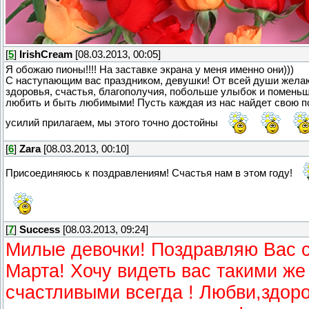
[
5
]
IrishCream
[08.03.2013, 00:05]
Я обожаю пионы!!!! На заставке экрана у меня именно они)))
С наступающим вас праздником, девушки! От всей души жела
здоровья, счастья, благополучия, побольше улыбок и поменьш
любить и быть любимыми! Пусть каждая из нас найдет свою п
усилий прилагаем, мы этого точно достойны
[
6
]
Zara
[08.03.2013, 00:10]
Присоединяюсь к поздравлениям! Счастья нам в этом году!
[
7
]
Success
[08.03.2013, 09:24]
Милые девочки! Поздравляю Вас 
Марта! Хочу видеть вас такими же
счастливыми всегда ! Любви,здор