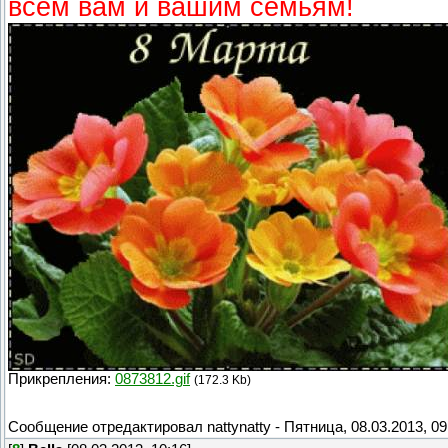
всем вам и вашим семьям!
Прикрепления:
0873812.gif
(172.3 Kb)
Сообщение отредактировал
nattynatty
-
Пятница, 08.03.2013, 09