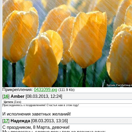
Прикрепления:
0431099.jpg
(111.9 Kb)
[
16
]
Amber
[08.03.2013, 12:24]
Цитата
(
Zara
)
Присоединяюсь к поздравлениям! Счастья нам в этом году!
И исполнения заветных желаний!
[
17
]
Надежда
[08.03.2013, 13:16]
С праздником, 8 Марта, девочки!
Мы прелестны, словно розы,только разница одна: