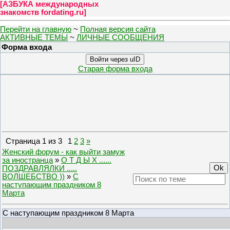
[
АЗБУКА международных
знакомств fordating.ru
]
Перейти на главную
~
Полная версия сайта
АКТИВНЫЕ ТЕМЫ
~
ЛИЧНЫЕ СООБЩЕНИЯ
Форма входа
Войти через uID
Старая форма входа
Страница
1
из
3
1
2
3
»
Женский форум - как выйти замуж
за иностранца
»
О Т Д Ы Х ......
ПОЗДРАВЛЯЛКИ .....
ВОЛШЕБСТВО ))
»
С
наступающим праздником 8
Марта
С наступающим праздником 8 Марта