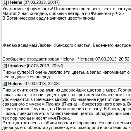
[
1
]
Helens
[07.03.2013, 20:47]
Уважаемые форумчанки! Поздравляю всех-всех-всех с насту
Марта! У нас холодно, сильный ветер, а по Фаренгейту + 25
В Ботаническом саду начинают цвести пионы
Желаю всем нам Любви, Женского счастья, Весеннего настро
Сообщение отредактировал
Helens
-
Четверг, 07.03.2013, 20:52
[
2
]
Irinalove
[07.03.2013, 20:57]
Пионы супер! Я очень люблю эти цветы, а запах напоминает о 
весна движется вперед.
[
3
]
Helens
[07.03.2013, 22:03]
Пионы считаются одними из древнейших цветов в мире. Геоло
показывают, что они существуют на протяжении более чем ста
упоминаются в греческих мифах. Их название идет от греческог
связанного с именем Пиония (Пиона) – божественного врача. 
Геракл ранил Плутона, но Пион излечил его рану. В благодар
Пиона, превратив его в таинственный цветок, обладающий маг
тех пор пионы и носят имя Пиона.
Этот цветок очень любили короли и королевы. На протяжении
дворцы, его обожали художники, его разводили в богатейших в