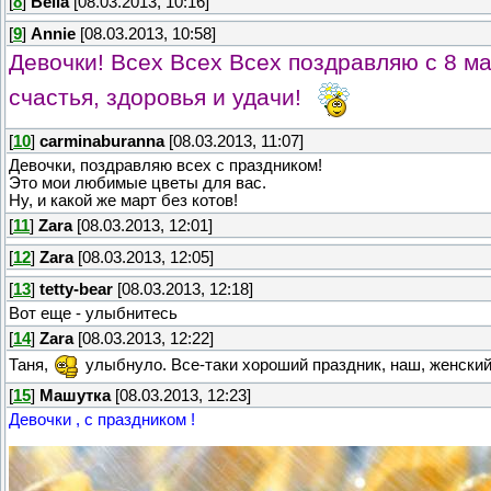
[
8
]
Bella
[08.03.2013, 10:16]
[
9
]
Annie
[08.03.2013, 10:58]
Девочки! Всех Всех Всех поздравляю с 8 м
счастья, здоровья и удачи!
[
10
]
carminaburanna
[08.03.2013, 11:07]
Девочки, поздравляю всех с праздником!
Это мои любимые цветы для вас.
Ну, и какой же март без котов!
[
11
]
Zara
[08.03.2013, 12:01]
[
12
]
Zara
[08.03.2013, 12:05]
[
13
]
tetty-bear
[08.03.2013, 12:18]
Вот еще - улыбнитесь
[
14
]
Zara
[08.03.2013, 12:22]
Таня,
улыбнуло. Все-таки хороший праздник, наш, женский 
[
15
]
Машутка
[08.03.2013, 12:23]
Девочки , с праздником !