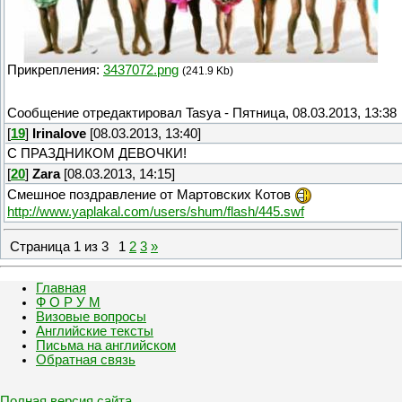
Прикрепления:
3437072.png
(241.9 Kb)
Сообщение отредактировал
Tasya
-
Пятница, 08.03.2013, 13:38
[
19
]
Irinalove
[08.03.2013, 13:40]
С ПРАЗДНИКОМ ДЕВОЧКИ!
[
20
]
Zara
[08.03.2013, 14:15]
Смешное поздравление от Мартовских Котов
http://www.yaplakal.com/users/shum/flash/445.swf
Страница
1
из
3
1
2
3
»
Главная
Ф О Р У М
Визовые вопросы
Английские тексты
Письма на английском
Обратная связь
Полная версия сайта