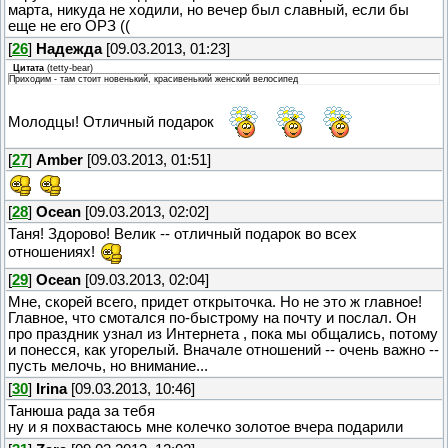
марта, никуда не ходили, но вечер был славный, если бы
еще не его ОРЗ ((
[
26
]
Надежда
[09.03.2013, 01:23]
Цитата
(
tetty-bear
)
Приходим - там стоит новенький, красивенький женский велосипед
Молодцы! Отличный подарок
[
27
]
Amber
[09.03.2013, 01:51]
[
28
]
Ocean
[09.03.2013, 02:02]
Таня! Здорово! Велик -- отличный подарок во всех
отношениях!
[
29
]
Ocean
[09.03.2013, 02:04]
Мне, скорей всего, придет открыточка. Но не это ж главное!
Главное, что смотался по-быстрому на почту и послал. Он
про праздник узнал из Интернета , пока мы общались, потому
и понесся, как угорелый. Вначале отношений -- очень важно --
пусть мелочь, но внимание...
[
30
]
Irina
[09.03.2013, 10:46]
Танюша рада за тебя
ну и я похвастаюсь мне колечко золотое вчера подарили