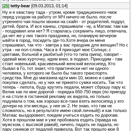
[
25
]
tetty-bear
[09.03.2013, 01:14]
Ну и я хвастану тада - утром, кроме традиционного чмок
перед уходом на работу от МЧ ничего не было. после
утреннего чая пошли звонки на скайп - от родителей, подруг,
детей, брата. И все канеш, спрашивали - ну, а Матиас там как
- поздравил или нет? Я старалась сохранить лицо, отвечала,
да нет же у них такого праздника, но, планирую вечером
ывйти в город, посидеть где-то.Хотя вчера он меня
спрашивал, так что - завтра у вас праздник для женщин? Но с
утра - ни пол-слова. Часа в 4 приходит мое Солнце, с
цветами, больной и разбитый (что-то типа грипа), говорит -
одевай мою курточку, идем вниз, в подвал. Приходим - там
стоит новенький, красивенький женский велосипед. Кто
бывал в Го, тот знает, что практически нет ни одного
человека, у которого не было бы такого транспортн.
средства. Мне до магазина идти мин 10, можно и самой
покупки сделать, но у них не принято сумки носить. Так что
теперь - лепота, буду крутить педали, может сброшу пару кг.
Велик как по мне дорогой - порядка 650-750 евро (по приезду
я на столе в гостинной рекламу их видела, но только
подумала о том, как хорошо все-таки взять велосипед у его
дочери на эти месяцы, у нее их 2. Не знаю, что там не
сложилось, но в результате имею свой личный)) и как только
Матиас выздоровеет, поедем учиться ездить по дорогам.
Хотя в прошлом мае я уже пробовала ездить (правда на
мужском, с высокой рамой), ничего, падать не падала, но
пару синяков от педалей привезла. Вот так прошло мое 8