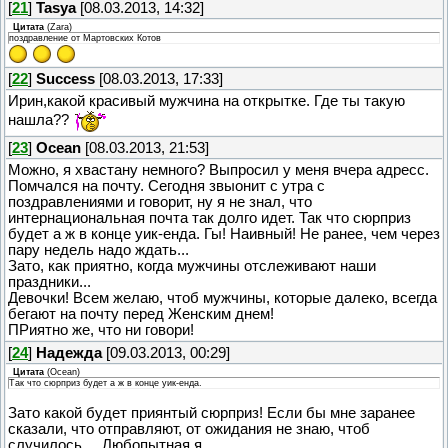
[
21
]
Tasya
[08.03.2013, 14:32]
Цитата
(
Zara
)
поздравление от Мартовских Котов
[
22
]
Success
[08.03.2013, 17:33]
Ирин,какой красивый мужчина на открытке. Где ты такую
нашла??
[
23
]
Ocean
[08.03.2013, 21:53]
Можно, я хвастану немного? Выпросил у меня вчера адресс.
Помчался на почту. Сегодня звыонит с утра с
поздравлениями и говорит, ну я не знал, что
интернациональная почта так долго идет. Так что сюрприз
будет а ж в конце уик-енда. Гы! Наивный! Не ранее, чем через
пару недель надо ждать...
Зато, как приятно, когда мужчины отслеживают наши
праздники...
Девочки! Всем желаю, чтоб мужчины, которые далеко, всегда
бегают на почту перед Женским днем!
ПРиятно же, что ни говори!
[
24
]
Надежда
[09.03.2013, 00:29]
Цитата
(
Ocean
)
Так что сюрприз будет а ж в конце уик-енда.
Зато какой будет приянтый сюрприз! Если бы мне заранее
сказали, что отправляют, от ожидания не знаю, чтоб
случилось.... Любопытная я.