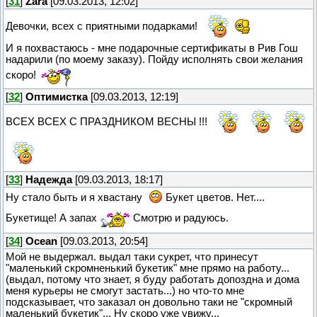
[
31
]
Zara
[09.03.2013, 12:02]
Девочки, всех с приятными подарками!
И я похвастаюсь - мне подарочные сертификаты в Рив Гош
надарили (по моему заказу). Пойду исполнять свои желания
скоро!
[
32
]
Оптимистка
[09.03.2013, 12:19]
ВСЕХ ВСЕХ С ПРАЗДНИКОМ ВЕСНЫ !!!
[
33
]
Надежда
[09.03.2013, 18:17]
Ну стало быть и я хвастану
Букет цветов. Нет....
Букетище! А запах
Смотрю и радуюсь.
[
34
]
Ocean
[09.03.2013, 20:54]
Мой не выдержал. выдал таки сукрет, что принесут
"маленький скромненький букетик" мне прямо на работу...
(выдал, потому что знает, я буду работать допоздна и дома
меня курьеры не смогут застать...) но что-то мне
подсказывает, что заказал он довольно таки не "скромный
маленький букетик"... Ну скоро уже увижу...