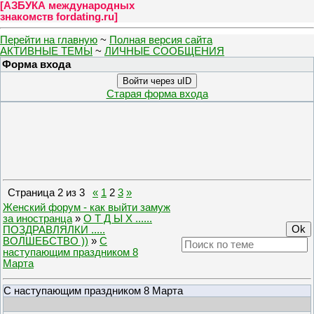
[
АЗБУКА международных
знакомств fordating.ru
]
Перейти на главную
~
Полная версия сайта
АКТИВНЫЕ ТЕМЫ
~
ЛИЧНЫЕ СООБЩЕНИЯ
Форма входа
Войти через uID
Старая форма входа
Страница
2
из
3
«
1
2
3
»
Женский форум - как выйти замуж
за иностранца
»
О Т Д Ы Х ......
ПОЗДРАВЛЯЛКИ .....
ВОЛШЕБСТВО ))
»
С
наступающим праздником 8
Марта
С наступающим праздником 8 Марта