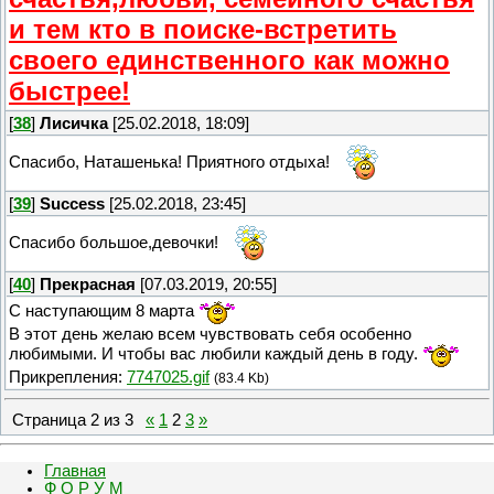
и тем кто в поиске-встретить
своего единственного как можно
быстрее!
[
38
]
Лисичка
[25.02.2018, 18:09]
Спасибо, Наташенька! Приятного отдыха!
[
39
]
Success
[25.02.2018, 23:45]
Спасибо большое,девочки!
[
40
]
Прекрасная
[07.03.2019, 20:55]
С наступающим 8 марта
В этот день желаю всем чувствовать себя особенно
любимыми. И чтобы вас любили каждый день в году.
Прикрепления:
7747025.gif
(83.4 Kb)
Страница
2
из
3
«
1
2
3
»
Главная
Ф О Р У М