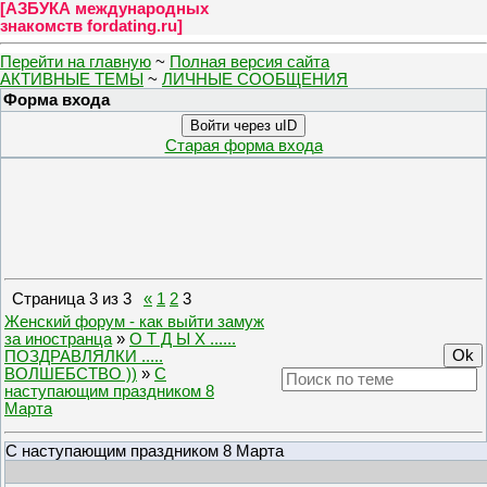
[
АЗБУКА международных
знакомств fordating.ru
]
Перейти на главную
~
Полная версия сайта
АКТИВНЫЕ ТЕМЫ
~
ЛИЧНЫЕ СООБЩЕНИЯ
Форма входа
Войти через uID
Старая форма входа
Страница
3
из
3
«
1
2
3
Женский форум - как выйти замуж
за иностранца
»
О Т Д Ы Х ......
ПОЗДРАВЛЯЛКИ .....
ВОЛШЕБСТВО ))
»
С
наступающим праздником 8
Марта
С наступающим праздником 8 Марта