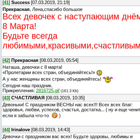
[
41
]
Success
[07.03.2019, 21:19]
Прекрасная
, Лена,спасибо большое
Всех девочек с наступающим днё
8 Марта!
Будьте всегда
любимыми,красивыми,счастливым
[
42
]
Прекрасная
[08.03.2019, 05:54]
Наташа, девочки с 8 марта!
«Пролетарии всех стран, объединяйтесь!»
А у нас женщины всех стран, объединяйтесь!
Сегодня наш праздник.
Прикрепления:
2816725.gif
(161.3 Kb)
[
43
]
СЧАСТЛИВАЯ
[08.03.2019, 10:35]
Девоньки! С праздником ВЕСНЫ нас всех!!! Всех всех благ:
здоровья, любви, успехов, счастья, достатка... ( ну и еще чени
если я забыла что-то
)
[
44
]
Irinalove
[08.03.2019, 14:43]
Девочки с праздником вас всех! Будьте здоровы, любимы и