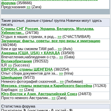
форума
(
35
/
8666
)
Предсказания
»»
(
Zara
)
Такие разные, разные страны! группа Новички могут здесь
писать
Страны СНГ Россия, Украина, Беларусь, Молдова,
Узбекистан...
(
24
/
736
)
Отдых в наших странах, в род...
»»
(
СЧАСТЛИВАЯ
)
Заграница: факты, советы, все про визы и эмиграцию
(
48
/
2464
)
Кем и где мы сможем ТАМ раб...
»»
(
Avis
)
Америка (США, USA) + КАНАДА
(
33
/
569
)
Впечатления,наблюдения о стр...
»»
(
Gata
)
Великобритания
(
39
/
2532
)
ILR
»»
(
Success
)
ЕВРОПА, страны ШЕНГЕНА
(
38
/
2254
)
Опыт сбора документов для за...
»»
(
Irina
)
Швейцария
(
9
/
573
)
Немного фотографий сказочной...
»»
(
Любимая
)
Мексика, страны экватора и Карибского бассейна
(
7
/
1263
)
Барбадос
»»
(
Zara
)
Юго-Восток и Азия, Австралийский Союз
(
24
/
873
)
Просто немного Австралии...
»»
(
Zara
)
Статистика форума
Посетители:
9
(участников -
0
, гостей -
9
)