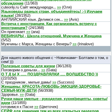
обсуждение
(
11
/
363
)
cuteonly.ru Сайт международн...
»»
(
Оля
)
Языковеды разных стран, объединяйтесь! :-) Изучаем
языки!
(
28
/
1952
)
АНГЛИЙСКИЙ язык. Делимся сек...
»»
(
Avis
)
Встреча с иностранцем. Как организовать встречу с
иностранцем?
(
24
/
1368
)
Он приезжает
»»
(
ana
)
ВЕБИНАРЫ - Школа отношений. Мужчина и Женщина
(
5
/
52
)
Мужчины с Марса, Женщины с Венеры?
»»
(
Irinalove
)
Для нашего живого общения с ~Новичками~ Болтаем о том, о
сем! )))
Полезные советы для жизни
(
36
/
1283
)
Поговорим о деньгах...
»»
(
Gata
)
О Т Д Ы Х ...... ПОЗДРАВЛЯЛКИ ..... ВОЛШЕБСТВО ))
(
22
/
3250
)
C праздником , милые дамы!
»»
(
Success
)
Женщины: КРАСОТА-ЛЮБОВЬ-ЭМОЦИИ-ЗДОРОВЬЕ-
СЕМЬЯ-МУЖ-ДЕТИ
(
56
/
3938
)
Здоровье.
»»
(
Gata
)
Ручки наши умелые - рукоделия, кухня/рецепты, советы/
идеи
(
11
/
1855
)
готовимся к Пасхе
»»
(
Цветочек
)
СЕЙФ для хранения тем из всех открытых разделов