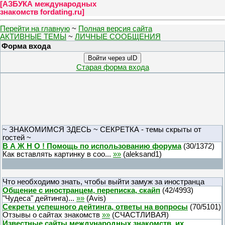
[
АЗБУКА международных
знакомств fordating.ru
]
Перейти на главную
~
Полная версия сайта
АКТИВНЫЕ ТЕМЫ
~
ЛИЧНЫЕ СООБЩЕНИЯ
Форма входа
Войти через uID
Старая форма входа
~ ЗНАКОМИМСЯ ЗДЕСЬ ~ СЕКРЕТКА - темы скрыты от
гостей ~
В А Ж Н О ! Помощь по использованию форума
(
30
/
1372
)
Как вставлять картинку в соо...
»»
(
aleksand1
)
Что необходимо знать, чтобы выйти замуж за иностранца
Общение с иностранцем, переписка, скайп
(
42
/
4993
)
"Чудеса" дейтинга)...
»»
(
Avis
)
Секреты успешного дейтинга, ответы на вопросы
(
70
/
5101
)
Отзывы о сайтах знакомств
»»
(
СЧАСТЛИВАЯ
)
Известные сайты международных знакомств, их