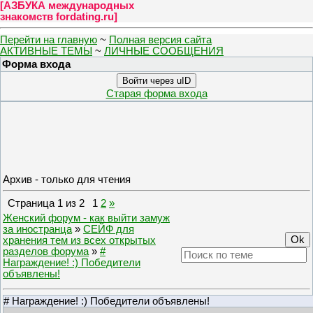
[
АЗБУКА международных
знакомств fordating.ru
]
Перейти на главную
~
Полная версия сайта
АКТИВНЫЕ ТЕМЫ
~
ЛИЧНЫЕ СООБЩЕНИЯ
Форма входа
Войти через uID
Старая форма входа
Архив - только для чтения
Страница
1
из
2
1
2
»
Женский форум - как выйти замуж
за иностранца
»
СЕЙФ для
хранения тем из всех открытых
разделов форума
»
#
Награждение! :) Победители
объявлены!
# Награждение! :) Победители объявлены!