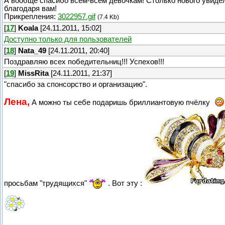
А вообще спасибо всем-всем девочкам! Столько нового увиде
благодаря вам!
Прикрепления:
3022957.gif
(7.4 Kb)
[
17
]
Koala
[24.11.2011, 15:02]
Доступно только для пользователей
[
18
]
Nata_49
[24.11.2011, 20:40]
Поздравляю всех победительниц!!! Успехов!!!
[
19
]
MissRita
[24.11.2011, 21:37]
"спасибо за спонсорство и организацию".
Лена,
А можно ты себе подаришь бриллиантовую пчёлку
просьбам "трудящихся"
. Вот эту :