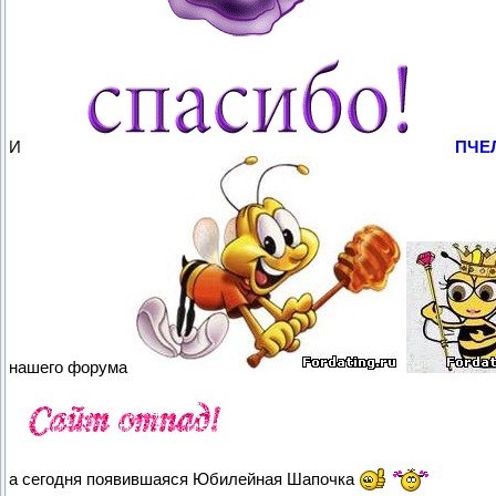
И
ПЧЕ
нашего форума
а сегодня появившаяся Юбилейная Шапочка