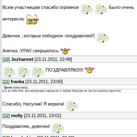
Всем участницам спасибо огромное
Было очень
интересно
Девочки , которые победили -поздравляю!!!
Анечка -УРА!! свершилось
[
10
]
Jozhannet
[23.11.2011, 22:48]
ПОЗДРАВЛЯЮ!!!!
[
11
]
franka
[23.11.2011, 23:00]
Quote
(
nattynatty
)
а я за тебя,Оля. все репортажи хороши,но я люблю Бельгию не честно,конечно.простите
Спасибо, Натулик! Я верила!
[
12
]
molly
[23.11.2011, 23:01]
Поздравляю, девочки!