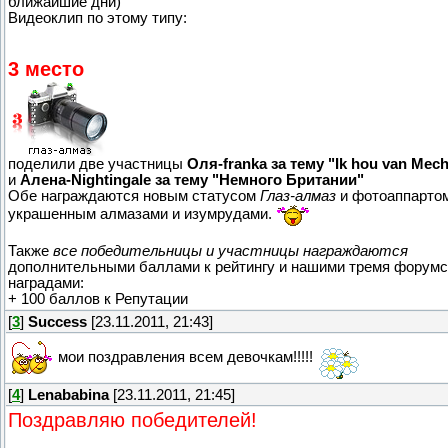
ближайшие дни)
Видеоклип по этому типу:
3 место
поделили две участницы
Оля-franka за тему "Ik hou van Mech
и
Алена-Nightingale за тему "Немного Британии"
Обе награждаются новым статусом
Глаз-алмаз
и фотоаппартом
украшенным алмазами и изумрудами.
Также
все победительницы и участницы награждаются
дополнительными баллами к рейтингу и нашими тремя форум
наградами:
+ 100 баллов к Репутации
[
3
]
Success
[23.11.2011, 21:43]
мои поздравления всем девочкам!!!!!
[
4
]
Lenababina
[23.11.2011, 21:45]
Поздравляю победителей!