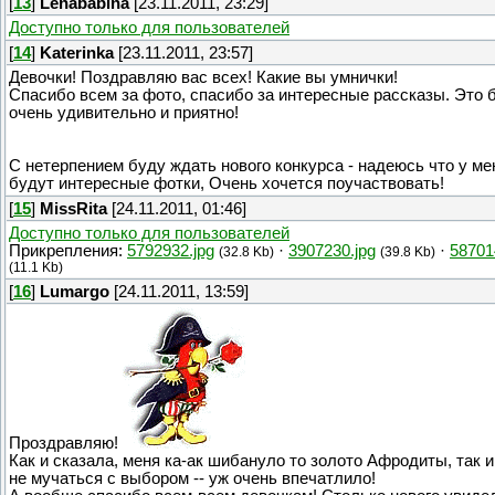
[
13
]
Lenababina
[23.11.2011, 23:29]
Доступно только для пользователей
[
14
]
Katerinka
[23.11.2011, 23:57]
Девочки! Поздравляю вас всех! Какие вы умнички!
Спасибо всем за фото, спасибо за интересные рассказы. Это 
очень удивительно и приятно!
С нетерпением буду ждать нового конкурса - надеюсь что у ме
будут интересные фотки, Очень хочется поучаствовать!
[
15
]
MissRita
[24.11.2011, 01:46]
Доступно только для пользователей
Прикрепления:
5792932.jpg
·
3907230.jpg
·
58701
(32.8 Kb)
(39.8 Kb)
(11.1 Kb)
[
16
]
Lumargo
[24.11.2011, 13:59]
Проздравляю!
Как и сказала, меня ка-ак шибануло то золото Афродиты, так 
не мучаться с выбором -- уж очень впечатлило!