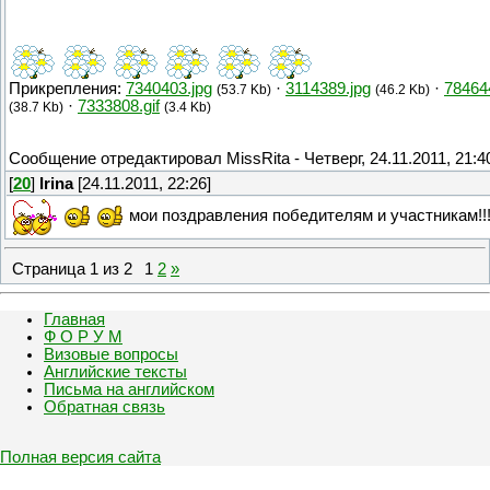
Прикрепления:
7340403.jpg
·
3114389.jpg
·
78464
(53.7 Kb)
(46.2 Kb)
·
7333808.gif
(38.7 Kb)
(3.4 Kb)
Сообщение отредактировал
MissRita
-
Четверг, 24.11.2011, 21:4
[
20
]
Irina
[24.11.2011, 22:26]
мои поздравления победителям и участникам!!!
Страница
1
из
2
1
2
»
Главная
Ф О Р У М
Визовые вопросы
Английские тексты
Письма на английском
Обратная связь
Полная версия сайта