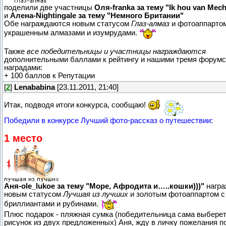
поделили две участницы
Оля-franka за тему "Ik hou van Mech
и
Алена-Nightingale за тему "Немного Британии"
Обе награждаются новым статусом
Глаз-алмаз
и фотоаппартом
украшенным алмазами и изумрудами.
Также
все победительницы и участницы награждаются
дополнительными баллами к рейтингу и нашими тремя форум
наградами:
+ 100 баллов к Репутации
[
2
]
Lenababina
[23.11.2011, 21:40]
Итак, подводя итоги конкурса, сообщаю!
Победили в конкурсе Лучший фото-рассказ о путешествии:
1 место
Аня-ole_lukoe за тему "Море, Афродита и…..кошки)))"
награ
новым статусом
Лучшая из лучших
и золотым фотоаппартом с
бриллиантами и рубинами.
Плюс подарок - пляжная сумка (победительница сама выберет
рисунок из двух предложенных) Аня, жду в личку пожелания п