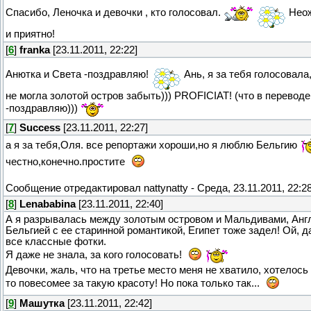
Спасибо, Леночка и девочки , кто голосовал.
Неож
и приятно!
[
6
]
franka
[23.11.2011, 22:22]
Анютка и Света -поздравляю!
Ань, я за тебя голосовала,
не могла золотой остров забыть))) PROFICIAT! (что в переводе
-поздравляю)))
[
7
]
Success
[23.11.2011, 22:27]
а я за тебя,Оля. все репортажи хороши,но я люблю Бельгию
честно,конечно.простите
Сообщение отредактировал
nattynatty
-
Среда, 23.11.2011, 22:2
[
8
]
Lenababina
[23.11.2011, 22:40]
А я разрывалась между золотым островом и Мальдивами, Анг
Бельгией с ее старинной романтикой, Египет тоже задел! Ой, д
все классные фотки.
Я даже не знала, за кого голосовать!
Девочки, жаль, что на третье место меня не хватило, хотелось
то повесомее за такую красоту! Но пока только так...
[
9
]
Машутка
[23.11.2011, 22:42]