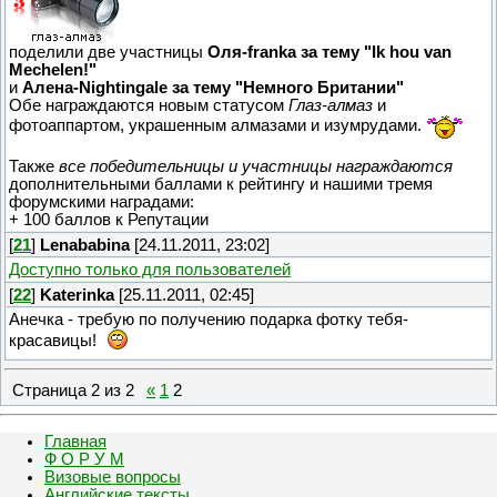
поделили две участницы
Оля-franka за тему "Ik hou van
Mechelen!"
и
Алена-Nightingale за тему "Немного Британии"
Обе награждаются новым статусом
Глаз-алмаз
и
фотоаппартом, украшенным алмазами и изумрудами.
Также
все победительницы и участницы награждаются
дополнительными баллами к рейтингу и нашими тремя
форумскими наградами:
+ 100 баллов к Репутации
[
21
]
Lenababina
[24.11.2011, 23:02]
Доступно только для пользователей
[
22
]
Katerinka
[25.11.2011, 02:45]
Анечка - требую по получению подарка фотку тебя-
красавицы!
Страница
2
из
2
«
1
2
Главная
Ф О Р У М
Визовые вопросы
Английские тексты