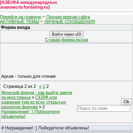
[
АЗБУКА международных
знакомств fordating.ru
]
Перейти на главную
~
Полная версия сайта
АКТИВНЫЕ ТЕМЫ
~
ЛИЧНЫЕ СООБЩЕНИЯ
Форма входа
Войти через uID
Старая форма входа
Архив - только для чтения
Страница
2
из
2
«
1
2
Женский форум - как выйти замуж
за иностранца
»
СЕЙФ для
хранения тем из всех открытых
разделов форума
»
#
Награждение! :) Победители
объявлены!
# Награждение! :) Победители объявлены!