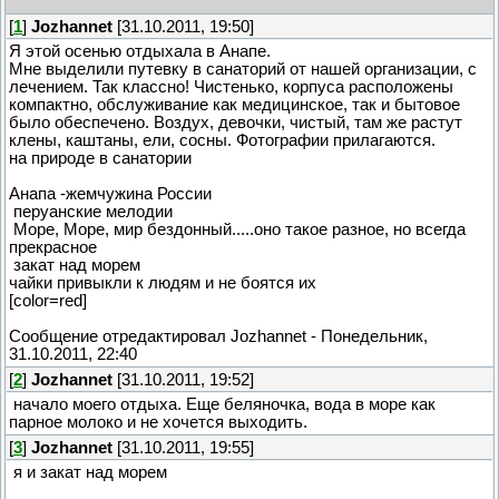
[
1
]
Jozhannet
[31.10.2011, 19:50]
Я этой осенью отдыхала в Анапе.
Мне выделили путевку в санаторий от нашей организации, с
лечением. Так классно! Чистенько, корпуса расположены
компактно, обслуживание как медицинское, так и бытовое
было обеспечено. Воздух, девочки, чистый, там же растут
клены, каштаны, ели, сосны. Фотографии прилагаются.
на природе в санатории
Анапа -жемчужина России
перуанские мелодии
Море, Море, мир бездонный.....оно такое разное, но всегда
прекрасное
закат над морем
чайки привыкли к людям и не боятся их
[color=red]
Сообщение отредактировал
Jozhannet
-
Понедельник,
31.10.2011, 22:40
[
2
]
Jozhannet
[31.10.2011, 19:52]
начало моего отдыха. Еще беляночка, вода в море как
парное молоко и не хочется выходить.
[
3
]
Jozhannet
[31.10.2011, 19:55]
я и закат над морем