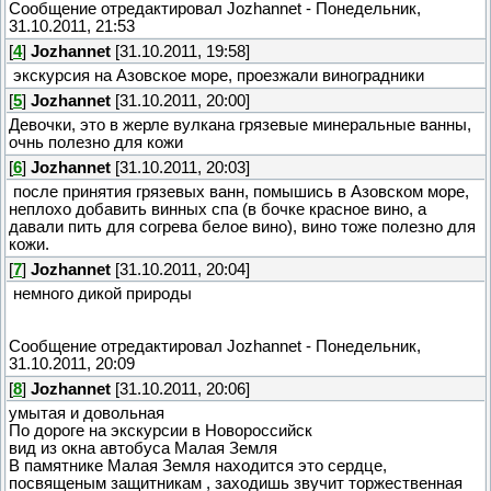
Сообщение отредактировал
Jozhannet
-
Понедельник,
31.10.2011, 21:53
[
4
]
Jozhannet
[31.10.2011, 19:58]
экскурсия на Азовское море, проезжали виноградники
[
5
]
Jozhannet
[31.10.2011, 20:00]
Девочки, это в жерле вулкана грязевые минеральные ванны,
очнь полезно для кожи
[
6
]
Jozhannet
[31.10.2011, 20:03]
после принятия грязевых ванн, помышись в Азовском море,
неплохо добавить винных спа (в бочке красное вино, а
давали пить для согрева белое вино), вино тоже полезно для
кожи.
[
7
]
Jozhannet
[31.10.2011, 20:04]
немного дикой природы
Сообщение отредактировал
Jozhannet
-
Понедельник,
31.10.2011, 20:09
[
8
]
Jozhannet
[31.10.2011, 20:06]
умытая и довольная
По дороге на экскурсии в Новороссийск
вид из окна автобуса Малая Земля
В памятнике Малая Земля находится это сердце,
посвященым защитникам , заходишь звучит торжественная