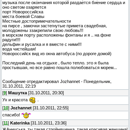
музыка после окончания которой раздается биение сердца и
оно светом озаряется
порт Новороссийска
места боевой Славы
Местные достопримечательности
на пирсе , замочки застегнутые примета свадебная,
молодожены ззакрепили свою любовь!!!
в морском порту расположены фонтаны и я .. на фоне
радуги!!!!
дельфин и русалка и я вместе с ними!!!
вода чистейшая!
Новороссийск вид из окна автобуса (по дороге домой)
Последний день на отдыхе , было тепло. это я была
простывшая, но все равно пошла полюбоваться морем...
Сообщение отредактировал
Jozhannet
-
Понедельник,
31.10.2011, 22:19
[
9
]
Машутка
[31.10.2011, 20:30]
Ух и красота
.
[
10
]
Jozhannet
[31.10.2011, 22:55]
спасибо!
[
11
]
Katerinka
[31.10.2011, 23:36]
ЖАннуська, ты такая стройняшечка, такая красивая женщина!