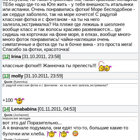
ТЕбе надо где-то на Юге жить - у тебя внешность итальянки
или испанки. Очень понравились фотки! Море бесподобное -
аж сердце заболело, так на море хочется! С радугой
классная фотка и с фонтаном - ка ты на него
залезла,экстрималка? На пляже где лежишь в шезлонге
вообще класс и так волосы красиво развеваются... где
сидишь на корточках на фоне моря, в елках, вообще много-
много фоток понравились! чайки-наглюшки очень
симпатичные и фотка где ты в бочке вина - это проста мега!
Спасибо за фотки, красоточка!
[
12
]
Irina
[31.10.2011, 23:58]
классные фотки!!! Жанночка ты прелесть!!!
[
13
]
molly
[31.10.2011, 23:59]
Quote
(
Katerinka
)
С радугой классная фотка и с фонтаном - ка ты на него залезла,экстрималка?
+100
[
14
]
Lenababina
[01.11.2011, 04:53]
Quote
(
Jozhannet
)
перуанские мелодии
вот это да! Поразительно...
А я вначале подумала, они едят что-то, большие какие-то
булочки или хлеба.
Quote
(
Jozhannet
)