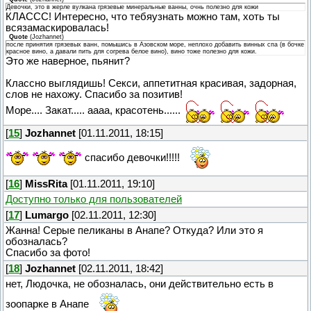
Девочки, это в жерле вулкана грязевые минеральные ванны, очнь полезно для кожи
КЛАССС! Интересно, что тебяузнать можно там, хоть ты
всязамаскировалась!
Quote
(
Jozhannet
)
после принятия грязевых ванн, помышись в Азовском море, неплохо добавить винных спа (в бочке
красное вино, а давали пить для согрева белое вино), вино тоже полезно для кожи.
Это же наверное, пьянит?
Классно выглядишь! Секси, аппетитная красивая, задорная,
слов не нахожу. Спасибо за позитив!
Море.... Закат..... аааа, красотень......
[
15
]
Jozhannet
[01.11.2011, 18:15]
спасибо девочки!!!!!
[
16
]
MissRita
[01.11.2011, 19:10]
Доступно только для пользователей
[
17
]
Lumargo
[02.11.2011, 12:30]
Жанна! Серые пеликаны в Анапе? Откуда? Или это я
обозналась?
Спасибо за фото!
[
18
]
Jozhannet
[02.11.2011, 18:42]
нет, Людочка, не обозналась, они действительно есть в
зоопарке в Анапе