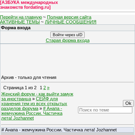
[
АЗБУКА международных
знакомств fordating.ru
]
Перейти на главную
~
Полная версия сайта
АКТИВНЫЕ ТЕМЫ
~
ЛИЧНЫЕ СООБЩЕНИЯ
Форма входа
Войти через uID
Старая форма входа
Архив - только для чтения
Страница
1
из
2
1
2
»
Женский форум - как выйти замуж
за иностранца
»
СЕЙФ для
хранения тем из всех открытых
разделов форума
»
# Анапа -
жемчужина России. Частичка
лета! Jozhannet
# Анапа - жемчужина России. Частичка лета! Jozhannet