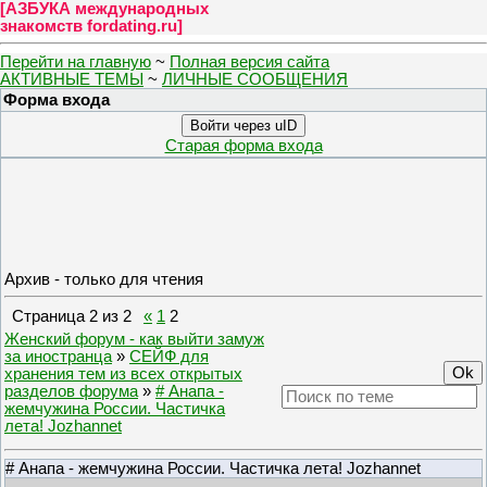
[
АЗБУКА международных
знакомств fordating.ru
]
Перейти на главную
~
Полная версия сайта
АКТИВНЫЕ ТЕМЫ
~
ЛИЧНЫЕ СООБЩЕНИЯ
Форма входа
Войти через uID
Старая форма входа
Архив - только для чтения
Страница
2
из
2
«
1
2
Женский форум - как выйти замуж
за иностранца
»
СЕЙФ для
хранения тем из всех открытых
разделов форума
»
# Анапа -
жемчужина России. Частичка
лета! Jozhannet
# Анапа - жемчужина России. Частичка лета! Jozhannet