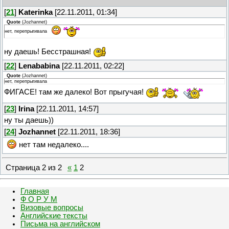
[
21
]
Katerinka
[22.11.2011, 01:34]
Quote
(
Jozhannet
)
нет, перепрыгивала
ну даешь! Бесстрашная!
[
22
]
Lenababina
[22.11.2011, 02:22]
Quote
(
Jozhannet
)
нет, перепрыгивала
ФИГАСЕ! там же далеко! Вот прыгучая!
[
23
]
Irina
[22.11.2011, 14:57]
ну ты даешь))
[
24
]
Jozhannet
[22.11.2011, 18:36]
нет там недалеко....
Страница
2
из
2
«
1
2
Главная
Ф О Р У М
Визовые вопросы
Английские тексты
Письма на английском