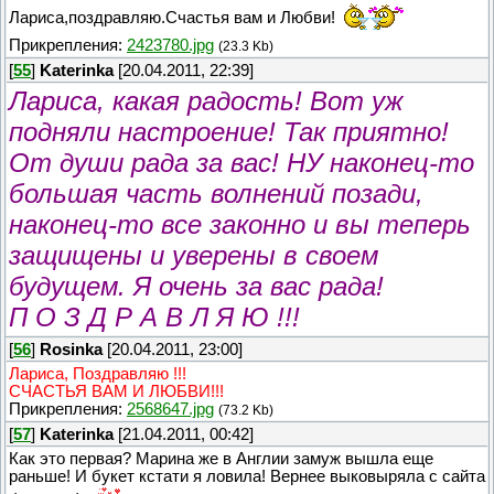
Лариса,поздравляю.Счастья вам и Любви!
Прикрепления:
2423780.jpg
(23.3 Kb)
[
55
]
Katerinka
[20.04.2011, 22:39]
Лариса, какая радость! Вот уж
подняли настроение! Так приятно!
От души рада за вас! НУ наконец-то
большая часть волнений позади,
наконец-то все законно и вы теперь
защищены и уверены в своем
будущем. Я очень за вас рада!
П О З Д Р А В Л Я Ю !!!
[
56
]
Rosinka
[20.04.2011, 23:00]
Лариса, Поздравляю !!!
СЧАСТЬЯ ВАМ И ЛЮБВИ!!!
Прикрепления:
2568647.jpg
(73.2 Kb)
[
57
]
Katerinka
[21.04.2011, 00:42]
Как это первая? Марина же в Англии замуж вышла еще
раньше! И букет кстати я ловила! Вернее выковыряла с сайта