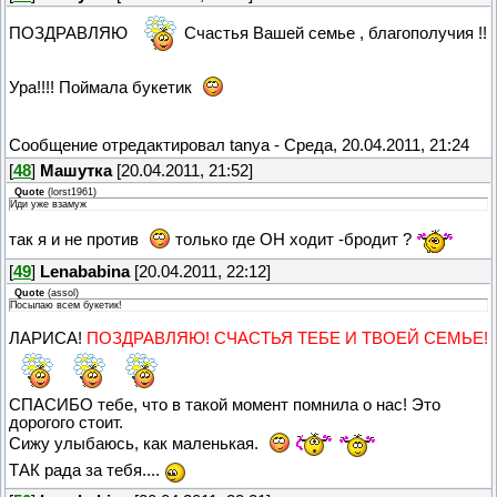
ПОЗДРАВЛЯЮ
Счастья Вашей семье , благополучия !!
Ура!!!! Поймала букетик
Сообщение отредактировал
tanya
-
Среда, 20.04.2011, 21:24
[
48
]
Машутка
[20.04.2011, 21:52]
Quote
(
lorst1961
)
Иди уже взамуж
так я и не против
только где ОН ходит -бродит ?
[
49
]
Lenababina
[20.04.2011, 22:12]
Quote
(
assol
)
Посылаю всем букетик!
ЛАРИСА!
ПОЗДРАВЛЯЮ! СЧАСТЬЯ ТЕБЕ И ТВОЕЙ СЕМЬЕ!
СПАСИБО тебе, что в такой момент помнила о нас! Это
дорогого стоит.
Сижу улыбаюсь, как маленькая.
ТАК рада за тебя....