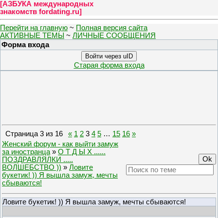
[
АЗБУКА международных
знакомств fordating.ru
]
Перейти на главную
~
Полная версия сайта
АКТИВНЫЕ ТЕМЫ
~
ЛИЧНЫЕ СООБЩЕНИЯ
Форма входа
Войти через uID
Старая форма входа
Страница
3
из
16
«
1
2
3
4
5
…
15
16
»
Женский форум - как выйти замуж
за иностранца
»
О Т Д Ы Х ......
ПОЗДРАВЛЯЛКИ .....
ВОЛШЕБСТВО ))
»
Ловите
букетик! )) Я вышла замуж, мечты
сбываются!
Ловите букетик! )) Я вышла замуж, мечты сбываются!