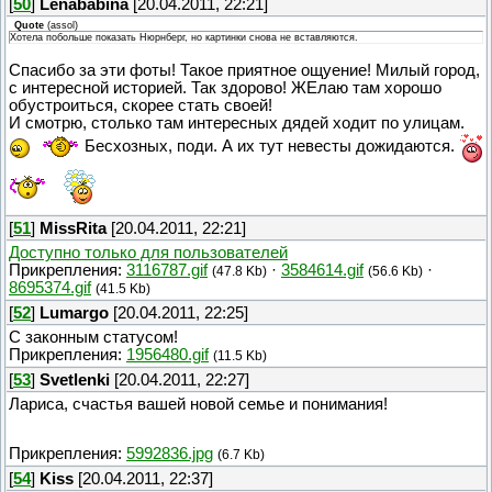
[
50
]
Lenababina
[20.04.2011, 22:21]
Quote
(
assol
)
Хотела побольше показать Нюрнберг, но картинки снова не вставляются.
Спасибо за эти фоты! Такое приятное ощуение! Милый город,
с интересной историей. Так здорово! ЖЕлаю там хорошо
обустроиться, скорее стать своей!
И смотрю, столько там интересных дядей ходит по улицам.
Бесхозных, поди. А их тут невесты дожидаются.
[
51
]
MissRita
[20.04.2011, 22:21]
Доступно только для пользователей
Прикрепления:
3116787.gif
·
3584614.gif
·
(47.8 Kb)
(56.6 Kb)
8695374.gif
(41.5 Kb)
[
52
]
Lumargo
[20.04.2011, 22:25]
С законным статусом!
Прикрепления:
1956480.gif
(11.5 Kb)
[
53
]
Svetlenki
[20.04.2011, 22:27]
Лариса, счастья вашей новой семье и понимания!
Прикрепления:
5992836.jpg
(6.7 Kb)
[
54
]
Kiss
[20.04.2011, 22:37]