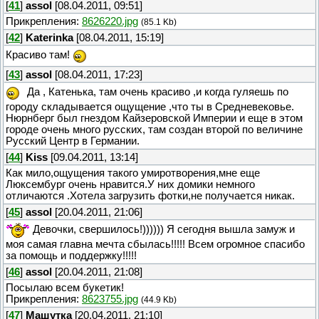
[
41
]
assol
[08.04.2011, 09:51]
Прикрепления:
8626220.jpg
(85.1 Kb)
[
42
]
Katerinka
[08.04.2011, 15:19]
Красиво там!
[
43
]
assol
[08.04.2011, 17:23]
Да , Катенька, там очень красиво ,и когда гуляешь по
городу складывается ощущение ,что ты в Средневековье.
Нюрнберг был гнездом Кайзеровской Империи и еще в этом
городе очень много русских, там создан второй по величине
Русский Центр в Германии.
[
44
]
Kiss
[09.04.2011, 13:14]
Как мило,ощущения такого умиротворения,мне еще
Люксембург очень нравится.У них домики немного
отличаются .Хотела загрузить фотки,не получается никак.
[
45
]
assol
[20.04.2011, 21:06]
Девочки, свершилось!)))))) Я сегодня вышла замуж и
моя самая главна мечта сбылась!!!!! Всем огромное спасибо
за помощь и поддержку!!!!!
[
46
]
assol
[20.04.2011, 21:08]
Посылаю всем букетик!
Прикрепления:
8623755.jpg
(44.9 Kb)
[
47
]
Машутка
[20.04.2011, 21:10]