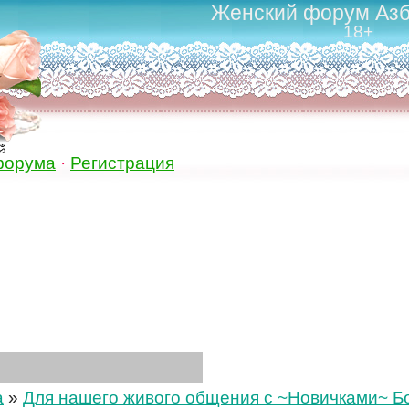
Женский форум Азб
18+
ॐ
форума
·
Регистрация
а
»
Для нашего живого общения с ~Новичками~ Бол