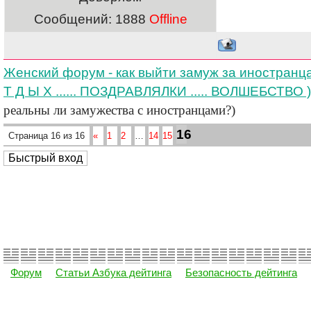
Сообщений:
1888
Offline
Женский форум - как выйти замуж за иностранц
Т Д Ы Х ...... ПОЗДРАВЛЯЛКИ ..... ВОЛШЕБСТВО )
реальны ли замужества с иностранцами?)
16
Страница
16
из
16
«
1
2
…
14
15
Форум
Статьи Азбука дейтинга
Безопасность дейтинга