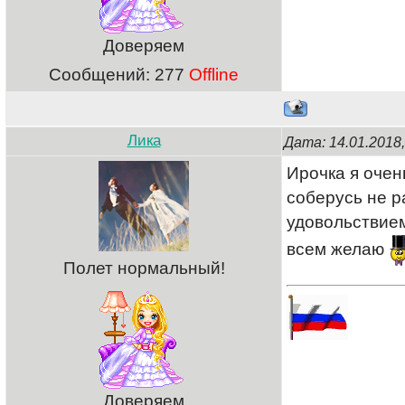
Доверяем
Сообщений:
277
Offline
Лика
Дата: 14.01.2018
Ирочка я очен
соберусь не р
удовольствием
всем желаю
Полет нормальный!
Доверяем