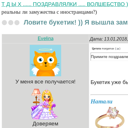
Т Д Ы Х ...... ПОЗДРАВЛЯЛКИ ..... ВОЛШЕБСТВО )
реальны ли замужества с иностранцами?)
Ловите букетик! )) Я вышла за
Evelina
Дата: 13.01.201
Цитата
margamax
(
)
Примите поздравлен
У меня все получается!
Букетик уже б
Натали
Доверяем