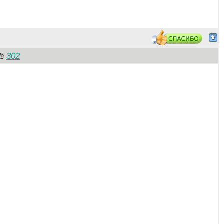
302
№