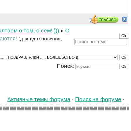
таем о том, о сем! )))
»
О
ваются!
(для вдохновения,
Поиск:
Активные темы форума
·
Поиск на форуме
·