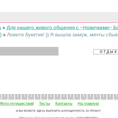
а
»
Для нашего живого общения с ~Новичками~ Бол
)
»
Ловите букетик! )) Я вышла замуж, мечты сбы
Фото путешествий
Тесты
Контакты
На главную
ॐ ВЫ МОЖЕТЕ ЗДЕСЬ ВЫРАЗИТЬ БЛАГОДАРНОСТЬ ЗА ПРОЕКТ:
Официальный ю-мани кошелёк для доната: 41001498923804