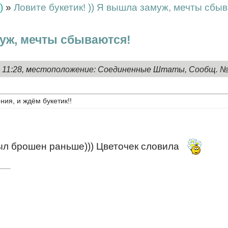
)
»
Ловите букетик! )) Я вышла замуж, мечты сбы
муж, мечты сбываются!
8, 11:28, местоположение: Соединенные Штаты, Сообщ. 
ия, и ждём букетик!!
ыл брошен раньше))) Цветочек словила