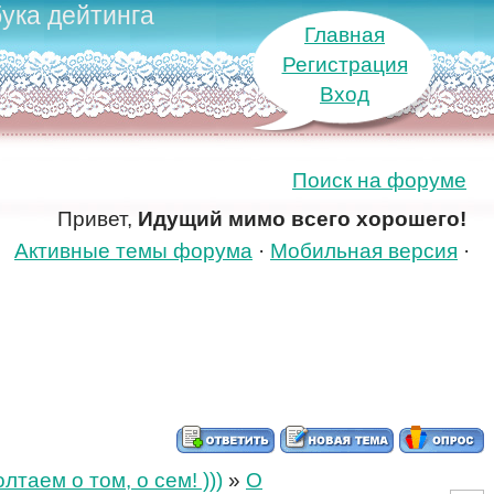
ука дейтинга
Главная
Регистрация
Вход
Поиск на форуме
Привет,
Идущий мимо всего хорошего!
Активные темы форума
·
Мобильная версия
·
таем о том, о сем! )))
»
О