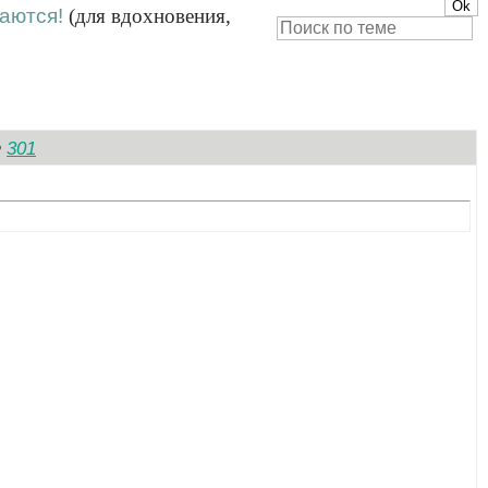
ваются!
(для вдохновения,
301
№