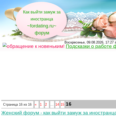
Как выйти замуж за
иностранца
~fordating.ru~
форум
Воскресенье, 09.08.2026, 17:27 
Подсказки о работе 
16
Страница
16
из
16
«
1
2
…
14
15
Женский форум - как выйти замуж за иностранц