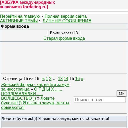
[
АЗБУКА международных
знакомств fordating.ru
]
Перейти на главную
~
Полная версия сайта
АКТИВНЫЕ ТЕМЫ
~
ЛИЧНЫЕ СООБЩЕНИЯ
Форма входа
Войти через uID
Старая форма входа
Страница
15
из
16
«
1
2
…
13
14
15
16
»
Женский форум - как выйти замуж
за иностранца
»
О Т Д Ы Х ......
ПОЗДРАВЛЯЛКИ .....
ВОЛШЕБСТВО ))
»
Ловите
букетик! )) Я вышла замуж, мечты
сбываются!
Ловите букетик! )) Я вышла замуж, мечты сбываются!