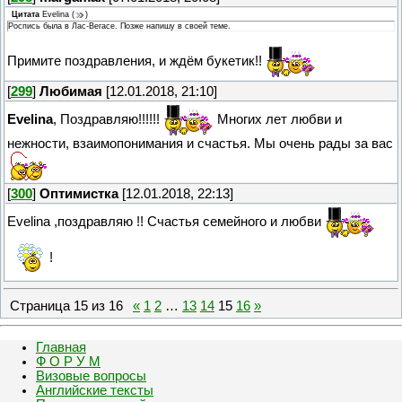
Цитата
Evelina
(
)
Роспись была в Лас-Вегасе. Позже напишу в своей теме.
Примите поздравления, и ждём букетик!!
[
299
]
Любимая
[12.01.2018, 21:10]
Evelina
, Поздравляю!!!!!!
Многих лет любви и
нежности, взаимопонимания и счастья. Мы очень рады за вас
[
300
]
Оптимистка
[12.01.2018, 22:13]
Evelina ,поздравляю !! Счастья семейного и любви
!
Страница
15
из
16
«
1
2
…
13
14
15
16
»
Главная
Ф О Р У М
Визовые вопросы
Английские тексты