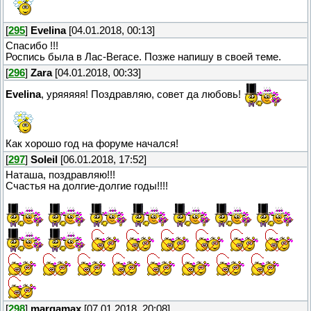
[
295
]
Evelina
[04.01.2018, 00:13]
Спасибо !!!
Роспись была в Лас-Вегасе. Позже напишу в своей теме.
[
296
]
Zara
[04.01.2018, 00:33]
Evelina
, уряяяяя! Поздравляю, совет да любовь!
Как хорошо год на форуме начался!
[
297
]
Soleil
[06.01.2018, 17:52]
Наташа, поздравляю!!!
Счастья на долгие-долгие годы!!!!
[
298
]
margamax
[07.01.2018, 20:08]