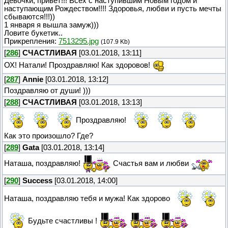
Девочки, привет!!! Всех с наступившим Новым годом и
наступающим Рождеством!!!! Здоровья, любви и пусть мечты
сбываются!!!))
1 января я вышла замуж)))
Ловите букетик..
Прикрепления:
7513295.jpg
(107.9 Kb)
[
286
]
СЧАСТЛИВАЯ
[03.01.2018, 13:11]
ОХ! Натали! Проздравляю! Как здоровов!
[
287
]
Annie
[03.01.2018, 13:12]
Поздравляю от души! )))
[
288
]
СЧАСТЛИВАЯ
[03.01.2018, 13:13]
Проздравляю!
Как это произошло? Где?
[
289
]
Gata
[03.01.2018, 13:14]
Наташа, поздравляю!
Счастья вам и любви
[
290
]
Success
[03.01.2018, 14:00]
Наташа, поздравляю тебя и мужа! Как здорово
Будьте счастливы !