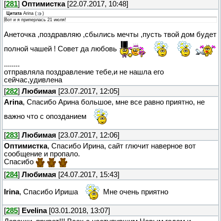
[
281
]
Оптимистка
[22.07.2017, 10:48]
Цитата
Arina
(
)
Вот и я приперлась 21 июля!
Анеточка ,поздравляю ,сбылись мечты ,пусть твой дом будет
полной чашей ! Совет да любовь
........
отправляла поздравление тебе,и не нашла его
сейчас,удивлена
[
282
]
Любимая
[23.07.2017, 12:05]
Arina
, Спасибо Арина большое, мне все равно приятно, не
важно что с опозданием
[
283
]
Любимая
[23.07.2017, 12:06]
Оптимистка
, Спасибо Ирина, сайт глючит наверное вот
сообщение и пропало.
Спасибо
[
284
]
Любимая
[24.07.2017, 15:43]
Irina
, Спасибо Ириша
Мне очень приятно
[
285
]
Evelina
[03.01.2018, 13:07]