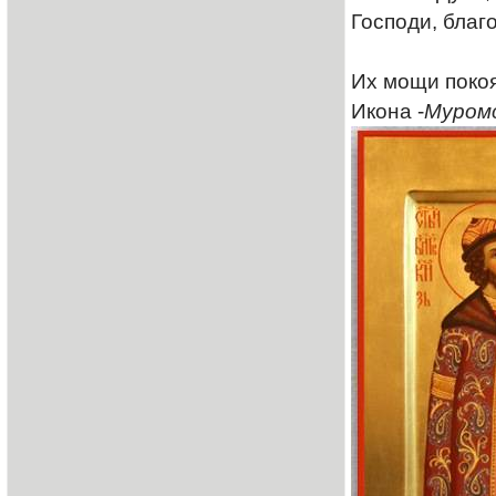
Господи, благ
Их мощи покоя
Икона -
Муромс