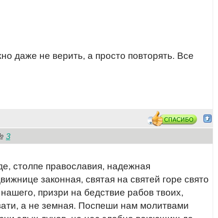
о даже не верить, а просто повторять. Все
3
№
де, столпе православия, надежная
вижнице законная, святая на святей горе свято
нашего, призри на бедствие рабов твоих,
вати, а не земная. Поспеши нам молитвами