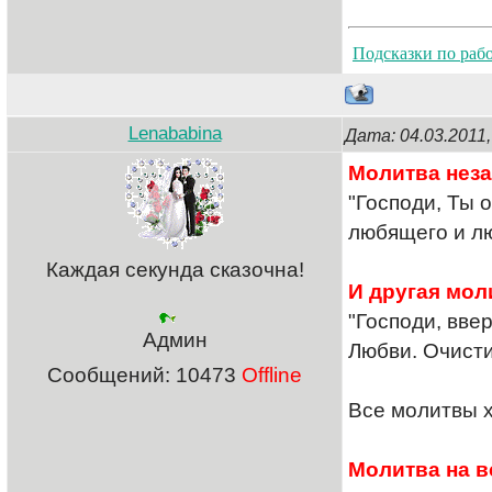
Подсказки по раб
Lenababina
Дата: 04.03.2011
Молитва неза
"Господи, Ты 
любящего и лю
Каждая секунда сказочна!
И другая мол
"Господи, вв
Админ
Любви. Очисти
Сообщений:
10473
Offline
Все молитвы х
Молитва на в