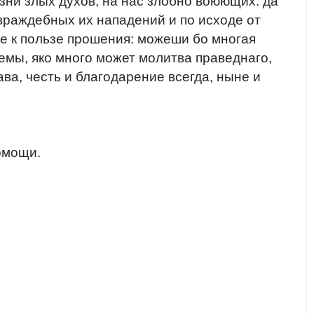
озни злых духов, на нас злобно воюющих: да
враждебных их нападений и по исходе от
же к пользе прошения: можеши бо многая
емы, яко много может молитва праведнаго,
а, честь и благодарение всегда, ныне и
омощи.