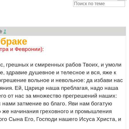
1
№
 браке
тра и Февронии):
с, грешных и смиренных рабов Твоих, и умоли
, здравие душевное и телесное и вся, яже к
огрешение вольное и невольное: да избави нас
тояния. Ей, Царице наша преблагая, надо наша
го от нас за множество прегрешений наших:
с нами затмение во благо. Яви нам богатую
го же начинания греховного и промышления
ого Сына Его, Господи нашего Исуса Христа, и