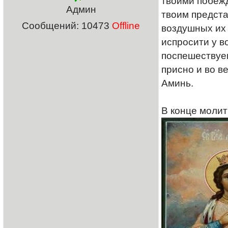
твоими побежд
Админ
твоим предста
Сообщений:
10473
Offline
воздушных их 
испросити у в
поспешествуем
присно и во ве
Аминь.
В конце молит