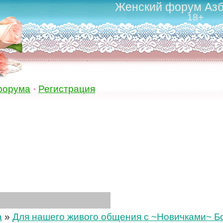
Женский форум Азб
18+
форума
·
Регистрация
а
»
Для нашего живого общения с ~Новичками~ Бол