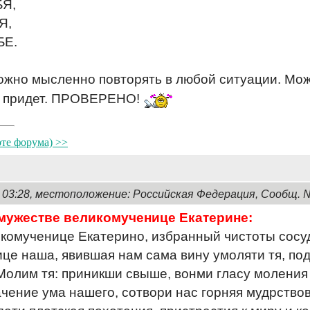
Я,
Я,
БЕ.
жно мысленно повторять в любой ситуации. Можн
 придет. ПРОВЕРЕНО!
оте форума) >>
, 03:28, местоположение: Российская Федерация, Сообщ. 
мужестве великомученице Екатерине:
икомученице Екатерино, избранный чистоты сосу
це наша, явившая нам сама вину умоляти тя, под
олим тя: приникши свыше, вонми гласу моления 
чение ума нашего, сотвори нас горняя мудрство