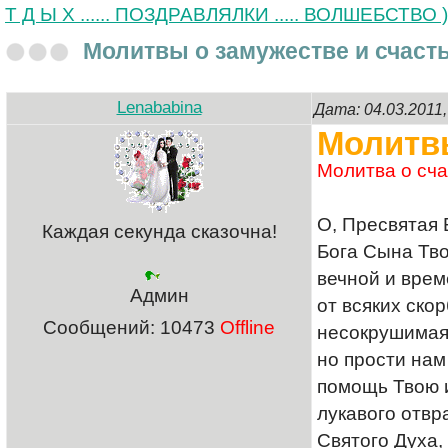
Т Д Ы Х ...... ПОЗДРАВЛЯЛКИ ..... ВОЛШЕБСТВО )
Молитвы о замужестве и счасть
Lenababina
Дата: 04.03.2011
Молитвы
Молитва о сча
О, Пресвятая 
Каждая секунда сказочна!
Бога Сына Тво
вечной и врем
Админ
от всяких ско
Сообщений:
10473
Offline
несокрушимая 
но прости нам
помощь Твою и
лукавого отвр
Святого Духа,