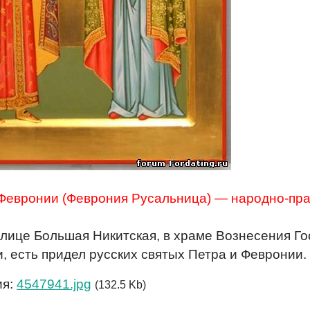
Февронии (Феврония Русальница) — народно-пра
улице Большая Никитская, в храме Вознесения Го
, есть придел русских святых Петра и Февронии.
ия:
4547941.jpg
(132.5 Kb)