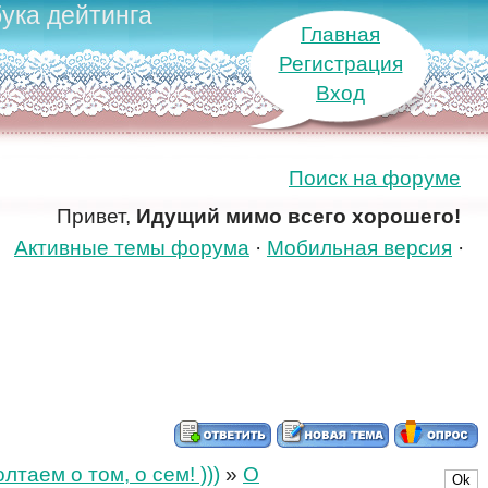
ука дейтинга
Главная
Регистрация
Вход
Поиск на форуме
Привет,
Идущий мимо всего хорошего!
Активные темы форума
·
Мобильная версия
·
таем о том, о сем! )))
»
О