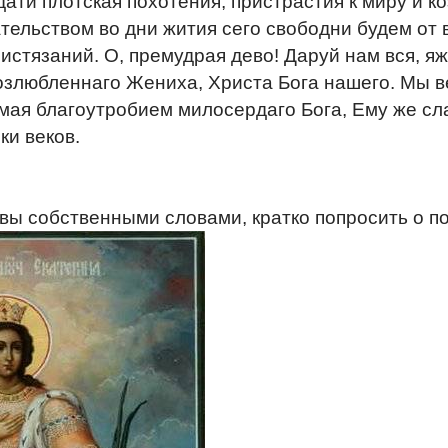
ати плотская похотения, пристрастия к миру и к
тельством во дни жития сего свободни будем от 
истязаний. О, премудрая дево! Даруй нам вся, я
озлюбленнаго Жениха, Христа Бога нашего. Мы в
ая благоутробием милосердаго Бога, Ему же слав
ки веков.
вы собственными словами, кратко попросить о п