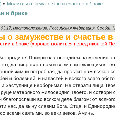
)
»
Молитвы о замужестве и счастье в браке
е в браке
, 03:17, местоположение: Российская Федерация, Сообщ. 
 о замужестве и счастье в
стии в браке (хорошо молиться перед иконкой Пе
Богородице! Призри благосердием на моления на
его, да нисрослет нам и всем притекающим к Тебе
енной жизни потребная, да простит нам всякое с
рбей и болезней, и напастей и всякого злаго обс
и Заступнице необоримая! Не отврати лица Твое
 руце матеряного милосердия Твоего, и сотвори 
 благопоспеши во всяком деле благом: от всяко
ати нас, да выну славим Бога, Отца, и Единородн
 со всеми святыми, во веки веков. Аминь.