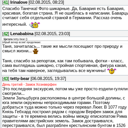
[
41
]
Irinalove
[02.08.2015, 08:23]
Спасибо Танечка! Фото шикарные. Да, Бавария есть Бавария,
красивая, богатая страна. Я не ошиблась в написании. Баварц
считают себя отдельной страной в Германии. Рассказ очень
интересный.
[
42
]
Lenababina
[02.08.2015, 23:03]
Цитата
tetty-bear
(
)
обрый вечер всем! продолжаю:
Таня, зачиталась... такие же мысли посещают про природу и
смысл жизни...
Таня, спасибо за репортаж, как там побывала, фотки - класс,
сама выглядишь шикарно, стройная спортивная, фигура какая,
на тебя там наверное, заглядывались все мужчины!
[
43
]
tetty-bear
[06.08.2015, 19:37]
День третий - Замок Хоэнверфен
Это последняя экскурсия, потом мы уже просто ездили-гуляли
смотрели...
Земли Зальцбурга расположены в центре большой долины, с
юга земли окружены непроходимыми горами. Поэтому
добраться туда можно только через перевал Люег. В 1077 году
Князь Гебхард построил рядом с городом Верфен замок для
защиты - в те времена велись войны между епископатом Рима
правителями австрийских земель. Замок достраивался,
перестраивался, был разграблен крестьянским бунтом в 1526