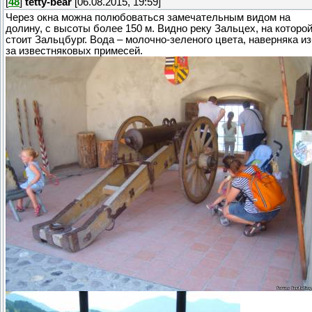
[
48
]
tetty-bear
[06.08.2015, 19:59]
Через окна можна полюбоваться замечательным видом на
долину, с высоты более 150 м. Видно реку Зальцех, на которо
стоит Зальцбург. Вода – молочно-зеленого цвета, наверняка из
за известняковых примесей.