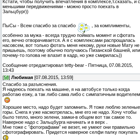
Кстати, чтобы получить впечатления в комплексе,т.сказать, и 
меньшими передвижениями - можно просто поехать в
Зальцбург))
ПыСы - Всем спасибо за спасибо
, за комплименты,
особенно за мужа - всегда трудно поймать момент и сфотать
его, вечно отворачивается. А я с комплексами распрощалась
насовсем, вот только фотать меня некому, руки новые Мату не
пришьешь, поэтому обычно получаюсь Пизанской башней, или
почему-то голова не влазит в кадр, но уже смирилась))
Сообщение отредактировал
tetty-bear
-
Пятница, 07.08.2015,
13:43
[
58
]
Любимая
[07.08.2015, 13:59]
Спасибо за разъяснения.
Я надеюсь поехать на машине, я на автобусе только когда
работаю езжу, а так либо сама либо с симпатичным водителем
Хорошее место, надо будет запомнить. Я тоже люблю зеленые
горы. Снега я уже насмотрелась, мне его не надо. Хочу чтобы
было тепло, много зелени, замки-в общем вот так самое то.
Наверное надо с Зальцбурга начинать и в верх .
Мне тоже с "фотографами" не везет, не умеют они правильно
сфотографировать. Придется наверное селфи палку покупать