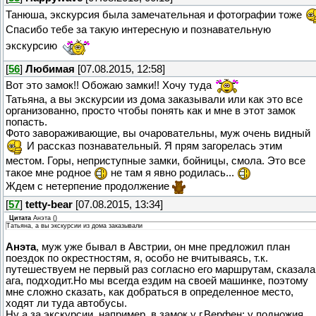
Танюша, экскурсия была замечательная и фотографии тоже
Спасибо тебе за такую интересную и познавательную
экскурсию
[
56
]
Любимая
[07.08.2015, 12:58]
Вот это замок!! Обожаю замки!! Хочу туда
Татьяна, а вы экскурсии из дома заказывали или как это все
организованно, просто чтобы понять как и мне в этот замок
попасть.
Фото завораживающие, вы очаровательны, муж очень видный
И рассказ познавательный. Я прям загорелась этим
местом. Горы, неприступные замки, бойницы, смола. Это все
такое мне родное
не там я явно родилась...
Ждем с нетерпение продолжение
[
57
]
tetty-bear
[07.08.2015, 13:34]
Цитата
Анэта
(
)
Татьяна, а вы экскурсии из дома заказывали
Анэта
, муж уже бывал в Австрии, он мне предложил план
поездок по окрестностям, я, особо не вчитываясь, т.к.
путешествуем не первый раз согласно его маршрутам, сказала
ага, подходит.Но мы всегда ездим на своей машинке, поэтому
мне сложно сказать, как добраться в определенное место,
ходят ли туда автобусы.
Ну а за экскурсии, например, в замок у г.Верфен: у подножия