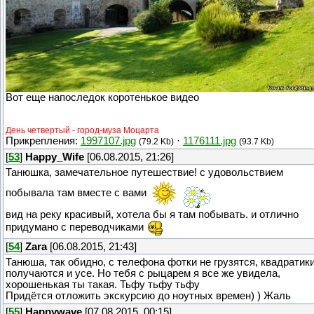
Вот еще напоследок коротенькое видео
День четвертый - город-муза Моцарта
Прикрепления:
1997107.jpg
·
1176111.jpg
(79.2 Kb)
(93.7 Kb)
[
53
]
Happy_Wife
[06.08.2015, 21:26]
Танюшка, замечательное путешествие! с удовольствием
побывала там вместе с вами
вид на реку красивый, хотела бы я там побывать. и отлично
придумано с переводчиками
[
54
]
Zara
[06.08.2015, 21:43]
Танюша, так обидно, с телефона фотки не грузятся, квадратик
получаются и усе. Но тебя с рыцарем я все же увидела,
хорошенькая ты такая. Тьфу тьфу тьфу
Придётся отложить экскурсию до ноутных времен) ) Жаль
[
55
]
Happywave
[07.08.2015, 00:15]