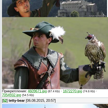
Прикрепления:
4609671.jpg
·
1672270.jpg
·
(87.4 Kb)
(74.6 Kb)
7054932.jpg
(54.5 Kb)
[
52
]
tetty-bear
[06.08.2015, 20:57]