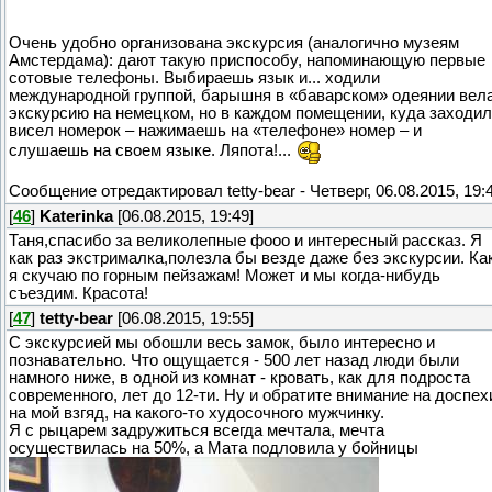
Очень удобно организована экскурсия (аналогично музеям
Амстердама): дают такую приспособу, напоминающую первые
сотовые телефоны. Выбираешь язык и... ходили
международной группой, барышня в «баварском» одеянии вел
экскурсию на немецком, но в каждом помещении, куда заходи
висел номерок – нажимаешь на «телефоне» номер – и
слушаешь на своем языке. Ляпота!...
Сообщение отредактировал
tetty-bear
-
Четверг, 06.08.2015, 19:
[
46
]
Katerinka
[06.08.2015, 19:49]
Таня,спасибо за великолепные фооо и интересный рассказ. Я
как раз экстрималка,полезла бы везде даже без экскурсии. Ка
я скучаю по горным пейзажам! Может и мы когда-нибудь
съездим. Красота!
[
47
]
tetty-bear
[06.08.2015, 19:55]
С экскурсией мы обошли весь замок, было интересно и
познавательно. Что ощущается - 500 лет назад люди были
намного ниже, в одной из комнат - кровать, как для подроста
современного, лет до 12-ти. Ну и обратите внимание на доспех
на мой взгяд, на какого-то худосочного мужчинку.
Я с рыцарем задружиться всегда мечтала, мечта
осуществилась на 50%, а Мата подловила у бойницы