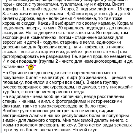
горы - касса с турникетами, туалетами, ну и лифтом. Висят
тарифы - 1. пеший подъем - 0 евро, 2. подъем лифтом - 15 евро
3. экскурсия и шоу с птицами - 4,50 или вроде того. Для детей -
билеты дороже, еще - если семья 4 человека, то там тоже
хорошие скидки. Каждый выбирает по своему карману. Когда 
поднялись наверх, то мин. 30 пришлось подождать до начала
экскурсии. Но во дворике есть чем заняться. Во-первых, там
экспозиции в комнатенках, потом - старинные забавки для
взрослых и детей - ходули, старинные кегли, единорожки
деревянные для бросания колец, ну и - кафешка. в нижних
этажах - выставка картин и изделий из цветного стекла (там
фотографировать не разрешали) Т.е. время прошло незаметно.
И люди подошли (группы 2 - чисто для немецкоговорящих и дл
остальных
На Орлиное гнездо поездки все с определенного места -
покупаешь билет - на автобус, лифт (по желанию). Приехал на
площадку, поднялся и смотри все сам)). Видела группку
русскоговорящих с экскурсоводом, но думаю, это у них какой-
тур был, с посещением орлиного гнезда.
На водопаде - цена вообще коппечная, везде расставлены
стенды - на нем. и англ. с фотографиями и историческими
фактами, так что там экскурсоводов не было тоже.
Вообще русскоговорящих встречала не много, видимо
австрийские Альпы в наших республиках больше популярны
зимой - для лыжного спорта. Мне там зимой делать нечего, с
моим-то коленом рисковать не хочу. Зато летом виды зеленых
гор и лугов более впечатляющие. На мой вкус.