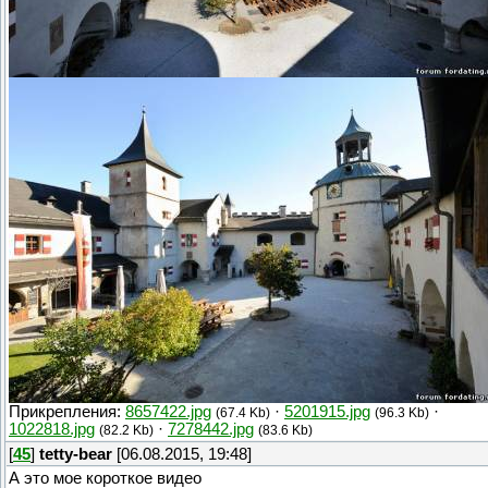
Прикрепления:
8657422.jpg
·
5201915.jpg
·
(67.4 Kb)
(96.3 Kb)
1022818.jpg
·
7278442.jpg
(82.2 Kb)
(83.6 Kb)
[
45
]
tetty-bear
[06.08.2015, 19:48]
А это мое короткое видео