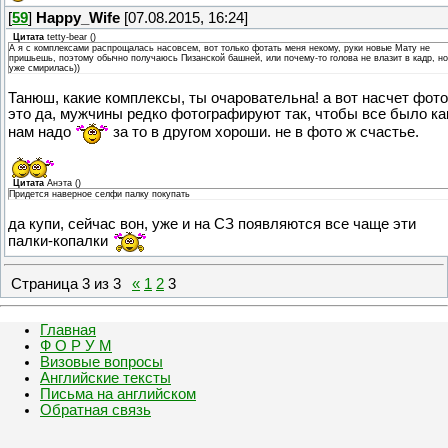
[
59
]
Happy_Wife
[07.08.2015, 16:24]
Цитата
tetty-bear
(
)
А я с комплексами распрощалась насовсем, вот только фотать меня некому, руки новые Мату не
пришьешь, поэтому обычно получаюсь Пизанской башней, или почему-то голова не влазит в кадр, но
уже смирилась))
Танюш, какие комплексы, ты очаровательна! а вот насчет фото
это да, мужчины редко фотографируют так, чтобы все было ка
нам надо
за то в другом хороши. не в фото ж счастье.
Цитата
Анэта
(
)
Придется наверное селфи палку покупать
да купи, сейчас вон, уже и на СЗ появляются все чаще эти
палки-копалки
Страница
3
из
3
«
1
2
3
Главная
Ф О Р У М
Визовые вопросы
Английские тексты
Письма на английском
Обратная связь