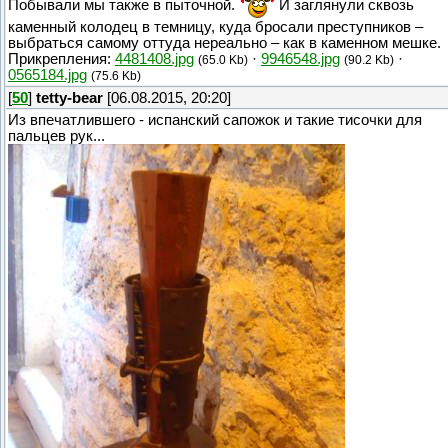
Побывали мы также в пыточной.
И заглянули сквозь
каменный колодец в темницу, куда бросали преступников –
выбраться самому оттуда нереально – как в каменном мешке.
Прикрепления:
4481408.jpg
·
9946548.jpg
·
(65.0 Kb)
(90.2 Kb)
0565184.jpg
(75.6 Kb)
[
50
]
tetty-bear
[06.08.2015, 20:20]
Из впечатлившего - испанский сапожок и такие тисочки для
пальцев рук...