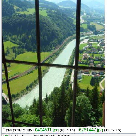
Прикрепления:
0404511.jpg
·
6761447.jpg
(81.7 Kb)
(113.2 Kb)