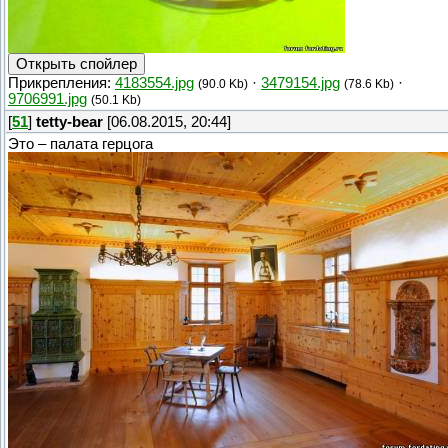
Прикрепления:
4183554.jpg
·
3479154.jpg
·
(90.0 Kb)
(78.6 Kb)
9706991.jpg
(50.1 Kb)
[
51
]
tetty-bear
[06.08.2015, 20:44]
Это – палата герцога