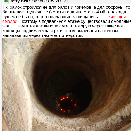
[
49
]
tetty-bear
[06.08.2015, 20:12]
Т.к. замок строился не для балов и приемов, а для обороны, то
башни все –пушечные (кстати толщина стен - 4 м!!!!). А когда
пушек не было, то от нападавших защищались .......
кипящей
смолой
. Поэтому в подвальном этаже существовали смоляны
залы – там в котлах кипела смола, которую через такие вот
колодцы поднимали наверх и потом выливали на головы
нападавшим через такие вот отверстия.