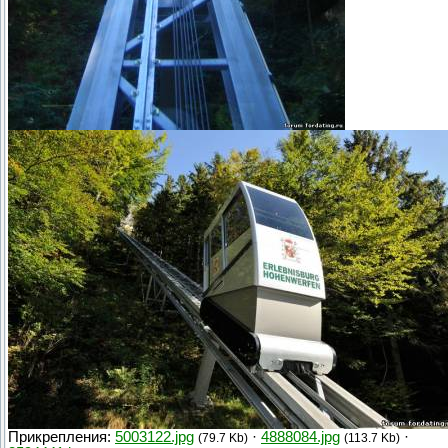
Прикрепления:
5003122.jpg
·
4888084.jpg
·
(79.7 Kb)
(113.7 Kb)