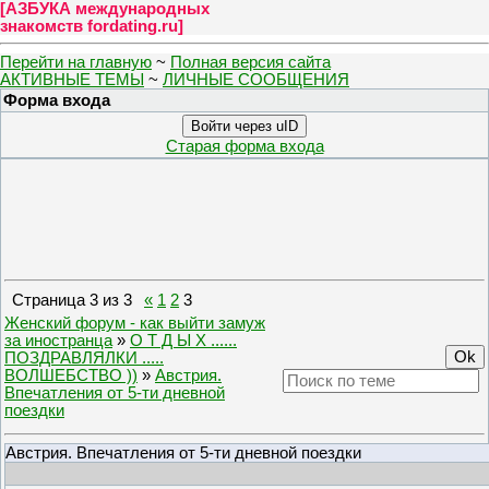
[
АЗБУКА международных
знакомств fordating.ru
]
Перейти на главную
~
Полная версия сайта
АКТИВНЫЕ ТЕМЫ
~
ЛИЧНЫЕ СООБЩЕНИЯ
Форма входа
Войти через uID
Старая форма входа
Страница
3
из
3
«
1
2
3
Женский форум - как выйти замуж
за иностранца
»
О Т Д Ы Х ......
ПОЗДРАВЛЯЛКИ .....
ВОЛШЕБСТВО ))
»
Австрия.
Впечатления от 5-ти дневной
поездки
Австрия. Впечатления от 5-ти дневной поездки