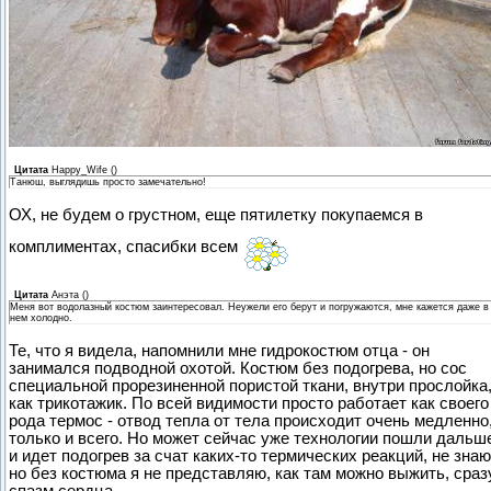
Цитата
Happy_Wife
(
)
Танюш, выглядишь просто замечательно!
ОХ, не будем о грустном, еще пятилетку покупаемся в
комплиментах, спасибки всем
Цитата
Анэта
(
)
Меня вот водолазный костюм заинтересовал. Неужели его берут и погружаются, мне кажется даже в
нем холодно.
Те, что я видела, напомнили мне гидрокостюм отца - он
занимался подводной охотой. Костюм без подогрева, но сос
специальной прорезиненной пористой ткани, внутри прослойка
как трикотажик. По всей видимости просто работает как своего
рода термос - отвод тепла от тела происходит очень медленно
только и всего. Но может сейчас уже технологии пошли дальш
и идет подогрев за счат каких-то термических реакций, не знаю
но без костюма я не представляю, как там можно выжить, сраз
спазм сердца.