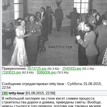
Прикрепления:
8573725.jpg
·
2545933.jpg
·
(92.3 Kb)
(55.1 Kb)
7183015.jpg
·
9086006.jpg
(92.9 Kb)
(76.5 Kb)
Сообщение отредактировал
tetty-bear
-
Суббота, 01.08.2015,
22:54
[
38
]
tetty-bear
[01.08.2015, 22:58]
В небольшой галлерее на стене висят снимки процесса
строительства дороги и домика, приведены сметы. Вообще,
немцы стыдятся того периода, поэтому как таковых музеев