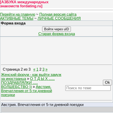
[
АЗБУКА международных
знакомств fordating.ru
]
Перейти на главную
~
Полная версия сайта
АКТИВНЫЕ ТЕМЫ
~
ЛИЧНЫЕ СООБЩЕНИЯ
Форма входа
Войти через uID
Старая форма входа
Страница
2
из
3
«
1
2
3
»
Женский форум - как выйти замуж
за иностранца
»
О Т Д Ы Х ......
ПОЗДРАВЛЯЛКИ .....
ВОЛШЕБСТВО ))
»
Австрия.
Впечатления от 5-ти дневной
поездки
Австрия. Впечатления от 5-ти дневной поездки