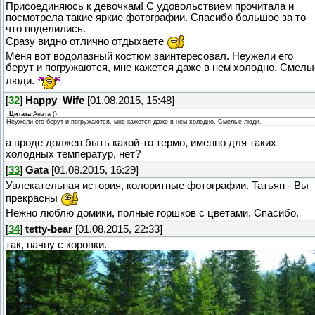
Присоединяюсь к девочкам! С удовольствием прочитала и
посмотрела такие яркие фотографии. Спасибо большое за то
что поделились.
Сразу видно отлично отдыхаете
Меня вот водолазный костюм заинтересовал. Неужели его
берут и погружаются, мне кажется даже в нем холодно. Смелы
люди.
[
32
]
Happy_Wife
[01.08.2015, 15:48]
Цитата
Анэта
(
)
Неужели его берут и погружаются, мне кажется даже в нем холодно. Смелые люди.
а вроде должен быть какой-то термо, именно для таких
холодных температур, нет?
[
33
]
Gata
[01.08.2015, 16:29]
Увлекательная история, колоритные фотографии. Татьян - Вы
прекрасны
Нежно люблю домики, полные горшков с цветами. Спасибо.
[
34
]
tetty-bear
[01.08.2015, 22:33]
так, начну с коровки.