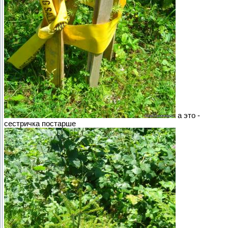
а это -
сестричка постарше