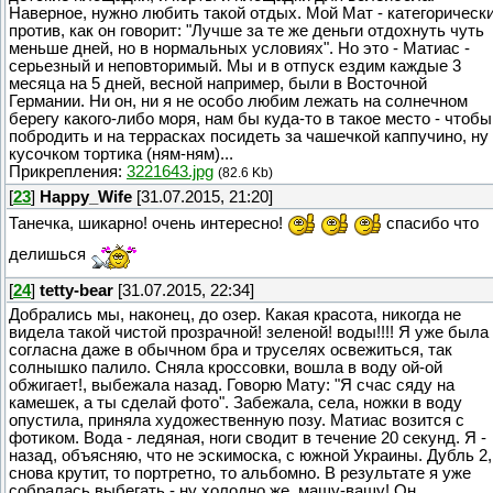
Наверное, нужно любить такой отдых. Мой Мат - категорическ
против, как он говорит: "Лучше за те же деньги отдохнуть чуть
меньше дней, но в нормальных условиях". Но это - Матиас -
серьезный и неповторимый. Мы и в отпуск ездим каждые 3
месяца на 5 дней, весной например, были в Восточной
Германии. Ни он, ни я не особо любим лежать на солнечном
берегу какого-либо моря, нам бы куда-то в такое место - чтобы
побродить и на террасках посидеть за чашечкой каппучино, ну
кусочком тортика (ням-ням)...
Прикрепления:
3221643.jpg
(82.6 Kb)
[
23
]
Happy_Wife
[31.07.2015, 21:20]
Танечка, шикарно! очень интересно!
спасибо что
делишься
[
24
]
tetty-bear
[31.07.2015, 22:34]
Добрались мы, наконец, до озер. Какая красота, никогда не
видела такой чистой прозрачной! зеленой! воды!!!! Я уже была
согласна даже в обычном бра и труселях освежиться, так
солнышко палило. Сняла кроссовки, вошла в воду ой-ой
обжигает!, выбежала назад. Говорю Мату: "Я счас сяду на
камешек, а ты сделай фото". Забежала, села, ножки в воду
опустила, приняла художественную позу. Матиас возится с
фотиком. Вода - ледяная, ноги сводит в течение 20 секунд. Я -
назад, объясняю, что не эскимоска, с южной Украины. Дубль 2,
снова крутит, то портретно, то альбомно. В результате я уже
собралась выбегать - ну холодно же, машу-вашу! Он