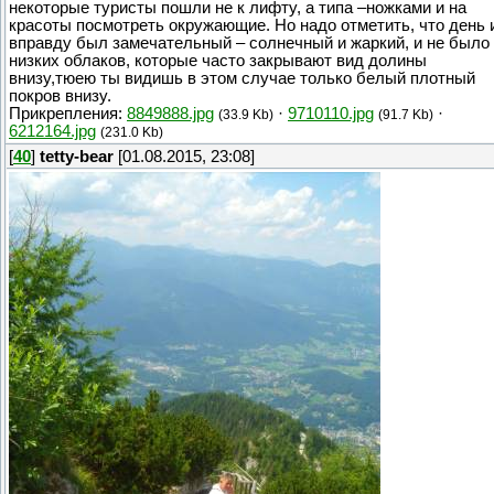
некоторые туристы пошли не к лифту, а типа –ножками и на
красоты посмотреть окружающие. Но надо отметить, что день 
вправду был замечательный – солнечный и жаркий, и не было
низких облаков, которые часто закрывают вид долины
внизу,тюею ты видишь в этом случае только белый плотный
покров внизу.
Прикрепления:
8849888.jpg
·
9710110.jpg
·
(33.9 Kb)
(91.7 Kb)
6212164.jpg
(231.0 Kb)
[
40
]
tetty-bear
[01.08.2015, 23:08]