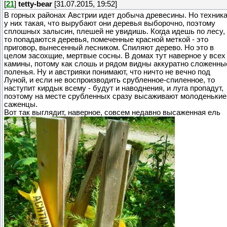
[
21
]
tetty-bear
[31.07.2015, 19:52]
В горных районах Австрии идет добыча древесины. Но техник
у них такая, что вырубают они деревья выборочно, поэтому
сплошных залысин, плешей не увидишь. Когда идешь по лесу,
то попадаются деревья, помеченные красной меткой - это
приговор, вынесенный лесником. Спиляют дерево. Но это в
целом засохщие, мертвые сосны. В домах тут наверное у всех
камины, потому как слошь и рядом видны аккуратно сложенны
поленья. Ну и австрияки понимают, что ничто не вечно под
Луной, и если не воспроизводить срубленное-спиленное, то
наступит кирдык всему - будут и наводнения, и луга пропадут,
поэтому на месте срубленных сразу высаживают молоденькие
саженцы.
Вот так выглядит, наверное, совсем недавно высаженная ель