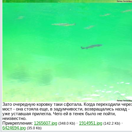
Зато очередную коровку таки сфотала. Когда переходили чере
мост - она стояла еще, в задумчивости, возвращались назад -
уже уставшая прилегла. Чего ей в тенек было не пойти,
неизвестно.
Прикрепления:
1265607.jpg
·
1914951.jpg
·
(348.0 Kb)
(142.2 Kb)
6424694.jpg
(35.0 Kb)