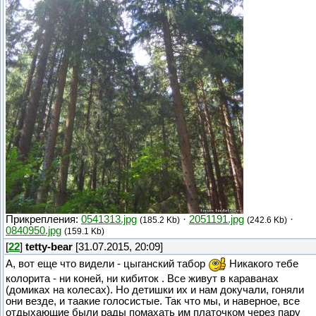
Прикрепления:
0541313.jpg
·
2051191.jpg
·
(185.2 Kb)
(242.6 Kb)
0840950.jpg
(159.1 Kb)
[
22
]
tetty-bear
[31.07.2015, 20:09]
А, вот еще что видели - цыганский табор
Никакого тебе
колорита - ни коней, ни кибиток . Все живут в караванах
(домиках на колесах). Но детишки их и нам докучали, гоняли
они везде, и таакие голосистые. Так что мы, и наверное, все
отдыхающие были рады помахать им платочком через пару