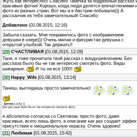
Жуть как интересно!!! Спасибо Танечка за подробный рассказ 
красивые фотки! Хорошо, когда люди делятся впечатлениями 
фото из разных стран. Вот мы и в Австрии побывали))) А
рассказчик из тебя замечательный! Спасибо
Добавлено
(01.08.2015, 12:16)
---------------------------------------------
Забыла сказать. Мне понравилось фото с изображением
девушки в озере))) Очень милая и фигуристая девушка с
открытой улыбкой. Так держать!!
[
29
]
СЧАСТЛИВАЯ
[01.08.2015, 12:28]
Таня, я тоже прочитала твой рассказ с воодушевлением. Без
рассказа было бы не так интересно смотреть фото. Виды
шикарные.
И ты на все 100!!!
[
30
]
Happy_Wife
[01.08.2015, 13:14]
Танюш, выглядишь просто замечательно!
Цитата
Lucky
(
)
Без рассказа было бы не так интересно смотреть фото.
я абсолютно согласна со Светиком, просто фото, даже
красивые, всего лишь фото. а описание как раз создает эффек
присутствия и эмоциональную окраску. Очень здорово!
[
31
]
Любимая
[01.08.2015, 15:42]