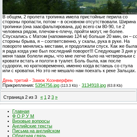
В общем, 2 пролета тропинка имела пристойные перила со
стороны пропасти, потом – в основном отсутствовали. Ширина
тропинки (она заасфальтирована, да) всего см 80-90, т.е 2
человека рядом, плечом-к-плечу, пройти могут, не более.
Спускались с Матом (напоминаю 124 м) больше 20 мин, он – с
стороны брыва, я – соответсвенно, у скалы, рука в руке. На
повороте менялись местами, и продолжали спуск. Как же была
я рада когда уже был последний поворот!!! Следующие 3 дня у
меня тааак болели икры, что мне легче было на четвереньки с
кровати встать и ползти в туалет. Боль была, как после
судороги, но кратковременно, именно когда встаешь со стула
или с кроватки. Но это не мешало нам поехать к реке Зальцах.
День третий - Замок Хоэнверфен
Прикрепления:
5394756.jpg
·
3134918.jpg
(113.3 Kb)
(63.8 Kb)
Страница
2
из
3
«
1
2
3
»
Главная
Ф О Р У М
Визовые вопросы
Английские тексты
Письма на английском
Обратная связь