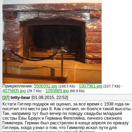
Прикрепления:
9906992.jpg
·
0307961.jpg
·
(108.5 Kb)
(107.7 Kb)
4075605.jpg
·
1093889.jpg
(29.7 Kb)
(66.9 Kb)
[
37
]
tetty-bear
[01.08.2015, 22:52]
Кстати Гитлер подарок не оценил, за все время с 1938 года он
посетил это место раз 8. Как считают, он боялся такой высоты.
Так, например тут был вечер по поводу свадьбы младшей
сестры Евы Браун и Германа Фегеляйна, личного связного
Гиммлера. Герман был расстрелян в конце апреля по приказу
Гитлера, когда узнал о том, что Гиммлер искал пути для