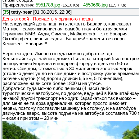
Прикрепления:
5951789.jpg
·
4550668.jpg
(151.0 Kb)
(115.7 Kb)
[
35
]
tetty-bear
[01.08.2015, 22:36]
День второй - Посидеть у орлиного гнезда
На следующий день наш путь лежал в Баварию, как сказал
Матиас - самая живописная, самобытная и богатая земля
Германии. БМВ, Ауди, Сименс, Майкрософт - это Бавария.
Октоберфест, пивные сады - Бавария! знаменитое озеро
Кенигзее - Бавария!!!
Берхтесгаден. Именно оттуда можно добраться до
Кельштайнхаус, чайного домика Гитлера, который был постро
по поручению Бормана и подарен фюреру в день его 50-ти
летия. Сам дом, стоимостью в 30 миллионов золотых марок
(столько денег ушло на сам домик и постройку узкой временам
ооочень крутой (4м) дороги длиной 6,5 км, 5 тоннелями),
расположен на высоте более 1800 м на утесе.
Добраться туда можно либо пешком (4 часа) либо
туристическим автобусом, по дороге, ведущей в Кельштайнха
никакой другой транспорт не ходит. Карабкаться так высоко –
для меня не та доза адреналина, которая просто щекочет
нервы, поэтому поставили машинку на стоянку, и на автобусе
двинулись вверх, высота подъема на автобусе составила 700 
– ехали при этом – 20 мин.