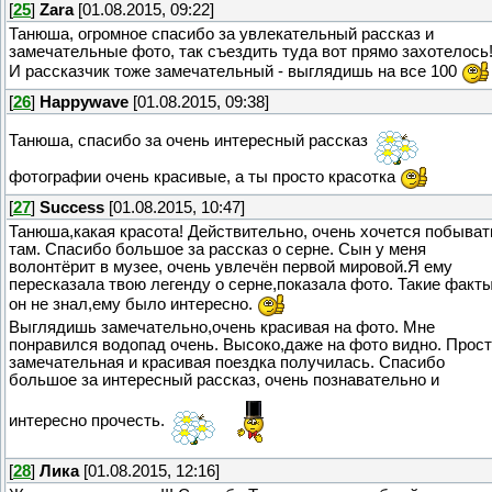
[
25
]
Zara
[01.08.2015, 09:22]
Танюша, огромное спасибо за увлекательный рассказ и
замечательные фото, так съездить туда вот прямо захотелось
И рассказчик тоже замечательный - выглядишь на все 100
[
26
]
Happywave
[01.08.2015, 09:38]
Танюша, спасибо за очень интересный рассказ
фотографии очень красивые, а ты просто красотка
[
27
]
Success
[01.08.2015, 10:47]
Танюша,какая красота! Действительно, очень хочется побыват
там. Спасибо большое за рассказ о серне. Сын у меня
волонтёрит в музее, очень увлечён первой мировой.Я ему
пересказала твою легенду о серне,показала фото. Такие факт
он не знал,ему было интересно.
Выглядишь замечательно,очень красивая на фото. Мне
понравился водопад очень. Высоко,даже на фото видно. Прос
замечательная и красивая поездка получилась. Спасибо
большое за интересный рассказ, очень познавательно и
интересно прочесть.
[
28
]
Лика
[01.08.2015, 12:16]