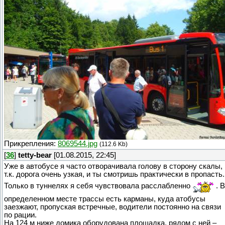
Прикрепления:
8069544.jpg
(112.6 Kb)
[
36
]
tetty-bear
[01.08.2015, 22:45]
Уже в автобусе я часто отворачивала голову в сторону скалы,
т.к. дорога очень узкая, и ты смотришь практически в пропасть.
Только в туннелях я себя чувствовала расслабленно
. В
определенном месте трассы есть карманы, куда атобусы
заезжают, пропуская встречные, водители постоянно на связи
по рации.
На 124 м ниже домика оборудована площадка, рядом с ней –