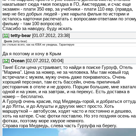
накатывает сюда +моя поездка в ГО, Амстердам, и счас еще
экзамен - плати 350 евр, за учебники - плати 110 евр. (правда,
мир не без добрых людей - уже нарыла фильм по истории и
осталось карточки распечатать с вопросами-ответами по этом
фильму - там 100 вопросов).
Спасибо за наводку, буду искать
[
11
]
tetty-bear
[01.07.2012, 23:38]
Quote
(
tetty-bear
)
но столько всего, как на ЮБК не увидишь. Гарантирую
Да я поэтому и хочу в Крым
[
12
]
Ocean
[02.07.2012, 00:04]
Таня! Если цена устраивает, то найди в поиске Гурзуф, Отель
"Марина". Цена за номер, не за человека. Мы там новый год
встречали с мужем, мужу очень даже понравилось. Очень
хороший персонал, там есть бассейн, очень приличный
ресторанчик в отеле и не дорого. Порции большие, мне хватал
одной и на ужин, и на завтрак, и на перекус. Есть доставка в
номер -- бесплатно.
А Гурзуф очень красив, под Медведь-горой, и добраться оттуд
и до Ялты, и до Алушты и друугих мест просто. Хоть
маршруткой -- автобусом, ходят часто и постоянно и дешево,
хоть на катере. Счас фотки поставлю. Но это поздняя осень на
фотках, поэтому море хмурое немного.
Справа гора Медведь, слева часть Гурзуфа на берегу.