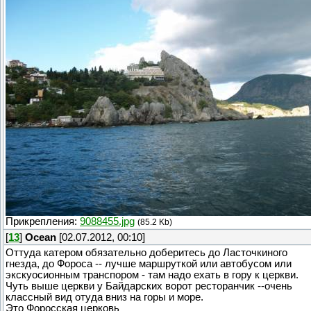
Прикрепления:
9088455.jpg
(85.2 Kb)
[
13
]
Ocean
[02.07.2012, 00:10]
Оттуда катером обязательно доберитесь до Ласточкиного
гнезда, до Фороса -- лучше маршруткой или автобусом или
экскуосионным транспором - там надо ехать в гору к церкви.
Чуть выше церкви у Байдарских ворот ресторанчик --очень
классный вид отуда вниз на горы и море.
Это Форосская церковь