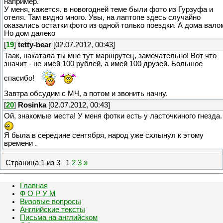
например.
У меня, кажется, в новогодней теме были фото из Гурзуфа и
отеля. Там видно много. Увы, на лаптопе здесь случайно
оказались остатки фото из одной только поездки. А дома вало
Но дом далеко
[
19
]
tetty-bear
[02.07.2012, 00:43]
Таак, накатала ты мне тут маршрутец, замечательно! Вот что
значит - не имей 100 рублей, а имей 100 друзей. Большое
спасибо!
Завтра обсудим с МЧ, а потом и звонить начну.
[
20
]
Rosinka
[02.07.2012, 00:43]
Ой, знакомые места! У меня фотки есть у ласточкиного гнезда.
Я была в середине сентября, народ уже схлынул к этому
времени .
Страница
1
из
3
1
2
3
»
Главная
Ф О Р У М
Визовые вопросы
Английские тексты
Письма на английском