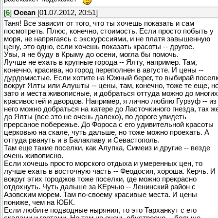
[
6
]
Ocean
[01.07.2012, 20:51]
Таня! Все зависит от того, что ты хочешь показать и сам
посмотреть. Плюс, конечно, стоимость. Если просто побыть у
моря, не напрягаясь с экскурссиями, и не платя завышенную
цену, это одно, если хочешь показать красоты -- другое.
Увы, я не буду в Крыму до осени, могла бы помочь.
Лучше не ехать в крупные города -- Ялту, например. Там,
конечно, красива, но город переполнен в августе. И цены --
дурдомистые. Если хотите на Южный берег, то выбирай посел
вокруг Ялты или Алушты -- цены, там, конечно, тоже те еще, н
зато и места живописные, и добраться оттуда можно до многих
красивостей и дворцов. Например, я лично люблю Гурзуф -- из
него можно добраться на катере до Ласточкиного гнезда, так ж
до Ялты (все это не очень далеко), по дороге увидеть
прерсаное побережье. До Фороса с его удивительной красоты
церковью на скале, чуть дальше, но тоже можно проехать. А
оттуда рвануть и в Балаклаву и Севастополь.
Там еще такие поселки, как Алупка, Симеиз и другие -- везде
очень живописно.
Если хочешь просто морского отдыха и умеренных цен, то
лучше ехать в восточную часть -- Феодосия, хороша. Керчь. И
вокруг этих городжов тоже поселки, где можно прекрасно
отдохнуть. Чуть дальше за КЕрчью -- Ленинский район с
Азовским морем. Там по-своему красивые места. И цены
пониже, чем на ЮБК.
Если любите подводные ныряния, то это Тарханкут с его
скалами и гротами. Но там не очень обустроено -- больше