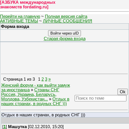
[
АЗБУКА международных
знакомств fordating.ru
]
Перейти на главную
~
Полная версия сайта
АКТИВНЫЕ ТЕМЫ
~
ЛИЧНЫЕ СООБЩЕНИЯ
Форма входа
Войти через uID
Старая форма входа
Страница
1
из
3
1
2
3
»
Женский форум - как выйти замуж
за иностранца
»
Страны СНГ
Россия, Украина, Беларусь,
Молдова, Узбекистан...
»
Отдых в
наших странах, в родных СНГ )))
Отдых в наших странах, в родных СНГ )))
[
1
]
Машутка
[02.12.2010, 15:20]