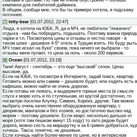
кемпинги для любителей дайвинга.
В общем, сообщи мне, что бы ты примеро хотела, я подскажу
поточнее.
[
7
]
tetty-bear
[01.07.2012, 22:47]
Люда, я хотела на ЮБК, Я, да и МЧ, не любители "лежачего"
отдыха - нам бы побродить, подышать. Поэтому важна природ
парки и т.п. Посмотрела цены и отзывы и честно говоря - в
тихом шоке - дешевле 4-5* отель в Турции взять. Но буду рыть
МЧ тоже искал на буке" своем, пока ничего не выбрали - то
отзывы меня пугают, то цена за ночь - около 200 евриков.
[
8
]
Ocean
[01.07.2012, 23:18]
Таня! Август - сентябрь -- это еще "высокий" сезон. Цены
высокие, да.
Если на ЮБК, то посмотри в Интернете, задай поиск, квартир.
Готовить можно или самим -- дешевле будет, или ходить есть 
кафешки, можно найти не очень дорогие.
Если готовы не лежать, и выдержите горные места (в смысле
спуск к морю хоть и по ступенькам, но крутой достаточно, то
посмотри поселки Алупку, Симеиз, Кореиз, другие. Там можно
выбрать очень качественно оборудованную квартиру, с
двориком, мангалом и без хозяев, но достаточно высоко над
морем -- поэтому дешевле. Если кварт. несколько дальше от
моря (хотя там пешком минут 15 ходу) то зато рядом будет
дорога, можно сесть на маршрутку и за 6 гривен добраться, ку
хочешь. Такси, понятно, не дешевые.
Если хочешь найти более-менее по цене, но в интересном