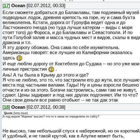
[
17
]
Ocean
[02.07.2012, 00:33]
Если сможете добраться до Балаклавы, там подземный музей
подводных лодок, древняя крепость на горе, ну и сама бухта
великолепна. Кстати, дорога от Гурзуфа ведет одна и до
Ластчокиного гнезда (но туда лучше катером -- виды с моря
стоят того) до Фороса, и до Балаклавы и Севастополя. И по
пути Голубой залив и масса чудных мест и видов, скалы в вид
дракона и т.п.
Я эту дорогу обожаю. Она сама по себе изумительна.
Американцы говорят: все лучшее из Калифорнии оказалось
здесь
И еще люблю дорогу от Коктебеля до Судака -- но это уже мои
личные пристрастия
.
Ань! А ты была в Крыму до этого и где?
Я что не люблю, это то, что застроили его до жути, все лучшие
места под частными вилами. Гады! Ну и цены взросли бешено
отчасти и из-за этого. Богачи застроились, сами там не живут,
сдают. Цены задирают и под них других подгоняют. Им то что?
Они свои деньги все равно отобьют -- не так дак этак
[
18
]
Ocean
[02.07.2012, 00:38]
Quote
(
tetty-bear
)
А над морем "Марина" высоко? что-то я никак не определила по сайту?
Не высоко, там небольшой спуск к набережной, но он короткий
И удобный, и не такой крутой, как в Алупке может быть,