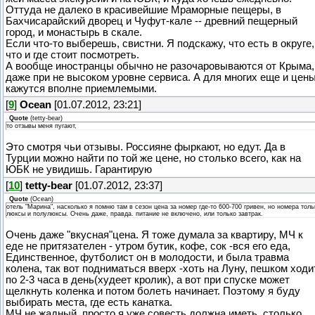
Оттуда не далеко в красивейшие Мраморные пещеры, в
Бахчисарайский дворец и Чуфут-кале -- древний пещерный
город, и монастырь в скале.
Если что-то выберешь, свистни. Я подскажу, что есть в округе,
что и где стоит посмотреть.
А вообще иностранцы обычно не разочаровываются от Крыма,
даже при не высоком уровне сервиса. А для многих еще и цен
кажутся вполне приемлемыми.
[
9
]
Ocean
[01.07.2012, 23:21]
Quote
(
tetty-bear
)
то отзывы меня пугают,
Это смотря чьи отзывы. Россияне фыркают, но едут. Да в
Турции можно найти по той же цене, но столько всего, как на
ЮБК не увидишь. Гарантирую
[
10
]
tetty-bear
[01.07.2012, 23:37]
Quote
(
Ocean
)
отель "Марина", насколько я помню там в сезон цена за номер где-то 600-700 гривен, но номера толь
люксы и полулюксы. Очень даже, правда. питание не включено, или только завтрак.
Очень даже "вкусная"цена. Я тоже думала за квартиру, МЧ к
еде не притязателен - утром бутик, кофе, сок -вся его еда,
Единственное, футболист он в молодости, и была травма
колена, так вот подниматься вверх -хоть на Луну, пешком ходи
по 2-3 часа в день(худеет кролик), а вот при спуске может
щелкнуть коленка и потом болеть начинает. Поэтому я буду
выбирать места, где есть канатка.
МЧ не жадный, просто я уже совесть должна иметь, столько