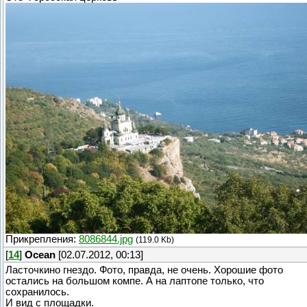
Прикрепления:
8086844.jpg
(119.0 Kb)
[
14
]
Ocean
[02.07.2012, 00:13]
Ласточкино гнездо. Фото, правда, не очень. Хорошие фото
остались на большом компе. А на лаптопе только, что
сохранилось.
И вид с площадки.