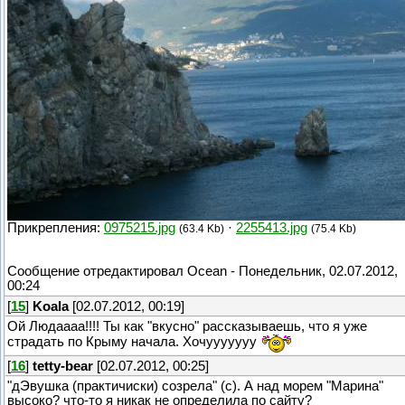
Прикрепления:
0975215.jpg
·
2255413.jpg
(63.4 Kb)
(75.4 Kb)
Сообщение отредактировал
Ocean
-
Понедельник, 02.07.2012,
00:24
[
15
]
Koala
[02.07.2012, 00:19]
Ой Людаааа!!!! Ты как "вкусно" рассказываешь, что я уже
страдать по Крыму начала. Хочууууууу
[
16
]
tetty-bear
[02.07.2012, 00:25]
"дЭвушка (практичиски) созрела" (с). А над морем "Марина"
высоко? что-то я никак не определила по сайту?