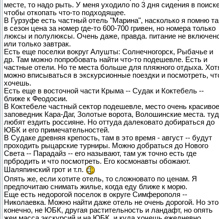
месте, то надо рыть. У меня уходило по 3 дня сидения в поиске
чтобы откопать что-то подходящее.
В Гурзуфе есть частный отель "Марина", насколько я помню т
в сезон цена за номер где-то 600-700 гривен, но номера только
люксы и полулюксы. Очень даже, правда. питание не включено
или только завтрак.
Есть еще поселки вокруг Алушты: Солнечногорск, Рыбачье и
др. Там можно попробовать найти что-то подешевле. Есть и
частные отели. Но те места больше для пляжного отдыха. Хот
можно вписываться в экскурсионные поездки и посмотреть, чт
хочешь.
Есть еще в восточной части Крыма -- Судак и Коктебель --
ближе к Феодосии.
В Коктебеле частный сектор подешевле, место очень красивое
заповедник Кара-Даг, Золотые ворота, Волошинские места. ту
любят ездить россияне. Но оттуда далековато добираться до
ЮБК и его примечательностей.
В Судаке древняя крепость, там в это время - август -- будут
проходить рыцарские турниры. Можно добраться до Нового
Света -- Парадайз -- его называют, там уж точно есть где
прбродить и что посмотреть. Его космонавты обожают.
Шаляпинский грот и т.п.
Опять же, если хотите отель, то сложновато по ценам. Я
предпочитаю снимать жилье, когда еду ближе к морю.
Еще есть недорогой поселок в округе Симферополя --
Николаевка. Можно найти даже отель не очень дорогой. Но это
конечно, не ЮБК, другая растительность и ландафт, но опять
жеи масса экскурсий и на ЮБК, и куда хочешь ежедневно.