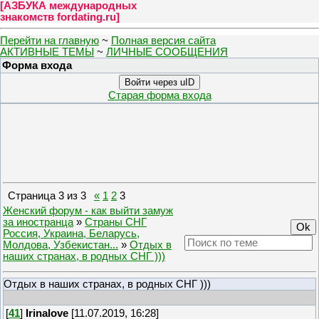
[
АЗБУКА международных
знакомств fordating.ru
]
Перейти на главную
~
Полная версия сайта
АКТИВНЫЕ ТЕМЫ
~
ЛИЧНЫЕ СООБЩЕНИЯ
Форма входа
Войти через uID
Старая форма входа
Страница
3
из
3
«
1
2
3
Женский форум - как выйти замуж
за иностранца
»
Страны СНГ
Россия, Украина, Беларусь,
Молдова, Узбекистан...
»
Отдых в
наших странах, в родных СНГ )))
Отдых в наших странах, в родных СНГ )))
[
41
]
Irinalove
[11.07.2019, 16:28]