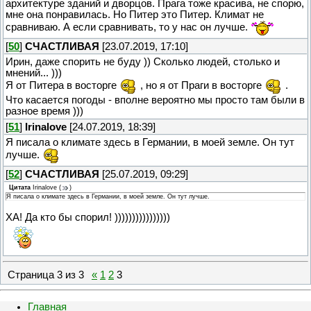
архитектуре зданий и дворцов. Прага тоже красива, не спорю,
мне она понравилась. Но Питер это Питер. Климат не
сравниваю. А если сравнивать, то у нас он лучше.
[
50
]
СЧАСТЛИВАЯ
[23.07.2019, 17:10]
Ирин, даже спорить не буду )) Сколько людей, столько и
мнений... )))
Я от Питера в восторге
, но я от Праги в восторге
.
Что касается погоды - вполне вероятно мы просто там были в
разное время )))
[
51
]
Irinalove
[24.07.2019, 18:39]
Я писала о климате здесь в Германии, в моей земле. Он тут
лучше.
[
52
]
СЧАСТЛИВАЯ
[25.07.2019, 09:29]
Цитата
Irinalove
(
)
Я писала о климате здесь в Германии, в моей земле. Он тут лучше.
ХА! Да кто бы спорил! ))))))))))))))))
Страница
3
из
3
«
1
2
3
Главная