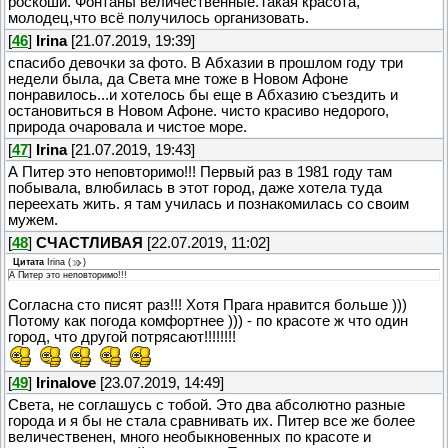
роскоши. Фонтаны величественные.Такая красота,
молодец,что всё получилось организовать.
[
46
]
Irina
[21.07.2019, 19:39]
спасибо девочки за фото. В Абхазии в прошлом году три
недели была, да Света мне тоже в Новом Афоне
понравилось...и хотелось бы еще в Абхазию съездить и
остановиться в Новом Афоне. чисто красиво недорого,
природа очаровала и чистое море.
[
47
]
Irina
[21.07.2019, 19:43]
А Питер это неповторимо!!! Первый раз в 1981 году там
побывала, влюбилась в этот город, даже хотела туда
переехать жить. я там училась и познакомилась со своим
мужем.
[
48
]
СЧАСТЛИВАЯ
[22.07.2019, 11:02]
Цитата
Irina
(
)
А Питер это неповторимо!!!
Согласна сто писят раз!!! Хотя Прага нравится больше )))
Потому как погода комфортнее ))) - по красоте ж что один
город, что другой потрясают!!!!!!!!
[
49
]
Irinalove
[23.07.2019, 14:49]
Света, не соглашусь с тобой. Это два абсолютно разные
города и я бы не стала сравнивать их. Питер все же более
величественен, много необыкновенных по красоте и