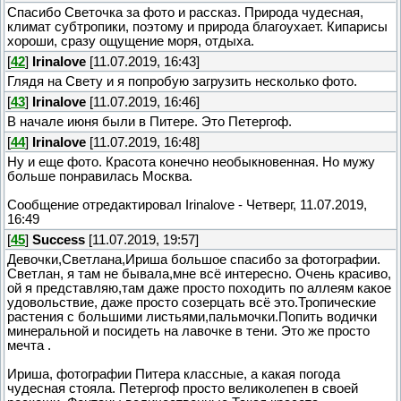
Спасибо Светочка за фото и рассказ. Природа чудесная,
климат субтропики, поэтому и природа благоухает. Кипарисы
хороши, сразу ощущение моря, отдыха.
[
42
]
Irinalove
[11.07.2019, 16:43]
Глядя на Свету и я попробую загрузить несколько фото.
[
43
]
Irinalove
[11.07.2019, 16:46]
В начале июня были в Питере. Это Петергоф.
[
44
]
Irinalove
[11.07.2019, 16:48]
Ну и еще фото. Красота конечно необыкновенная. Но мужу
больше понравилась Москва.
Сообщение отредактировал
Irinalove
-
Четверг, 11.07.2019,
16:49
[
45
]
Success
[11.07.2019, 19:57]
Девочки,Светлана,Ириша большое спасибо за фотографии.
Светлан, я там не бывала,мне всё интересно. Очень красиво,
ой я представляю,там даже просто походить по аллеям какое
удовольствие, даже просто созерцать всё это.Тропические
растения с большими листьями,пальмочки.Попить водички
минеральной и посидеть на лавочке в тени. Это же просто
мечта .
Ириша, фотографии Питера классные, а какая погода
чудесная стояла. Петергоф просто великолепен в своей