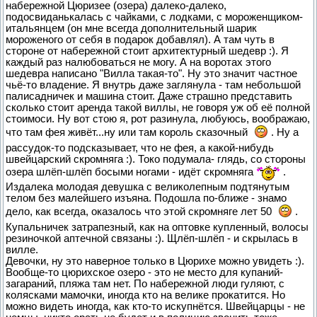
набережной Цюризее (озера) далеко-далеко,
подосвиданькалась с чайками, с лодками, с мороженщиком-
итальянцем (он мне всегда дополнительный шарик
мороженого от себя в подарок добавлял). А там чуть в
стороне от набережной стоит архитектурный шедевр :). Я
каждый раз налюбоваться не могу. А на воротах этого
шедевра написано "Вилла такая-то". Ну это значит частное
чьё-то владение. Я внутрь даже заглянула - там небольшой
палисадничек и машина стоит. Даже страшно представить
сколько стоит аренда такой виллы, не говоря уж об её полной
стоимоси. Ну вот стою я, рот разинула, любуюсь, воображаю,
что там фея живёт...ну или там король сказочный
. Ну а
рассудок-то подсказывает, что не фея, а какой-нибудь
швейцарский скромняга :). Токо подумала- глядь, со стороны
озера шлёп-шлёп босыми ногами - идёт скромняга
.
Издалека молодая девушка с великолепным подтянутым
телом без малейшего изъяна. Подошла по-ближе - знамо
дело, как всегда, оказалось что этой скромняге лет 50
.
Купальничек затрапезный, как на оптовке купленный, волосы
резиночкой аптечной связаны :). Щлёп-шлёп - и скрылась в
вилле.
Девочки, ну это наверное только в Цюрихе можно увидеть :).
Вообще-то цюрихское озеро - это не место для купаний-
загараний, пляжа там нет. По набережной люди гуляют, с
колясками мамочки, иногда кто на велике прокатится. Но
можно видеть иногда, как кто-то искупнётся. Швейцарцы - не