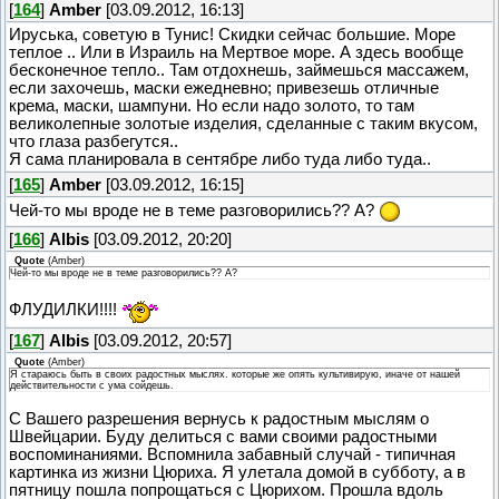
[
164
]
Amber
[03.09.2012, 16:13]
Ируська, советую в Тунис! Скидки сейчас большие. Море
теплое .. Или в Израиль на Мертвое море. А здесь вообще
бесконечное тепло.. Там отдохнешь, займешься массажем,
если захочешь, маски ежедневно; привезешь отличные
крема, маски, шампуни. Но если надо золото, то там
великолепные золотые изделия, сделанные с таким вкусом,
что глаза разбегутся..
Я сама планировала в сентябре либо туда либо туда..
[
165
]
Amber
[03.09.2012, 16:15]
Чей-то мы вроде не в теме разговорились?? А?
[
166
]
Albis
[03.09.2012, 20:20]
Quote
(
Amber
)
Чей-то мы вроде не в теме разговорились?? А?
ФЛУДИЛКИ!!!!
[
167
]
Albis
[03.09.2012, 20:57]
Quote
(
Amber
)
Я стараюсь быть в своих радостных мыслях. которые же опять культивирую, иначе от нашей
действительности с ума сойдешь.
С Вашего разрешения вернусь к радостным мыслям о
Швейцарии. Буду делиться с вами своими радостными
воспоминаниями. Вспомнила забавный случай - типичная
картинка из жизни Цюриха. Я улетала домой в субботу, а в
пятницу пошла попрощаться с Цюрихом. Прошла вдоль