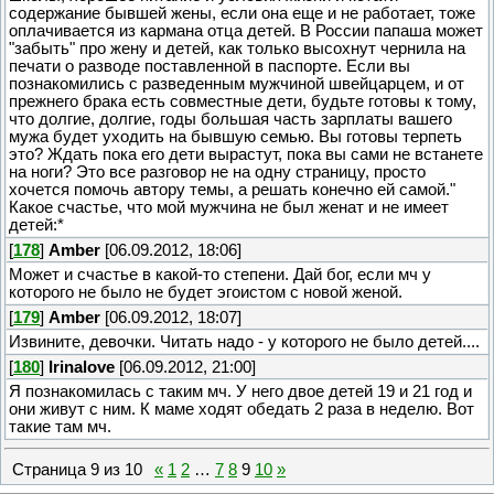
содержание бывшей жены, если она еще и не работает, тоже
оплачивается из кармана отца детей. В России папаша может
"забыть" про жену и детей, как только высохнут чернила на
печати о разводе поставленной в паспорте. Если вы
познакомились с разведенным мужчиной швейцарцем, и от
прежнего брака есть совместные дети, будьте готовы к тому,
что долгие, долгие, годы большая часть зарплаты вашего
мужа будет уходить на бывшую семью. Вы готовы терпеть
это? Ждать пока его дети вырастут, пока вы сами не встанете
на ноги? Это все разговор не на одну страницу, просто
хочется помочь автору темы, а решать конечно ей самой
."
Какое счастье, что мой мужчина не был женат и не имеет
детей:*
[
178
]
Amber
[06.09.2012, 18:06]
Может и счастье в какой-то степени. Дай бог, если мч у
которого не было не будет эгоистом с новой женой.
[
179
]
Amber
[06.09.2012, 18:07]
Извините, девочки. Читать надо - у которого не было детей....
[
180
]
Irinalove
[06.09.2012, 21:00]
Я познакомилась с таким мч. У него двое детей 19 и 21 год и
они живут с ним. К маме ходят обедать 2 раза в неделю. Вот
такие там мч.
Страница
9
из
10
«
1
2
…
7
8
9
10
»