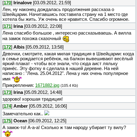
[
170
]
Irinalove
[03.09.2012, 21:59]
Лен, ну наконец дождалась продолжения рассказа о
Швейцарии. Начитавшись поставила страну на 1 место где
хотела бы жить. Уж очень все нравится. Спасибо огромное.
[
171
]
Irina
[03.09.2012, 22:08]
Лена спасибо большое , интересно рассказываешь. А вилла
на замок похожа сказочный
[
172
]
Albis
[05.09.2012, 13:58]
Девочки, смотрите, какая милая традиция в Швейцарии: когда
в семье рождается ребёнок, на балкон вывешивают весёлый
яркий плакат - чтобы все знали, что сюда аист ляльку
принёс. Эту фотку я сделала в нашей деревне. На ней
написано : "Лена. 25.04.2012". Лена у них очень популярное
имя
Прикрепления:
1671882.jpg
(105.4 Kb)
[
173
]
Irina
[05.09.2012, 14:48]
здорово! хорошая традиция!
[
174
]
Amber
[05.09.2012, 16:06]
Замечательно как..
[
175
]
Ocean
[06.09.2012, 12:25]
А замок-то! А-а-а! Сколько ж там народу убирает ту вилу?