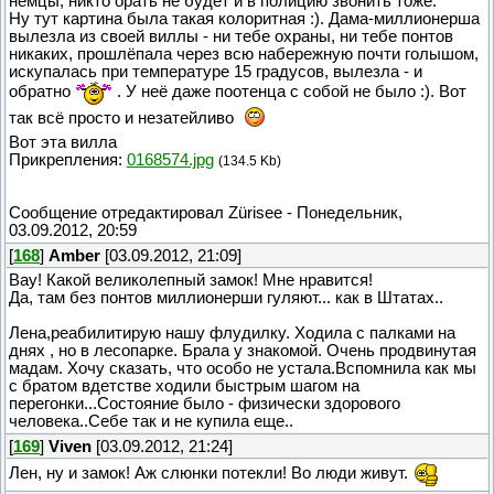
немцы, никто орать не будет и в полицию звонить тоже.
Ну тут картина была такая колоритная :). Дама-миллионерша
вылезла из своей виллы - ни тебе охраны, ни тебе понтов
никаких, прошлёпала через всю набережную почти голышом,
искупалась при температуре 15 градусов, вылезла - и
обратно
. У неё даже поотенца с собой не было :). Вот
так всё просто и незатейливо
Вот эта вилла
Прикрепления:
0168574.jpg
(134.5 Kb)
Сообщение отредактировал
Zürisee
-
Понедельник,
03.09.2012, 20:59
[
168
]
Amber
[03.09.2012, 21:09]
Вау! Какой великолепный замок! Мне нравится!
Да, там без понтов миллионерши гуляют... как в Штатах..
Лена,реабилитирую нашу флудилку. Ходила с палками на
днях , но в лесопарке. Брала у знакомой. Очень продвинутая
мадам. Хочу сказать, что особо не устала.Вспомнила как мы
с братом вдетстве ходили быстрым шагом на
перегонки...Состояние было - физически здорового
человека..Себе так и не купила еще..
[
169
]
Viven
[03.09.2012, 21:24]
Лен, ну и замок! Аж слюнки потекли! Во люди живут.