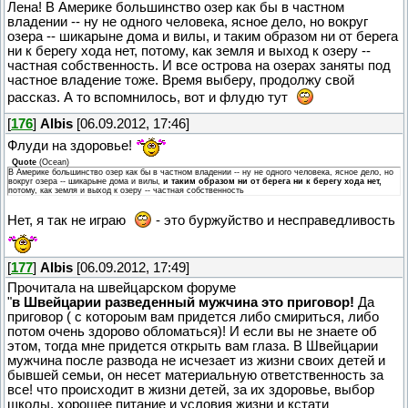
Лена! В Америке большинство озер как бы в частном
владении -- ну не одного человека, ясное дело, но вокруг
озера -- шикарыне дома и вилы, и таким образом ни от берега
ни к берегу хода нет, потому, как земля и выход к озеру --
частная собственность. И все острова на озерах заняты под
частное владение тоже. Время выберу, продолжу свой
рассказ. А то вспомнилось, вот и флудю тут
[
176
]
Albis
[06.09.2012, 17:46]
Флуди на здоровье!
Quote
(
Ocean
)
В Америке большинство озер как бы в частном владении -- ну не одного человека, ясное дело, но
вокруг озера -- шикарыне дома и вилы,
и таким образом ни от берега ни к берегу хода нет,
потому, как земля и выход к озеру -- частная собственность
Нет, я так не играю
- это буржуйство и несправедливость
[
177
]
Albis
[06.09.2012, 17:49]
Прочитала на швейцарском форуме
"
в Швейцарии разведенный мужчина это приговор!
Да
приговор ( с котороым вам придется либо смириться, либо
потом очень здорово обломаться)! И если вы не знаете об
этом, тогда мне придется открыть вам глаза. В Швейцарии
мужчина после развода не исчезает из жизни своих детей и
бывшей семьи, он несет материальную ответственность за
все! что происходит в жизни детей, за их здоровье, выбор
школы, хорошее питание и условия жизни и кстати