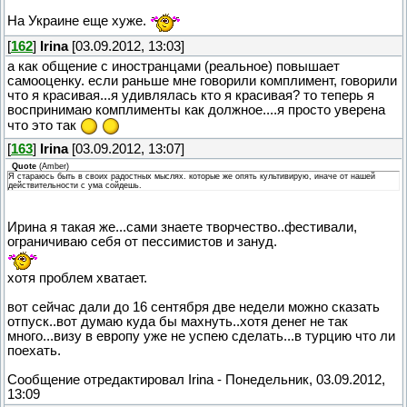
На Украине еще хуже.
[
162
]
Irina
[03.09.2012, 13:03]
а как общение с иностранцами (реальное) повышает
самооценку. если раньше мне говорили комплимент, говорили
что я красивая...я удивлялась кто я красивая? то теперь я
воспринимаю комплименты как должное....я просто уверена
что это так
[
163
]
Irina
[03.09.2012, 13:07]
Quote
(
Amber
)
Я стараюсь быть в своих радостных мыслях. которые же опять культивирую, иначе от нашей
действительности с ума сойдешь.
Ирина я такая же...сами знаете творчество..фестивали,
ограничиваю себя от пессимистов и зануд.
хотя проблем хватает.
вот сейчас дали до 16 сентября две недели можно сказать
отпуск..вот думаю куда бы махнуть..хотя денег не так
много...визу в европу уже не успею сделать...в турцию что ли
поехать.
Сообщение отредактировал
Irina
-
Понедельник, 03.09.2012,
13:09