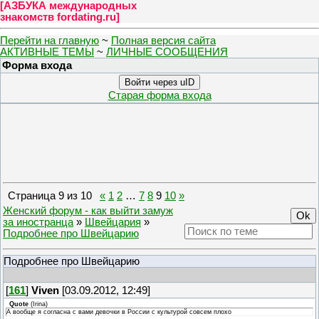
[
АЗБУКА международных
знакомств fordating.ru
]
Перейти на главную
~
Полная версия сайта
АКТИВНЫЕ ТЕМЫ
~
ЛИЧНЫЕ СООБЩЕНИЯ
Форма входа
Войти через uID
Старая форма входа
Страница
9
из
10
«
1
2
…
7
8
9
10
»
Женский форум - как выйти замуж
за иностранца
»
Швейцария
»
Подробнее про Швейцарию
Подробнее про Швейцарию
[
161
]
Viven
[03.09.2012, 12:49]
Quote
(
Irina
)
А вообще я согласна с вами девочки в России с культурой совсем плохо