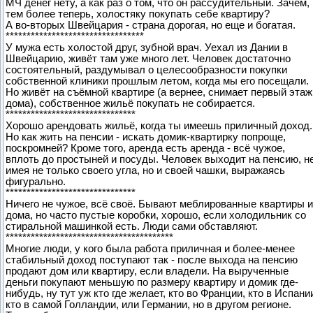
МЧ денег нету, а как раз о том, что он рассудительный. Зачем,
тем более теперь, холостяку покупать себе квартиру?
А во-вторых Швейцария - страна дорогая, но еще и богатая.
*********************************
У мужа есть холостой друг, зубной врач. Уехал из Дании в
Швейцарию, живёт там уже много лет. Человек достаточно
состоятельный, раздумывал о целесообразности покупки
собственной клиники прошлым летом, когда мы его посещали.
Но живёт на съёмной квартире (а вернее, снимает первый этаж
дома), собственное жильё покупать не собирается.
*******************************
Хорошо арендовать жильё, когда ты имеешь приличный доход.
Но как жить на пенсии - искать домик-квартирку попроще,
поскромней? Кроме того, аренда есть аренда - всё чужое,
вплоть до простыней и посуды. Человек выходит на пенсию, н
имея не только своего угла, но и своей чашки, выражаясь
фигурально.
*******************************
Ничего не чужое, всё своё. Бывают меблированные квартиры и
дома, но часто пустые коробки, хорошо, если холодильник со
стиральной машинкой есть. Люди сами обставляют.
****************************************
Многие люди, у кого была работа приличная и более-менее
стабильный доход поступают так - после выхода на пенсию
продают дом или квартиру, если владели. На вырученные
деньги покупают меньшую по размеру квартиру и домик где-
нибудь, ну тут уж кто где желает, кто во Франции, кто в Испани
кто в самой Голландии, или Германии, но в другом регионе.