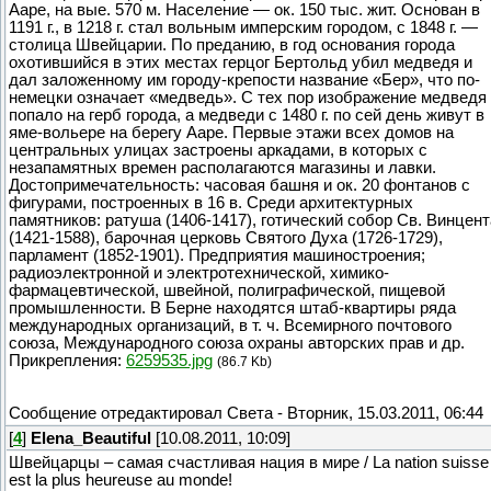
Ааре, на вые. 570 м. Население — ок. 150 тыс. жит. Основан в
1191 г., в 1218 г. стал вольным имперским городом, с 1848 г. —
столица Швейцарии. По преданию, в год основания города
охотившийся в этих местах герцог Бертольд убил медведя и
дал заложенному им городу-крепости название «Бер», что по-
немецки означает «медведь». С тех пор изображение медведя
попало на герб города, а медведи с 1480 г. по сей день живут в
яме-вольере на берегу Ааре. Первые этажи всех домов на
центральных улицах застроены аркадами, в которых с
незапамятных времен располагаются магазины и лавки.
Достопримечательность: часовая башня и ок. 20 фонтанов с
фигурами, построенных в 16 в. Среди архитектурных
памятников: ратуша (1406-1417), готический собор Св. Винцент
(1421-1588), барочная церковь Святого Духа (1726-1729),
парламент (1852-1901). Предприятия машиностроения;
радиоэлектронной и электротехнической, химико-
фармацевтической, швейной, полиграфической, пищевой
промышленности. В Берне находятся штаб-квартиры ряда
международных организаций, в т. ч. Всемирного почтового
союза, Международного союза охраны авторских прав и др.
Прикрепления:
6259535.jpg
(86.7 Kb)
Сообщение отредактировал
Света
-
Вторник, 15.03.2011, 06:44
[
4
]
Elena_Beautiful
[10.08.2011, 10:09]
Швейцарцы – самая счастливая нация в мире / La nation suisse
est la plus heureuse au monde!