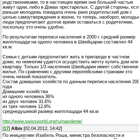
родственниками, то в настоящее время они большей частью
живут одни, либо в Домах престарелых. С другой стороны, есл
раньше молодежь покидала очень рано родительский дом с
целью самоутверждения в жизни, то теперь, наоборот, молоды
люди предпочитают долгое время оставаться с родителями,
поскольку это очень удобно.
По результатам переписи населения в 2000 г. средний размер
жилплощади на одного человека в Швейцарии составлял 44
кв.м.
Семьи с детьми предпочитают жить в пригороде в частном
доме, но немногим удается осуществить мечту купить дом или
квартиру. Только 1/3 населения Швейцарии имеет собственное
жилье. По сравнению с другими европейскими странами это
очень низкий показатель.
Состав домашних хозяйств по данным переписи населения 20
года
Домашние хозяйства
из одного человека 36%
из двух человек 31.6%
из трех человек 12.8%
среднедушевой размер жилплощади 44 кв.м
http://www.swissworld.org/ru/naselenie/
[
17
]
Albis
[02.04.2012, 14:42]
По инициативе Изабель Роша, министра безопасности и