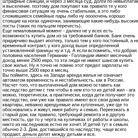
штрафные санкции, и через 3 месяца суд, долги по невыплата
и выселение. поэтому дом покупают как правило те у кого
финансовая ситуация ну очень стабильная, а это либо
сложившиеся семейные пары либо ну ооооочень хорошо
стоящие на ногах одиночки, занимающие какие-нибудь высоки
посты (таких по пальцем перечесть).
Еще немаловажный момент - далеко не у всех есть
возможность купить дом из-за требований банков. Банк очень
придирчиво выдает ипотеку, только тем у кого постоянный, а н
временный контракт, у кого доход выше определенной
установленной границы ну и т.д. А если вспомнить, что добрая
половина населения Германии - Голландии имеют месячный
доход менее 2500 евро, то эти люди не имеют шансов купить
свое жилье. Ну я точно не помню этот предел зарплаты но
точно выше 2500 евро в месяц.
Вы поймите, здесь на Западе аренда жилья не означает
автоматом временность и нестабильность, как в России.
Насчет того, что выплаченный дом можно оставить как
наследство детям с тем чтобы в нем кто-то из детей жил - ага
можно, теоретически, а практически, когда дети получают это
наследство, они уже как правило имеют все свои дома или
квартиры, неважно арендуемые или купленные, уже где то
обосновались и живут, имея работу и семью. Переезжать в
старый дом, как правило, требующий ремонта и в другую
местность, где то у черта на куличиках от работы и школы,
никто из наследников естно не хочет. И детей тут в семьях
обычно 2-3. Дом, доставшийся по наследству, чаще всего
продают, деньги делят между детьми и все.