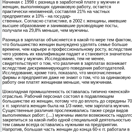
Начиная с 1998 г. разница в заработной плате у мужчин и
женщин, выполняющих одинаковую работу, остается
практически неизменной, составляя 21% на частных
предприятиях и 10% - на государ-
ственных. Согласно статистике, в 2002 г. женщины, имевшие
высшее образование и занимавшие руководящие посты,
получали на 29,8% меньше, чем мужчины.
Разница в зарплатах объясняется в какой-то мере тем фактом,
что большинство женщин вынуждено уделять семье больше
времени, чем карьере и профессиональному росту, вследстви
чего уровень их квалификации падает и становится значитель
ниже, чем у мужчин. Исследования, тем не менее,
свидетельствуют о том, что различия в зарплатах возникает
вследствие дискриминирующего поведения работодателей.
Исследование, кроме того, показало, что многочисленные
фирмы и предприятия даже не знают о том, что за одинаковую
работу они платят женщинам меньше, чем мужчинам.
Шоколадная промышленность оставалась типично «женской»
отраслью. Рабочий персонал состоял в подавляющем
большинстве из женщин, потому что до вплоть до середины 70
х гг. зарплата женщин была на 1/3 ниже, чем зарплата мужчин.
Существенные различия прослеживались также среди видов
выполняемых работ: (....) мужчины имели возможность надолг
закрепиться за какой-либо одной специальной деятельностью 
тем самым всегда оставались нужными на предприятии.
Напротив, большая часть женщин до конца 60-х гг. работали в