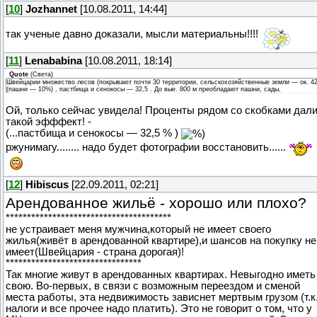
[
10
]
Jozhannet
[10.08.2011, 14:44]
так ученые давно доказали, мысли материальны!!!!
[
11
]
Lenababina
[10.08.2011, 18:14]
Quote
(
Света
)
Швейцарии множество лесов (покрывают почти 30 территории, сельскохозяйственные земли — ок. 42
(пашни — 10%) , пастбища и сенокосы — 32,5 . До вые. 800 м преобладают пашни, сады,
Ой, только сейчас увидела! Проценты рядом со скобками дал
такой эфффект! -
(...пастбища и сенокосы — 32,5 % )
ржунимагу........ надо будет фотографии восстановить......
[
12
]
Hibiscus
[22.09.2011, 02:21]
Арендованное жильё - хорошо или плохо?
***************************************
не устраивает меня мужчина,который не имеет своего
жилья(живёт в арендованной квартире),и шансов на покупку не
имеет(Швейцария - страна дорогая)!
********************************
Так многие живут в арендованных квартирах. Невыгодно иметь
свою. Во-первых, в связи с возможным переездом и сменой
места работы, эта недвижимость зависнет мертвым грузом (т.к
налоги и все прочее надо платить). Это не говорит о том, что у