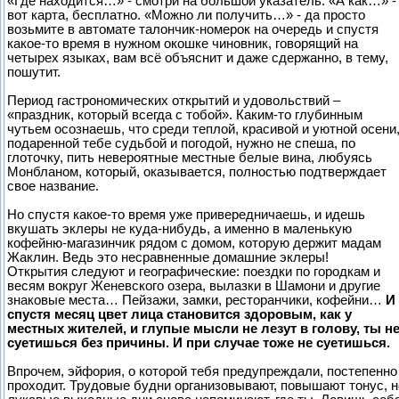
«Где находится…» - смотри на большой указатель. «А как…» -
вот карта, бесплатно. «Можно ли получить…» - да просто
возьмите в автомате талончик-номерок на очередь и спустя
какое-то время в нужном окошке чиновник, говорящий на
четырех языках, вам всё объяснит и даже сдержанно, в тему,
пошутит.
Период гастрономических открытий и удовольствий –
«праздник, который всегда с тобой». Каким-то глубинным
чутьем осознаешь, что среди теплой, красивой и уютной осени
подаренной тебе судьбой и погодой, нужно не спеша, по
глоточку, пить невероятные местные белые вина, любуясь
Монбланом, который, оказывается, полностью подтверждает
свое название.
Но спустя какое-то время уже привередничаешь, и идешь
вкушать эклеры не куда-нибудь, а именно в маленькую
кофейню-магазинчик рядом с домом, которую держит мадам
Жаклин. Ведь это несравненные домашние эклеры!
Открытия следуют и географические: поездки по городкам и
весям вокруг Женевского озера, вылазки в Шамони и другие
знаковые места… Пейзажи, замки, ресторанчики, кофейни…
И
спустя месяц цвет лица становится здоровым, как у
местных жителей, и глупые мысли не лезут в голову, ты н
суетишься без причины. И при случае тоже не суетишься.
Впрочем, эйфория, о которой тебя предупреждали, постепенно
проходит. Трудовые будни организовывают, повышают тонус, н