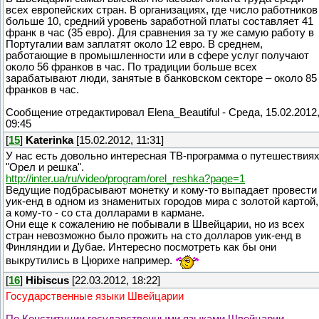
всех европейских стран. В организациях, где число работников
больше 10, средний уровень заработной платы составляет 41
франк в час (35 евро). Для сравнения за ту же самую работу в
Португалии вам заплатят около 12 евро. В среднем,
работающие в промышленности или в сфере услуг получают
около 56 франков в час. По традиции больше всех
зарабатывают люди, занятые в банковском секторе – около 85
франков в час.
Сообщение отредактировал
Elena_Beautiful
-
Среда, 15.02.2012
09:45
[
15
]
Katerinka
[15.02.2012, 11:31]
У нас есть довольно интересная ТВ-программа о путешествия
"Орел и решка".
http://inter.ua/ru/video/program/orel_reshka?page=1
Ведущие подбрасывают монетку и кому-то выпадает провести
уик-енд в одном из знаменитых городов мира с золотой картой,
а кому-то - со ста долларами в кармане.
Они еще к сожалению не побывали в Швейцарии, но из всех
стран невозможно было прожить на сто долларов уик-енд в
Финляндии и Дубае. Интересно посмотреть как бы они
выкрутились в Цюрихе например.
[
16
]
Hibiscus
[22.03.2012, 18:22]
Государственные языки Швейцарии
По Конституции государственными языками Швейцарии