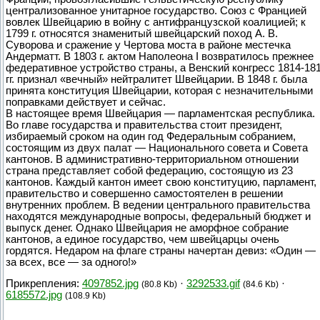
централизованное унитарное государство. Союз с Францией
вовлек Швейцарию в войну с антифранцузской коалицией; к
1799 г. относятся знаменитый швейцарский поход А. В.
Суворова и сражение у Чертова моста в районе местечка
Андерматт. В 1803 г. актом Наполеона I возвратилось прежнее
федеративное устройство страны, а Венский конгресс 1814-18
гг. признал «вечный» нейтралитет Швейцарии. В 1848 г. была
принята конституция Швейцарии, которая с незначительными
поправками действует и сейчас.
В настоящее время Швейцария — парламентская республика.
Во главе государства и правительства стоит президент,
избираемый сроком на один год Федеральным собранием,
состоящим из двух палат — Национального совета и Совета
кантонов. В административно-территориальном отношении
страна представляет собой федерацию, состоящую из 23
кантонов. Каждый кантон имеет свою конституцию, парламент,
правительство и совершенно самостоятелен в решении
внутренних проблем. В ведении центрального правительства
находятся международные вопросы, федеральный бюджет и
выпуск денег. Однако Швейцария не аморфное собрание
кантонов, а единое государство, чем швейцарцы очень
гордятся. Недаром на флаге страны начертан девиз: «Один —
за всех, все — за одного!»
Прикрепления:
4097852.jpg
·
3292533.gif
·
(80.8 Kb)
(84.6 Kb)
6185572.jpg
(108.9 Kb)