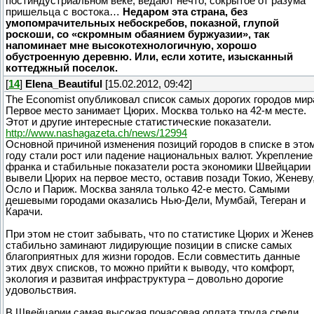
постиндустриальном веке, ведают нечто, сокрытое от разума
пришельца с востока…
Недаром эта страна, без
умопомрачительных небоскребов, показной, глупой
роскоши, со «скромным обаянием буржуазии», так
напоминает мне высокотехнологичную, хорошо
обустроенную деревню. Или, если хотите, изысканный
коттеджный поселок.
[
14
]
Elena_Beautiful
[15.02.2012, 09:42]
The Economist опубликовал список самых дорогих городов мир
Первое место занимает Цюрих. Москва только на 42-м месте.
Этот и другие интересные статистические показатели.
http://www.nashagazeta.ch/news/12994
Основной причиной изменения позиций городов в списке в это
году стали рост или падение национальных валют. Укрепление
франка и стабильные показатели роста экономики Швейцарии
вывели Цюрих на первое место, оставив позади Токио, Женеву
Осло и Париж. Москва заняла только 42-е место. Самыми
дешевыми городами оказались Нью-Дели, Мумбай, Тегеран и
Карачи.
При этом не стоит забывать, что по статистике Цюрих и Женев
стабильно заминают лидирующие позиции в списке самых
благоприятных для жизни городов. Если совместить данные
этих двух списков, то можно прийти к выводу, что комфорт,
экология и развитая инфраструктура – довольно дорогие
удовольствия.
В Швейцарии самая высокая почасовая оплата труда среди