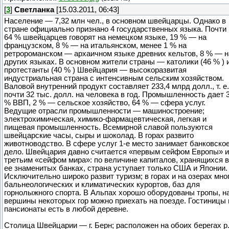
[
3
]
Светланка
[15.03.2011, 06:43]
Население — 7,32 млн чел., в основном швейцарцы. Однако в
стране официально признано 4 государственных языка. Почти
64 % швейцарцев говорят на немецком языке, 19 % — на
французском, 8 % — на итальянском, менее 1 % на
ретророманском — архаичном языке древних кельтов, 8 % — н
других языках. В основном жители страны — католики (46 % ) 
протестанты (40 % ) Швейцария — высокоразвитая
индустриальная страна с интенсивным сельским хозяйством.
Валовой внутренний продукт составляет 233,4 млрд долл., т. е.
почти 32 тыс. долл. на человека в год. Промышленность дает 
% ВВП, 2 % — сельское хозяйство, 64 % — сфера услуг.
Ведущие отрасли промышленности — машиностроение;
электрохимическая, химико-фармацевтическая, легкая и
пищевая промышленность. Всемирной славой пользуются
швейцарские часы, сыры и шоколад. В горах развито
животноводство. В сфере услуг 1-е место занимает банковско
дело. Швейцария давно считается «первым сейфом Европы» и
третьим «сейфом мира»: по величине капиталов, хранящихся в
ее знаменитых банках, страна уступает только США и Японии.
Исключительно широко развит туризм; в горах и на озерах мно
бальнеологических и климатических курортов, баз для
горнолыжного спорта. В Альпах хорошо оборудованы тропы, н
вершины некоторых гор можно приехать на поезде. Гостиницы 
пансионаты есть в любой деревне.
Столица Швейцарии — г. Берн; расположен на обоих берегах р