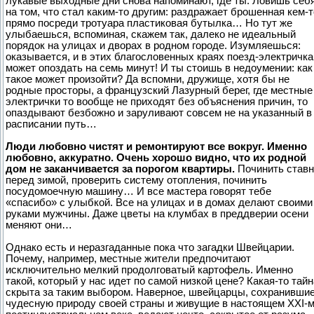
лукавые выходные дни снова напоминают, где ты. Ловишь себ
на том, что стал каким-то другим: раздражает брошенная кем-т
прямо посреди тротуара пластиковая бутылка… Но тут же
улыбаешься, вспоминая, скажем так, далеко не идеальный
порядок на улицах и дворах в родном городе. Изумляешься:
оказывается, и в этих благословенных краях поезд-электричка
может опоздать на семь минут! И ты стоишь в недоумении: как
такое может произойти? Да вспомни, дружище, хотя бы не
родные просторы, а французский Лазурный берег, где местные
электрички то вообще не приходят без объяснения причин, то
опаздывают безбожно и заруливают совсем не на указанный в
расписании путь…
Люди любовно чистят и ремонтируют все вокруг. Именно
любовно, аккуратно. Очень хорошо видно, что их родной
дом не заканчивается за порогом квартиры.
Починить став
перед зимой, проверить систему отопления, починить
посудомоечную машину… И все мастера говорят тебе
«спасибо» с улыбкой. Все на улицах и в домах делают своими
руками мужчины. Даже цветы на клумбах в преддверии осени
меняют они…
Однако есть и неразгаданные пока что загадки Швейцарии.
Почему, например, местные жители предпочитают
исключительно мелкий продолговатый картофель. Именно
такой, который у нас идет по самой низкой цене? Какая-то тайн
скрыта за таким выбором. Наверное, швейцарцы, сохранивши
чудесную природу своей страны и живущие в настоящем ХХІ-м