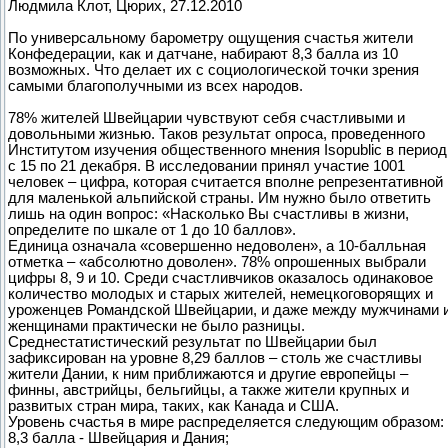
Людмила Клот, Цюрих, 27.12.2010
По универсальному барометру ощущения счастья жители
Конфедерации, как и датчане, набирают 8,3 балла из 10
возможных. Что делает их с социологической точки зрения
самыми благополучными из всех народов.
78% жителей Швейцарии чувствуют себя счастливыми и
довольными жизнью. Таков результат опроса, проведенного
Институтом изучения общественного мнения Isopublic в период
с 15 по 21 декабря. В исследовании принял участие 1001
человек – цифра, которая считается вполне репрезентативной
для маленькой альпийской страны. Им нужно было ответить
лишь на один вопрос: «Насколько Вы счастливы в жизни,
определите по шкале от 1 до 10 баллов».
Единица означала «совершенно недоволен», а 10-балльная
отметка – «абсолютно доволен». 78% опрошенных выбрали
цифры 8, 9 и 10. Среди счастливчиков оказалось одинаковое
количество молодых и старых жителей, немецкоговорящих и
уроженцев Романдской Швейцарии, и даже между мужчинами 
женщинами практически не было разницы.
Среднестатистический результат по Швейцарии был
зафиксирован на уровне 8,29 баллов – столь же счастливы
жители Дании, к ним приближаются и другие европейцы –
финны, австрийцы, бельгийцы, а также жители крупных и
развитых стран мира, таких, как Канада и США.
Уровень счастья в мире распределяется следующим образом:
8,3 балла - Швейцария и Дания;