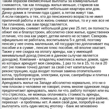
Таким образом ежемесячные выплаты за коммунальные
снижаются, так как площадь жилья меньше, стариков как
правило вполне устраивает небольшая квартира или дом.
Дачку-домик в течении года сдают, а летом живут там.
А если говорить о тех, кто до пенсионного возраста не имел
приличной работы и всю жизнь снимал жилье, то и у них все н
так плачевно, как вам представляется.
Моя свекровь снимает небольшой дом уже 25 лет, он полност
обжит ею и благоустроен, абсолютно свое жилье, единственно
отличие, что она как умрет, детям ничего не оставит. Свекровь
официально не работала, воспитывала 5-х детей, поэтому
пенсия у нее очень маленькая, ей государство доплачивает е
пособие и в сумме , пенсия плюс пособие, ей вполне хватает.
Также у нее скидка на оплату аренды, как у имеющей
минимальный доход (пенсия в данном сьлучае является
доходом). Компания - владелец комплекса жилых домов, один
из которых арендует моя свекровь, 1 раз то ли в 15, то ли в 20
лет (не помню точно) делает за свой счет капитальную
реконструкцию, куда входит полная замена отопительного
котла, трубопроводов, электрики, кухни, санприборы и плитка 
ванной комнате и туалете.
Арендовать жилье на Западе абсолютно нормально, это ни о
чем плохом о человеке не говорит, очень многие одинокие люд
предпочитают арендовать, мало ли что, работу потерял или е
что стряслось, не можешь оплачивать стоимость аренды,
подыскал подешевле, поменьше, в другом городке или районе,
переехал - и проблемы нет. А имея свой дом, попробуй-ка не
выплатить хоть один месяц ипотеку - банк же мгновенно