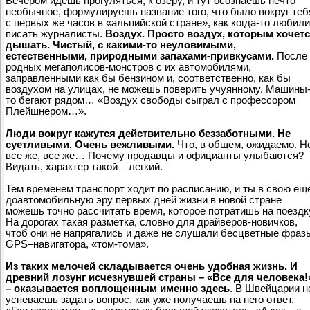
Вечером идешь прогуляться, к озеру, и тут осознаешь нечто
необычное, формулируешь название того, что было вокруг теб
с первых же часов в «альпийской стране», как когда-то любили
писать журналисты.
Воздух. Просто воздух, которым хочет
дышать. Чистый, с какими-то неуловимыми,
естественными, природными запахами-привкусами.
После
родных мегаполисов-монстров с их автомобилями,
заправленными как бы бензином и, соответственно, как бы
воздухом на улицах, не можешь поверить учуянному. Машины
то бегают рядом… «Воздух свободы сыграл с профессором
Плейшнером…».
Люди вокруг кажутся действительно беззаботными. Не
суетливыми. Очень вежливыми.
Что, в общем, ожидаемо. Н
все же, все же… Почему продавцы и официанты улыбаются?
Видать, характер такой – легкий.
Тем временем транспорт ходит по расписанию, и ты в свою ещ
доавтомобильную эру первых дней жизни в новой стране
можешь точно рассчитать время, которое потратишь на поездк
На дорогах такая разметка, словно для драйверов-новичков,
чтоб они не напрягались и даже не слушали бесцветные фраз
GPS–навигатора, «том-тома».
Из таких мелочей складывается очень удобная жизнь. И
древний лозунг исчезнувшей страны – «Все для человека!
– оказывается воплощенным именно здесь
. В Швейцарии н
успеваешь задать вопрос, как уже получаешь на него ответ.