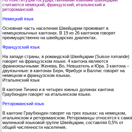
считаются немецкий, французский, итальянский и
ретороманский.
Немецкий язык
Основная часть населения Швейцарии проживает в
немецкоязычных кантонах. В 19 из 26 кантонов говорят
преимущественно на швейцарских диалектах.
Французский язык
На западе страны, в романдской Швейцарии (Suisse romande)
говорят на французском языке. 4 кантона являются
франкоязычными: Женева, Во, Невшатель и Юра. 3 кантона –
двуязычные: в кантонах Берн, Фрибург и Валлис говорят на
немецком и французском языках.
Итальянский язык
В кантоне Тичино и в четырех южных долинах кантона
Граубюнден говорят на итальянском языке.
Ретороманский язык
В кантоне Граубюнден говорят на трех языках: на немецком,
итальянском и ретороманском. Ретороманцы относятся к само
маленькой языковой группе Швейцарии, составляя 0,5% от
общей численности населения.