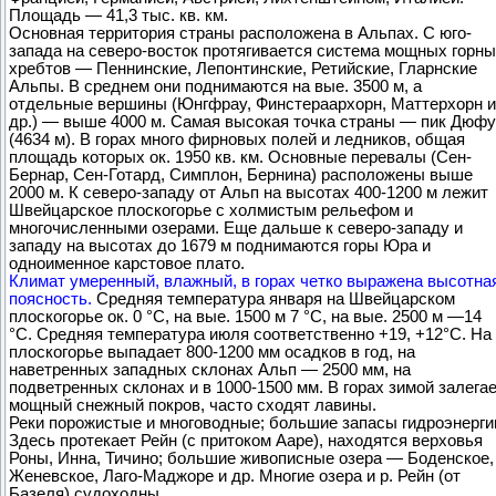
Площадь — 41,3 тыс. кв. км.
Основная территория страны расположена в Альпах. С юго-
запада на северо-восток протягивается система мощных горн
хребтов — Пеннинские, Лепонтинские, Ретийские, Гларнские
Альпы. В среднем они поднимаются на вые. 3500 м, а
отдельные вершины (Юнгфрау, Финстераархорн, Маттерхорн и
др.) — выше 4000 м. Самая высокая точка страны — пик Дюф
(4634 м). В горах много фирновых полей и ледников, общая
площадь которых ок. 1950 кв. км. Основные перевалы (Сен-
Бернар, Сен-Готард, Симплон, Бернина) расположены выше
2000 м. К северо-западу от Альп на высотах 400-1200 м лежит
Швейцарское плоскогорье с холмистым рельефом и
многочисленными озерами. Еще дальше к северо-западу и
западу на высотах до 1679 м поднимаются горы Юра и
одноименное карстовое плато.
Климат умеренный, влажный, в горах четко выражена высотна
поясность.
Средняя температура января на Швейцарском
плоскогорье ок. 0 °С, на вые. 1500 м 7 °С, на вые. 2500 м —14
°С. Средняя температура июля соответственно +19, +12°С. На
плоскогорье выпадает 800-1200 мм осадков в год, на
наветренных западных склонах Альп — 2500 мм, на
подветренных склонах и в 1000-1500 мм. В горах зимой залега
мощный снежный покров, часто сходят лавины.
Реки порожистые и многоводные; большие запасы гидроэнерги
Здесь протекает Рейн (с притоком Ааре), находятся верховья
Роны, Инна, Тичино; большие живописные озера — Боденское,
Женевское, Лаго-Маджоре и др. Многие озера и р. Рейн (от
Базеля) судоходны.