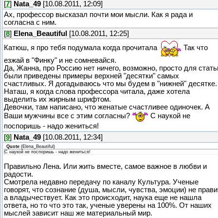
[
7
]
Nata_49
[10.08.2011, 12:09]
Ах, профессор высказал почти мои мысли. Как я рада и
согласна с ним.
[
8
]
Elena_Beautiful
[10.08.2011, 12:25]
Катюш, я про тебя подумала когда прочитала
Так что
езжай в "Финку" и не сомневайся.
Да, Жанна, про Россию нет ничего, возможно, просто для стать
были приведены примеры верхней "десятки" самых
счастливых. Я догадываюсь что мы будем в "нижней" десятке.
Наташ, я когда слова профессора читала, даже хотела
выделить их жирным шрифтом.
Девочки, там написано, что женатые счастливее одиночек. А
Ваши мужчины все с этим согласны?
С наукой не
поспоришь - надо жениться!
[
9
]
Nata_49
[10.08.2011, 12:34]
Quote
(
Elena_Beautiful
)
С наукой не поспоришь - надо жениться!
Правильно Лена. Или жить вместе, самое важное в любви и
радости.
Смотрела недавно передачу по каналу Культура. Ученые
говорят, что сознание (душа, мысли, чувства, эмоции) не прави
а владычествует. Как это происходит, наука еще не нашла
ответа, но то что это так, ученые уверены на 100%. От наших
мыслей зависит наш же материальный мир.