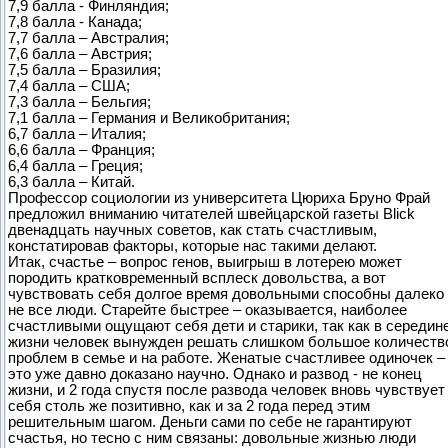
7,9 балла - Финляндия;
7,8 балла - Канада;
7,7 балла – Австралия;
7,6 балла – Австрия;
7,5 балла – Бразилия;
7,4 балла – США;
7,3 балла – Бельгия;
7,1 балла – Германия и Великобритания;
6,7 балла – Италия;
6,6 балла – Франция;
6,4 балла – Греция;
6,3 балла – Китай.
Профессор социологии из университета Цюриха Бруно Фрай
предложил вниманию читателей швейцарской газеты Blick
двенадцать научных советов, как стать счастливым,
констатировав факторы, которые нас такими делают.
Итак, счастье – вопрос генов, выигрыш в лотерею может
породить кратковременный всплеск довольства, а вот
чувствовать себя долгое время довольными способны далеко
не все люди. Старейте быстрее – оказывается, наиболее
счастливыми ощущают себя дети и старики, так как в середин
жизни человек вынужден решать слишком большое количеств
проблем в семье и на работе. Женатые счастливее одиночек –
это уже давно доказано научно. Однако и развод - не конец
жизни, и 2 года спустя после развода человек вновь чувствует
себя столь же позитивно, как и за 2 года перед этим
решительным шагом. Деньги сами по себе не гарантируют
счастья, но тесно с ним связаны: довольные жизнью люди