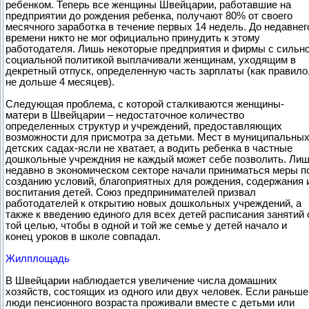
ребенком. Теперь все женщины Швейцарии, работавшие на
предприятии до рождения ребенка, получают 80% от своего
месячного заработка в течение первых 14 недель. До недавнег
времени никто не мог официально принудить к этому
работодателя. Лишь некоторые предприятия и фирмы с сильн
социальной политикой выплачивали женщинам, уходящим в
декретный отпуск, определенную часть зарплаты (как правило
не дольше 4 месяцев).
Следующая проблема, с которой сталкиваются женщины-
матери в Швейцарии – недостаточное количество
определенных структур и учреждений, предоставляющих
возможности для присмотра за детьми. Мест в муниципальны
детских садах-ясли не хватает, а водить ребенка в частные
дошкольные учреждния не каждый может себе позволить. Ли
недавно в экономическом секторе начали приниматься меры п
созданию условий, благоприятных для рождения, содержания 
воспитания детей. Союз предпринимателей призвал
работодателей к открытию новых дошкольных учреждений, а
также к введению единого для всех детей расписания занятий 
той целью, чтобы в одной и той же семье у детей начало и
конец уроков в школе совпадал.
Жилплощадь
В Швейцарии наблюдается увеличение числа домашних
хозяйств, состоящих из одного или двух человек. Если раньше
люди пенсионного возраста проживали вместе с детьми или