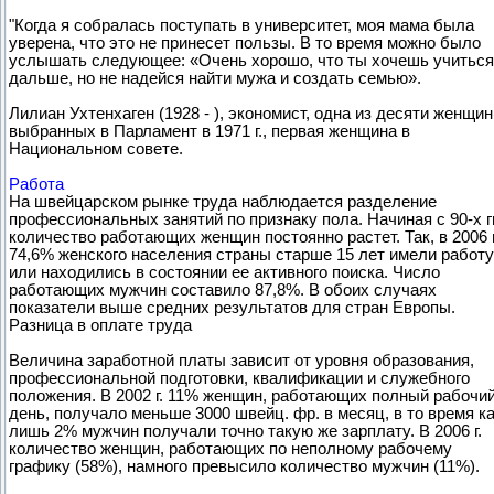
"Когда я собралась поступать в университет, моя мама была
уверена, что это не принесет пользы. В то время можно было
услышать следующее: «Очень хорошо, что ты хочешь учиться
дальше, но не надейся найти мужа и создать семью».
Лилиан Ухтенхаген (1928 - ), экономист, одна из десяти женщин
выбранных в Парламент в 1971 г., первая женщина в
Национальном совете.
Работа
На швейцарском рынке труда наблюдается разделение
профессиональных занятий по признаку пола. Начиная с 90-х гг
количество работающих женщин постоянно растет. Так, в 2006 г
74,6% женского населения страны старше 15 лет имели работу
или находились в состоянии ее активного поиска. Число
работающих мужчин составило 87,8%. В обоих случаях
показатели выше средних результатов для стран Европы.
Разница в оплате труда
Величина заработной платы зависит от уровня образования,
профессиональной подготовки, квалификации и служебного
положения. В 2002 г. 11% женщин, работающих полный рабочи
день, получало меньше 3000 швейц. фр. в месяц, в то время к
лишь 2% мужчин получали точно такую же зарплату. В 2006 г.
количество женщин, работающих по неполному рабочему
графику (58%), намного превысило количество мужчин (11%).