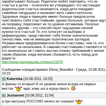
зарабатывают больше. Родители любят повторять, что их
счастье в детях – психологи же утверждают, что настоящее
родительское счастье начинается, когда дети покидают
семейное гнездышко и начинают жить самостоятельно.
Здоровые люди в принципе имеют больше предпосылок
чувствовать себя счастливыми, однако больные, которые иду
на поправку, перегоняют их по уровню оптимизма. Полезно
помогать другим – это способствует ощущению личной
нужности и счастья! Те, кто голосует на выборах и
референдумах, представляют себя более значительными
личностями, чем не имеющие политических взглядов.
Независимые предприниматели более счастливы, чем те, кто
работает на начальника. А самыми счастливыми становятся те
кто изначально не ставять высоко планку требований к жизни:
таким образом, когда желания сбываются, есть повод для
радости.
http://www.nashagazeta.ch/news/11070
Сообщение отредактировал
Elena_Beautiful
-
Среда, 10.08.2011,
10:10
[
5
]
Katerinka
[10.08.2011, 10:25]
А финны-то вторые! И по уровню жизни всегда на первых
местах
мдя, кому шо а курци просо
[
6
]
Jozhannet
[10.08.2011, 11:54]
а про матушку РОССИЮ ничего не сказано!