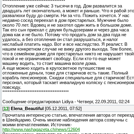
***********************************
Отопление уже сейчас 3 тысячи в год. Дом развалится за
двадцать лет окончательно, а может и раньше. Что я рабой эт
развалюхи буду до смерти. Ни за что. Пожить хочется. У нас
недавно сосед переехал в дом престарелых. Мужчине было
около 70 лет. Вдовец и не захотел один жить в большом доме.
Так его сын приехал с двумя бульдозерами и через два часа
дома как и не было. Потому что продать дом за два года не
удалось, а без отопления он стал разрушаться, и налог
неслабый платить надо. Вот и все наследство. Я реалист. В
нашем конкретном случае не вижу другого выхода. Тем более,
что в семейном доме для престарелых никто не нарушает твой
покой и не ограничивает свободу. Если кто-то еще может
машину водить, то стоит машина возле дома.
А еще можно ходить в кругосветное путешествие на
отложенные деньги, тоже для старичков есть такие. Полный
корабль пенсионеров. Скидки специальные для старичков! Ес
персонал, который таскает инвалидную коляску с пенсионеро
повсюду.
*************************************
Сообщение отредактировал
Lidiya
-
Четверг, 22.09.2011, 02:24
[
13
]
Elena_Beautiful
[05.12.2011, 07:52]
Прочитала интеренсую статью, впечатления автора от переез
в Швейцарию. Очень многие наблюдения автора созвучны с
моими впечатлениями. Источник
-
http://www.nashagazeta.ch/news/12604