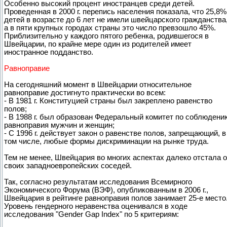
Особенно высокий процент иностранцев среди детей.
Проведенная в 2000 г. перепись населения показала, что 25,8%
детей в возрасте до 6 лет не имели швейцарского гражданства
а в пяти крупных городах страны это число превзошло 45%.
Приблизительно у каждого пятого ребенка, родившегося в
Швейцарии, по крайне мере один из родителей имеет
иностранное подданство.
Равноправие
На сегодняшний момент в Швейцарии относительное
равноправие достигнуто практически во всем:
- В 1981 г. Конституцией страны был закреплено равенство
полов;
- В 1988 г. был образован Федеральный комитет по соблюдени
равноправия мужчин и женщин;
- С 1996 г. действует закон о равенстве полов, запрещающий, в
том числе, любые формы дискриминации на рынке труда.
Тем не менее, Швейцария во многих аспектах далеко отстала о
своих западноевропейских соседей.
Так, согласно результатам исследования Всемирного
Экономического Форума (ВЭФ), опубликованным в 2006 г.,
Швейцария в рейтинге равноправия полов занимает 25-е место
Уровень гендерного неравенства оценивался в ходе
исследования "Gender Gap Index" по 5 критериям: