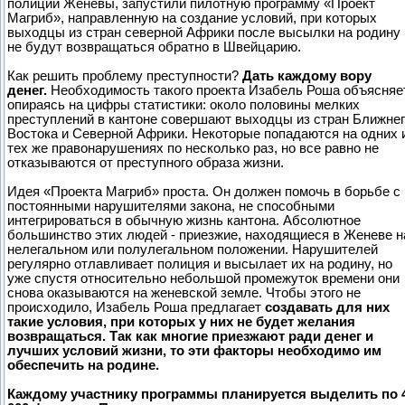
полиции Женевы, запустили пилотную программу «Проект
Магриб», направленную на создание условий, при которых
выходцы из стран северной Африки после высылки на родину
не будут возвращаться обратно в Швейцарию.
Как решить проблему преступности?
Дать каждому вору
денег.
Необходимость такого проекта Изабель Роша объясняет
опираясь на цифры статистики: около половины мелких
преступлений в кантоне совершают выходцы из стран Ближне
Востока и Северной Африки. Некоторые попадаются на одних 
тех же правонарушениях по несколько раз, но все равно не
отказываются от преступного образа жизни.
Идея «Проекта Магриб» проста. Он должен помочь в борьбе с
постоянными нарушителями закона, не способными
интегрироваться в обычную жизнь кантона. Абсолютное
большинство этих людей - приезжие, находящиеся в Женеве н
нелегальном или полулегальном положении. Нарушителей
регулярно отлавливает полиция и высылает их на родину, но
уже спустя относительно небольшой промежуток времени они
снова оказываются на женевской земле. Чтобы этого не
происходило, Изабель Роша предлагает
создавать для них
такие условия, при которых у них не будет желания
возвращаться. Так как многие приезжают ради денег и
лучших условий жизни, то эти факторы необходимо им
обеспечить на родине.
Каждому участнику программы планируется выделить по 