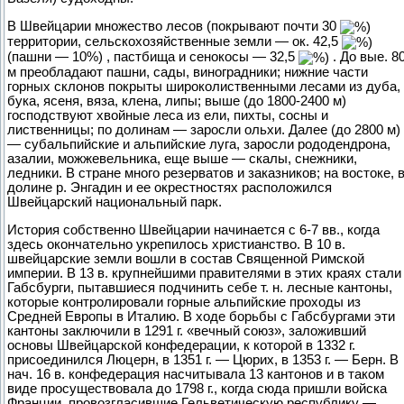
В Швейцарии множество лесов (покрывают почти 30
территории, сельскохозяйственные земли — ок. 42,5
(пашни — 10%) , пастбища и сенокосы — 32,5
. До вые. 8
м преобладают пашни, сады, виноградники; нижние части
горных склонов покрыты широколиственными лесами из дуба,
бука, ясеня, вяза, клена, липы; выше (до 1800-2400 м)
господствуют хвойные леса из ели, пихты, сосны и
лиственницы; по долинам — заросли ольхи. Далее (до 2800 м)
— субальпийские и альпийские луга, заросли рододендрона,
азалии, можжевельника, еще выше — скалы, снежники,
ледники. В стране много резерватов и заказников; на востоке, 
долине р. Энгадин и ее окрестностях расположился
Швейцарский национальный парк.
История собственно Швейцарии начинается с 6-7 вв., когда
здесь окончательно укрепилось христианство. В 10 в.
швейцарские земли вошли в состав Священной Римской
империи. В 13 в. крупнейшими правителями в этих краях стали
Габсбурги, пытавшиеся подчинить себе т. н. лесные кантоны,
которые контролировали горные альпийские проходы из
Средней Европы в Италию. В ходе борьбы с Габсбургами эти
кантоны заключили в 1291 г. «вечный союз», заложивший
основы Швейцарской конфедерации, к которой в 1332 г.
присоединился Люцерн, в 1351 г. — Цюрих, в 1353 г. — Берн. В
нач. 16 в. конфедерация насчитывала 13 кантонов и в таком
виде просуществовала до 1798 г., когда сюда пришли войска
Франции, провозгласившие Гельветическую республику —