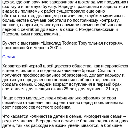
цехах, где они вручную заворачивали шоколадную продукцию 
фольгу и в плотную бумагу. Наряду с разницами в зарплате и 
видах выполняемых работ существовало еще одно
обстоятельство, делающее различия еще глубже: мужчины в
большинстве случаев работали по постоянному контракту,
женщин, напротив, зачастую нанимали временно (обычно на
период с сентября до весны в связи с Рождественскими и
Пасхальными праздниками) ...
Буклет с выставки «Шоколад Тоблер: Треугольная история»,
проходившей в Берне в 2001 г.
Семья
Характерной чертой швейцарского общества, как и европейско
в целом, является позднее заключение браков. Сначала
получают профессиональное образование, делают карьеру и,
достигнув определенного положения в обществе, решают
создать семью. Средний возраст вступления в первый брак
составляет для женщин около 29 лет, для мужчин – 31 год.
Чаще всего молодые люди официально оформляют свои
семейные отношения непосредственно перед появлением на
свет первого совместного ребёнка.
Что касается количества детей в семье, многодетные семьи –
редкое явление. В среднем в семье не больше одного или дву
детей, так как расходы на жизнь увеличиваются, а большие