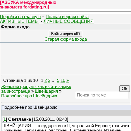
[
АЗБУКА международных
знакомств fordating.ru
]
Перейти на главную
~
Полная версия сайта
АКТИВНЫЕ ТЕМЫ
~
ЛИЧНЫЕ СООБЩЕНИЯ
Форма входа
Войти через uID
Старая форма входа
Страница
1
из
10
1
2
3
…
9
10
»
Женский форум - как выйти замуж
за иностранца
»
Швейцария
»
Подробнее про Швейцарию
Подробнее про Швейцарию
[
1
]
Светланка
[15.03.2011, 06:40]
ШВЕЙЦАРИЯ — государство в Центральной Европе; граничит 
Францией, Германией, Австрией, Лихтенштейном, Италией.