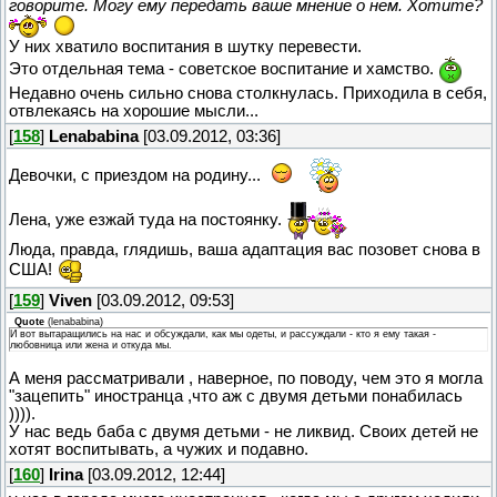
говорите. Могу ему передать ваше мнение о нем. Хотите?
У них хватило воспитания в шутку перевести.
Это отдельная тема - советское воспитание и хамство.
Недавно очень сильно снова столкнулась. Приходила в себя,
отвлекаясь на хорошие мысли...
[
158
]
Lenababina
[03.09.2012, 03:36]
Девочки, с приездом на родину...
Лена, уже езжай туда на постоянку.
Люда, правда, глядишь, ваша адаптация вас позовет снова в
США!
[
159
]
Viven
[03.09.2012, 09:53]
Quote
(
lenababina
)
И вот вытаращились на нас и обсуждали, как мы одеты, и рассуждали - кто я ему такая -
любовница или жена и откуда мы.
А меня рассматривали , наверное, по поводу, чем это я могла
"зацепить" иностранца ,что аж с двумя детьми понабилась
)))).
У нас ведь баба с двумя детьми - не ликвид. Своих детей не
хотят воспитывать, а чужих и подавно.
[
160
]
Irina
[03.09.2012, 12:44]