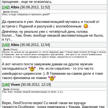
прощения , еще не освоилась.
[
142
]
Albis
[30.08.2012, 11:52]
Quote
(
Amber
)
Лена, а когда собираешься приезжать домой?
Да приехала я уже. Акклиматизацией мучаюсь и тоской от
встречи с Родиной и разлукой с возлюбленным
.
Девчёнки, ну реально уже с четвёртый день голова
болит....Там, блин, вообще никакой акклиматизации не было,
а тут...
[
143
]
Albis
[30.08.2012, 11:54]
Quote
(
Viven
)
Ленчик, ну нельзя же так дразнить-то, почти замужних дам ! Слюни прям потекли ))) Когда я летала
в Германию, мне не сильно много попадались красавчиков...или просто не сильно внимательно
смотрела, я тогда просто обалдела от красот вокруг, аккуратности и ухоженности.
А вот нечего почти замужним дамам на других мужчин
заглядываться
. Не, если серьёзно - то это чисто
швейцарско-цюрихское :). В Германии на самом деле я тоже
такого феномена не помню
[
144
]
Viven
[30.08.2012, 12:19]
Quote
(
Zürisee
)
Там, блин, вообще никакой акклиматизации не было, а тут...
Верю, Лен!Охотно верю! Со мной такая же ерунда
творится.Особенно , когда приезжала с Крыма. Давление три