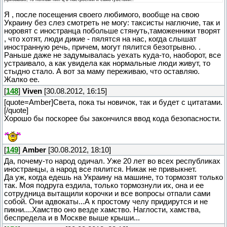
Я , после посещения своего любимого, вообще на свою
Украину без слез смотреть не могу: таксисты наглючие, так и
норовят с иностранца побольше стянуть,таможенники творят
, что хотят, люди дикие - пялятся на нас, когда слышат
иностранную речь, причем, могут пялится безотрывно. .
Раньше даже не задумывалась уехать куда-то, наоборот, все
устраивало, а как увидела как нормальные люди живут, то
стыдно стало. А вот за маму переживаю, что оставляю.
Жалко ее.
[
148
]
Viven
[30.08.2012, 16:15]
[quote=Amber]Света, пока ты новичок, так и будет с цитатами.
[/quote]
Хорошо бы поскорее бы закончился ввод кода безопасности.
[
149
]
Amber
[30.08.2012, 18:10]
Да, почему-то народ одичал. Уже 20 лет во всех республиках
иностранцы, а народ все пялится. Никак не привыкнет.
Да уж, когда едешь на Украину на машине, то тормозят только
так. Моя подруга ездила, только тормознули их, она и ее
сотрудница вытащили корочки и все вопросы отпали сами
собой. Они адвокаты...А к простому челу придирутся и не
пикни....Хамство оно везде хамство. Наглости, хамства,
беспредела и в Москве выше крыши...