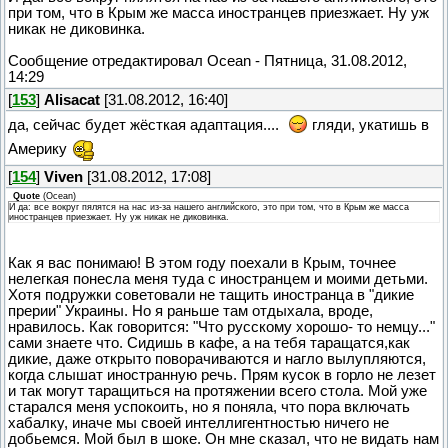
при том, что в Крым же масса иностранцев приезжает. Ну уж
никак не диковинка.
Сообщение отредактировал
Ocean
-
Пятница, 31.08.2012,
14:29
[
153
]
Alisacat
[31.08.2012, 16:40]
да, сейчас будет жёсткая адаптация....
гляди, укатишь в
Америку
[
154
]
Viven
[31.08.2012, 17:08]
Quote
(
Ocean
)
И да: все вокруг пялятся на нас из-за нашего английского, это при том, что в Крым же масса
иностранцев приезжает. Ну уж никак не диковинка.
Как я вас понимаю! В этом году поехали в Крым, точнее
нелегкая понесла меня туда с иностранцем и моими детьми.
Хотя подружки советовали не тащить иностранца в "дикие
прерии" Украины. Но я раньше там отдыхала, вроде,
нравилось. Как говорится: "Что русскому хорошо- то немцу..."
сами знаете что. Сидишь в кафе, а на тебя таращатся,как
дикие, даже открыто поворачиваются и нагло вылупляются,
когда слышат иностранную речь. Прям кусок в горло не лезет
и так могут таращиться на протяжении всего стола. Мой уже
старался меня успокоить, но я поняла, что пора включать
хабалку, иначе мы своей интеллигентностью ничего не
добьемся. Мой был в шоке. Он мне сказал, что не видать нам