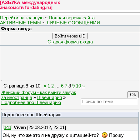
[
АЗБУКА международных
знакомств fordating.ru
]
Перейти на главную
~
Полная версия сайта
АКТИВНЫЕ ТЕМЫ
~
ЛИЧНЫЕ СООБЩЕНИЯ
Форма входа
Войти через uID
Старая форма входа
Страница
8
из
10
«
1
2
…
6
7
8
9
10
»
Женский форум - как выйти замуж
за иностранца
»
Швейцария
»
Подробнее про Швейцарию
Подробнее про Швейцарию
[
141
]
Viven
[29.08.2012, 23:01]
Ой, ну что же это я не дружу с цитацией-то?
Прошу