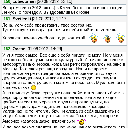
[
150
]
cutewoman
[30.08.2012, 23:19]
Во время евро 2012 (июнь) в Киеве было полно иностранцев.
Ленусь, с приездом. Выздоравливай скорее.
[
151
]
Svetlenki
[31.08.2012, 12:17]
Лена, могу себе представить твое состояние....
Тут из отпуска возвращаешся и в себя прийти не можешь...
Хорошего начала учебного года, коллега!!
[
152
]
Ocean
[31.08.2012, 14:28]
У мня тоже самое. Все еще в себя придти не могу. Но у меня
не голова болит, у меня шок культурный. И началс яон еще в
аэпорортув Нью=Йорке, когда мы регистрировались на рейс в
Москву. Та-а-акая разница сразу же. Наши не просто
толпились на регистрации багажа, а норовили оттолкнуть
других чемоданами, никакой линии в очереди, все рвутся
вперед и толпой, ругаются матом во весь гоос. Муж тоже был
в шоке, отвык
А по прилету: боже, сразу же наша действительность бьет: в
аэропорту ни одной тележки для багажа, толпа наглющих
грубых таксистов, через которую не протиснуться, по
дорогам-тротуарам ходить же невозможно, кассиры в
магазинах не то, что улыбку, ни слова из себя выдавить не
могут. А как режет отсутствие тех же "скьюз ми", которое в
Америке казалось даже навязчивым.
И да: все вокруг пялятся на нас из-за нашего английского, это