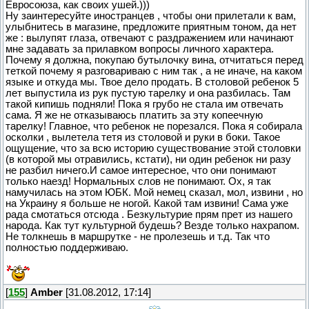
Евросоюза, как своих ушей.)))
Ну заинтересуйте иностранцев , чтобы они прилетали к вам,
улыбнитесь в магазине, предложите приятным тоном, да нет
же : вылупят глаза, отвечают с раздражением или начинают
мне задавать за прилавком вопросы личного характера.
Почему я должна, покупаю бутылочку вина, отчитаться перед
теткой почему я разговариваю с ним так , а не иначе, на каком
языке и откуда мы. Твое дело продать. В столовой ребенок 5
лет выпустила из рук пустую тарелку и она разбилась. Там
такой кипишь подняли! Пока я грубо не стала им отвечать
сама. Я же не отказываюсь платить за эту копеечную
тарелку! Главное, что ребенок не порезался. Пока я собирала
осколки , вылетела тетя из столовой и руки в боки. Такое
ощущение, что за всю историю существование этой столовки
(в которой мы отравились, кстати), ни один ребенок ни разу
не разбил ничего.И самое интересное, что они понимают
только наезд! Нормальных слов не понимают. Ох, я так
намучилась на этом ЮБК. Мой немец сказал, мол, извини , но
на Украину я больше не ногой. Какой там извини! Сама уже
рада смотаться отсюда . Безкультурие прям прет из нашего
народа. Как тут культурной будешь? Везде только нахрапом.
Не толкнешь в маршрутке - не пролезешь и т.д. Так что
полностью поддерживаю.
[
155
]
Amber
[31.08.2012, 17:14]