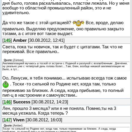
дня было, голова раскалывалась, пластом лежала. Но у меня
вообще-то областной промышленный район, это и не
удивительно.
Да что же такое с этой цитацией?
Все, вроде, делаю
правильно. Выделяю предложение, оно правильно закрыто
тэгами, а с итоге вот такое выдает.
[
145
]
Amber
[30.08.2012, 12:41]
Света, пока ты новичок, так и будет с цитатами. Так что не
переживай. Все правильно..
Quote
(
Zürisee
)
Акклиматизацией мучаюсь и тоской от встречи с Родиной и разлукой с возлюбленным . Девчёнки,
ну реально уже с четвёртый день голова болит....Там, блин, вообще никакой акклиматизации не
было, а тут...
Оо, Ленусик, я тебя понимаю... испытываю всегда тож самое
. Тоски -то сильной по Родине нет, когда там, только
переживаю за близких. А сюда, когда прибываю, то полный
пип-ц в настроении и самочувствии..
[
146
]
Success
[30.08.2012, 14:23]
Лен, прошло 3 месяца? или я не поняла. Помню,ты на 3
месяца уезжала. Когда теперь ?
[
147
]
Viven
[30.08.2012, 16:03]
Quote
(
Amber
)
Тоски -то сильной по Родине нет, когда там, только переживаю за близких. А сюда, когда
прибываю, то полный пип-ц в настроении и самочувствии..