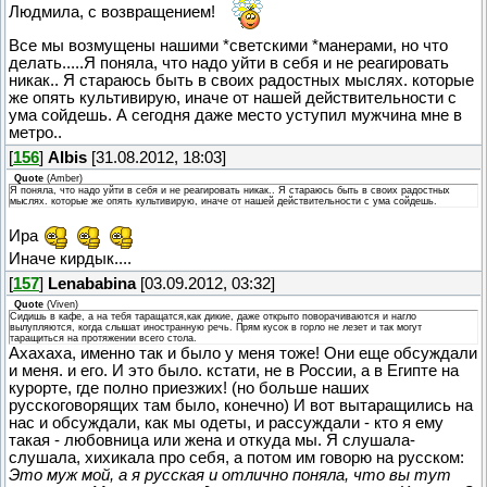
Людмила, с возвращением!
Все мы возмущены нашими *светскими *манерами, но что
делать.....Я поняла, что надо уйти в себя и не реагировать
никак.. Я стараюсь быть в своих радостных мыслях. которые
же опять культивирую, иначе от нашей действительности с
ума сойдешь. А сегодня даже место уступил мужчина мне в
метро..
[
156
]
Albis
[31.08.2012, 18:03]
Quote
(
Amber
)
Я поняла, что надо уйти в себя и не реагировать никак.. Я стараюсь быть в своих радостных
мыслях. которые же опять культивирую, иначе от нашей действительности с ума сойдешь.
Ира
Иначе кирдык....
[
157
]
Lenababina
[03.09.2012, 03:32]
Quote
(
Viven
)
Сидишь в кафе, а на тебя таращатся,как дикие, даже открыто поворачиваются и нагло
вылупляются, когда слышат иностранную речь. Прям кусок в горло не лезет и так могут
таращиться на протяжении всего стола.
Ахахаха, именно так и было у меня тоже! Они еще обсуждали
и меня. и его. И это было. кстати, не в России, а в Египте на
курорте, где полно приезжих! (но больше наших
русскоговорящих там было, конечно) И вот вытаращились на
нас и обсуждали, как мы одеты, и рассуждали - кто я ему
такая - любовница или жена и откуда мы. Я слушала-
слушала, хихикала про себя, а потом им говорю на русском:
Это муж мой, а я русская и отлично поняла, что вы тут