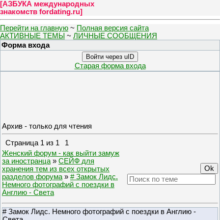
[
АЗБУКА международных
знакомств fordating.ru
]
Перейти на главную
~
Полная версия сайта
АКТИВНЫЕ ТЕМЫ
~
ЛИЧНЫЕ СООБЩЕНИЯ
Форма входа
Войти через uID
Старая форма входа
Архив - только для чтения
Страница
1
из
1
1
Женский форум - как выйти замуж
за иностранца
»
СЕЙФ для
хранения тем из всех открытых
разделов форума
»
# Замок Лидс.
Немного фотографий с поездки в
Англию - Света
# Замок Лидс. Немного фотографий с поездки в Англию -
Света