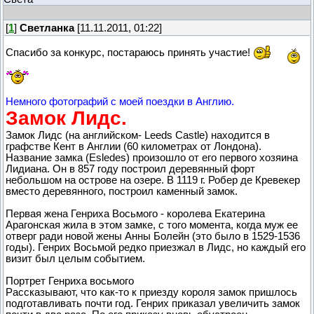
[
1
]
Светланка
[11.11.2011, 01:22]
Спасибо за конкурс, постараюсь принять участие!
Немного фотографий с моей поездки в Англию.
Замок Лидс.
Замок Лидс (на английском- Leeds Castle) находится в
графстве Кент в Англии (60 километрах от Лондона).
Название замка (Esledes) произошло от его первого хозяина
Лидиана. Он в 857 году построил деревянный форт
небольшом на острове на озере. В 1119 г. Робер де Кревекер
вместо деревянного, построил каменный замок.
Первая жена Генриха Восьмого - королева Екатерина
Арагонская жила в этом замке, с того момента, когда муж ее
отверг ради новой жены Анны Болейн (это было в 1529-1536
годы). Генрих Восьмой редко приезжал в Лидс, но каждый его
визит был целым событием.
Портрет Генриха восьмого
Рассказывают, что как-то к приезду короля замок пришлось
подготавливать почти год. Генрих приказал увеличить замок