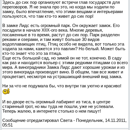
Здесь до сих пор организуют встречи глав государств для
переговоров. Я не знала про это, но когда мы ходили по
замку, было впечатление, что этими вещами и интерьерами
пользуются, что там кто-то живет до сих пор!
В замке Лидс есть огромный парк. Он окружает замок. Его
посадили в начале XIIX-ого века. Многие деревья,
посаженные в то время, растут до сих пор. Парк разделен
реками и озерами, и там живут больше 30 видов
водоплавающих птиц. Птиц особо не видела, вот только эта
ходила за нами, кажется это павлин? Но белый. Может быть
кто-то знает что это за птица.
Еще есть большой сад, но зимой он не тот, конечно. В саду
как раз и находится вольер с этими редкими птицами со всего
мира. А виноградники Замка Лидс дают хорошие урожаи и из
этого винограда производят вино. В общем, там все живет и
процветает, несмотря на устрашающий внешний вид замка.
Ни за что не подумала бы, что внутри так уютно и красиво!
И во дворе есть огромный лабиринт из тиса, в центре
старинный грот, но мы туда не пошли, уже не успевали.
Теперь жалею, в интернете столько о нем пишут!
Сообщение отредактировал
Света
-
Понедельник, 14.11.2011,
05:51