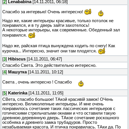
[
2
]
Lenababina
[14.11.2011, 06:18]
Спасибо за интервью! Очень интересно!
Надо же, какие интерьеры красивые, только потолок не
понравился, и в ту дверь зайти захотелось!
А некоторые интерьеры, как современные. Обеденный зал
понравился.
Надо же, райская птица вынуждена ходить по снегу! Как
курочка... Интересно, значит они там плодятся.
[
3
]
Hibiscus
[14.11.2011, 06:47]
Спасибо Света. Это действительно интересно.
[
4
]
Машутка
[14.11.2011, 10:12]
Света , очень интересно ! Спасибо
[
5
]
Katerinka
[14.11.2011, 11:05]
СВета, спасибо большое! ТАкой красивій замок! ОЧень
интересно. Великолепные интерьеры. И мне очень
понравилось сочетание таких лассических интерьеров с
готическими стрельчатыми окнами и что оставили такую
древнюю деревянную дверь. ТАкое сочетание роскошного
особняка и древнего замка трубадуров. Просто
незабываемая красота. И птичка понравилась. ТАки да. По