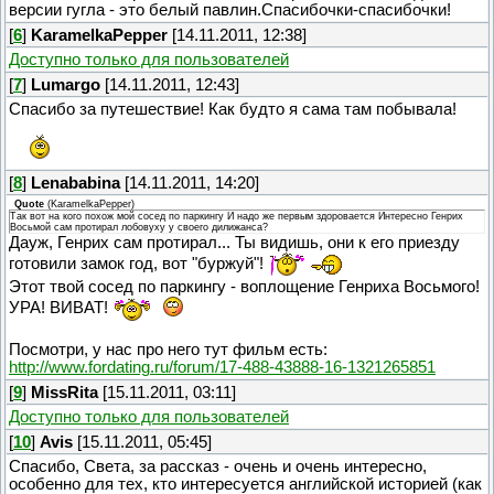
версии гугла - это белый павлин.Спасибочки-спасибочки!
[
6
]
KaramelkaPepper
[14.11.2011, 12:38]
Доступно только для пользователей
[
7
]
Lumargo
[14.11.2011, 12:43]
Спасибо за путешествие! Как будто я сама там побывала!
[
8
]
Lenababina
[14.11.2011, 14:20]
Quote
(
KaramelkaPepper
)
Так вот на кого похож мой сосед по паркингу И надо же первым здоровается Интересно Генрих
Восьмой сам протирал лобовуху у своего дилижанса?
Дауж, Генрих сам протирал... Ты видишь, они к его приезду
готовили замок год, вот "буржуй"!
Этот твой сосед по паркингу - воплощение Генриха Восьмого!
УРА! ВИВАТ!
Посмотри, у нас про него тут фильм есть:
http://www.fordating.ru/forum/17-488-43888-16-1321265851
[
9
]
MissRita
[15.11.2011, 03:11]
Доступно только для пользователей
[
10
]
Avis
[15.11.2011, 05:45]
Спасибо, Света, за рассказ - очень и очень интересно,
особенно для тех, кто интересуется английской историей (как