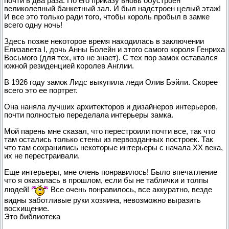
почти в два раза. По его приказу вновь обустроен
великолепный банкетный зал. И был надстроен целый этаж!
И все это только ради того, чтобы король пробыл в замке
всего одну ночь!
Здесь позже некоторое время находилась в заключении
Елизавета I, дочь Анны Болейн и этого самого короля Генриха
Восьмого (для тех, кто не знает). С тех пор замок оставался
южной резиденцией королев Англии.
В 1926 году замок Лидс выкупила леди Олив Бэйли. Скорее
всего это ее портрет.
Она наняла лучших архитекторов и дизайнеров интерьеров,
почти полностью переделала интерьеры замка.
Мой парень мне сказал, что перестроили почти все, так что
там остались только стены из первозданных построек. Так
что там сохранились некоторые интерьеры с начала XX века,
их не перестраивали.
Еще интерьеры, мне очень понравилось! Было впечатление
что я оказалась в прошлом, если бы не таблички и толпы
людей!
Все очень понравилось, все аккуратно, везде
видны заботливые руки хозяина, невозможно выразить
восхищение.
Это библиотека