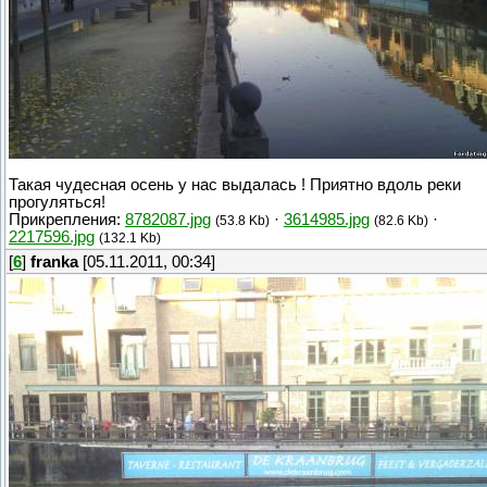
Такая чудесная осень у нас выдалась ! Приятно вдоль реки
прогуляться!
Прикрепления:
8782087.jpg
·
3614985.jpg
·
(53.8 Kb)
(82.6 Kb)
2217596.jpg
(132.1 Kb)
[
6
]
franka
[05.11.2011, 00:34]