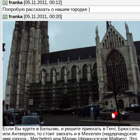
[
1
]
franka
[05.11.2011, 00:12]
Попробую рассказать о нашем городке )
[
2
]
franka
[05.11.2011, 00:20]
Если Вы едете в Бельгию, и решите приехать в Гент, Брюссель
или Антверпен, то стоит заехать и в Мехелен (нидерландское
имя города - Mechelen) или Малин (французское Malines). Это