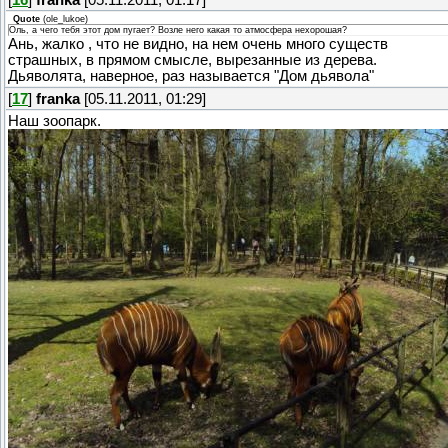
Quote
(
ole_lukoe
)
Оль, а чего тебя этот дом пугает? Возле него какая то атмосфера нехорошая?
Ань, жалко , что не видно, на нем очень много существ
страшных, в прямом смысле, вырезанные из дерева.
Дьяволята, наверное, раз называется "Дом дьявола"
[
17
]
franka
[05.11.2011, 01:29]
Наш зоопарк.