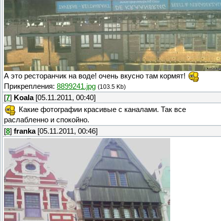
А это ресторанчик на воде! очень вкусно там кормят!
Прикрепления:
8899241.jpg
(103.5 Kb)
[
7
]
Koala
[05.11.2011, 00:40]
Какие фотографии красивые с каналами. Так все
раслабленно и спокойно.
[
8
]
franka
[05.11.2011, 00:46]