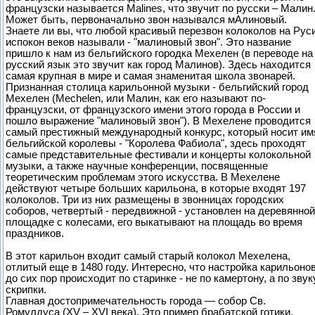
французски называется Malines, что звучит по русски – Малин
Может быть, первоначально звон назывался мАлиновый.
Знаете ли вы, что любой красивый перезвон колоколов на Рус
испокон веков называли - "малиновый звон". Это название
пришло к нам из бельгийского городка Мехелен (в переводе на
русский язык это звучит как город Малинов). Здесь находится
самая крупная в мире и самая знаменитая школа звонарей.
Признанная столица карильонной музыки - бельгийский город
Мехелен (Mechelen, или Малин, как его называют по-
французски, от французского имени этого города в России и
пошло выражение "малиновый звон"). В Мехелене проводится
самый престижный международный конкурс, который носит им
бельгийской королевы - "Королева Фабиола", здесь проходят
самые представительные фестивали и концерты колокольной
музыки, а также научные конференции, посвященные
теоретическим проблемам этого искусства. В Мехелене
действуют четыре больших карильона, в которые входят 197
колоколов. Три из них размещены в звонницах городских
соборов, четвертый - передвижной - установлен на деревянной
площадке с колесами, его выкатывают на площадь во время
праздников.
В этот карильон входит самый старый колокол Мехелена,
отлитый еще в 1480 году. Интересно, что настройка карильоно
до сих пор происходит по старинке - не по камертону, а по звук
скрипки.
Главная достопримечательность города — собор Св.
Ромулдуса (XV – XVI века). Это пример брабатской готики.