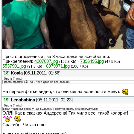
Просто огроменный , за 3 часа даже не все обошли.
Прикрепления:
4207697.jpg
·
7396495.jpg
·
(152.3 Kb)
(47.5 Kb)
5537901.jpg
·
8979971.jpg
(91.8 Kb)
(106.7 Kb)
[
18
]
Koala
[05.11.2011, 01:56]
Quote
(
franka
)
Просто огроменный , за 3 часа даже не все обошли.
На первой фотке видно, что они как на воле почти живут.
[
19
]
Lenababina
[05.11.2011, 02:23]
Quote
(
franka
)
Такая чудесная осень у нас выдалась ! Приятно вдоль реки прогуляться!
ОЛЯ! Как в сказках Андерсена! Так мило все, такой колорит!
Спасибо! Читаю еще