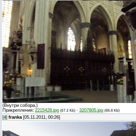
(Внутри собора.)
Прикрепления:
2215428.jpg
·
3207805.jpg
(67.2 Kb)
(66.8 Kb)
[
4
]
franka
[05.11.2011, 00:26]