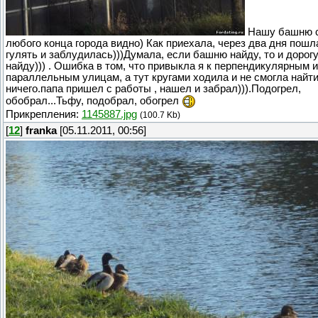
Нашу башню 
любого конца города видно) Как приехала, через два дня пошл
гулять и заблудилась)))Думала, если башню найду, то и дорог
найду))) . Ошибка в том, что привыкла я к перпендикулярным и
параллельным улицам, а тут кругами ходила и не смогла найт
ничего.папа пришел с работы , нашел и забрал))).Подогрел,
обобрал...Тьфу, подобрал, обогрел
Прикрепления:
1145887.jpg
(100.7 Kb)
[
12
]
franka
[05.11.2011, 00:56]