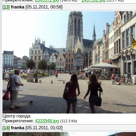
(148.0 Kb)
(125.7 Kb)
[
13
]
franka
[05.11.2011, 00:58]
Центр города
Прикрепления:
4333948.jpg
(112.3 Kb)
[
14
]
franka
[05.11.2011, 01:02]