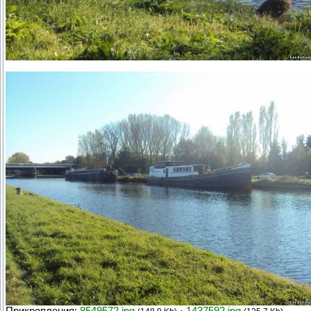
Прикрепления:
8549572.jpg
·
1437592.jpg