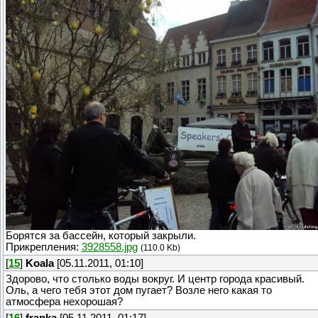
Борятся за бассейн, который закрыли.
Прикрепления:
3928558.jpg
(110.0 Kb)
[
15
]
Koala
[05.11.2011, 01:10]
Здорово, что столько воды вокруг. И центр города красивый.
Оль, а чего тебя этот дом пугает? Возле него какая то
атмосфера нехорошая?
[
16
]
franka
[05.11.2011, 01:17]