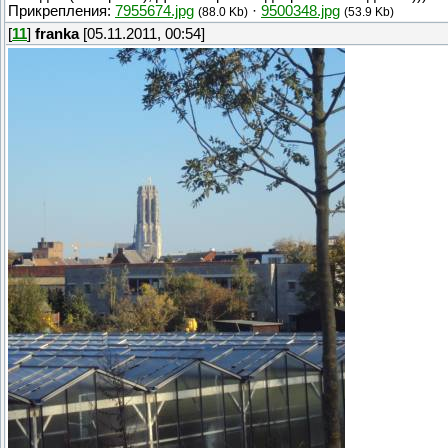
Прикрепления:
7955674.jpg
·
9500348.jpg
(88.0 Kb)
(53.9 Kb)
[
11
]
franka
[05.11.2011, 00:54]