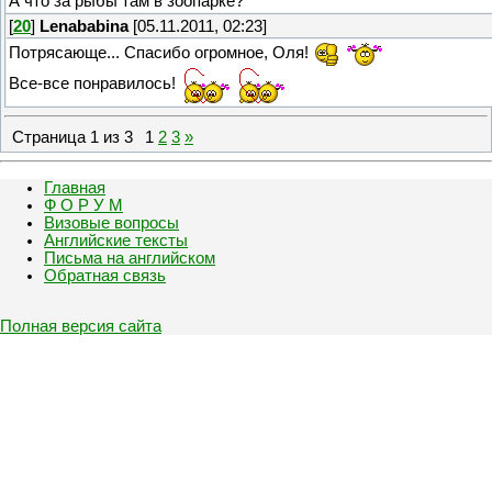
А что за рыбы там в зоопарке?
[
20
]
Lenababina
[05.11.2011, 02:23]
Потрясающе... Спасибо огромное, Оля!
Все-все понравилось!
Страница
1
из
3
1
2
3
»
Главная
Ф О Р У М
Визовые вопросы
Английские тексты
Письма на английском
Обратная связь
Полная версия сайта