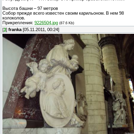
Высота башни – 97 метров
Собор прежде всего известен своим карильоном. В нем 98
колоколов.
Прикрепления:
9226504.jpg
(87.6 Kb)
[
3
]
franka
[05.11.2011, 00:24]