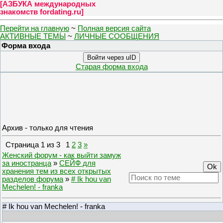
[
АЗБУКА международных
знакомств fordating.ru
]
Перейти на главную
~
Полная версия сайта
АКТИВНЫЕ ТЕМЫ
~
ЛИЧНЫЕ СООБЩЕНИЯ
Форма входа
Войти через uID
Старая форма входа
Архив - только для чтения
Страница
1
из
3
1
2
3
»
Женский форум - как выйти замуж
за иностранца
»
СЕЙФ для
хранения тем из всех открытых
разделов форума
»
# Ik hou van
Mechelen! - franka
# Ik hou van Mechelen! - franka