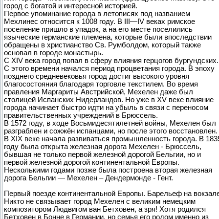
город с богатой и интересной историей.
Первое упоминание города в летописях под названием
Мехлинес относится к 1008 году. В III—IV веках римское
поселение пришло в упадок, а на его месте поселились
языческие германские племена, которые были впоследствии
обращены в христианство Св. Румболдом, который также
основал в городе монастырь.
С XIV века город попал в сферу влияния герцогов бургундских.
С этого времени начался период процветания города. В эпоху
позднего средневековья город достиг высокого уровня
благосостояния благодаря торговле текстилем. Во время
правления Маргариты Австрийской, Мехелен даже был
столицей Испанских Нидерландов. Но уже в XV веке влияние
города начинает быстро идти на убыль в связи с переносом
правительственных учреждений в Брюссель.
В 1572 году, в ходе Восьмидесятилетней войны, Мехелен был
разграблен и сожжён испанцами, но после этого восстановлен.
В XIX веке начала развиваться промышленность города. В 183
году была открыта железная дорога Мехелен - Брюссель,
бывшая не только первой железной дорогой Бельгии, но и
первой железной дорогой континентальной Европы.
Несколькими годами позже была построена вторая железная
дорога Бельгии — Мехелен – Дендермонде - Гент.
Первый поезде континентальной Европы. Барельеф на вокзал
Никто не связывает город Мехелен с великим немецким
композитором Людвигом ван Бетховен, а зря! Хотя родился
Бетховен в Бонне в Германии, но семья его родом именно из