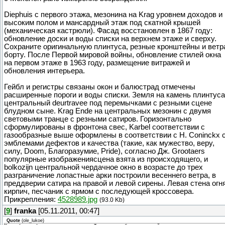
Diephuis с первого этажа, мезонина на Krag уровнем доходов и
высоким полом и мансардный этаж под скатной крышей
(механическая кастрюли). Фасад восстановлен в 1867 году:
обновление доски и воды списки на верхнем этаже и сверху.
Сохраните оригинальную плинтуса, резные кронштейны и ветр
борту. После Первой мировой войны, обновление стилей окна
на первом этаже в 1963 году, размещение витражей и
обновления интерьера.
Гейбл и регистры связаны окон и балюстрад отмечены
расширенные пороги и воды списки. Земля на камень плинтуса
центральный deurtravee под перемычками с резными сцене
блудном сыне. Krag Ende на центральных мезонин с двумя
световыми транце с резными сатиров. Горизонтально
сформулированы в фронтона свес, Karbel соответствии с
газообразные выше оформлены в соответствии с H. Coninckx 
эмблемами дефектов и качества (такие, как мужество, веру,
силу, Doom, Благоразумие, Pride), согласно Дж. Grootaers
популярные изображениясцена взята из происходящего, и
bolkozijn центральной чердачное окно в возрасте до трех
разграничение лопастные арки построили весеннего ветра, в
преддверии сатира на правой и левой сирены. Левая стена огн
кирпич, песчаник с ярмом с последующей кроссовера.
Прикрепления:
4528989.jpg
(93.0 Kb)
[
9
]
franka
[05.11.2011, 00:47]
Quote
(
ole_lukoe
)