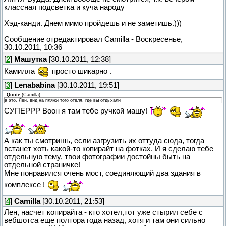
классная подсветка и куча народу
Хэд-канди. Днем мимо пройдешь и не заметишь.)))
Сообщение отредактировал
Camilla
-
Воскресенье,
30.10.2011, 10:36
[
2
]
Машутка
[30.10.2011, 12:38]
Камилла
просто шикарно .
[
3
]
Lenababina
[30.10.2011, 19:51]
Quote
(
Camilla
)
а это, Лен, вид на пляжи того отеля, где вы отдыхали
СУПЕРРР Воон я там тебе ручкой машу!
А как ты смотришь, если азгрузить их оттуда сюда, тогда
встанет хоть какой-то копирайт на фотках. И я сделаю тебе
отдельную тему, твои фотографии достойны быть на
отдельной страничке!
Мне понравился очень мост, соединяющий два здания в
комплексе !
[
4
]
Camilla
[30.10.2011, 21:53]
Лен, насчет копирайта - кто хотел,тот уже стырил себе с
вебшотса еще полтора года назад, хотя и там они сильно