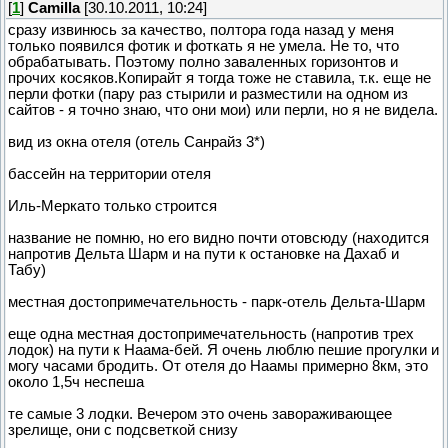
[
1
]
Camilla
[30.10.2011, 10:24]
сразу извинюсь за качество, полтора года назад у меня
только появился фотик и фоткать я не умела. Не то, что
обрабатывать. Поэтому полно заваленных горизонтов и
прочих косяков.Копирайт я тогда тоже не ставила, т.к. еще не
перли фотки (пару раз стырили и разместили на одном из
сайтов - я точно знаю, что они мои) или перли, но я не видела.
вид из окна отеля (отель Санрайз 3*)
бассейн на территории отеля
Иль-Меркато только строится
название не помню, но его видно почти отовсюду (находится
напротив Дельта Шарм и на пути к остановке на Дахаб и
Табу)
местная достопримечательность - парк-отель Дельта-Шарм
еще одна местная достопримечательность (напротив трех
лодок) на пути к Наама-бей. Я очень люблю пешие прогулки и
могу часами бродить. От отеля до Наамы примерно 8км, это
около 1,5ч неспеша
те самые 3 лодки. Вечером это очень завораживающее
зрелище, они с подсветкой снизу