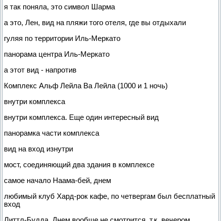
я так поняла, это символ Шарма
а это, Лен, вид на пляжи того отеля, где вы отдыхали
гуляя по территории Иль-Меркато
панорама центра Иль-Меркато
а этот вид - напротив
Комплекс Альф Лейла Ва Лейла (1000 и 1 ночь)
внутри комплекса
внутри комплекса. Еще один интересный вид
панорамка части комплекса
вид на вход изнутри
мост, соединяющий два здания в комплексе
самое начало Наама-бей, днем
любимый клуб Хард-рок кафе, по четвергам был бесплатный
вход
Литтл-Будда. Днем вообще не смотрится, т.к. вечером