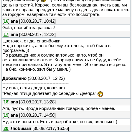
день на третий. Короче, если вы безлошадная, пусть ваш мч
захватит права, арендуете машину на день-два и покатаетесь
за городом, наверняка там есть что посмотреть.
[
16
]
ana
[30.08.2017, 10:42]
Gata, спасибо за рассказ!
[
17
]
ana
[30.08.2017, 12:22]
Цветочек, от да, спасибочки!
Надо спросить, а чего бы ему хотелось, чтоб было в
программе. ))
По размещению: я согласна только на то, чтоб он
останавливался в отеле. Квартир снимать не буду, к себе
тоже не приглашаю. Это табу для меня. Это первая встреча.
На 8-ю, конечно, жил бы у меня. )
Добавлено
(30.08.2017, 12:22)
---------------------------------------------
Ну и да, если доедет, конечно)
"Редкая птица долетает до середины Днепра"
[
18
]
ana
[30.08.2017, 13:28]
Ага, пусть. Вроде нормальный товарищ, более - менее.
[
19
]
ana
[30.08.2017, 14:58]
Ну, это и понятно. Есть в разработке, но так, вяленько. )
[
20
]
Любимая
[30.08.2017, 16:56]