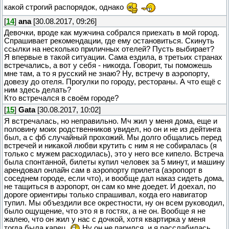
какой строгий распорядок, однако
[
14
]
ana
[30.08.2017, 09:26]
Девочки, вроде как мужчина собрался приехать в мой город.
Спрашивает рекомендации, где ему остановиться. Скинуть
ссылки на несколько приличных отелей? Пусть выбирает?
Я впервые в такой ситуации. Сама ездила, в третьих странах
встречались, а вот у себя - никогда. Говорит, ты поможешь
мне там, а то я русский не знаю? Ну, встречу в аэропорту,
довезу до отеля. Прогулки по городу, рестораны. А что ещё с
ним здесь делать?
Кто встречался в своём городе?
[
15
]
Gata
[30.08.2017, 10:02]
Я встречалась, но неправильно. Мч жил у меня дома, еще и
половину моих родственников увидел, но он и не из дейтинга
был, а с фб случайный прохожий. Мы долго общались перед
встречей и никакой любви крутить с ним я не собиралась (я
только с мужем расходилась), это у него все кипело. Встреча
была спонтанной, билеты купил человек за 5 минут, и машину
арендовал онлайн сам в аэропорту прилета (аэропорт в
соседнем городе, если что), и вообще дал наказ сидеть дома,
не тащиться в аэропорт, он сам ко мне доедет. И доехал, по
дороге ориентиры только спрашивал, когда его навигатор
тупил. Мы объездили все окрестности, ну он всем руководил,
было ощущение, что это я в гостях, а не он. Вообще я не
жалею, что он жил у нас с дочкой, хотя квартирка у меня
тогда была капец.
Ну он не парился, и я расслабилась