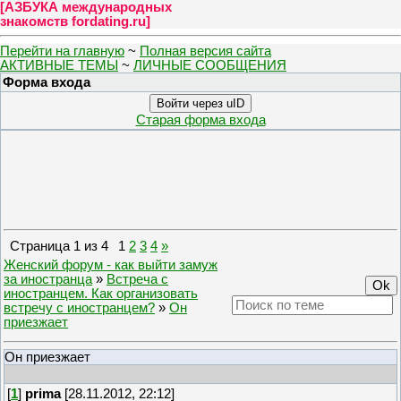
[
АЗБУКА международных
знакомств fordating.ru
]
Перейти на главную
~
Полная версия сайта
АКТИВНЫЕ ТЕМЫ
~
ЛИЧНЫЕ СООБЩЕНИЯ
Форма входа
Войти через uID
Старая форма входа
Страница
1
из
4
1
2
3
4
»
Женский форум - как выйти замуж
за иностранца
»
Встреча с
иностранцем. Как организовать
встречу с иностранцем?
»
Он
приезжает
Он приезжает
[
1
]
prima
[28.11.2012, 22:12]