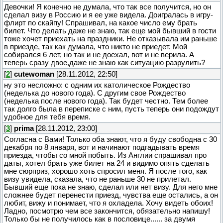
Девочки! Я конечно не думала, что так все получится, но он
сделал визу в Россию и я ее уже видела. Доигралась в игру-
флирт по скайпу! Спрашивал, на какое число ему брать
билет. Что делать даже не знаю, так еще мой бывший в гости
тоже хочет приехать на праздники. Не отказывала им раньше
в приезде, так как думала, что никто не приедет. Мой
собирался 6 лет, но так и не доехал, вот и не верила. А
теперь сразу двое,даже не знаю как ситуацию разрулить?
[
2
]
cutewoman
[28.11.2012, 22:50]
ну это несложно: с одним их католическое Рождество
(неделька до нового года). С другим свое Рождество
(неделька после нового года). Так будет честно. Тем более
так долго была в переписке с ним, пусть теперь они подождут
удобное для тебя время.
[
3
]
prima
[28.11.2012, 23:00]
Согласна с Вами! Только оба знают, что я буду свободна с 30
декабря по 8 января, вот и начинают подгадывать время
приезда, чтобы со мной побыть. Из Англии спрашивал про
даты, хотел брать уже билет на 24 и видимо опять сделать
мне сюрприз, хорошо хоть спросил меня. Я после того, как
визу увидела, сказала, что не раньше 30 не прилетал.
Бывший еще пока не знаю, сделал или нет визу. Для него мне
сложнее будет перенести приезд, чувства еще остались, а он
любит, вижу и понимает, что я охладела. Хочу видеть обоих!
Ладно, посмотрю чем все закончится, обязательно напишу!
Только бы не получилось как в пословице...... за двумя