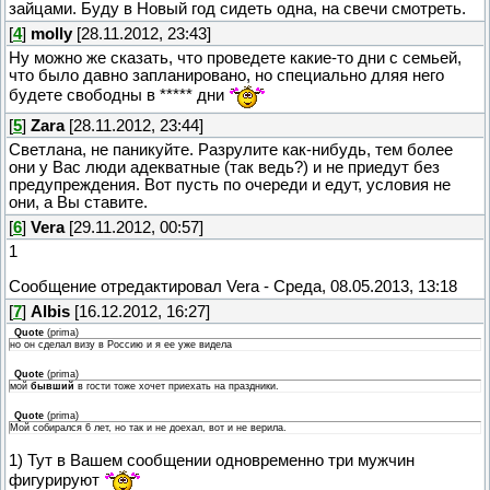
зайцами. Буду в Новый год сидеть одна, на свечи смотреть.
[
4
]
molly
[28.11.2012, 23:43]
Ну можно же сказать, что проведете какие-то дни с семьей,
что было давно запланировано, но специально дляя него
будете свободны в ***** дни
[
5
]
Zara
[28.11.2012, 23:44]
Светлана, не паникуйте. Разрулите как-нибудь, тем более
они у Вас люди адекватные (так ведь?) и не приедут без
предупреждения. Вот пусть по очереди и едут, условия не
они, а Вы ставите.
[
6
]
Vera
[29.11.2012, 00:57]
1
Сообщение отредактировал
Vera
-
Среда, 08.05.2013, 13:18
[
7
]
Albis
[16.12.2012, 16:27]
Quote
(
prima
)
но он сделал визу в Россию и я ее уже видела
Quote
(
prima
)
мой
бывший
в гости тоже хочет приехать на праздники.
Quote
(
prima
)
Мой собирался 6 лет, но так и не доехал, вот и не верила.
1) Тут в Вашем сообщении одновременно три мужчин
фигурируют