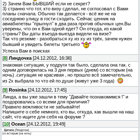
2) Зачем Вам БЫВШИЙ если не секрет?
3) странно что тот, кто визу сделал, не соглосовал с Вами
планы сначала. Обычно так делается - всё же не на
соседнюю улицу в гости сходить. Сейчас ценник на
авиабилетвы "прыгнул" в два раза против обычных цен.Вы
уверены, что он к Вам одной едет? Он откуда, из какой
страны? Вы даты въезда-выезда видели на визе?
Так что резюме - разобраться ху из ху из трёх, зачем нужен
бывший и увидеть билеты третьего
Успеха Вам в поисках
[
8
]
Линдочка
[24.12.2012, 16:36]
знакомая ситуация, у подруги так было, сделала она так. с
одним договорилась на 3 дня первых (днем) со всторым (на
ночь) .ситуация не красивая , но прошло всё замечательно,
из 2х выбрала то что ей по душе (живут уже 3 года)
[
9
]
Rosinka
[24.12.2012, 17:45]
Линда, а вы уже зашли в тему "Давайте познакомимся !" и
поздоровались со всеми для приличия?
Правило вежливости не забывайте!
Напишите о себе немного, кто вы, откуда, как вышли на наш
сайт, что ищите для себя на форуме ?
[
10
]
Ocean
[24.12.2012, 19:49]
Цитата
(
Линдочка
)
со всторым (на ночь)