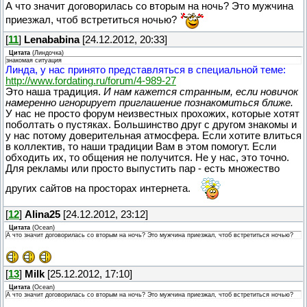
А что значит договорилась со вторым на ночь? Это мужчина
приезжал, чтоб встретиться ночью?
[
11
]
Lenababina
[24.12.2012, 20:33]
Цитата
(
Линдочка
)
знакомая ситуация
Линда, у нас принято представляться в специальной теме:
http://www.fordating.ru/forum/4-989-27
Это наша традиция.
И нам кажется странным, если новичок
намеренно игнорирует приглашение познакомиться ближе.
У нас не просто форум неизвестных прохожих, которые хотят
поболтать о пустяках. Большинство друг с другом знакомы и
у нас потому доверительная атмосфера. Если хотите влиться
в коллектив, то наши традиции Вам в этом помогут. Если
обходить их, то общения не получится. Не у нас, это точно.
Для рекламы или просто выпустить пар - есть множество
других сайтов на просторах интернета.
[
12
]
Alina25
[24.12.2012, 23:12]
Цитата
(
Ocean
)
А что значит договорилась со вторым на ночь? Это мужчина приезжал, чтоб встретиться ночью?
[
13
]
Milk
[25.12.2012, 17:10]
Цитата
(
Ocean
)
А что значит договорилась со вторым на ночь? Это мужчина приезжал, чтоб встретиться ночью?