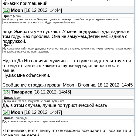
никаких приглашений.
[
12
]
Moon
[18.12.2012, 14:44]
Quote
(
Zara
)
вообще-то у нас только в Эмираты одиноких молодых дам без сопровождения мужа или
родственников не пускают - это будет причиной отказа
нет,в Эмираты уже пускают .У меня подружка туда ездила в
том году. Без проблем. Она не замужем.Детей нет.Ездила с
подружкой.
Quote
Ну сама подумай - если девушка хочет остаться в стране, то они и по турпутевке остаться может,
не заморачиваясь на приглашения.
Ну,это Да.Но наличие мужчины - это уже свидетельствуется
о том,что там есть какие-то шуры-муры,т.е вероятность
выше.
Ну,как мне объяснили.
Сообщение отредактировал
Moon
-
Вторник, 18.12.2012, 14:45
[
13
]
Тамариск
[18.12.2012, 14:45]
Цитата
Moon
Ну,как мне 29 лет- замужем не была, детей нет
Да, в этом случае, лучше по туристической ехать
[
14
]
Moon
[18.12.2012, 14:47]
Цитата
Tamara_S
Да, в этом случае, лучше по туристической ехать
Я понимаю, вот я пишу,что возможно все завит от возраста и
от наличие детей.