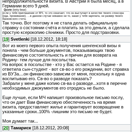
непродолжительности визита. В Австрии я была месяц, а в
Германии всего 9 дней.
Quote
(
tetty-bear
)
если у тебя приглашение от МЧ, то это означает, что он выступает в качестве твоего спонсора
(еда, проживание), ...в данном случае неважно ни то, какая у тебя зарплата, ни размер твоего
банковского счета.
Так точно. Вот поэтому я не стала делать официальную
справку о состоянии счёта и платить за это деньги, а сделала
простую ксерокопию с/книжки. Просто для подстраховки.
[
19
]
Svetlenki
[18.12.2012, 18:18]
Вот из моего первого опыта получения шенгенской визы я
поняла - чем больше документов, показывающих твою
финансовую состоятельность и причин для возврата на
Родину- тем лучше для посольства.
На вопрос в посольстве - кто у Вас остается на Родине - я
ответила сын-студент - вот св-во о его рождении, вот справка
из ВУЗа....он финансово-зависим от меня, поскольку я одна
воспитываю его. Св-во о разводе показать?
Забрали у меня даже копию св-ва о разводе...хотя в перечне
необходимых джокументов его отродясь не было.
Еще лучше, если МЧ напишет произвольное письмо послу,
что он дает Вам финансовую обеспеченность на время
визита, предоставляет жилье и гарантирует возвращение в
указанные сроки..100% -лишним это письмо не будет.
Моя думает так...
[
20
]
Тамариск
[18.12.2012, 20:08]