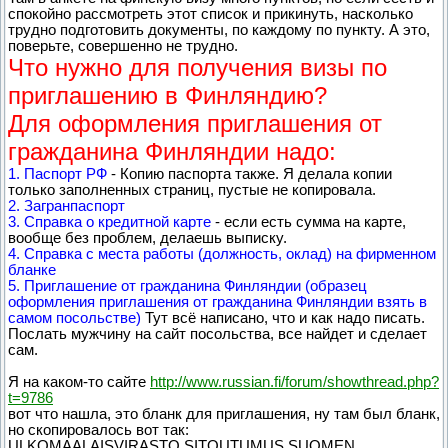
спокойно рассмотреть этот список и прикинуть, насколько
трудно подготовить документы, по каждому по пункту. А это,
поверьте, совершенно не трудно.
Что нужно для получения визы по
приглашению в Финляндию?
Для оформления приглашения от
гражданина Финляндии надо:
1. Паспорт РФ
- Копию паспорта также. Я делала копии
только заполненных страниц, пустые не копировала.
2. Загранпаспорт
3. Справка о кредитной карте
- если есть сумма на карте,
вообще без проблем, делаешь выписку.
4. Справка с места работы (должность, оклад) на фирменном
бланке
5. Приглашение от гражданина Финляндии (образец
оформления приглашения от гражданина Финляндии взять в
самом посольстве)
Тут всё написано, что и как надо писать.
Послать мужчину на сайт посольства, все найдет и сделает
сам.
Я на каком-то сайте
http://www.russian.fi/forum/showthread.php?
t=9786
вот что нашла, это бланк для приглашения, ну там был бланк,
но скопировалось вот так:
ULKOMAALAISVIRASTO SITOUTUMUS SUOMEN