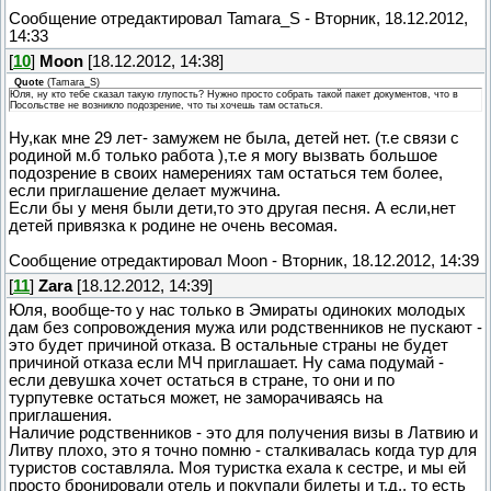
Сообщение отредактировал
Tamara_S
-
Вторник, 18.12.2012,
14:33
[
10
]
Moon
[18.12.2012, 14:38]
Quote
(
Tamara_S
)
Юля, ну кто тебе сказал такую глупость? Нужно просто собрать такой пакет документов, что в
Посольстве не возникло подозрение, что ты хочешь там остаться.
Ну,как мне 29 лет- замужем не была, детей нет. (т.е связи с
родиной м.б только работа ),т.е я могу вызвать большое
подозрение в своих намерениях там остаться тем более,
если приглашение делает мужчина.
Если бы у меня были дети,то это другая песня. А если,нет
детей привязка к родине не очень весомая.
Сообщение отредактировал
Moon
-
Вторник, 18.12.2012, 14:39
[
11
]
Zara
[18.12.2012, 14:39]
Юля, вообще-то у нас только в Эмираты одиноких молодых
дам без сопровождения мужа или родственников не пускают -
это будет причиной отказа. В остальные страны не будет
причиной отказа если МЧ приглашает. Ну сама подумай -
если девушка хочет остаться в стране, то они и по
турпутевке остаться может, не заморачиваясь на
приглашения.
Наличие родственников - это для получения визы в Латвию и
Литву плохо, это я точно помню - сталкивалась когда тур для
туристов составляла. Моя туристка ехала к сестре, и мы ей
просто бронировали отель и покупали билеты и т.д., то есть