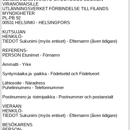
VIRANOMAISILLE
UTLÄNNINGSVERKET FÖRBINDELSE TILL FILANDS
MYNDIGHETER
PL-PB 92
00531 HELSINKI - HELSINGFORS
KUTSUJAN
HENKILÖ-
TIEDOT Sukunimi (myös entiset) - Efternamn (åven tidigare)
REFERENS-
PERSON Etunimet - Förnamn
Ammatti - Yrke
Syntymäaika ja -paikka - Födelsetid och Födelseort
Lähiosoite - Näradress
Puhelinnumero - Telefonnummer
Postinumero ja -toimipaikka - Postnummer och postanstalt
VIERAAN
HENKILÖ-
TIEDOT Sukunimi (myös entiset) - Efternamn (åven tidigare)
BESÖKARENS
PERSON-