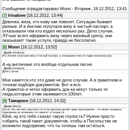
Сообщение отредактировал
Moon
-
Вторник, 18.12.2012, 13:41
[
7
]
Irinalove
[18.12.2012, 13:44]
Девочки, виза, это кому как повезет. Ситуации бывают
разные. И в Англию получали визу в чистый паспорт, а
отказывали тем кто ездил несколько раз. Дело случая.
ЛУчше всего оформить визу через визовый центр, они
оказывают такие услуги, правда не бесплатно.
[
8
]
Moon
[18.12.2012, 13:52]
Quote
(
Irinalove
)
И в Англию получали визу в чистый паспорт, а отказывали тем кто ездил несколько раз.
А ну,англичане это вообще отдельная песня.
Quote
(
Irinalove
)
Дело случая.
Мне кажется,что это даже не дело случая. А в грамотном и
точном подборе документов. Вот и все.
А грамотно и четко оформить док-ки могут только те
люди,которые этим занимаются 100лет.
[
9
]
Тамариск
[18.12.2012, 14:32]
Quote
(
Moon
)
после того как мне озвучили,что если мужчина делает даме приглашение - это может вызывать
подозрение,но возможно это зависит от возраста
Юля, ну кто тебе сказал такую глупость? Нужно просто
собрать такой пакет документов, чтобы в Посольстве не
возникло подозрение, что ты хочешь там остаться.