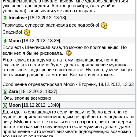
Я записывалась в начале ноября, мне удалось записаться
уже через две недели. А в конце ноября, (я случайно
услышала) записывали уже аж на февраль.
[
3
]
Irinalove
[18.12.2012, 13:13]
Тарамара, суперски расписала все подробно!
Спасибо!
[
4
]
Moon
[18.12.2012, 13:29]
Если есть Шенгенская виза, то можно по приглашению. Но
если нет, я бы не рисковала.
Я вот сама стала думать на тему приглашения, но мне
сказали ,что если мне будет делать приглашение мужчина -
это вызовет подозрение в посольстве. Ну, типа, у меня могут
быть иммиграционные мотивы. Возраст и все такое...
Сообщение отредактировал
Moon
-
Вторник, 18.12.2012, 13:33
[
5
]
Zara
[18.12.2012, 13:37]
Юль, вполне возможно
[
6
]
Moon
[18.12.2012, 13:40]
Да, я где-то слышала,что если ни разу не было шенгена,то
лучше по приглашению молодым не пробоваться подавать на
визу. БЫвают частые отказы из-за возраста, ничто не держит
после того как мне озвучили,что если мужчина делает даме
приглашение - это может вызывать подозрение,но возможно
это зависит от возраста