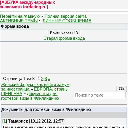
[
АЗБУКА международных
знакомств fordating.ru
]
Перейти на главную
~
Полная версия сайта
АКТИВНЫЕ ТЕМЫ
~
ЛИЧНЫЕ СООБЩЕНИЯ
Форма входа
Войти через uID
Старая форма входа
Страница
1
из
3
1
2
3
»
Женский форум - как выйти замуж
за иностранца
»
ЕВРОПА, страны
ШЕНГЕНА
»
Документы для
гостевой визы в Финляндиию
Документы для гостевой визы в Финляндиию
[
1
]
Тамариск
[18.12.2012, 12:57]
Там в анкете на финскую визу много пунктов, но если сесть и