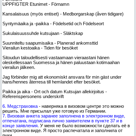
UPPFIGTER Etunimet - Förnamn
Kansalaisuus (myös entiset) - Medborgarskap (åven tidigare)
Syntymäaika ja -paikka - Födelsetid och Födelseort
Sukulaisuussuhde kutsujaan - Släktskap
Suunniteltu saapumisaika - Planerad ankomsttid
Vierailun kestoaika - Tiden för besöket
Sitoudun taloudellisesti vastaamaan vieraastani hänen
oleskellessaan Suomessa ja hänen paluustaan kotimaahan
vierailun jälkeen.
Jag förbinder mig att ekonomiskt ansvara för min gäst under
hans/hennes återresa till hemlandet efter besöket.
Paikka ja aika - Ort och datum Kutsujan allekirjoitus -
Referenspersonens underskrift
6. Медстраховка
- наверняка в визовом центре это можно
решить. Мне присылал уже готовую из Германии.
7. Визовая анкета заранее заполнена в электронном виде,
отпечатана, подписана лично заявителем в пункте 37 и в
конце заявления.
У меня не было возможности сделать её в
электронном виде. Я просто распечатала и заполнила от
руки.