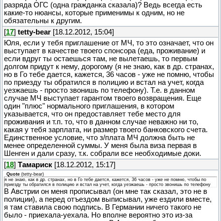
разряда ОГС (одна гражданка сказала)? Ведь всегда есть
какие-то нюансы, которые применимы к одним, но не
обязательны к другим.
[
17
]
tetty-bear
[18.12.2012, 15:04]
Юля, если у тебя приглашение от МЧ, то это означает, что он
выступает в качестве твоего спонсора (еда, проживание) и
если вдруг ты остаешься там, не вылетаешь, то первым
долгом придут к нему, дорогому (я не знаю, как в др. странах,
но в Го тебе дается, кажется, 36 часов - уже не помню, чтобы
по приезду ты обратился в полицию и встал на учет, когда
уезжаешь - просто звонишь по телефону). Т.е. в данном
случае МЧ выступает гарантом твоего возвращения. Еще
один "плюс" нормального приглашения, в котором
указывается, что он предоставляет тебе место для
проживания и т.п. то, что в данном случае неважно ни то,
какая у тебя зарплата, ни размер твоего банковского счета.
Единственное условие, что з/плата МЧ должна быть не
менее определенной суммы. У меня была виза первая в
Шенген и дали сразу, т.к. собрали все необходимые доки.
[
18
]
Тамариск
[18.12.2012, 15:17]
Quote
(
tetty-bear
)
я не знаю, как в др. странах, но в Го тебе дается, кажется, 36 часов - уже не помню, чтобы по
приезду ты обратился в полицию и встал на учет, когда уезжаешь - просто звонишь по телефону
В Австрии он меня прописывал (он мне так сказал, это не в
полиции), а перед отъездом выписывал, уже ездили вместе,
я там ставила свою подпись. В Германии ничего такого не
было - приехала-уехала. Но вполне вероятно это из-за