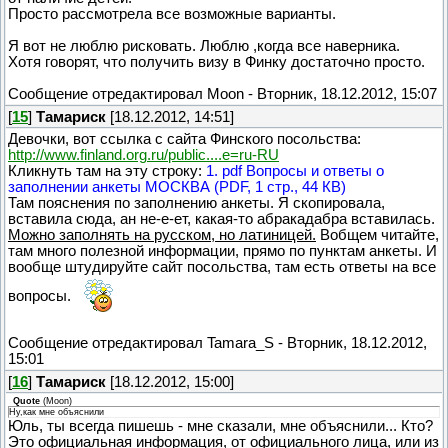
Просто рассмотрела все возможные варианты.
Я вот не люблю рисковать. Люблю ,когда все наверника.
Хотя говорят, что получить визу в Финку достаточно просто.
Сообщение отредактировал
Moon
-
Вторник, 18.12.2012, 15:07
[
15
]
Тамариск
[18.12.2012, 14:51]
Девочки, вот ссылка с сайта Финского посольства:
http://www.finland.org.ru/public....e=ru-RU
Кликнуть там на эту строку:
1. pdf Вопросы и ответы о
заполнении анкеты МОСКВА (PDF, 1 стр., 44 КВ)
Там пояснения по заполнению анкеты. Я скопировала,
вставила сюда, ан не-е-ет, какая-то абракадабра вставилась.
Можно заполнять на русском, но латиницей.
Вобщем читайте,
там много полезной информации, прямо по пунктам анкеты. И
вообще штудируйте сайт посольства, там есть ответы на все
вопросы.
Сообщение отредактировал
Tamara_S
-
Вторник, 18.12.2012,
15:01
[
16
]
Тамариск
[18.12.2012, 15:00]
Quote
(
Moon
)
Ну,как мне объяснили
Юль, ты всегда пишешь - мне сказали, мне объяснили... Кто?
Это официальная информация, от официального лица, или из