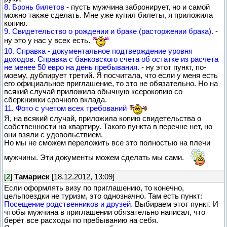
8. Бронь билетов
- пусть мужчина забронирует, но и самой
можно также сделать. Мне уже купил билеты, я приложила
копию.
9. Свидетельство о рождении и браке (расторжении брака).
-
ну это у нас у всех есть.
10. Справка - документальное подтверждение уровня
доходов. Справка с банковского счета об остатке из расчета
не менее 50 евро на день пребывания.
- ну этот пункт, по-
моему, дублирует третий. Я посчитала, что если у меня есть
его официальное приглашение, то это не обязательно. Но на
всякий случай приложила обычную ксерокопию со
сберкнижки срочного вклада.
11. Фото с учетом всех требований
Я, на всякий случай, приложила копию свидетельства о
собственности на квартиру. Такого пункта в перечне нет, но
они взяли с удовольствием.
Но мы не сможем переложить все это полностью на плечи
мужчины. Эти документы можем сделать мы сами.
[
2
]
Тамариск
[18.12.2012, 13:09]
Если оформлять визу по приглашению, то конечно,
цельпоездки не туризм, это однозначно. Там есть пункт:
Посещение родственников и друзей.
Выбираем этот пункт. И
чтобы мужчина в приглашении обязательно написал, что
берёт все расходы по пребыванию на себя.