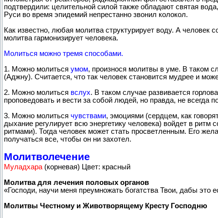
подтвердили: целительной силой также обладают святая вода,
Руси во время эпидемий непрестанно звонил колокол.
Как известно, любая молитва структурирует воду. А человек с
молитва гармонизирует человека.
Молиться можно тремя способами.
1. Можно молиться
умом
, произнося молитвы в уме. В таком 
(Аджну). Считается, что так человек становится мудрее и може
2. Можно молиться
вслух
. В таком случае развивается горлов
проповедовать и вести за собой людей, но правда, не всегда п
3. Можно молиться
чувствами
, эмоциями (сердцем, как говоря
дыхание регулирует всю энергетику человека) войдет в ритм 
ритмами). Тогда человек может стать просветленным. Его жел
получаться все, чтобы он ни захотел.
Молитволечение
Муладхара
(корневая) Цвет: красный
Молитва для лечения половых органов
«Господи, научи меня преумножать богатства Твои, дабы это 
Молитвы Честному и Животворящему Кресту Господню