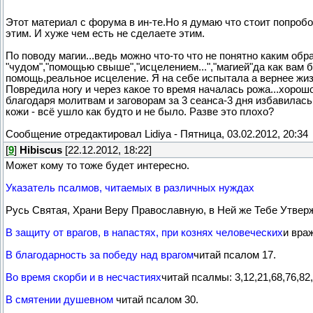
Этот материал с форума в ин-те.Но я думаю что стоит попробо
этим. И хуже чем есть не сделаете этим.
По поводу магии...ведь можно что-то что не понятно каким об
"чудом","помощью свыше","исцелением...","магией"да как вам 
помощь,реальное исцеление. Я на себе испытала а вернее жиз
Повредила ногу и через какое то время началась рожа...хоро
благодаря молитвам и заговорам за 3 сеанса-3 дня избавилась 
кожи - всё ушло как будто и не было. Разве это плохо?
Сообщение отредактировал
Lidiya
-
Пятница, 03.02.2012, 20:34
[
9
]
Hibiscus
[22.12.2012, 18:22]
Может кому то тоже будет интересно.
Указатель псалмов, читаемых в различных нуждах
Русь Святая, Храни Веру Православную, в Ней же Тебе Утвер
В защиту от врагов, в напастях, при кознях человеческих
и враж
В благодарность за победу над врагом
читай псалом 17.
Во время скорби и в несчастиях
читай псалмы: 3,12,21,68,76,82,
В смятении душевном
читай псалом 30.