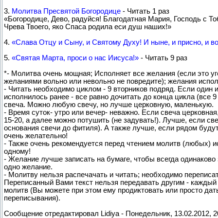
3.
Молитва Пресвятой Богородице
- Читать 1 раз
«Богородице, Дево, радуйся! Благодатная Мария, Господь с Т
Чрева Твоего, яко Спаса родила еси душ наших!»
4.
«Слава Отцу и Сыну, и Святому Духу! И ныне, и присно, и во
5.
«Святая Марта, проси о нас Иисуса!»
- Читать 9 раз
*- Молитва очень мощная; Исполняет все желания (если это у
желаниями вольно или невольно не повредите); желания испол
- Читать необходимо циклом - 9 вторников подряд. Если один 
исполнилось ранее - все равно дочитать до конца цикла (все 9
свеча. Можно любую свечу, но лучше церковную, маленькую.
- Время суток- утро или вечер- неважно. Если свеча церковная,
15-20, а далее можно потушить (не задувать!). Лучше, если св
основания свечи до фитиля). А также лучше, если рядом будут
очень желательно!
- Также очень рекомендуется перед чтением молитв (любых) и
одному!
- Желание лучше записать на бумаге, чтобы всегда одинаково 
одно желание.
- Молитву нельзя распечачать и читать; необходимо переписат
Переписанный Вами текст нельзя передавать другим - каждый 
молитв (Вы можете при этом ему продиктовать или просто дат
переписывания).
Сообщение отредактировал
Lidiya
-
Понедельник, 13.02.2012, 2