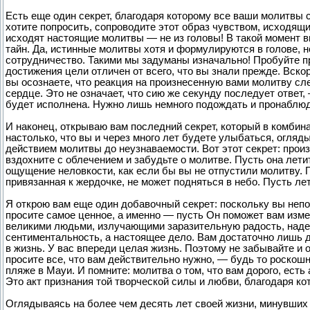
Есть еще один секрет, благодаря которому все ваши молитвы 
хотите попросить, сопроводите этот образ чувством, исходящим
исходят настоящие молитвы — не из головы! В такой момент в
тайн. Да, истинные молитвы хотя и формулируются в голове, н
сотрудничество. Такими мы задуманы изначально! Пробуйте пр
достижения цели отличен от всего, что вы знали прежде. Вск
вы осознаете, что реакция на произнесенную вами молитву сле
сердце. Это не означает, что сию же секунду последует ответ, 
будет исполнена. Нужно лишь немного подождать и пронаблюд
И наконец, открываю вам последний секрет, который в комбин
настолько, что вы и через много лет будете улыбаться, огл
действием молитвы до неузнаваемости. Вот этот секрет: про
вздохните с облечением и забудьте о молитве. Пусть она летит
ощущение неловкости, как если бы вы не отпустили молитву. П
привязанная к жердочке, не может подняться в небо. Пусть лет
Я открою вам еще один добавочный секрет: поскольку вы неп
просите самое ценное, а именно — пусть Он поможет вам изм
великими людьми, излучающими заразительную радость, надеж
сентиментальность, а настоящее дело. Вам достаточно лишь де
в жизнь. У вас впереди целая жизнь. Поэтому не забывайте и 
просите все, что вам действительно нужно, — будь то роско
пляже в Мауи. И помните: молитва о том, что вам дорого, есть
Это акт признания той творческой силы и любви, благодаря ко
Оглядываясь на более чем десять лет своей жизни, минувших с