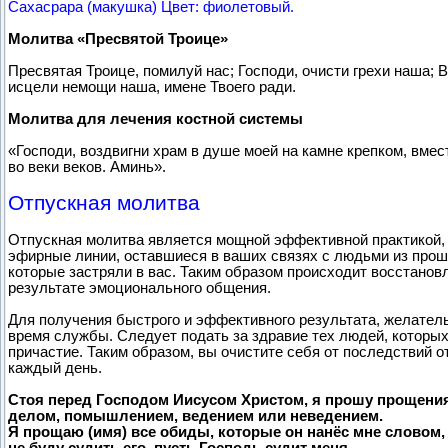
Сахасрара (макушка) Цвет: фиолетовый.
Молитва «Пресвятой Троице»
Пресвятая Троице, помилуй нас; Господи, очисти грехи наша; 
исцели немощи наша, имене Твоего ради.
Молитва для лечения костной системы
«Господи, воздвигни храм в душе моей на камне крепком, вмес
во веки веков. Аминь».
Отпускная молитва
Отпускная молитва является мощной эффективной практикой, 
эфирные линии, оставшиеся в ваших связях с людьми из прошл
которые застряли в вас. Таким образом происходит восстанов
результате эмоционального общения.
Для получения быстрого и эффективного результата, желател
время службы. Следует подать за здравие тех людей, которых
причастие. Таким образом, вы очистите себя от последствий 
каждый день.
Стоя перед Господом Иисусом Христом, я прошу прощения 
делом, помышлением, ведением или неведением.
Я прощаю (имя) все обиды, которые он нанёс мне словом
не буду судить его, пусть Господь судит меня.