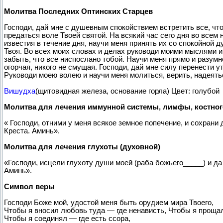
Молитва Последних Оптинских Старцев
Господи, дай мне с душевным спокойствием встретить все, чт
предаться воле Твоей святой. На всякий час сего дня во всем 
известия в течение дня, научи меня принять их со спокойной 
Твоя. Во всех моих словах и делах руководи моими мыслями и
забыть, что все ниспослано тобой. Научи меня прямо и разумн
огорчая, никого не смущая. Господи, дай мне силу перенести у
Руководи моею волею и научи меня молиться, верить, надеятьс
Вишудха
(щитовидная железа, основание горла) Цвет: голубой
Молитва для лечения иммунной системы, лимфы, костного
« Господи, отними у меня всякое земное попечение, и сохран
Креста. Аминь».
Молитва для лечения глухоты (духовной)
«Господи, исцели глухоту души моей (раба божьего_____) и да 
Аминь».
Символ веры
Господи Боже мой, удостой меня быть орудием мира Твоего,
Чтобы я вносил любовь туда — где ненависть, Чтобы я проща
Чтобы я соединял — где есть ссора,