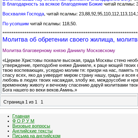
В благодарность за всякое благодеяние Божие
читай псалмы: 33
Восхваляя Господа
, читай псалмы: 23,88,92,95,110,112,113,114,
По усопшим
читай псалмы: 118,50.
*************************************************************************
Молитва об обретении своего жилища, молитв
Молитва благоверному князю Даниилу Московскому
«Церкве Христовы похвале высокая, града Москвы стено нео
утверждение, преподобне княже Данииле, к раце мощей твоих 
твою воспевающих, усердно молим тя: призри на нас, память 
спасу всех, яко да уивердит миром страну нашу, грады и всея 
любовь в людях твоих насаждая, злобу же, междоусобие и нра
временному животу и вечному спасению даруй молитвами твои
Бога нашего во веки веков.Аминь.»
Страница
1
из
1
1
Главная
Ф О Р У М
Визовые вопросы
Английские тексты
Письма на английском