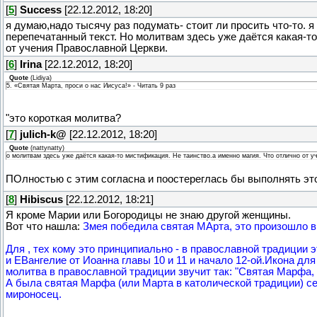
[
5
]
Success
[22.12.2012, 18:20]
я думаю,надо тысячу раз подумать- стоит ли просить что-то. я
перепечатанный текст. Но молитвам здесь уже даётся какая-то
от учения Православной Церкви.
[
6
]
Irina
[22.12.2012, 18:20]
Quote
(
Lidiya
)
5. «Святая Марта, проси о нас Иисуса!» - Читать 9 раз
"это короткая молитва?
[
7
]
julich-k@
[22.12.2012, 18:20]
Quote
(
nattynatty
)
о молитвам здесь уже даётся какая-то мистификация. Не таинство.а именно магия. Что отлично от 
ПОлностью с этим согласна и поостереглась бы выполнять эт
[
8
]
Hibiscus
[22.12.2012, 18:21]
Я кроме Марии или Богородицы не знаю другой женщины.
Вот что нашла:
Змея победила святая МАрта, это произошло в
Для , тех кому это принципиально - в православной традиции э
и ЕВангелие от Иоанна главы 10 и 11 и начало 12-ой.Икона д
молитва в православной традиции звучит так: "Святая Марфа, м
А была святая Марфа (или Марта в католической традиции) се
мироносец.