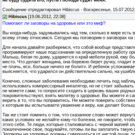
Сообщение отредактировал
Hibiscus
-
Воскресенье, 15.07.2012,
[
2
]
Hibiscus
[19.06.2012, 22:38]
Помогают ли заговоры на здоровье или это миф?
Вы когда-нибудь задумывались над тем, сколько в мире есть вс
всему этому относимся. Сегодня мы поговорим о заговорах на 
Для начала давайте разберемся, что собой вообще представля
программируют наше подсознание на определенную работу орг
Малыш, бегая по дому, ударяется о край мебели рукой, ему бо
место. Что делает женщина, она бережно берет ручку, гладит ее
не плачь, все, больше ничего не болит». И ребенок успокаивае
выясняется, что ударился он действительно сильно, на ушибл
Конечно, сложные заболевания необходимо лечить под наблю
использовать компрессорный ингалятор, но не стоит забывать 
не можете сами, то попросите сходить в церковь ваших родных
покровительствуют, взять молитву о здоровье. Вы можете и са
верить в то, что вы поправитесь. Не можете поверить собстве
к которым вы испытываете уважение и веру, как делает боль
Так же стоит помнить о том, что сказанное слово может вернут
каких условиях не желайте кому-то болезни, не говорите, что
этого себе. Те люди, которые сталкивались с черной магией зл
покалеченное свое, подумайте, готовы ли вы заплатить такую 
Заговоры на здоровье должны совершаться от чистой души, то