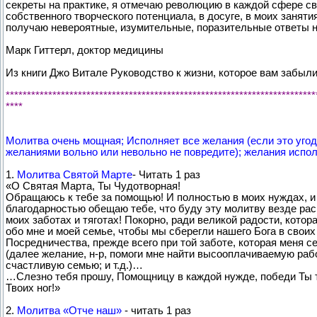
секреты на практике, я отмечаю революцию в каждой сфере сво
собственного творческого потенциала, в досуге, в моих занятия
получаю невероятные, изумительные, поразительные ответы н
Марк Гиттерл, доктор медицины
Из книги Джо Витале Руководство к жизни, которое вам забыл
*************************************************************************
****
Молитва очень мощная; Исполняет все желания (если это угод
желаниями вольно или невольно не повредите); желания испол
1.
Молитва Святой Марте
- Читать 1 раз
«О Святая Марта, Ты Чудотворная!
Обращаюсь к тебе за помощью! И полностью в моих нуждах, 
благодарностью обещаю тебе, что буду эту молитву везде рас
моих заботах и тяготах! Покорно, ради великой радости, кото
обо мне и моей семье, чтобы мы сберегли нашего Бога в свои
Посредничества, прежде всего при той заботе, которая меня с
(далее желание, н-р, помоги мне найти высооплачиваемую раб
счастливую семью; и т.д.)…
…Слезно тебя прошу, Помощницу в каждой нужде, победи Ты тя
Твоих ног!»
2.
Молитва «Отче наш»
- читать 1 раз