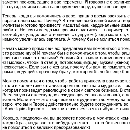
заметят произошедшие в вас перемены. Я говорю не о религиоз
По сути, религия взяла на вооружение веру, существовавшую 
Теперь, когда вы помолились о вере, пришло время раскрыть
поразительно мало. Почему? В течение всей вашей жизни тво
молитвы и готово произвести масштабные, кардинальные измен
любите. Но почти всегда мы просим о пустяках — например, о
как-нибудь уладились отношения с супругом (люди молятся, ч
немного увеличилась зарплата. А почему бы не молиться понах
Начать можно прямо сейчас: предлагаю вам помолиться о том,
это рекомендую! И почему бы не помолиться о том, чтобы ваш
поистине замечательными? Упоминайте в молитвах множество
«Я молюсь, чтобы я стал(а) потрясающим(щей) мужем (женой) 
нежностью». Если вы не женаты, почему бы вам не помолиться 
роман, ведущий к прочному браку, в котором было бы еще бол
Можно помолиться о том, чтобы работа приносила вам счасть
стали в коллективе катализатором творчества и мудрости. Пом
которая произведет революцию в своем секторе бизнеса. В о
Вселенную (и ежесекундно созидающая ее вновь и вновь), с ле
малое. Молитва — это творческое сотрудничество между ваш
верю, что вы и Творец действительно будете сотрудничать во 
«Aude liquid dignum!» — рискните взяться за что-нибудь стояще
Хорошо, предположим, вы дерзаете просить в молитвах о чем-
каждый раз, когда вас что-нибудь угнетает — от собственного
не помолиться о великих преобразованиях!