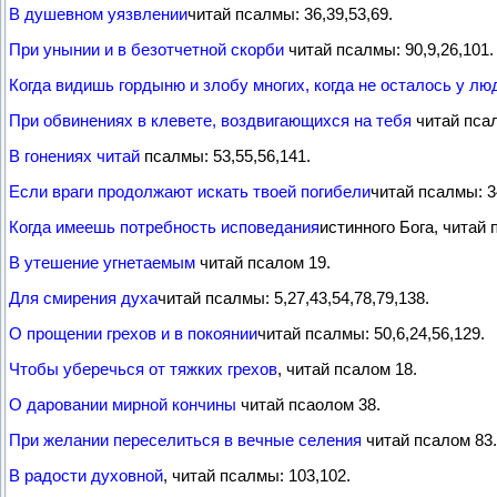
В душевном уязвлении
читай псалмы: 36,39,53,69.
При унынии и в безотчетной скорби
читай псалмы: 90,9,26,101.
Когда видишь гордыню и злобу многих, когда не осталось у люд
При обвинениях в клевете, воздвигающихся на тебя
читай псал
В гонениях читай
псалмы: 53,55,56,141.
Если враги продолжают искать твоей погибели
читай псалмы: 3
Когда имеешь потребность исповедания
истинного Бога, читай 
В утешение угнетаемым
читай псалом 19.
Для смирения духа
читай псалмы: 5,27,43,54,78,79,138.
О прощении грехов и в покоянии
читай псалмы: 50,6,24,56,129.
Чтобы уберечься от тяжких грехов
, читай псалом 18.
О даровании мирной кончины
читай псаолом 38.
При желании переселиться в вечные селения
читай псалом 83.
В радости духовной
, читай псалмы: 103,102.