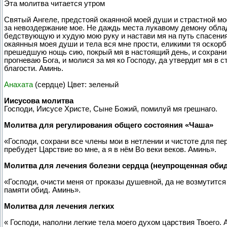
Эта молитва читается утром
Святый Ангеле, предстояй окаянной моей души и страстной мое
за невоздержание мое. Не даждь места лукавому демону облад
бедствующую и худую мою руку и настави мя на путь спасения
окаянныя моея души и тела вся мне прости, еликими тя оскорби
прешедшую нощь сию, покрый мя в настоящий день, и сохрани м
прогневаю Бога, и молися за мя ко Господу, да утвердит мя в 
благости. Аминь.
Анахата
(сердце) Цвет: зеленый
Иисусова молитва
Господи, Иисусе Христе, Сыне Божий, помилуй мя грешнаго.
Молитва для регулирования общего состояния «Чаша»
«Господи, сохрани все члены мои в нетлении и чистоте для пе
пребудет Царствие во мне, а я в нём Во веки веков. Аминь».
Молитва для лечения болезни сердца (неупрощенная обид
«Господи, очисти меня от проказы душевной, да не возмутится
памяти обид. Аминь».
Молитва для лечения легких
« Господи, наполни легкие тела моего духом царствия Твоего.