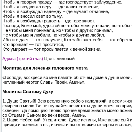
Чтобы я говорил правду — где господствует заблуждение,
Чтобы я воздвигал веру — где давит сомнение,
Чтобы я возбуждал надежду – где мучает отчаяние,
Чтобы я вносил свет во тьму,
Чтобы я возбуждал радость – где горе живет.
Господи, Боже мой, удостой не чтобы меня утешали, но чтобы 
Не чтобы меня понимали, но чтобы я других понимал,
Не чтобы меня любили, но чтобы я других любил,
Ибо кто дает — тот получает, Кто забывает себя — тот обретае
Кто прощает — тот простится,
Кто умирает — тот просыпается к вечной жизни.
Аджна (третий глаз)
Цвет: лиловый
Молитва для лечения головного мозга
«Господи, воскреси во мне память об отчем доме в душе моей
нетленный чертог Славы Твоей. Аминь».
Молитва Святому Духу
1. Душе Святый! Всю вселенную собою наполняяй, и всем жизн
смиренно молю Тя: не гнушайся нечистоты души моея, но приид
скверны. Да помощию Твоею прочее время живота моего поживу
со Отцем и Сыном во веки веков. Аминь.
2. Царю Небесный, Утешителю, Душе истины, Иже везде сый и
прииди и вселися в ны, и очисти ны от всякия скверны и спаси