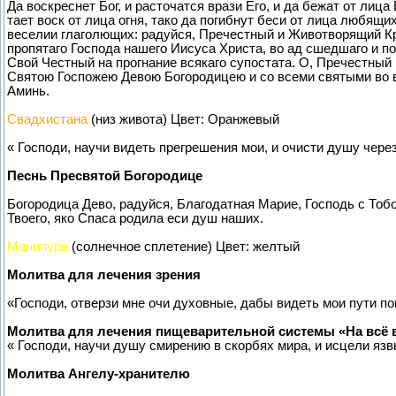
Да воскреснет Бог, и расточатся врази Его, и да бежат от лица
тает воск от лица огня, тако да погибнут беси от лица любящ
веселии глаголющих: радуйся, Пречестный и Животворящий Кр
пропятаго Господа нашего Иисуса Христа, во ад сшедшаго и п
Свой Честный на прогнание всякаго супостата. О, Пречестный
Святою Госпожею Девою Богородицею и со всеми святыми во 
Аминь.
Свадхистана
(низ живота) Цвет: Оранжевый
« Господи, научи видеть прегрешения мои, и очисти душу чере
Песнь Пресвятой Богородице
Богородица Дево, радуйся, Благодатная Марие, Господь с Тоб
Твоего, яко Спаса родила еси душ наших.
Манипура
(солнечное сплетение) Цвет: желтый
Молитва для лечения зрения
«Господи, отверзи мне очи духовные, дабы видеть мои пути по
Молитва для лечения пищеварительной системы «На всё 
« Господи, научи душу смирению в скорбях мира, и исцели яз
Молитва Ангелу-хранителю