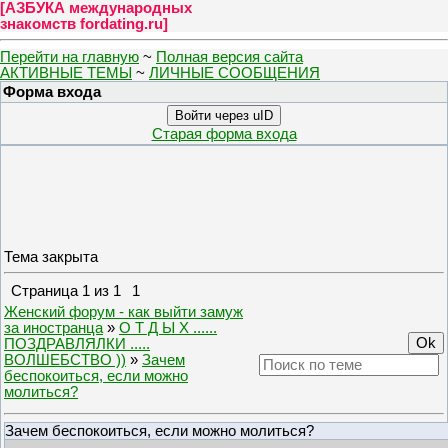
[
АЗБУКА международных
знакомств fordating.ru
]
Перейти на главную
~
Полная версия сайта
АКТИВНЫЕ ТЕМЫ
~
ЛИЧНЫЕ СООБЩЕНИЯ
Форма входа
Войти через uID
Старая форма входа
Тема закрыта
Страница
1
из
1
1
Женский форум - как выйти замуж
за иностранца
»
О Т Д Ы Х ......
ПОЗДРАВЛЯЛКИ .....
ВОЛШЕБСТВО ))
»
Зачем
беспокоиться, если можно
молиться?
Зачем беспокоиться, если можно молиться?