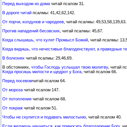
Перед выходом из дома
читай псалом 31.
В дороге читай
псалмы: 41,42,62,142.
От порчи, колдунов и чародеев
, читай псалмы: 49,53,58,139,63.
Против нападений бесовских
, читай псалмы: 45,67.
Когда слышишь, что хулят Промысл Божий
, читай псалмы: 13,
Когда видишь, что нечестивые благоденствуют, а праведные т
В болезнях
читай псалмы: 29,46,69.
В обстояниях,
чтобы Господь услышал твою молитву
, читай п
Когда просишь милости и щедрот у Бога
, читай псалом 66.
Перед посевом
читай псалом 64.
От мороза
читай псалом 147.
От потопления
читай псалом 68.
От покраж
читай псалом 51.
Чтобы не скупится и подавать милостыню
, читай псалом 40.
Если желаешь научиться, как приносить благодарение Богу
, ч