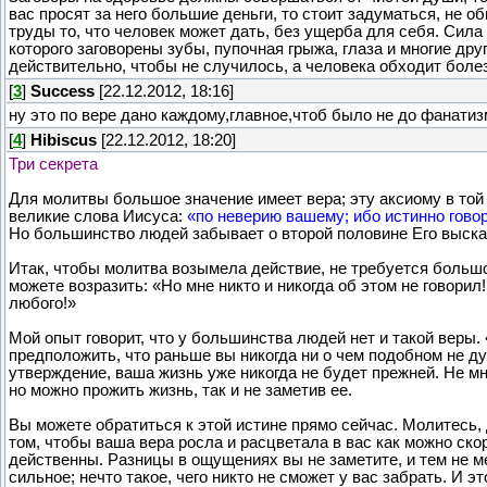
вас просят за него большие деньги, то стоит задуматься, не о
труды то, что человек может дать, без ущерба для себя. Сила 
которого заговорены зубы, пупочная грыжа, глаза и многие др
действительно, чтобы не случилось, а человека обходит боле
[
3
]
Success
[22.12.2012, 18:16]
ну это по вере дано каждому,главное,чтоб было не до фанатиз
[
4
]
Hibiscus
[22.12.2012, 18:20]
Три секрета
Для молитвы большое значение имеет вера; эту аксиому в то
великие слова Иисуса:
«по неверию вашему; ибо истинно говор
Но большинство людей забывает о второй половине Его выск
Итак, чтобы молитва возымела действие, не требуется большой
можете возразить: «Но мне никто и никогда об этом не говорил!
любого!»
Мой опыт говорит, что у большинства людей нет и такой веры.
предположить, что раньше вы никогда ни о чем подобном не ду
утверждение, ваша жизнь уже никогда не будет прежней. Не мн
но можно прожить жизнь, так и не заметив ее.
Вы можете обратиться к этой истине прямо сейчас. Молитесь,
том, чтобы ваша вера росла и расцветала в вас как можно ско
действенны. Разницы в ощущениях вы не заметите, и тем не м
сильное; нечто такое, чего никто не сможет у вас забрать. И 