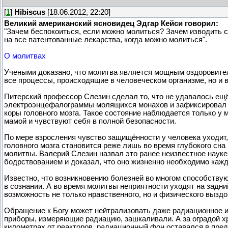
[
1
]
Hibiscus
[18.06.2012, 22:20]
Великий американский ясновидец Эдгар Кейси говорил:
"Зачем беспокоиться, если можно молиться? Зачем изводить се
на все патентованные лекарства, когда можно молиться".
О молитвах
Учеными доказано, что молитва является мощным оздоровите
все процессы, происходящие в человеческом организме, но и 
Питерский профессор Слезин сделал то, что не удавалось ещ
электроэнцефалограммы молящихся монахов и зафиксировал
коры головного мозга. Такое состояние наблюдается только у 
мамой и чувствуют себя в полной безопасности.
По мере взросления чувство защищённости у человека уходит, 
головного мозга становится реже лишь во время глубокого сна
молитвы. Валерий Слезин назвал это ранее неизвестное наук
бодрствованием и доказал, что оно жизненно необходимо кажд
Известно, что возникновению болезней во многом способству
в сознании. А во время молитвы неприятности уходят на задни
возможность не только нравственного, но и физического вызд
Обращение к Богу может нейтрализовать даже радиационное и
приборы, измеряющие радиацию, зашкаливали. А за оградой х
километрах от реакторов, радиационный фон оставался в пре