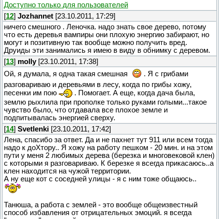
Доступно только для пользователей
[
12
]
Jozhannet
[23.10.2011, 17:29]
ничего смешного . Леночка. надо знать свое дерево, потому
что есть деревья вампиры они плохую энергию забирают, но
могут и позитивную так вообще можно получить вред.
Друиды эти занимались я имею в виду в обнимку с деревом.
[
13
]
molly
[23.10.2011, 17:38]
Ой, я думала, я одна такая смешная
. Я с грибами
разговариваю и деревьями в лесу, когда по грибы хожу,
песенки им пою
. Помогает. А еще, когда дача была,
землю рыхлила при прополке только руками голыми...такое
чувство было, что отдавала все плохое земле и
подпитывалась энергией сверху.
[
14
]
Svetlenki
[23.10.2011, 17:42]
Лена, спасибо за ответ. Да и не пахнет тут 911 или всем тогда
надо к доХтору.. Я хожу на работу пешком - 20 мин. и на этом
пути у меня 2 любимых дерева (березка и многовековой клен)
с которыми я разговариваю. К березке я всегда прикасаюсь..а
клен находится на чужой территории.
А ну еще кот с соседней улицы - я с ним тоже общаюсь..
Танюша, а работа с землей - это вообще общеизвестный
способ избавления от отрицательных эмоций. я всегда