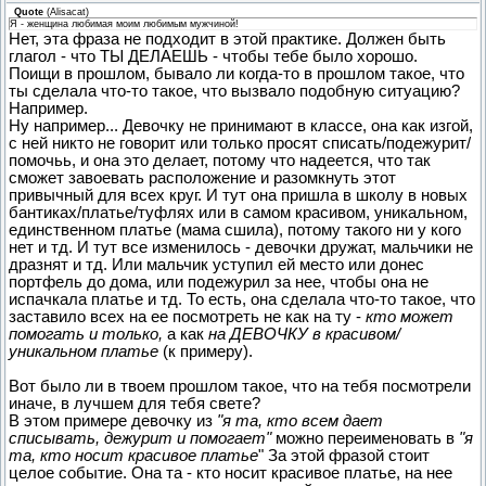
Quote
(
Alisacat
)
Я - женщина любимая моим любимым мужчиной!
Нет, эта фраза не подходит в этой практике. Должен быть
глагол - что ТЫ ДЕЛАЕШЬ - чтобы тебе было хорошо.
Поищи в прошлом, бывало ли когда-то в прошлом такое, что
ты сделала что-то такое, что вызвало подобную ситуацию?
Например.
Ну например... Девочку не принимают в классе, она как изгой,
с ней никто не говорит или только просят списать/подежурит/
помочьь, и она это делает, потому что надеется, что так
сможет завоевать расположение и разомкнуть этот
привычный для всех круг. И тут она пришла в школу в новых
бантиках/платье/туфлях или в самом красивом, уникальном,
единственном платье (мама сшила), потому такого ни у кого
нет и тд. И тут все изменилось - девочки дружат, мальчики не
дразнят и тд. Или мальчик уступил ей место или донес
портфель до дома, или подежурил за нее, чтобы она не
испачкала платье и тд. То есть, она сделала что-то такое, что
заставило всех на ее посмотреть не как на ту -
кто может
помогать и только,
а как
на ДЕВОЧКУ в красивом/
уникальном платье
(к примеру).
Вот было ли в твоем прошлом такое, что на тебя посмотрели
иначе, в лучшем для тебя свете?
В этом примере девочку из
"я та, кто всем дает
списывать, дежурит и помогает"
можно переименовать в
"я
та, кто носит красивое платье
" За этой фразой стоит
целое событие. Она та - кто носит красивое платье, на нее