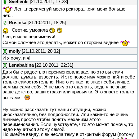
[
6
]
Svetlenki
[21.10.2011, 17:23]
Лен...переименуй моего ректора....сил моих больше
нет...
[
7
]
Rosinka
[21.10.2011, 18:25]
Светик, уморила
Лен, и меня переименуй!
Самой сложнее это делать, может со стороны виднее
[
8
]
molly
[21.10.2011, 20:32]
И я хочу, и я!
[
9
]
Lenababina
[22.10.2011, 22:31]
Да я бы с радостью переименовала вас, но это вы сами
должны думать, взвесить. И это новое имя можно найти себе
только самостоятельно. Никто из нас не знает себя лучше,
чем мы сами себя. Я не могу это сделать, ведь я не знаю
ваше детство, ваши страхи или привычки. Это знаете только
вы сами.
Ну можно рассказать тут наши ситуации, можно
иносказательно, без подробностей. Или какие-то не очень
личные, просто чтобы понять механизм этого
переименования. Если чувствуете, что это может помочь, то
надо научиться этому самой.
Но имейте ввиду, я вынесла тему в открытый форум (потому