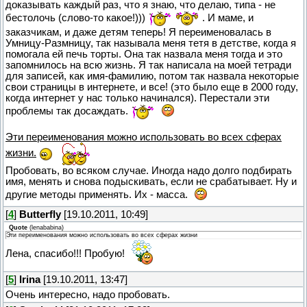
доказывать каждый раз, что я знаю, что делаю, типа - не
бестолочь (слово-то какое!)))
. И маме, и
заказчикам, и даже детям теперь! Я переименовалась в
Умницу-Размницу, так называла меня тетя в детстве, когда я
помогала ей печь торты. Она так назвала меня тогда и это
запомнилось на всю жизнь. Я так написала на моей тетради
для записей, как имя-фамилию, потом так назвала некоторые
свои страницы в интернете, и все! (это было еще в 2000 году,
когда интернет у нас только начинался). Перестали эти
проблемы так досаждать.
Эти переименования можно использовать во всех сферах
жизни.
Пробовать, во всяком случае. Иногда надо долго подбирать
имя, менять и снова подыскивать, если не срабатывает. Ну и
другие методы применять. Их - масса.
[
4
]
Butterfly
[19.10.2011, 10:49]
Quote
(
lenababina
)
Эти переименования можно использовать во всех сферах жизни
Лена, спасибо!!! Пробую!
[
5
]
Irina
[19.10.2011, 13:47]
Очень интересно, надо пробовать.