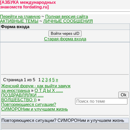
[
АЗБУКА международных
знакомств fordating.ru
]
Перейти на главную
~
Полная версия сайта
АКТИВНЫЕ ТЕМЫ
~
ЛИЧНЫЕ СООБЩЕНИЯ
Форма входа
Войти через uID
Старая форма входа
Страница
1
из
5
1
2
3
4
5
»
Женский форум - как выйти замуж
за иностранца
»
О Т Д Ы Х ......
ПОЗДРАВЛЯЛКИ .....
ВОЛШЕБСТВО ))
»
Повторяющиеся ситуации?
СИМОРОНим и улучшаем жизнь
Повторяющиеся ситуации? СИМОРОНим и улучшаем жизнь