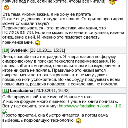
прячьте под hide, если не хотите, чтобы все читали).
Эта тема многим важна, я не хочу ее прятать.
Позже еще допишу - откуда это пошло. От притчи про тигров,
может слышали такую?
Переименовываться - это не мистика или магия, это
ПСИХОЛОГИЯ. Если не можешь изменить ситуацию, измени
отношение к ней. И именно это помогает сделать
преименование.
[
10
]
Svetlenki
[23.10.2011, 15:31]
Лена, спасибо за этот раздел. Я вчера лазила по форуму
симоронвскому в поисках технологи переименования. Но
голова забита эмоциями, недовольством и возмущением, в
итоге ни фига не поняла. Правильно это называется
вихрем...меня че то так закрутило, что не могу даже с
помощью йоги успокоиться. Во как ..буду придуывать всем
новые имена, раздача подарков, к сожалению, не помогла.
[
11
]
Lenababina
[23.10.2011, 16:42]
Себе придумывай тоже имена! Начни с этого.
У них на форуме много лишнего. Лучше их книги почитать.
Вот у нас скачать эту книгу:
http://www.fordating.ru/load....-1-0-
27
Просто прочитай, она быстро читается, а потом сама
выберешь подходящую технологию.