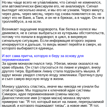
Но мы чаще всего не улавливаем, что сигнал не изменился,
или автоматически фиксируем его, не анализируя. Сигнал
выглядит несколько иначе, и мы его не узнаем. Через минуту,
через день, через месяц, через год снова появляется он, но
зовут его не Ваня, а Таня, и он не в брюках, а в чадре. Он не в
троллейбусе, а на осле.
Возникает ощущение водоворота. Как белка в колесе мы
движемся, не в силах выбраться из кутерьмы обстоятельств,
потому что попали в водоворот, в цикл, в вихревую
сигнальную ситуацию. Если информация второго экрана
игнорируется и дальше, то вихрь может перейти в смерч, из
которого выбираются единицы.
И вот сама притча, которую я беру за основу для
переименования:
За одним монахом гнался тигр. Убегая, монах оказался на
краю обрыва. Он стал спускаться по лиане и увидел, внизу
другого тигра. Вдобавок лиану стала подгрызать мышка. И
вдруг монах увидел спелую ягоду земляники. Протянул руку
и съел самую вкусную ягоду в жизни.
Монаху удалось спастись, иначе мы никогда не узнали бы
этой истории. Мы подошли к ключевой идее системы
Симорон, идее переименования (смены масок).
Диагностическое имя (старая маска) монаха звучало
примерно так: "Я тот, который висит на лиане, перегрызаемой
мышкой, и которого поджидают тигры", а новое имя: "Я тот,