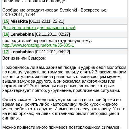
"лечилась" с лопатой в огороде
Сообщение отредактировал
Svetlenki
-
Воскресенье,
23.10.2011, 17:44
[
15
]
MissRita
[01.11.2011, 22:21]
Доступно только для пользователей
[
16
]
Lenababina
[02.11.2011, 02:27]
про родителей перенесла в отдельную тему:
http://www.fordating.ru/forum/35-609-1
[
17
]
Lenababina
[02.11.2011, 04:22]
Вот из книги Симорон:
Приходилось ли вам, забивая гвоздь и ударив себя молотком
по пальцу, ударять по тому же пальцу опять? Знакома ли вам
такая ситуация: женщина развелась с выпивающим мужем,
вышла замуж за другого, а он оказался алкоголиком или
наркоманом? Это примеры вихревых сигналов, которые
характеризует повтор, укрупнение, приближение ситуации.
Один уважаемый человек умудрялся на все свои брюки во
время еды ронять либо картофелину, либо кусок жирного
мяса, либо что-то другое. И именно на левую штанину. У него
на всех брюках, на левых штанинах были повторяющиеся
сигналы.
Можно привести много примеров повторяющихся сигналов.