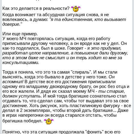
Как это делается в реальности?
Когда возникает та абсурдная ситуация снова, я не
вовлекаюсь, а думаю:
"я та единственная, кто вызывает
доверие."
Или еще пример.
У моего МЧ повторялась ситуация, когда его работу
приписывали другому человеку, а он вроде как не у дел. Он
как-то поделился, был в шоке. Говорит -
я это придумал,
разработал целое направление, а повышение дали другому,
кто в этом даже не смыслит и он терь ходит ко мне за
консультациями.
Тогда я поняла, что это та самая "спираль". И мы стали
выяснять, когда это бывало в детстве у него тоже.
Он
вспомнил!
В детстве все его достижения приписывали
одному его младшему двоюродному брату, он рос без отца и
его все жалели. И дядя их сказал моему МЧ -
ты старше,
должен уступать.
И мой тогда братишке сознательно стал
отдавать то, что сделал сам, чтобы тот выдавал это за свое
достижение. Хоть рисунок, хоть пластилиновую фигурку - все
делал в 2 экземплярах, чтобы второй дать братишке... Даже
в играх наперегонки он всегда старался отстать, чтобы
братишка победил.
Понятно, что эта ситуация продолжала "фонить" всю его