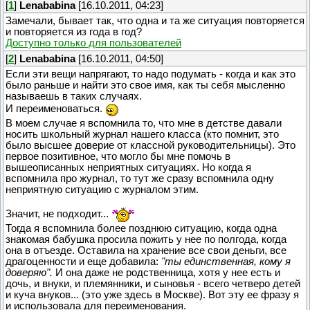
[
1
]
Lenababina
[16.10.2011, 04:23]
Замечали, бывает так, что одна и та же ситуация повторяется
и повторяется из года в год?
Доступно только для пользователей
[
2
]
Lenababina
[16.10.2011, 04:50]
Если эти вещи напрягают, то надо подумать - когда и как это
было раньше и найти это свое имя, как ты себя мысленно
называешь в таких случаях.
И переименоваться.
В моем случае я вспомнила то, что мне в детстве давали
носить школьный журнал нашего класса (кто помнит, это
было высшее доверие от классной руководительницы). Это
первое позитивное, что могло бы мне помочь в
вышеописанных неприятных ситуациях. Но когда я
вспомнила про журнал, то тут же сразу вспомнила одну
неприятную ситуацию с журналом этим.
Значит, не подходит...
Тогда я вспомнила более позднюю ситуацию, когда одна
знакомая бабушка просила пожить у нее по полгода, когда
она в отъезде. Оставила на хранение все свои деньги, все
драгоценности и еще добавила:
"ты единственная, кому я
доверяю".
И она даже не родственница, хотя у нее есть и
дочь, и внуки, и племянники, и сыновья - всего четверо детей
и куча внуков... (это уже здесь в Москве). Вот эту ее фразу я
и использовала для переименования.