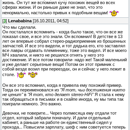
жизнь. Он тут же вспомнил кучу похожих вещей во всех
сферах жизни. И он раньше даже не знал, что это
ненормально, настолько привык к подобным вещам!
[
3
]
Lenababina
[16.10.2011, 04:52]
Что мы сделали.
Он посталался вспомнить - когда было такое, что он все же
показал свое, и все это знали. Он вспомнил! В детстве в 13
лет он впервые собрал стерео-радиоприемник из брошенных
запчастей. И все это видели, и тот дядька его, кто заставлял
все лавры отдавать племяннику, тоже это видел. И все моего
МЧ хвалили, и никто не решился отнять у него это
достижение. И все потом говорили- надо же! Такой маленький
и уже делает серьезные вещи! Потом он этот примник с
собой везде возил при переездах, он и сейчас у него лежит в
столе.
Он все это вспомнил, когда я привела ему похожий пример.
Тогда он переименовался из
"Я тот, чьи достижения никто
не ценит"
в
"Я тот, кто делает stereo-HiFi"
Я стала к нему
так обращаться в письмах и в скайпе иногда, ну мы типа так
поиграли немного. Это важно.
Девочки, не поверите... Через полмесяца ему отдали тот
отдел, который забрали поначалу. И дали отдельный
кабинет, а раньше на работе он единственный сидел у
прохода... Повысили зарплату, шеф с ним советуется теперь