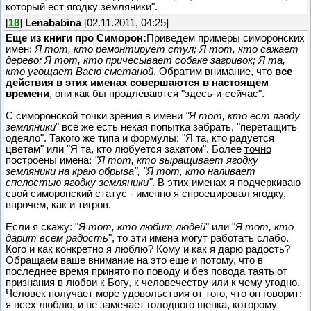
который ест ягодку земляники".
[
18
]
Lenababina
[02.11.2011, 04:25]
Еще из книги про Симорон:
Приведем примеры симоронских
имен:
Я тот, кто ремонтирует стул; Я тот, кто сажает
дерево; Я тот, кто причесывает собаке загривок; Я та,
кто угощает Васю сметаной
. Обратим внимание, что
все
действия в этих именах совершаются в настоящем
времени
, они как бы продлеваются "здесь-и-сейчас".
С симоронской точки зрения в имени
"Я тот, кто ест ягоду
земляники
" все же есть некая попытка забрать, "перетащить
одеяло". Такого же типа и формулы: "Я та, кто радуется
цветам" или "Я та, кто любуется закатом". Более
точно
построены имена:
"Я тот, кто выращивает ягодку
земляники на краю обрыва", "Я тот, кто наливает
спелостью ягодку земляники"
. В этих именах я подчеркиваю
свой симоронский статус - именно я спроецировал ягодку,
впрочем, как и тигров.
Если я скажу: "
Я тот, кто любит людей
" или "
Я тот, кто
дарит всем радость
", то эти имена могут работать слабо.
Кого и как конкретно я люблю? Кому и как я дарю радость?
Обращаем ваше внимание на это еще и потому, что в
последнее время принято по поводу и без повода таять от
признания в любви к Богу, к человечеству или к чему угодно.
Человек получает море удовольствия от того, что он говорит:
я всех люблю, и не замечает голодного щенка, которому