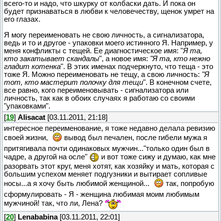
всего-то и надо, что шкурку от колбаски дать. И пока он
будет признаваться в любви к человечеству, щенок умрет на
его глазах.
Я могу переименовать не свою личность, а сигнализатора,
ведь и то и другое - упаковки моего истинного Я. Например, у
меня конфликты с тещей. Ее диагностическое имя: "
Я та,
кто закатывает скандалы
", а новое имя:
"Я та, кто нежно
гладит котенка
". В этих именах подчеркнуто, что теща - это
тоже Я. Можно переименовать не тещу, а свою личность:
"Я
тот, кто мастерит полочку для тещи
". В конечном счете,
все равно, кого переименовывать - сигнализатора или
личность, так как в обоих случаях я работаю со своими
"упаковками".
[
19
]
Alisacat
[03.11.2011, 21:18]
интересное переименование, я тоже недавно делала ревизию
своей жизни,
вывод был печален, после гибели мужа я
притягивала почти одинаковых мужчин..."только один был в
чадре, а другой на осле"
и вот тоже сижу и думаю, как мне
разорвать этот круг, меня хотят, как хозяйку и мать, которая с
большим успехом меняет подгузники и вытирает сопливые
носы...а я хочу быть любимой женщиной...
так, попробую
сформулировать - Я - женщина любимая моим любимым
мужчиной! так, что ли, Лена?
[
20
]
Lenababina
[03.11.2011, 22:01]