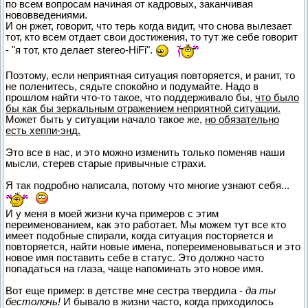
по всем вопросам начиная от кадровых, заканчивая
нововведениями.
И он ржет, говорит, что терь когда видит, что снова вылезает
тот, кто всем отдает свои достижения, то тут же себе говорит
- "я тот, кто делает stereo-HiFi".
Поэтому, если неприятная ситуация повторяется, и ранит, то
не поленитесь, сядьте спокойно и подумайте. Надо в
прошлом найти что-то такое, что поддерживало бы,
что было
бы как бы зеркальным отражением неприятной ситуации.
Может быть у ситуации начало такое же,
но обязательно
есть хеппи-энд.
Это все в нас, и это можно изменить только поменяв наши
мысли, стерев старые привычные страхи.
Я так подробно написала, потому что многие узнают себя...
И у меня в моей жизни куча примеров с этим
переименованием, как это работает. Мы можем тут все кто
имеет подобные спирали, когда ситуация посторяется и
повторяется, найти новые имена, попереименовываться и это
новое имя поставить себе в статус. Это должно часто
попадаться на глаза, чаще напоминать это новое имя.
Вот еще пример: в детстве мне сестра твердила -
да ты
бестолочь!
И бывало в жизни часто, когда приходилось