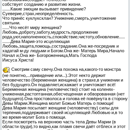
собствует созданию и развитию жизни.
.......Какие эмоции вызывает привидение?
Суеверие,страх,неопределённость.
Что принёс куклуксклан? Унижение,смерть,уничтожение
святыни.
......Что несёт миру женщина?
Любовь,доброту,заботу,мудрость,продолжение
рода,уют,наполненность,спокойствие,чистоту,обновление.....
.......Дева Мария-это исцеляющая
Любовь,защита,помощь,сострадание.Она же-посредник и
хадатай м-ду людьми и Богом.Она же- Матерь Мира,Начало
Начал и,Она же- Богороженница,Мать Господа
Иисуса Христа!
Смотрим саму свечу.Она похожа на,какого-то монстра
(не понятно,...привидение или...).Этот некто держит
человечество (беременная женщина) в страхе,в унижении и
без будущего.Он подавляет,искажает и уничтожает всё!
Беременная женщина (человечество) стоит на коленях-
униженная,растоптанная,обесчещенная и обворованная (нет
будущего).Она простоволоса и голова её повёрнута в сторону
Девы Марии.Женщина молит Божью Матерь о помощи!
Дева Мария посылает женщине (человечеству) силы для
терпения,поддерживает своей исцеляющей Любовью и,в то
же время-молит Бога о помощи.
Если посмотреть на верхнюю часть тела Девы Марии (в
области груди),то видно,как пламя свечи даёт отблеск и этот