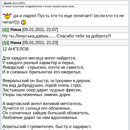
Quote
(
lorst1961
)
я такое получила поздравление и всем нашим разослала...
да и ладно! Пусть кто-то еще почитает! (если кто-то не
читал!)))
[
42
]
Нина
[05.01.2011, 21:07]
Ну ты,Ленуська,даёшь.......Спасибо тебе за доброту!!!
[
43
]
Нина
[05.01.2011, 21:23]
12 АНГЕЛОВ
Для каждого месяца ангел найдется,
У каждого разный характер и перья,
Январский - серьезен, почти не смеется,
И в снежных брильянтах его ожерелье.
Февральский он быстр, остроумен и дерзок,
На вид добродушен, порой очень строг,
Застывших озер дарит чудные фрески,
Узоры заснеженных зимних дорог.
А мартовский ангел великий мечтатель,
Лучится от солнца его облаченье,
Он солнечных зайцев большой обожатель,
Любовное дарит он нам вдохновенье.
Апрельский стремителен, быстр и задирист,