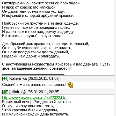
Октябрьский он пахнет осенней прохладой,
И ярок от красок его капюшон.
Он дарит нам осени милой усладу,
И вкусный и сладкий арбузный крюшон.
Ноябрьский он грустен и в темной одежде,
Гуляет по паркам , в замерших полях,
И дарит нам в горе поддержку ,надежду,
Ее отражая в судьбы хрусталях.
Декабрьский ,как праздник, приходит желанный,
Он в шубе пушистой и крыл не видать,
Он нами всегда такой долгожданный,
Подарки нам дарит и благодать.
С наступающим Рождеством Христовым вас,девчата! Пусть
,все ,загаданные желания сбываются!
______________________________
[
44
]
Katerinka
[06.01.2011, 01:08]
Спасибо, Нина, очень понравилось!
[
45
]
julich-k@
[06.01.2011, 20:25]
http://www.pravoslavie.ru/put/2022.htm
В светлый вечер Рождества Христова
От души хочу вам пожелать,
Чтоб красивы были и здоровы,
И с улыбкой каждый день встречать.