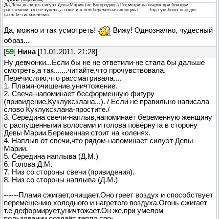
Да,Лена,вылился силуэт Девы Марии (не Богородицы).Посмотри на огарок при близком
расстоянии-это не купель,а ложе и в нём беременная женщина........Год судьбоносный для
всех,без исключения.
Да, можно и так усмотреть!
Вижу! Однозначно, чудесный
образ...
[
59
]
Нина
[11.01.2011, 21:28]
Ну девчонки...Если бы не не ответили-не стала бы дальше
смотреть,а так.......читайте,что прочувствовала.
Перечисляю,что рассматривала....
1. Пламя-очищение,уничтожение.
2. Свеча-напоминает бесформенную фигуру
(привидение,Куклуксклана...). / Если не правильно написала
слово Куклуксклана-простите./
3. Середина свечи-наплыв,напоминает беременную женщину
с распущенными волосами и голова повёрнута в сторону
Девы Марии.Беременная стоит на коленях.
4. Наплыв от свечи,что рядом-напоминает силуэт Девы
Марии.
5. Середина наплыва (Д.М.)
6. Голова Д.М.
7. Низ со стороны свечи (привидения).
8. Низ со стороны наплыва (Д.М.)
------Пламя сжигает,очищает.Оно греет воздух и способствует
перемещению холодного и нагретого воздуха.Огонь сжигает
т.е деформирует,уничтожает.Он же,при умелом
пользовании,создаёт тепло,спо-