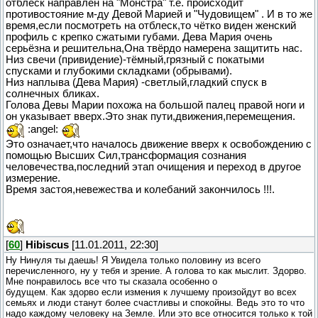
отблеск направлен на "Монстра" т.е. происходит
противостояние м-ду Девой Марией и "Чудовищем" . И в то же
время,если посмотреть на отблеск,то чётко виден женский
профиль с крепко сжатыми губами. Дева Мария очень
серьёзна и решительна,Она твёрдо намерена защитить нас.
Низ свечи (привидение)-тёмный,грязный с покатыми
спусками и глубокими складками (обрывами).
Низ наплыва (Дева Мария) -светлый,гладкий спуск в
солнечных бликах.
Голова Девы Марии похожа на большой палец правой ноги и
он указывает вверх.Это знак пути,движения,перемещения.
:angel:
Это означает,что началось движение вверх к освобождению с
помощью Высших Сил,трансформация сознания
человечества,последний этап очищения и переход в другое
измерение.
Время застоя,невежества и колебаний закончилось !!!.
[
60
]
Hibiscus
[11.01.2011, 22:30]
Ну Нинуля ты даешь! Я Увидела только половину из всего
перечисленного, ну у тебя и зрение. А голова то как мыслит. Здорво.
Мне понравилось все что ты сказала особенно о
будущем. Как здорво если измения к лучшему произойдут во всех
семьях и люди станут более счастливы и спокойны. Ведь это то что
надо каждому человеку на Земле. Или это все относится только к той