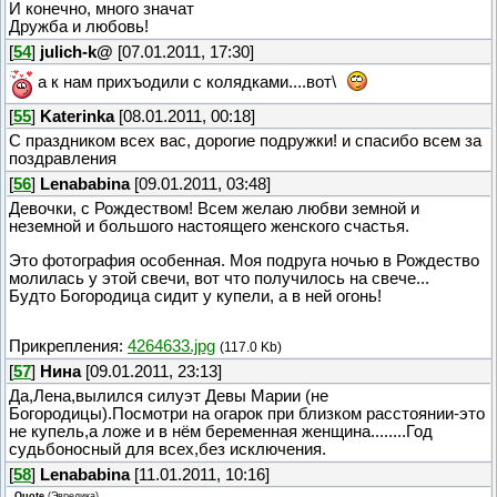
И конечно, много значат
Дружба и любовь!
[
54
]
julich-k@
[07.01.2011, 17:30]
а к нам прихъодили с колядками....вот\
[
55
]
Katerinka
[08.01.2011, 00:18]
С праздником всех вас, дорогие подружки! и спасибо всем за
поздравления
[
56
]
Lenababina
[09.01.2011, 03:48]
Девочки, с Рождеством! Всем желаю любви земной и
неземной и большого настоящего женского счастья.
Это фотография особенная. Моя подруга ночью в Рождество
молилась у этой свечи, вот что получилось на свече...
Будто Богородица сидит у купели, а в ней огонь!
Прикрепления:
4264633.jpg
(117.0 Kb)
[
57
]
Нина
[09.01.2011, 23:13]
Да,Лена,вылился силуэт Девы Марии (не
Богородицы).Посмотри на огарок при близком расстоянии-это
не купель,а ложе и в нём беременная женщина........Год
судьбоносный для всех,без исключения.
[
58
]
Lenababina
[11.01.2011, 10:16]
Quote
(
Эвредика
)