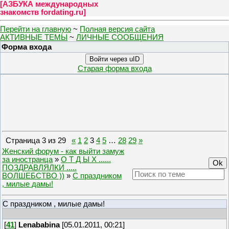
[
АЗБУКА международных
знакомств fordating.ru
]
Перейти на главную
~
Полная версия сайта
АКТИВНЫЕ ТЕМЫ
~
ЛИЧНЫЕ СООБЩЕНИЯ
Форма входа
Войти через uID
Старая форма входа
Страница
3
из
29
«
1
2
3
4
5
…
28
29
»
Женский форум - как выйти замуж
за иностранца
»
О Т Д Ы Х ......
ПОЗДРАВЛЯЛКИ .....
ВОЛШЕБСТВО ))
»
C праздником
, милые дамы!
C праздником , милые дамы!
[
41
]
Lenababina
[05.01.2011, 00:21]