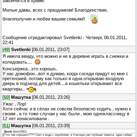
закончится в храме.
Милые дамы, всех с праздником! Благоденствия,
благополучия и любви вашим семьям!!
Сообщение отредактировал
Svetlenki
-
Четверг, 06.01.2011,
22:41
[
49
]
Svetlenki
[06.01.2011, 23:07]
Я имела ввиду, что можно и не в деревне играть в снежки и
колядовать....
Консьержка...это хорошо..
У нас домофон...вот я думаю, когда соседи придут ко мне с
претензией, потому как только я одна открываю входную
дверь в подъезд для детей....а кошельки открывают все
квартиры..
[
50
]
Машутка
[06.01.2011, 23:26]
Ужас , Лор!
Хотя сейчас и в сёлах не совсем безопасно ходить , нужно к
своим , а то тоже случаи у нас были , мою одноклассницу в
12 лет изнасиловали .
[
51
]
Машутка
[06.01.2011, 23:39]
Quote
(
lorst1961
)
И что там хорошего???? Свет и вода с перебоями, в 9 вечера уже глубокая темнота, одни собаки