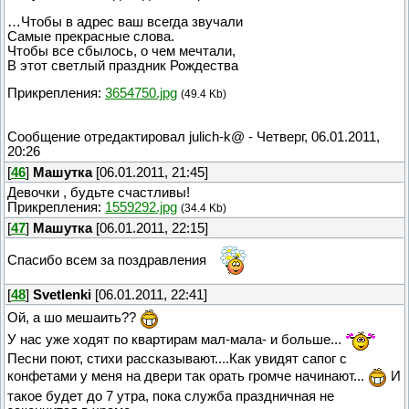
…Чтобы в адрес ваш всегда звучали
Самые прекрасные слова.
Чтобы все сбылось, о чем мечтали,
В этот светлый праздник Рождества
Прикрепления:
3654750.jpg
(49.4 Kb)
Сообщение отредактировал
julich-k@
-
Четверг, 06.01.2011,
20:26
[
46
]
Машутка
[06.01.2011, 21:45]
Девочки , будьте счастливы!
Прикрепления:
1559292.jpg
(34.4 Kb)
[
47
]
Машутка
[06.01.2011, 22:15]
Спасибо всем за поздравления
[
48
]
Svetlenki
[06.01.2011, 22:41]
Ой, а шо мешаить??
У нас уже ходят по квартирам мал-мала- и больше...
Песни поют, стихи рассказывают....Как увидят сапог с
конфетами у меня на двери так орать громче начинают...
И
такое будет до 7 утра, пока служба праздничная не