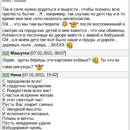
бегают с кошаками.
Так в селе нужно родиться и вырости , чтобы познать всю
прелесть бытия .. Я , например, так скучаю по детству и в то
время мне мое село казалось мегаполисом.
Ой .., что мы там вытворяли
после воспоминаний я
смотрю на городских детей и мне кажется , что они обижены,
Копаются в песочнице во дворе вместе с мамой и бабушкой.
Ой , а в моём детстве всё было наше и пруды ,и дороги ,
деревья, поля , озёра, ..ЭХХХХ
[
52
]
Машутка
[07.01.2011, 00:07]
Лорик , гдеты берёшь эти картинки клёвые?
Ты что их
сама рисуешь?
[
53
]
Нина
[07.01.2011, 15:42]
С праздником всех!
Я сердечно поздравляю
С Рождеством всех вас!
Счастья искренне желаю
В этот светлый час!
Пусть Вас озарит сиянье
С звездной высоты
И исполнятся желанья,
Планы и мечты.
Пусть нежданная удача
Взбудоражит кровь.