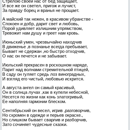
Стрелою своей нас от бед защищает,
И все же он светел, пригож и лучист,
За правду борец и вранья не прощает.
А майский так нежен, в красивом убранстве -
Спокоен и добр, дарит свет и любовь,
Порой удивляет излишним упрямством,
Тревожит нам душу и греет нам кровь.
Июньский умен, чрезвычайно находчив
В движенье ,в познанье всегда пребывает,
Бывает не сдержан ,но быстро отходчив,
О нас он печется и не забывает.
Июльский прекрасен в роскошном наряде,
Парит над волнами стремительной птицей,
В саду он гуляет средь лоз виноградных,
И взгляд его чистый, любовью искрится.
А августа ангел он самый красивый,
Он в солнца лучах ,как в купели небесной,
Несется по жизни как конь златогривый,
Ее наполняя гармонии блеском.
Сентябрьский он весел, игрив ,разговорчив,
Но скромен в одежде и перьев окраске.,
Но слишком бывает сварлив и разборчив,
Зато сочиняет чудесные сказки.