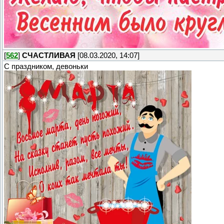
[
562
]
СЧАСТЛИВАЯ
[08.03.2020, 14:07]
С праздником, девоньки