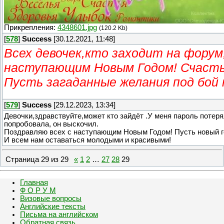
Прикрепления:
4348601.jpg
(120.2 Kb)
[
578
]
Success
[30.12.2021, 11:48]
Всех девочек,кто заходит на форум
наступающим Новым Годом! Счастья
Пусть загаданные желания под бой 
[
579
]
Success
[29.12.2023, 13:34]
Девочки,здравствуйте,может кто зайдёт .У меня пароль потеря
попробовала, он выскочил.
Поздравляю всех с наступающим Новым Годом! Пусть новый г
И всем нам оставаться молодыми и красивыми!
Страница
29
из
29
«
1
2
…
27
28
29
Главная
Ф О Р У М
Визовые вопросы
Английские тексты
Письма на английском
Обратная связь