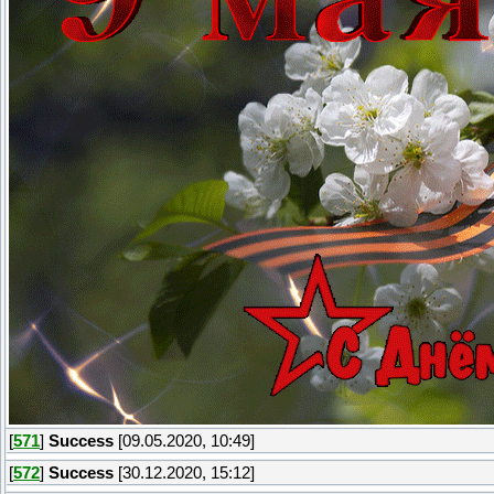
[
571
]
Success
[09.05.2020, 10:49]
[
572
]
Success
[30.12.2020, 15:12]