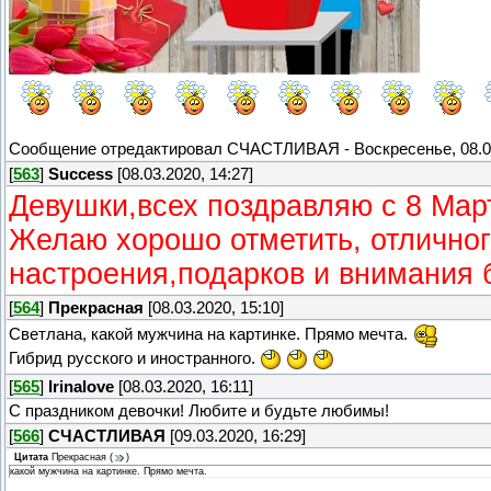
Сообщение отредактировал
СЧАСТЛИВАЯ
-
Воскресенье, 08.0
[
563
]
Success
[08.03.2020, 14:27]
Девушки,всех поздравляю с 8 Мар
Желаю хорошо отметить, отличног
настроения,подарков и внимания 
[
564
]
Прекрасная
[08.03.2020, 15:10]
Светлана, какой мужчина на картинке. Прямо мечта.
Гибрид русского и иностранного.
[
565
]
Irinalove
[08.03.2020, 16:11]
С праздником девочки! Любите и будьте любимы!
[
566
]
СЧАСТЛИВАЯ
[09.03.2020, 16:29]
Цитата
Прекрасная
(
)
какой мужчина на картинке. Прямо мечта.