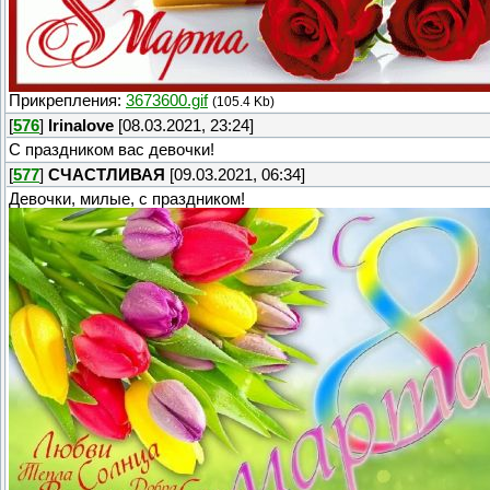
Прикрепления:
3673600.gif
(105.4 Kb)
[
576
]
Irinalove
[08.03.2021, 23:24]
С праздником вас девочки!
[
577
]
СЧАСТЛИВАЯ
[09.03.2021, 06:34]
Девочки, милые, с праздником!