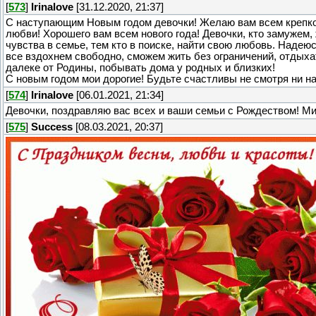
[
573
]
Irinalove
[31.12.2020, 21:37]
С наступающим Новым годом девочки! Желаю вам всем крепког
любви! Хорошего вам всем нового года! Девочки, кто замужем
чувства в семье, тем кто в поиске, найти свою любовь. Надею
все вздохнем свободно, сможем жить без ограничений, отдыхать
далеке от Родины, побывать дома у родных и близких!
С новым годом мои дорогие! Будьте счастливы не смотря ни на
[
574
]
Irinalove
[06.01.2021, 21:34]
Девочки, поздравляю вас всех и ваши семьи с Рождеством! Ми
[
575
]
Success
[08.03.2021, 20:37]