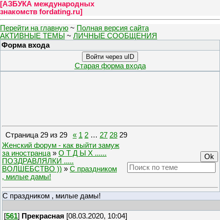
[
АЗБУКА международных
знакомств fordating.ru
]
Перейти на главную
~
Полная версия сайта
АКТИВНЫЕ ТЕМЫ
~
ЛИЧНЫЕ СООБЩЕНИЯ
Форма входа
Войти через uID
Старая форма входа
Страница
29
из
29
«
1
2
…
27
28
29
Женский форум - как выйти замуж
за иностранца
»
О Т Д Ы Х ......
ПОЗДРАВЛЯЛКИ .....
ВОЛШЕБСТВО ))
»
C праздником
, милые дамы!
C праздником , милые дамы!
[
561
]
Прекрасная
[08.03.2020, 10:04]