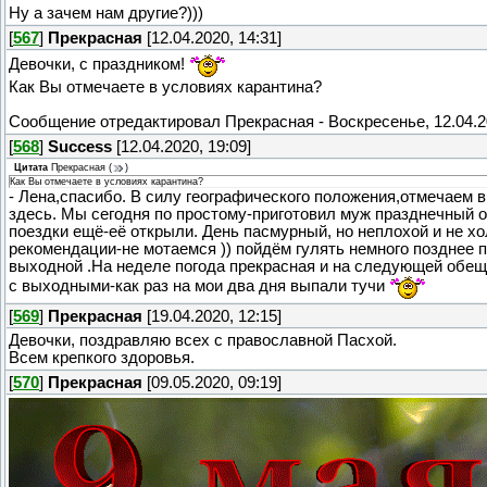
Ну а зачем нам другие?)))
[
567
]
Прекрасная
[12.04.2020, 14:31]
Девочки, с праздником!
Как Вы отмечаете в условиях карантина?
Сообщение отредактировал
Прекрасная
-
Воскресенье, 12.04.2
[
568
]
Success
[12.04.2020, 19:09]
Цитата
Прекрасная
(
)
Как Вы отмечаете в условиях карантина?
- Лена,спасибо. В силу географического положения,отмечаем в
здесь. Мы сегодня по простому-приготовил муж празднечный о
поездки ещё-её открыли. День пасмурный, но неплохой и не 
рекомендации-не мотаемся )) пойдём гулять немного позднее 
выходной .На неделе погода прекрасная и на следующей обещ
с выходными-как раз на мои два дня выпали тучи
[
569
]
Прекрасная
[19.04.2020, 12:15]
Девочки, поздравляю всех с православной Пасхой.
Всем крепкого здоровья.
[
570
]
Прекрасная
[09.05.2020, 09:19]