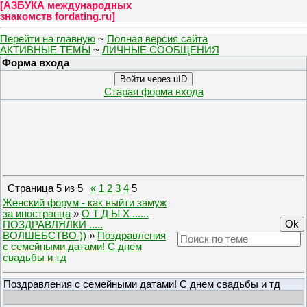
[
АЗБУКА международных
знакомств fordating.ru
]
Перейти на главную
~
Полная версия сайта
АКТИВНЫЕ ТЕМЫ
~
ЛИЧНЫЕ СООБЩЕНИЯ
Форма входа
Войти через uID
Старая форма входа
Страница
5
из
5
«
1
2
3
4
5
Женский форум - как выйти замуж
за иностранца
»
О Т Д Ы Х ......
ПОЗДРАВЛЯЛКИ .....
ВОЛШЕБСТВО ))
»
Поздравления
с семейными датами! С днем
свадьбы и тд
Поздравления с семейными датами! С днем свадьбы и тд