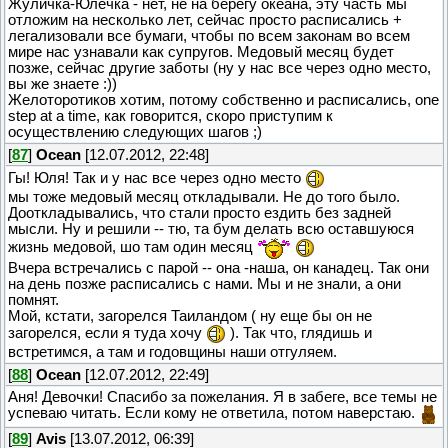
Жуличка-Юлечка - нет, не на берегу океана, эту часть мы
отложим на несколько лет, сейчас просто расписались +
легализовали все бумаги, чтобы по всем законам во всем
мире нас узнавали как супругов. Медовый месяц будет
позже, сейчас другие заботы (ну у нас все через одно место,
вы же знаете :))
Желоторотиков хотим, потому собственно и расписались, one
step at a time, как говорится, скоро приступим к
осуществлению следующих шагов ;)
[
87
]
Ocean
[12.07.2012, 22:48]
Гы! Юля! Так и у нас все через одно место
мы тоже медовый месяц откладывали. Не до того было.
Дооткладывались, что стали просто ездить без задней
мысли. Ну и решили -- тю, та бум делать всю оставшуюся
жизнь медовой, шо там один месяц
Вчера встречались с парой -- она -наша, он канадец. Так они
на день позже расписались с нами. Мы и не знали, а они
помнят.
Мой, кстати, загорелся Таиландом ( ну еще бы он не
загорелся, если я туда хочу
). Так что, глядишь и
встретимся, а там и годовщины наши отгуляем.
[
88
]
Ocean
[12.07.2012, 22:49]
Аня! Девочки! Спасибо за пожелания. Я в забеге, все темы не
успеваю читать. Если кому не ответила, потом наверстаю.
[
89
]
Avis
[13.07.2012, 06:39]