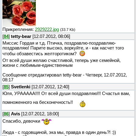
Прикрепления:
2929222.jpg
(33.7 Kb)
[
84
]
tetty-bear
[12.07.2012, 08:06]
Миссис Гордая и т.д. Птичка, поздравлю-поздравляю-
поздравляю! Парите высоко, воркуйте, и - как насчет того
чтобы обзавестись желторотиком?
От всей души желаю счастливой, теперь уже семейной,
жизни с любимым-единственным
Сообщение отредактировал
tetty-bear
-
Четверг, 12.07.2012,
08:17
[
85
]
Svetlenki
[12.07.2012, 12:40]
Юля, УРААААА!!!! От всей души поздравляю!!! Счастья вам,
помноженного на бесконечность!!
[
86
]
Avis
[12.07.2012, 18:00]
Спасибо, девочки
Люда - с годовщиной, эка мы, правда в один день?! :))