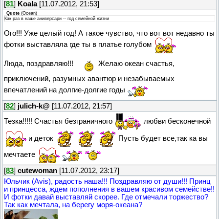
[
81
]
Koala
[11.07.2012, 21:53]
Quote
(
Ocean
)
Как раз в наше аниверсари -- год семейной жизни
Ого!!! Уже целый год! А такое чувство, что вот вот недавно ты
фотки выставляла где ты в платье голубом
Люда, поздравляю!!!
Желаю океан счастья,
приключений, разумных авантюр и незабываемых
впечатлений на долгие-долгие годы
[
82
]
julich-k@
[11.07.2012, 21:57]
Тезка!!!!! Счастья безграничного
любви бесконечной
и деток
Пусть будет все,так ка вы
мечтаете
[
83
]
cutewoman
[11.07.2012, 23:17]
Юльчик (Avis), радость наша!!! Поздравляю от души!!! Принц
и принцесса, ждем пополнения в вашем красивом семействе!!
И фотки давай выставляй скорее. Где отмечали торжество?
Так как мечтала, на берегу моря-океана?