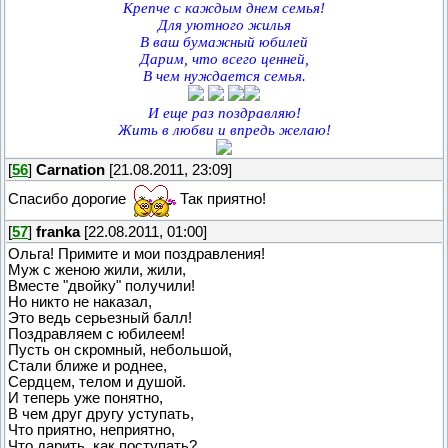
Крепче с каждым днем семья!
Для уютного жилья
В ваш бумажный юбилей
Дарим, что всего ценней,
В чем нуждается семья.
И еще раз поздравляю!
Жить в любви и впредь желаю!
[
56
]
Carnation
[21.08.2011, 23:09]
Спасибо дорогие
Так приятно!
[
57
]
franka
[22.08.2011, 01:00]
Ольга! Примите и мои поздравления!
Муж с женою жили, жили,
Вместе "двойку" получили!
Но никто не наказал,
Это ведь серьезный балл!
Поздравляем с юбилеем!
Пусть он скромный, небольшой,
Стали ближе и роднее,
Сердцем, телом и душой.
И теперь уже понятно,
В чем друг другу уступать,
Что приятно, неприятно,
Что дарить, как поступать?