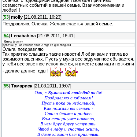
Олечка, с годовщиной свадьбы!! Больше приятных
совместных событий в вашей семье. Взаимопонимания и
любви!!!
[
53
]
molly
[21.08.2011, 16:23]
Поздравляю, Олечка! Желаю счастья вашей семье.
[
54
]
Lenababina
[21.08.2011, 16:41]
Quote
(
sunny
)
Девочки, у нас сегодня тоже 2 года со дня свадьбы
Ольга, поздравляю!
Так приятно слышать такие новости! Любви вам и тепла во
взаимоотношениях. Пусть у мужа все задуманное сбывается,
у тебя все заветное исполняется, и вместе вам идти по жизни
- долгие долгие годы!
[
55
]
Тамариск
[21.08.2011, 19:07]
Оля, с
Бумажной свадьбой
тебя!
Поздравляю с юбилеем!
Пусть пока он небольшой,
Как пожили вы семьей -
Стали ближе и роднее.
Вам теперь уже понятно,
В чем друг другу уступить,
Чтоб в ладу и счастье жить,
В доме климат был приятный.