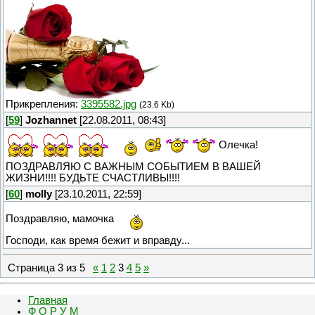
Прикрепления:
3395582.jpg
(23.6 Kb)
[
59
]
Jozhannet
[22.08.2011, 08:43]
Олечка!
ПОЗДРАВЛЯЮ С ВАЖНЫМ СОБЫТИЕМ В ВАШЕЙ
ЖИЗНИ!!!! БУДЬТЕ СЧАСТЛИВЫ!!!!
[
60
]
molly
[23.10.2011, 22:59]
Поздравляю, мамочка
Господи, как время бежит и вправду...
Страница
3
из
5
«
1
2
3
4
5
»
Главная
Ф О Р У М