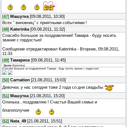
[
47
]
Машутка
[09.08.2011, 10:30]
Всех " виновниц" с приятными событиями !
[
48
]
Katerinka
[09.08.2011, 11:32]
Спасибо большое за поздравления! Тамара - буду носить
звание с гордостью!
Сообщение отредактировал
Katerinka
-
Вторник, 09.08.2011,
11:33
[
49
]
Тамариск
[09.08.2011, 11:45]
Quote
(
Katerinka
)
Спасибо большое за поздравления! Тамара - буду носить звание с гордостью!
[
50
]
Carnation
[21.08.2011, 15:03]
Девочки, у нас сегодня тоже 2 года со дня свадьбы
[
51
]
Машутка
[21.08.2011, 15:20]
Оленька , поздравляю ! Счастья Вашей семье и
благополучия
[
52
]
Nata_49
[21.08.2011, 15:51]