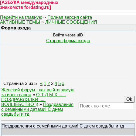
[
АЗБУКА международных
знакомств fordating.ru
]
Перейти на главную
~
Полная версия сайта
АКТИВНЫЕ ТЕМЫ
~
ЛИЧНЫЕ СООБЩЕНИЯ
Форма входа
Войти через uID
Старая форма входа
Страница
3
из
5
«
1
2
3
4
5
»
Женский форум - как выйти замуж
за иностранца
»
О Т Д Ы Х ......
ПОЗДРАВЛЯЛКИ .....
ВОЛШЕБСТВО ))
»
Поздравления
с семейными датами! С днем
свадьбы и тд
Поздравления с семейными датами! С днем свадьбы и тд