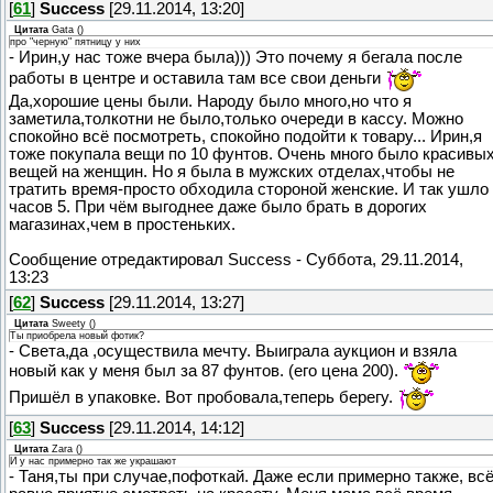
[
61
]
Success
[29.11.2014, 13:20]
Цитата
Gata
(
)
про "черную" пятницу у них
- Ирин,у нас тоже вчера была))) Это почему я бегала после
работы в центре и оставила там все свои деньги
Да,хорошие цены были. Народу было много,но что я
заметила,толкотни не было,только очереди в кассу. Можно
спокойно всё посмотреть, спокойно подойти к товару... Ирин,я
тоже покупала вещи по 10 фунтов. Очень много было красивы
вещей на женщин. Но я была в мужских отделах,чтобы не
тратить время-просто обходила стороной женские. И так ушло
часов 5. При чём выгоднее даже было брать в дорогих
магазинах,чем в простеньких.
Сообщение отредактировал
Success
-
Суббота, 29.11.2014,
13:23
[
62
]
Success
[29.11.2014, 13:27]
Цитата
Sweety
(
)
Ты приобрела новый фотик?
- Света,да ,осуществила мечту. Выиграла аукцион и взяла
новый как у меня был за 87 фунтов. (его цена 200).
Пришёл в упаковке. Вот пробовала,теперь берегу.
[
63
]
Success
[29.11.2014, 14:12]
Цитата
Zara
(
)
И у нас примерно так же украшают
- Таня,ты при случае,пофоткай. Даже если примерно также, вс