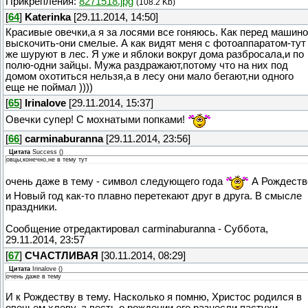
Прикрепления:
8271518.jpg
(108.2 Kb)
[
64
]
Katerinka
[29.11.2014, 14:50]
Красивые овечки,а я за лосями все гоняюсь. Как перед машин
выскочить-они смелые. А как видят меня с фотоаппаратом-тут
же шуруют в лес. Я уже и яблоки вокруг дома разбросала,и по
полю-одни зайцы. Мужа раздражают,потому что на них под
домом охотиться нельзя,а в лесу они мало бегают,ни одного
еще не поймал ))))
[
65
]
Irinalove
[29.11.2014, 15:37]
Овечки супер! С мохнатыми попками!
[
66
]
carminaburanna
[29.11.2014, 23:56]
Цитата
Success
(
)
овцы,конечно,не в тему тут
очень даже в тему - символ следующего года
А Рождеств
и Новый год как-то плавно перетекают друг в друга. В смысле
праздники.
Сообщение отредактировал
carminaburanna
-
Суббота,
29.11.2014, 23:57
[
67
]
СЧАСТЛИВАЯ
[30.11.2014, 08:29]
Цитата
Irinalove
(
)
очень даже в тему
И к Рождеству в тему. Насколько я помню, Христос родился в
овечьем хлеву, а весть о рождении его разнесли пастухи,