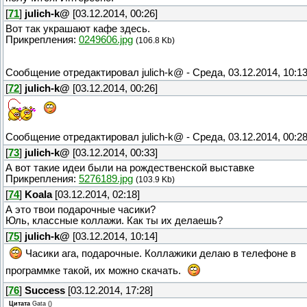
[
71
]
julich-k@
[03.12.2014, 00:26]
Вот так украшают кафе здесь.
Прикрепления:
0249606.jpg
(106.8 Kb)
Сообщение отредактировал
julich-k@
-
Среда, 03.12.2014, 10:1
[
72
]
julich-k@
[03.12.2014, 00:26]
Сообщение отредактировал
julich-k@
-
Среда, 03.12.2014, 00:2
[
73
]
julich-k@
[03.12.2014, 00:33]
А вот такие идеи были на рождественской выставке
Прикрепления:
5276189.jpg
(103.9 Kb)
[
74
]
Koala
[03.12.2014, 02:18]
А это твои подарочные часики?
Юль, классные коллажи. Как ты их делаешь?
[
75
]
julich-k@
[03.12.2014, 10:14]
Часики ага, подарочные. Коллажики делаю в телефоне в
программке такой, их можно скачать.
[
76
]
Success
[03.12.2014, 17:28]
Цитата
Gata
(
)