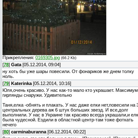
Прикрепления:
0169305.jpg
(66.2 Kb)
[
78
]
Gata
[05.12.2014, 09:04]
ну хоть бы уже шары повесили. От фонариков же днем толку
ноль.
[
79
]
Katerinka
[05.12.2014, 10:16]
Юля,очень красиво. У нас как-то мало кто украшает. Максимум
гирлянды снаружи. Удивительно
Таня,елка -обнять и плакать. У нас даже елки нет,повесили на 
центральных дерева аж 6 штук больших звезд. И все,долг
выполнили. У нас в Украине так красиво всегда украшали,и ел
была чудесной. Ездили в областной центр-там тоже фоткать
нечего
[
80
]
carminaburanna
[06.12.2014, 00:22]