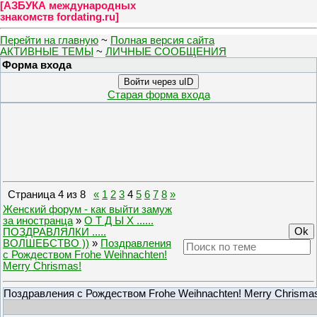
[
АЗБУКА международных
знакомств fordating.ru
]
Перейти на главную
~
Полная версия сайта
АКТИВНЫЕ ТЕМЫ
~
ЛИЧНЫЕ СООБЩЕНИЯ
Форма входа
Войти через uID
Старая форма входа
Страница
4
из
8
«
1
2
3
4
5
6
7
8
»
Женский форум - как выйти замуж
за иностранца
»
О Т Д Ы Х ......
ПОЗДРАВЛЯЛКИ .....
ВОЛШЕБСТВО ))
»
Поздравления
с Рождеством Frohe Weihnachten!
Merry Chrismas!
Поздравления с Рождеством Frohe Weihnachten! Merry Chrisma