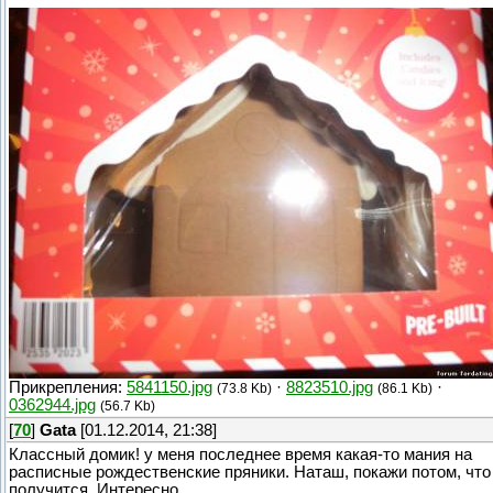
Прикрепления:
5841150.jpg
·
8823510.jpg
·
(73.8 Kb)
(86.1 Kb)
0362944.jpg
(56.7 Kb)
[
70
]
Gata
[01.12.2014, 21:38]
Классный домик! у меня последнее время какая-то мания на
расписные рождественские пряники. Наташ, покажи потом, что
получится. Интересно.