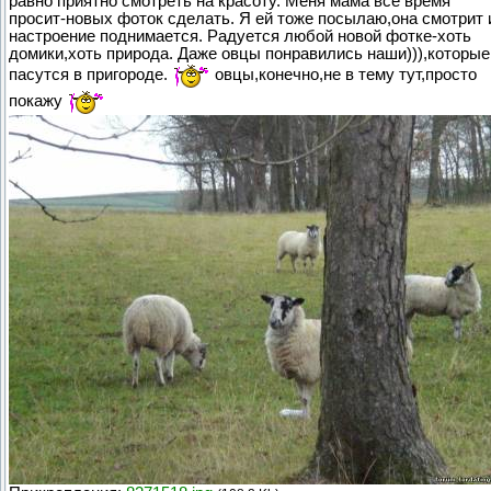
равно приятно смотреть на красоту. Меня мама всё время
просит-новых фоток сделать. Я ей тоже посылаю,она смотрит 
настроение поднимается. Радуется любой новой фотке-хоть
домики,хоть природа. Даже овцы понравились наши))),которые
пасутся в пригороде.
овцы,конечно,не в тему тут,просто
покажу