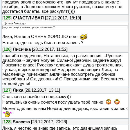
продажу вполне возможно что начнут продавать в начале
октября, в Лондоне слишком много русских, позже могут не
достаться билеты, все раскупят)))))
[
125
]
СЧАСТЛИВАЯ
[27.12.2017, 18:19]
Цитата
Лика
(
)
ты у нас ещё и поешь профессионально?
Лика, Наташа ОЧЕНЬ ХОРОШО поет.
Наташа, где-то ведь была твоя запись ?
[
126
]
Лисичка
[28.12.2017, 11:52]
спасибо сердечное, Наташенька, за разьяснения....Русская
диаспора ~ звучит могуче! Сильно! Девочки, задайте жару!
Покажите класс! Русская~славянская~ душа трогательная,
чуткая, широкая и щедрая! Недаром, как говорит Лика, на
Масленицу приезжают англичане посмотреть да блинов
испробовать! Ох, девоньки! С Праздниками вас! Веселитесь
от всей души!
[
127
]
Лика
[28.12.2017, 13:11]
Светлана спасибо за подсказку)))
Наташенька очень хочется послушать твоё пение
Может сделаешь нам Новогодний подарок, выставишь запись
[
128
]
Success
[28.12.2017, 20:28]
Лика, я честно,не знаю где запись, это давнишняя запись