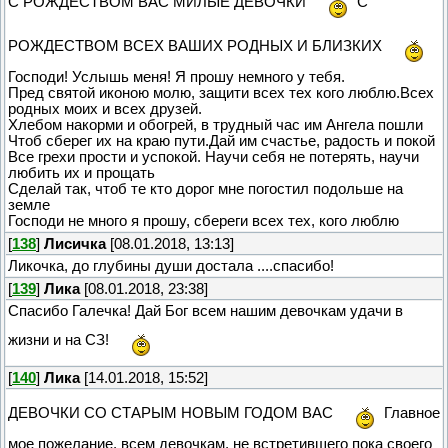
С РОЖДЕСТВОМ ВАС МИЛЫЕ ДЕВОЧКИ
С
РОЖДЕСТВОМ ВСЕХ ВАШИХ РОДНЫХ И БЛИЗКИХ
Господи! Услышь меня! Я прошу немного у тебя.
Пред святой иконою молю, защити всех тех кого люблю.Всех
родных моих и всех друзей.
Хлебом накорми и обогрей, в трудный час им Ангела пошли
Чтоб сберег их на краю пути.Дай им счастье, радость и покой
Все грехи прости и успокой. Научи себя не потерять, научи
любить их и прощать
Сделай так, чтоб те кто дорог мне погостил подольше на
земле
Господи не много я прошу, сбереги всех тех, кого люблю
[
138
]
Лисичка
[08.01.2018, 13:13]
Ликочка, до глубины души достала ....спасибо!
[
139
]
Лика
[08.01.2018, 23:38]
Спасибо Галечка! Дай Бог всем нашим девочкам удачи в
жизни и на СЗ!
[
140
]
Лика
[14.01.2018, 15:52]
ДЕВОЧКИ СО СТАРЫМ НОВЫМ ГОДОМ ВАС
Главное
мое пожелание, всем девочкам, не встретившего пока своего