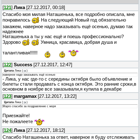
[
121
]
Лика
[27.12.2017, 00:18]
Спасибо моя милая Наташенька, все подробно описала, мне
понравилось
На следующий Новый год обязательно
закажем, наверное надо заказывать ещё осенью, думаю так
надежнее
Наташенька а ты у нас ещё и поешь профессионально?
Здорово
Умница, красавица, добрая душа и
талантливая!!!!!!
[
122
]
Success
[27.12.2017, 12:47]
Цитата
Лика
(
)
наверное надо заказывать ещё осенью
- Лика, у нас где-то с середины октября было объявление и
билеты стали продавать с конца октября. Это ранние сроки,в
основном в ноябре все заказывали,я купила в декабре
[
123
]
margamax
[27.12.2017, 13:22]
Цитата
Лика
(
)
Марго спасибо за поздравление с моря
Приезжайте!
Не пожалеете
[
124
]
Лика
[27.12.2017, 18:12]
Спасибо Наташенька за ответ, наверное я буду отслеживать