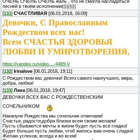
ОЧЕНЬ ОЧЕНЬ ОЧЕНЬ жаль , что не смогла насладиться
песней в твоём исполнении(((((((((
[
131
]
СЧАСТЛИВАЯ
[06.01.2018, 16:09]
Девочки, С Православным
Рождеством всех нас!
Всем СЧАСТЬЯ ЗДОРОВЬЯ
ЛЮБВИ И УМИРОТВОРЕНИЯ,
https://yandex.ru/video....-4489-V
[
132
]
Irinalove
[06.01.2018, 19:11]
С Рождеством вас девочки! Всего самого наилучшего, мира,
добра, любви!
[
133
]
Лика
[06.01.2018, 19:47]
ДЕВОЧКИ ВСЕХ ВАС С РОЖДЕСТВЕНСКИМ
СОЧЕЛЬНИКОМ
Накануне Рождества мы сочельник отмечаем!
Счастья, радости,добра близки всем своим желаем!
Пусть сбываются мечты в жизни будет пусть все гладко!
Будет больше пусть любви, чтоб жилось вам очень сладко!
Желаю успехов, всегда и во всем!