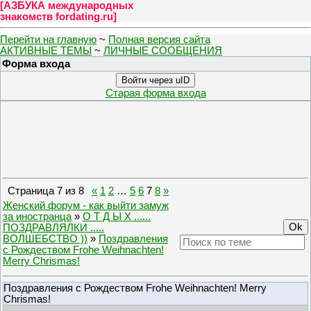
[
АЗБУКА международных
знакомств fordating.ru
]
Перейти на главную
~
Полная версия сайта
АКТИВНЫЕ ТЕМЫ
~
ЛИЧНЫЕ СООБЩЕНИЯ
Форма входа
Войти через uID
Старая форма входа
Страница
7
из
8
«
1
2
…
5
6
7
8
»
Женский форум - как выйти замуж
за иностранца
»
О Т Д Ы Х ......
ПОЗДРАВЛЯЛКИ .....
ВОЛШЕБСТВО ))
»
Поздравления
с Рождеством Frohe Weihnachten!
Merry Chrismas!
Поздравления с Рождеством Frohe Weihnachten! Merry
Chrismas!