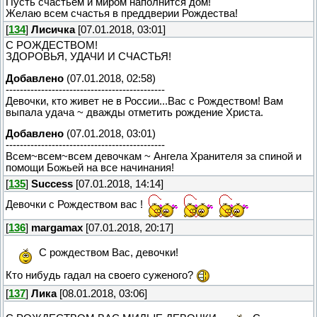
Пусть счастьем и миром наполнится дом!
Желаю всем счастья в преддверии Рождества!
[
134
]
Лисичка
[07.01.2018, 03:01]
С РОЖДЕСТВОМ!
ЗДОРОВЬЯ, УДАЧИ И СЧАСТЬЯ!
Добавлено
(07.01.2018, 02:58)
---------------------------------------------
Девочки, кто живет не в России...Вас с Рождеством! Вам
выпала удача ~ дважды отметить рождение Христа.
Добавлено
(07.01.2018, 03:01)
---------------------------------------------
Всем~всем~всем девочкам ~ Ангела Хранителя за спиной и
помощи Божьей на все начинания!
[
135
]
Success
[07.01.2018, 14:14]
Девочки с Рождеством вас !
[
136
]
margamax
[07.01.2018, 20:17]
С рождеством Вас, девочки!
Кто нибудь гадал на своего суженого?
[
137
]
Лика
[08.01.2018, 03:06]