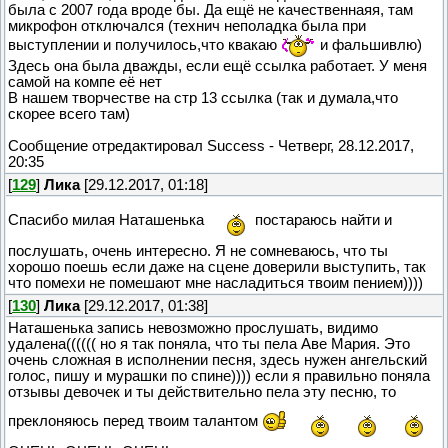
была с 2007 года вроде бы. Да ещё не качественнаяя, там
микрофон отключался (технич неполадка была при
выступлении и получилось,что квакаю
и фальшивлю)
Здесь она была дважды, если ещё ссылка работает. У меня
самой на компе её нет
В нашем творчестве на стр 13 ссылка (так и думала,что
скорее всего там)
Сообщение отредактировал
Success
-
Четверг, 28.12.2017,
20:35
[
129
]
Лика
[29.12.2017, 01:18]
Спасибо милая Наташенька
постараюсь найти и
послушать, очень интересно. Я не сомневаюсь, что ты
хорошо поешь если даже на сцене доверили выступить, так
что помехи не помешают мне насладиться твоим пением))))
[
130
]
Лика
[29.12.2017, 01:38]
Наташенька запись невозможно прослушать, видимо
удалена(((((( но я так поняла, что ты пела Аве Мария. Это
очень сложная в исполнении песня, здесь нужен ангельский
голос, пишу и мурашки по спине)))) если я правильно поняла
отзывы девочек и ты действительно пела эту песню, то
преклоняюсь перед твоим талантом