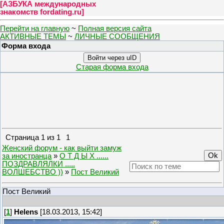
[
АЗБУКА международных
знакомств fordating.ru
]
Перейти на главную
~
Полная версия сайта
АКТИВНЫЕ ТЕМЫ
~
ЛИЧНЫЕ СООБЩЕНИЯ
Форма входа
Войти через uID
Старая форма входа
Страница
1
из
1
1
Женский форум - как выйти замуж
за иностранца
»
О Т Д Ы Х ......
ПОЗДРАВЛЯЛКИ .....
ВОЛШЕБСТВО ))
»
Пост Великий
Пост Великий
[
1
]
Helens
[18.03.2013, 15:42]