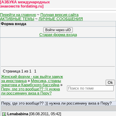
[
АЗБУКА международных
знакомств fordating.ru
]
Перейти на главную
~
Полная версия сайта
АКТИВНЫЕ ТЕМЫ
~
ЛИЧНЫЕ СООБЩЕНИЯ
Форма входа
Войти через uID
Старая форма входа
Страница
1
из
1
1
Женский форум - как выйти замуж
за иностранца
»
Мексика, страны
экватора и Карибского бассейна
»
Перу, где это вообще?? :)) нужна
ли россиянину виза в Перу?
Перу, где это вообще?? :)) нужна ли россиянину виза в Перу?
[
1
]
Lenababina
[08.08.2011, 05:42]