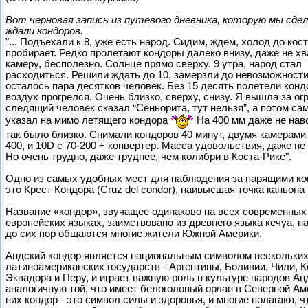
Вот черновая запись из путевого дневника, которую мы сдел
ждали кондоров.
"... Подъехали к 8, уже есть народ. Сидим, ждем, холод до кос
пробирает. Редко пролетают кондоры далеко внизу, даже не хв
камеру, бесполезно. Солнце прямо сверху. 9 утра, народ стал
расходиться. Решили ждать до 10, замерзли до невозможност
осталось пара десятков человек. Без 15 десять полетели конд
воздух прогрелся. Очень близко, сверху, снизу. Я вышла за ог
следящий человек сказал “Сеньорита, тут нельзя”, а потом сам
указал на мимо летящего кондора
На 400 мм даже не нав
так было близко. Снимали кондоров 40 минут, двумя камерами 
400, и 10D с 70-200 + конвертер. Масса удовольствия, даже не
Но очень трудно, даже труднее, чем колибри в Коста-Рике".
Одно из самых удобных мест для наблюдения за парящими ко
это Крест Кондора (Cruz del condor), наивысшая точка каньона
Название «кондор», звучащее одинаково на всех современных
европейских языках, заимствовано из древнего языка кечуа, н
до сих пор общаются многие жители Южной Америки.
Андский кондор является национальным символом нескольки
латиноамериканских государств - Аргентины, Боливии, Чили, 
Эквадора и Перу, и играет важную роль в культуре народов Ан
аналогичную той, что имеет белоголовый орлан в Северной Ам
них кондор - это символ силы и здоровья, и многие полагают, ч