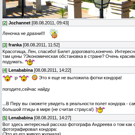
[
2
]
Jozhannet
[08.08.2011, 09:43]
Леночка не дразни!!!
[
3
]
franka
[08.08.2011, 11:52]
Красотища, Лен, спасибо! Билет дороговато,конечно. Интересн
там цены ?Экономическая обстановка в стране? Очень красив
подумать.
[
4
]
Lenababina
[08.08.2011, 14:22]
:p
Это я еще не выложила фотки кондора!
погодите,сейчас найду
...В Перу вы сможете увидеть в реальности полет кондора - са
большой птицы в мире (не считая страуса!)
[
5
]
Lenababina
[08.08.2011, 14:27]
Вот здесь интересный рассказ фотографа Андреева о том как 
фотографировал кондора:
(Это из его живого журнала)