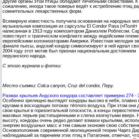
другие органы этой птицы обладают лечебными свойствами. К
сожалению, иногда такое поверье ведёт к истреблению птиц р
сомнительных лекарственных форм.
Всемирную известность получила основанная на народных мо
музыкальная композиция из сарсуэлы El Condor Pasa («Полёт 
написанная в 1913 году композитором Даниэлем Роблесом. Са
повествует о трагическом конфликте между индейскими племе
европейскими колонизаторами Америки. Известная мелодия зв
финале пьесы, андский кондор символизирует в ней идеал св
2004 году этот мотив был признан национальным достоянием
перуанского народа.
С этого журнала и фотки:
Место съемки: Colca canyon, Cruz del condor, Перу.
Размах крыльев Андского кондора составляет примерно 274 - 
Особенно зрелищно выглядят кондоры высоко в небе, плавно 
кругами в восходящих потоках тёплого воздуха. При этом они 
свои крылья в горизонтальной плоскости, а концы первостепе
маховых перьев растопыренными и слегка изогнутыми вверх. 
высоту, кондоры очень редко делают взмахи крыльями, испол
энергию воздушных масс и тем самым экономя свою собствен
Основоположник современной эволюционной теории Чарлз Дар
наблюдавший за парением этих птиц в Патагонии, отмечал, что