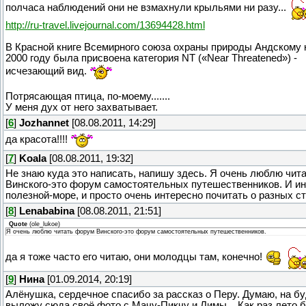
полчаса наблюдений они не взмахнули крыльями ни разу...
http://ru-travel.livejournal.com/13694428.html
В Красной книге Всемирного союза охраны природы Андскому 
2000 году была присвоена категория NT («Near Threatened») -
исчезающий вид.
Потрясающая птица, по-моему.......
У меня дух от него захватывает.
[
6
]
Jozhannet
[08.08.2011, 14:29]
да красота!!!!
[
7
]
Koala
[08.08.2011, 19:32]
Не знаю куда это написать, напишу здесь. Я очень люблю чит
Винского-это форум самостоятельных путешественников. И 
полезной-море, и просто очень интересно почитать о разных ст
[
8
]
Lenababina
[08.08.2011, 21:51]
Quote
(
ole_lukoe
)
Я очень люблю читать форум Винского-это форум самостоятельных путешественников.
да я тоже часто его читаю, они молодцы там, конечно!
[
9
]
Нина
[01.09.2014, 20:19]
Алёнушка, сердечное спасибо за рассказ о Перу. Думаю, на б
выложу сюда своё фото с Мачу-Пикчу и Лимы... Как раз лето б