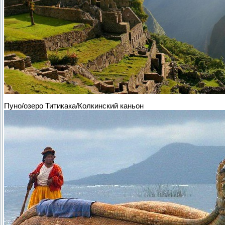
Пуно/озеро Титикака/Колкинский каньон