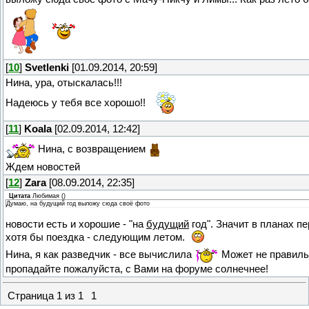
[
10
]
Svetlenki
[01.09.2014, 20:59]
Нина, ура, отыскалась!!!
Надеюсь у тебя все хорошо!!
[
11
]
Koala
[02.09.2014, 12:42]
Нина, с возвращением
Ждем новостей
[
12
]
Zara
[08.09.2014, 22:35]
Цитата
Любимая
(
)
Думаю, на будущий год выложу сюда своё фото
новости есть и хорошие - "на
будущий
год". Значит в планах п
хотя бы поездка - следующим летом.
Нина, я как разведчик - все вычислила
Может не правиль
пропадайте пожалуйста, с Вами на форуме солнечнее!
Страница
1
из
1
1