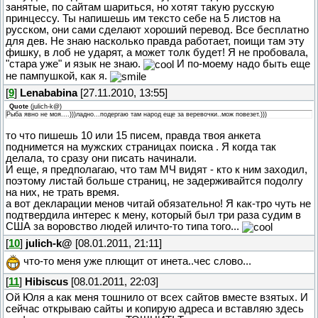
занятые, по сайтам шариться, но хотят такую русскую
принцессу. Ты напишешь им тексто себе на 5 листов на
русском, они сами сделают хороший перевод. Все бесплатно
для дев. Не знаю насколько правда работает, поищи там эту
фишку, в лоб не ударят, а может толк будет! Я не пробовала,
"стара уже" и язык не знаю.
И по-моему надо быть еще
не пампушкой, как я.
[
9
]
Lenababina
[27.11.2010, 13:55]
Quote
(
julich-k@
)
Рыба явно не моя....)))ладно...подергаю там народ еще за веревочки..мож повезет.)))
то что пишешь 10 или 15 писем, правда твоя анкета
поднимется на мужских страницах поиска . Я когда так
делала, то сразу они писать начинали.
И еще, я предполагаю, что там МЧ видят - кто к ним заходил,
поэтому листай больше страниц, не задерживайтся подолгу
на них, не трать время.
а вот декларации менов читай обязательно! Я как-тро чуть не
подтвердила интерес к мену, который был три раза судим в
США за воровство людей иличто-то типа того...
[
10
]
julich-k@
[08.01.2011, 21:11]
что-то меня уже плющит от инета..чес слово...
[
11
]
Hibiscus
[08.01.2011, 22:03]
Ой Юля а как меня тошнило от всех сайтов вместе взятых. И
сейчас открываю сайты и копирую адреса и вставляю здесь