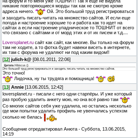
на форум и то меня уже ТОШНИТ! Так я еще не видела
никакие повторяющиеся морды так как не смотрю кроме
адреса ничего.
Ой. Это большой труд регистрироваться
и заходить писать-читать на множество сайтов. И если еще
погода и настроение хорошие то и работа как то идет на
сайтах а если настроение упадническое то ТОШНИТ от всего
что связано с сайтами и от морд этих и от их писем и т.д....
Loversplanet.ru
сайт как сайт, как многие. Вы только на форум
там не ходите, а то фотка будет навеки висеть в интернете,
их там с форума не удаляют ни под каким видом!!
[
12
]
julich-k@
[08.01.2011, 22:06]
Цитата
Hibiscus
(
)
Это большой труд регистрироваться и заходить писать-читать на множество сайтов.
Это точно!
Лидочка, ну ты трудяга и помощница!
[
13
]
Annie
[13.06.2015, 12:42]
loversplanet.ru - писали с него одни старпёры. И уже который
раз пробую удалить анкету мою, но она всё равно там
Со многих сайтов себя уже удалила, но остались несколько
где мои попытки удалить профиль не увенчались успехом
сколько не билась
Сообщение отредактировал
Анюта
-
Суббота, 13.06.2015,
14:19