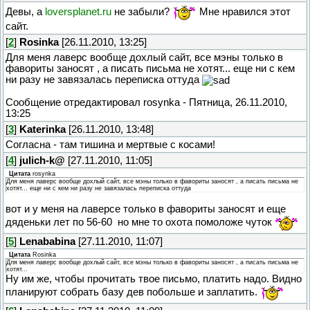
Девы, а
loversplanet.ru
не забыли?
Мне нравился этот
сайт.
[
2
]
Rosinka
[26.11.2010, 13:25]
Для меня лаверс вообще дохлый сайт, все мэны только в
фавориты заносят , а писать письма не хотят... еще ни с кем
ни разу не завязалась переписка оттуда
Сообщение отредактировал
rosynka
-
Пятница, 26.11.2010,
13:25
[
3
]
Katerinka
[26.11.2010, 13:48]
Согласна - там тишина и мертвые с косами!
[
4
]
julich-k@
[27.11.2010, 11:05]
Цитата
rosynka
Для меня лаверс вообще дохлый сайт, все мэны только в фавориты заносят , а писать письма не
хотят... еще ни с кем ни разу не завязалась переписка оттуда
вот и у меня на лаверсе только в фавориты заносят и еще
дяденьки лет по 56-60
но мне то охота помоложе чуток
[
5
]
Lenababina
[27.11.2010, 11:07]
Цитата
Rosinka
Для меня лаверс вообще дохлый сайт, все мэны только в фавориты заносят , а писать письма не
хотят...
Ну им же, чтобы прочитать твое письмо, платить надо. Видно
планируют собрать базу дев побольше и заплатить.