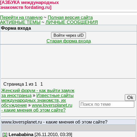
[
АЗБУКА международных
знакомств fordating.ru
]
Перейти на главную
~
Полная версия сайта
АКТИВНЫЕ ТЕМЫ
~
ЛИЧНЫЕ СООБЩЕНИЯ
Форма входа
Войти через uID
Старая форма входа
Страница
1
из
1
1
Женский форум - как выйти замуж
за иностранца
»
Известные сайты
международных знакомств, их
обсуждение
»
www.loversplanet.ru
- какие мнения об этом сайте?
www.loversplanet.ru - какие мнения об этом сайте?
[
1
]
Lenababina
[26.11.2010, 03:39]