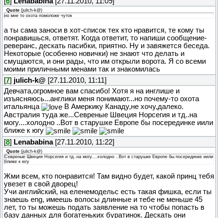
[
6
]
Lenababina
[27.11.2010, 11:09]
Quote
(
julich-k@
)
но мне то охота помоложе чуток
а ты сама заноси в хот-список тех кто нравится, те кому ты
понравишься, ответят. Когда ответит, то напиши сообщение-
реверанс, дескать пасибки, приятно. Ну и завяжется беседа.
Некоторые (особенно новички) не знают что делать и
смущаются, и они рады, что им открыли ворота. Я со всеми
моими приличными менами так и знакомилась
[
7
]
julich-k@
[27.11.2010, 11:11]
Девчата,огромное вам спасибо! Хотя я на инглише и
изъясняюсь...англики меня понимают...но почему-то охота
итальянца
В Амеркику Канаду,не хочу,далеко.
Австралия туда же...Севреные Швеция Норсегия и тд..на
могу....холодно ..Вот в старушке Европе бы посерединке иили
ближе к югу
[
8
]
Lenababina
[27.11.2010, 11:22]
Quote
(
julich-k@
)
Севреные Швеция Норсегия и тд..на могу....холодно ..Вот в старушке Европе бы посерединке иили
ближе к югу
Жми всем, кто понравится! Там видно будет, какой принц тебя
увезет в свой дворец!
Учи английский, на еленемодельс есть такая фишка, если ты
знаешь eng, имеешь волосы длинные и тебе не меньше 45
лет, то ты можешь подать заявление на то чтобы попасть в
базу данных для богатеньких буратинок. Дескать они