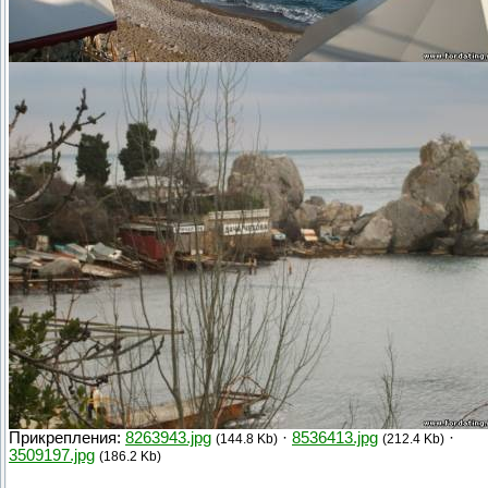
Прикрепления:
8263943.jpg
·
8536413.jpg
·
(144.8 Kb)
(212.4 Kb)
3509197.jpg
(186.2 Kb)