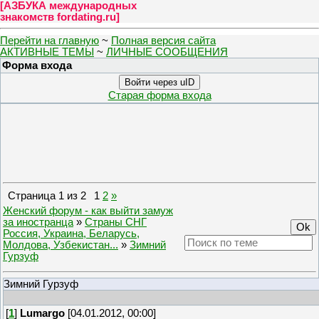
[
АЗБУКА международных
знакомств fordating.ru
]
Перейти на главную
~
Полная версия сайта
АКТИВНЫЕ ТЕМЫ
~
ЛИЧНЫЕ СООБЩЕНИЯ
Форма входа
Войти через uID
Старая форма входа
Страница
1
из
2
1
2
»
Женский форум - как выйти замуж
за иностранца
»
Страны СНГ
Россия, Украина, Беларусь,
Молдова, Узбекистан...
»
Зимний
Гурзуф
Зимний Гурзуф
[
1
]
Lumargo
[04.01.2012, 00:00]