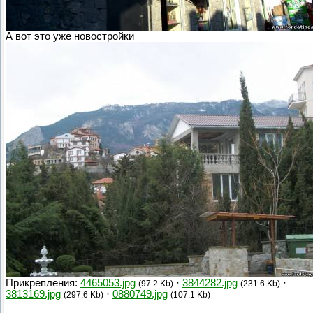
А вот это уже новостройки
Прикрепления:
4465053.jpg
·
3844282.jpg
·
(97.2 Kb)
(231.6 Kb)
3813169.jpg
·
0880749.jpg
(297.6 Kb)
(107.1 Kb)