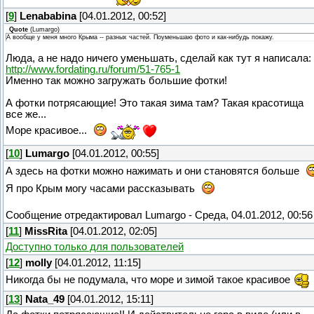
[
9
]
Lenababina
[04.01.2012, 00:52]
Quote
(
Lumargo
)
А вообще у меня много Крыма -- разных частей. Поуменьшаю фото и как-нибудь покажу.
Люда, а не надо ничего уменьшать, сделай как тут я написала:
http://www.fordating.ru/forum/51-765-1
Именно так можно загружать большие фотки!
А фотки потрясающие! Это такая зима там? Такая красотища
все же...
Море красивое...
[
10
]
Lumargo
[04.01.2012, 00:55]
А здесь на фотки можно нажимать и они становятся больше
Я про Крым могу часами рассказывать
Сообщение отредактировал
Lumargo
-
Среда, 04.01.2012, 00:56
[
11
]
MissRita
[04.01.2012, 02:05]
Доступно только для пользователей
[
12
]
molly
[04.01.2012, 11:15]
Никогда бы не подумала, что море и зимой такое красивое
[
13
]
Nata_49
[04.01.2012, 15:11]