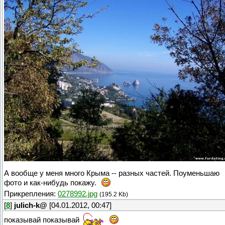
А вообще у меня много Крыма -- разных частей. Поуменьшаю
фото и как-нибудь покажу.
Прикрепления:
0278992.jpg
(195.2 Kb)
[
8
]
julich-k@
[04.01.2012, 00:47]
показывай показывай