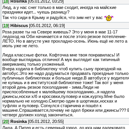
[
18
]
Rosinka
[05.01.2012, 03:29]
Люд, а у нас снег только в мае сходит, иногда на майские
праздники идет... чуешь разницу?
Так что сиди в Крыму и радуйся, что зим нет у вас
[
19
]
Hibiscus
[05.01.2012, 06:19]
Роза разве ты на Севере живешь? Это у меня в мае 11-17
ледоход на Оби начинается и после этого резкое потепление-
ЛЕТО. Но в августе уже прохладно-осень. Июнь ещё не лето а
июль уже не лето.
Люда классные фотки. Кофточка мне твоя понравилась! И
вообще выглядишь отлично! А мук выглядит как типичный
американец только ухоженный.
Вчера ходила в библиотеку чтоб купить сыну проездной на
автобус.Это же надо додуматься продавать проездные только
публичных библиотеках и больше нигде.В автобусе у водител
не купишь и в институтской библиотеке тоже! Так вот у меня
второй день резкое похолодание - зима.Люди не
приспособленные к малейшему похолоданию...я надела
джинсы,носки х/б и кросовки,пуловер и кож.куртку.Мне было
нормально не холодно.Смотрю один в шортиках,носках и
туфлях и пуловер. Согнулся старичина и пошёл к
машине.Спрашивается,почему не одел брюки или джинсы??? 
четверг должен холод закончиться.
[
20
]
Rosinka
[05.01.2012, 20:55]
Лида, А Питер и есть северный город, до юга нам далековато