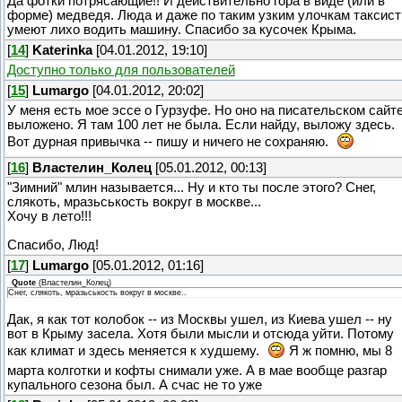
Да фотки потрясающие!! И действительно гора в виде (или в
форме) медведя. Люда и даже по таким узким улочкам таксис
умеют лихо водить машину. Спасибо за кусочек Крыма.
[
14
]
Katerinka
[04.01.2012, 19:10]
Доступно только для пользователей
[
15
]
Lumargo
[04.01.2012, 20:02]
У меня есть мое эссе о Гурзуфе. Но оно на писательском сайт
выложено. Я там 100 лет не была. Если найду, выложу здесь.
Вот дурная привычка -- пишу и ничего не сохраняю.
[
16
]
Властелин_Колец
[05.01.2012, 00:13]
"Зимний" млин называется... Ну и кто ты после этого? Снег,
слякоть, мразьськость вокруг в москве...
Хочу в лето!!!
Спасибо, Люд!
[
17
]
Lumargo
[05.01.2012, 01:16]
Quote
(
Властелин_Колец
)
Снег, слякоть, мразьськость вокруг в москве..
Дак, я как тот колобок -- из Москвы ушел, из Киева ушел -- ну
вот в Крыму засела. Хотя были мысли и отсюда уйти. Потому
как климат и здесь меняется к худшему.
Я ж помню, мы 8
марта колготки и кофты снимали уже. А в мае вообще разгар
купального сезона был. А счас не то уже