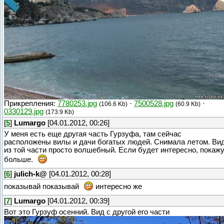
Прикрепления:
7780253.jpg
·
7500528.jpg
·
(106.6 Kb)
(60.9 Kb)
0330129.jpg
(173.9 Kb)
[
5
]
Lumargo
[04.01.2012, 00:26]
У меня есть еще другая часть Гурзуфа, там сейчас
расположены вилы и дачи богатых людей. Снимала летом. Ви
из той части просто волшебный. Если будет интересно, покаж
больше.
[
6
]
julich-k@
[04.01.2012, 00:28]
показывай показывай
интересно же
[
7
]
Lumargo
[04.01.2012, 00:39]
Вот это Гурзуф осенний. Вид с другой его части