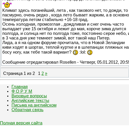
Климат здесь поганейший, лета , как такового нет, то дожди, то
пасмурно, очень редко , когда лето бывает жарким, а в основн
температура летом стабильно +16-18 град.
Осень холодная, промозглая , дождливая и снег очень часто
выпадает уже 15 октября и лежит до мая, короче зима длится
полгода, и солнца нет по полгода тоже, постоянно серое небо, 
в 3 часа дня уже темнеет зимой, вот такой наш Питер.
Лида, а я на одном форуме прочитала, что в Новой Зеландии
киви ходят в шортах, теплой куртке и в шлепанцах пляжных на
босу ногу, как тебе такой вариант?
:lol:
Сообщение отредактировал
Rosellen
-
Четверг, 05.01.2012, 20:5
Страница
1
из
2
1
2
»
Главная
Ф О Р У М
Визовые вопросы
Английские тексты
Письма на английском
Обратная связь
Полная версия сайта