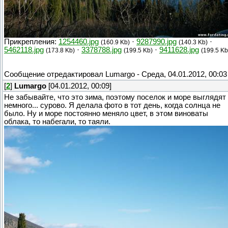
Прикрепления:
1254460.jpg
·
9287990.jpg
·
(160.9 Kb)
(140.3 Kb)
5462118.jpg
·
3378788.jpg
·
9411628.jpg
(173.8 Kb)
(199.5 Kb)
(199.5 Kb
Сообщение отредактировал
Lumargo
-
Среда, 04.01.2012, 00:03
[
2
]
Lumargo
[04.01.2012, 00:09]
Не забывайте, что это зима, поэтому поселок и море выглядят
немного... сурово. Я делала фото в тот день, когда солнца не
было. Ну и море постоянно меняло цвет, в этом виноваты
облака, то набегали, то таяли.