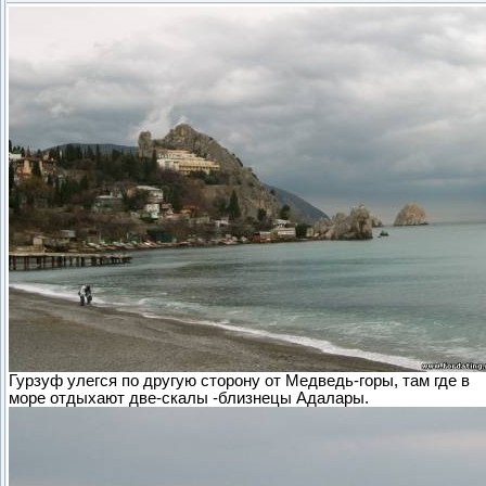
Гурзуф улегся по другую сторону от Медведь-горы, там где в
море отдыхают две-скалы -близнецы Адалары.