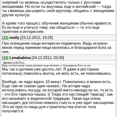
энергией ты можешь осуществлять только с русскими
женщинами. Но если ты выучишь еще и английский — тогда
ты сможешь расширять свой кругозор, общаясь с женщинами
других культур.
А кроме того процесс обучения женщинам обычно нравится.
Если еще и учиться тому, как общаться — то это еще
приятнее и интереснее.
[
15
]
molly
[23.12.2012, 19:25]
Про освящение пищи интересно подмечено. Ведь испокон
веков перед приемом пищи молились и благодарили Бога за
нее.
[
16
]
Lenababina
[24.12.2012, 03:35]
Цитата
(
molly35ru
)
Ведь испокон веков перед приемом пищи молились и благодарили Бога за нее.
Мы так и делаем уже десять лет. Я даже в ресторане
потихоньку помолюсь молча, не могу есть, не помолившись.
Вообще, не надо ждать 10 минут. Помолились и можно есть.
Еще там не сказан один ньюанс. На алтаре надо
использовать посуду, из которой никто никогда не ел, то есть
- это Его тарелка-чашка. )) Тогда это настоящий "прасад", как
его называют в ведической традиции. Такая еда очень
насыщает, достаточно немного съесть и уже идит насыщение.
Это не просто пища для строительства клеток тела
получается.