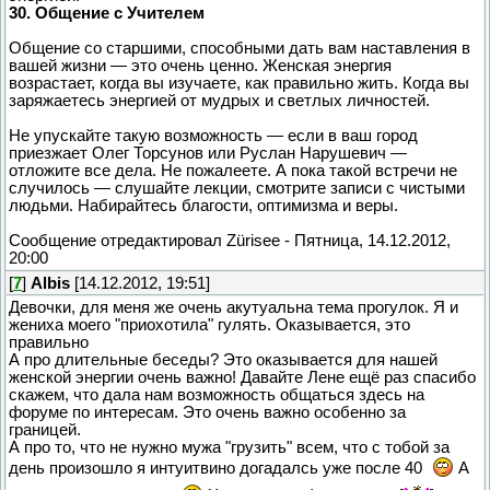
30. Общение с Учителем
Общение со старшими, способными дать вам наставления в
вашей жизни — это очень ценно. Женская энергия
возрастает, когда вы изучаете, как правильно жить. Когда вы
заряжаетесь энергией от мудрых и светлых личностей.
Не упускайте такую возможность — если в ваш город
приезжает Олег Торсунов или Руслан Нарушевич —
отложите все дела. Не пожалеете. А пока такой встречи не
случилось — слушайте лекции, смотрите записи с чистыми
людьми. Набирайтесь благости, оптимизма и веры.
Сообщение отредактировал
Zürisee
-
Пятница, 14.12.2012,
20:00
[
7
]
Albis
[14.12.2012, 19:51]
Девочки, для меня же очень акутуальна тема прогулок. Я и
жениха моего "приохотила" гулять. Оказывается, это
правильно
А про длительные беседы? Это оказывается для нашей
женской энергии очень важно! Давайте Лене ещё раз спасибо
скажем, что дала нам возможность общаться здесь на
форуме по интересам. Это очень важно особенно за
границей.
А про то, что не нужно мужа "грузить" всем, что с тобой за
день произошло я интуитвино догадалсь уже после 40
А