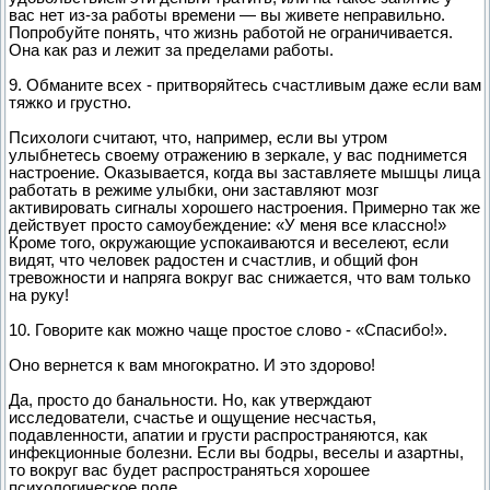
вас нет из-за работы времени — вы живете неправильно.
Попробуйте понять, что жизнь работой не ограничивается.
Она как раз и лежит за пределами работы.
9. Обманите всех - притворяйтесь счастливым даже если вам
тяжко и грустно.
Психологи считают, что, например, если вы утром
улыбнетесь своему отражению в зеркале, у вас поднимется
настроение. Оказывается, когда вы заставляете мышцы лица
работать в режиме улыбки, они заставляют мозг
активировать сигналы хорошего настроения. Примерно так же
действует просто самоубеждение: «У меня все классно!»
Кроме того, окружающие успокаиваются и веселеют, если
видят, что человек радостен и счастлив, и общий фон
тревожности и напряга вокруг вас снижается, что вам только
на руку!
10. Говорите как можно чаще простое слово - «Спасибо!».
Оно вернется к вам многократно. И это здорово!
Да, просто до банальности. Но, как утверждают
исследователи, счастье и ощущение несчастья,
подавленности, апатии и грусти распространяются, как
инфекционные болезни. Если вы бодры, веселы и азартны,
то вокруг вас будет распространяться хорошее
психологическое поле.