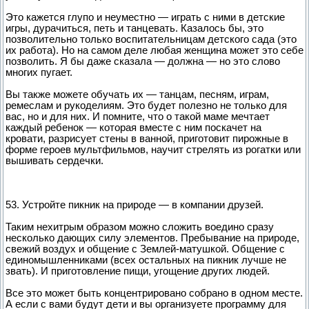
Это кажется глупо и неуместно — играть с ними в детские
игры, дурачиться, петь и танцевать. Казалось бы, это
позволительно только воспитательницам детского сада (это
их работа). Но на самом деле любая женщина может это себе
позволить. Я бы даже сказала — должна — но это слово
многих пугает.
Вы также можете обучать их — танцам, песням, играм,
ремеслам и рукоделиям. Это будет полезно не только для
вас, но и для них. И помните, что о такой маме мечтает
каждый ребенок — которая вместе с ним поскачет на
кровати, разрисует стены в ванной, приготовит пирожные в
форме героев мультфильмов, научит стрелять из рогатки или
вышивать сердечки.
53. Устройте пикник на природе — в компании друзей.
Таким нехитрым образом можно сложить воедино сразу
несколько дающих силу элементов. Пребывание на природе,
свежий воздух и общение с Землей-матушкой. Общение с
единомышленниками (всех остальных на пикник лучше не
звать). И приготовление пищи, угощение других людей.
Все это может быть концентрировано собрано в одном месте.
А если с вами будут дети и вы организуете программу для