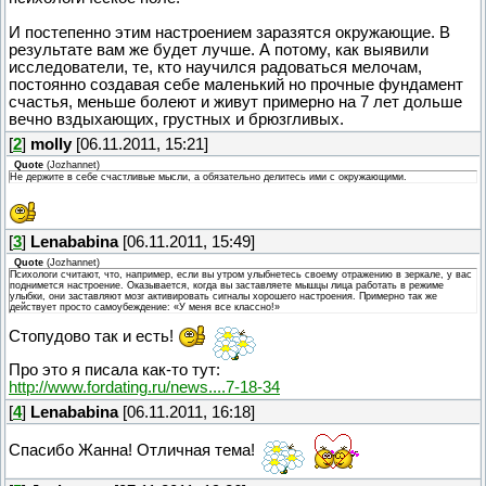
И постепенно этим настроением заразятся окружающие. В
результате вам же будет лучше. А потому, как выявили
исследователи, те, кто научился радоваться мелочам,
постоянно создавая себе маленький но прочные фундамент
счастья, меньше болеют и живут примерно на 7 лет дольше
вечно вздыхающих, грустных и брюзгливых.
[
2
]
molly
[06.11.2011, 15:21]
Quote
(
Jozhannet
)
Не держите в себе счастливые мысли, а обязательно делитесь ими с окружающими.
[
3
]
Lenababina
[06.11.2011, 15:49]
Quote
(
Jozhannet
)
Психологи считают, что, например, если вы утром улыбнетесь своему отражению в зеркале, у вас
поднимется настроение. Оказывается, когда вы заставляете мышцы лица работать в режиме
улыбки, они заставляют мозг активировать сигналы хорошего настроения. Примерно так же
действует просто самоубеждение: «У меня все классно!»
Стопудово так и есть!
Про это я писала как-то тут:
http://www.fordating.ru/news....7-18-34
[
4
]
Lenababina
[06.11.2011, 16:18]
Спасибо Жанна! Отличная тема!