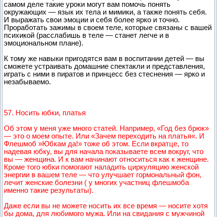
самом деле такие уроки могут вам помочь понять
окружающих — язык их тела и мимики, а также понять себя.
И выражать свои эмоции и себя более ярко и точно.
Проработать зажимы в своем теле, которые связаны с вашей
психикой (расслабишь в теле — станет легче и в
эмоциональном плане).
К тому же навыки пригодятся вам в воспитании детей — вы
сможете устраивать домашние спектакли и представления,
играть с ними в пиратов и принцесс без стеснения — ярко и
незабываемо.
57. Носить юбки, платья
Об этом у меня уже много статей. Например, «Год без брюк»
— это о моем опыте. Или «Зачем переходить на платья«. И
Флешмоб »Юбкам да!» тоже об этом. Если вкратце, то
надевая юбку, вы для начала показываете всем вокруг, что
вы — женщина. И к вам начинают относиться как к женщине.
Кроме того юбки помогают наладить циркуляцию женской
энергии в вашем теле — что улучшает гормональный фон,
лечит женские болезни ( у многих участниц флешмоба
именно такие результаты).
Даже если вы не можете носить их все время — носите хотя
бы дома, для любимого мужа. Или на свидания с мужчиной