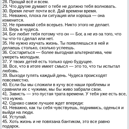
28. Прощай всё и всем.
29. Что другие думают о тебе не должно тебя волновать.
30. Время лечит почти всё. Дай времени время.
31. Неважно, плоха ли ситуация или хороша — она
изменится.
32. Не принимай себя всерьез. Никто этого не делает.
33. Верь в чудеса.
34. Бог любит тебя потому что он — Бог, а не из-за того, что
ты что-то сделал или нет.
35. Не нужно изучать жизнь. Ты появляешься в ней и
делаешь столько, сколько успеешь.
36. Состариться — более выгодная альтернатива, чем
умереть молодым.
37. У твоих детей есть только одно будущее.
38. Все, что в итоге имеет смысл — это то, что ты испытал
любовь.
39. Выходи гулять каждый день. Чудеса происходят
повсеместно.
40. Если бы мы сложили в кучу все наши проблемы и
сравнили их с чужими, мы бы живо забрали свои.
41. Зависть — это пустая трата времени. У тебя уже есть все,
что нужно.
42. Однако самое лучшее ждет впереди:
43. Неважно, как ты себя чувствуешь, поднимись, оденься и
выйди на люди.
44. Уступай.
45. Хоть жизнь и не повязана бантиком, это все равно
подарок.