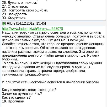
26. Думать о плохом.
27. Стесняться.
28. Повторять свои ошибки.
29. Завидовать.
30. Хмуриться.
[
6
]
Albis
[14.12.2012, 19:45]
http://www.ladoshki.ch/forum....t629079
Нашла интересную статью с советами о том, как пополнить
женскую энергию. Статья очень большая, поэтому я выбрала
несколько самых акутуальных для меня позиций.
Давайте начнем с того, что главное предназначение женщины
— это копить энергию. Об этом сказано во всех древних
писаниях разным языком и разными словами. Эта энергия
предназначена для того, чтобы делать мир лучше. Руками
мужчины.
То есть миллионы лет женщины вдохновляли своих мужчин
на подвиги, отдавая им женскую энергию. А мужчины —
завоевывали страны, строили города, изобретали
технические приспособления.
И при этом есть несколько аспектов в накоплении энергии:
Какую энергию копить женщине?
Зачем ее нужно копить?
Как это сделать?
10. Прогулки