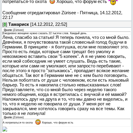
потрепаться-то охота
Хорошо, что форум есть
Сообщение отредактировал
Zürisee
-
Пятница, 14.12.2012,
22:17
[
8
]
Тамариск
[14.12.2012, 22:52]
Quote
(
Zürisee
)
Ежедневно женщине нужно сказать 22 тысячи слов. Каждый день.
Лена, спасибо за статью! Я теперь поняла, что со мной было.
Девчёнки, я почувствовала такой словесный голод будучи в
Германии. В принципе - я болтушка, если мне позволяют это.
Просто есть люди, которые сами трещат без умолку и
невозможно вставить свои "5 копеек". А я не умею говорить,
если мой собеседник не умеет слушать. Ведь есть такие,
которые или сами не умолкают, или запросто перебивают -
после этого я просто "затыкаюсь", пропадает всякое желание
общаться. Так вот в Германии мне не с кем было поговорить.
Нельзя поболтать от души с человеком, если есть языковый
барьер. То есть я накопила столько невысказанных слов!
Представляете, что со мной было через неделю такого
немого общения, когда я встретилась с внучкой и её мамой?
Наложилось друг на друга и то, что мы давно не виделись, и
то, что я неделю не говорила от души. У меня рот не
закрывался, мне хотелось говорить сразу на все темы. Как
только я не лопнула!
Quote
(
Zürisee
)
А потрепаться-то охота
Хорошо, что форум есть