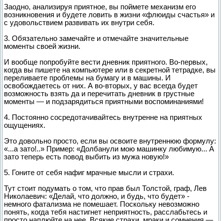
Заодно, анализируя приятное, вы поймете механизм его
возникновения и будете ловить в жизни «флюиды счастья» и
с удовольствием развивать их внутри себя.
3. Обязательно замечайте и отмечайте значительные
моменты своей жизни.
И вообще попробуйте вести дневник приятного. Во-первых,
когда вы пишете на компьютере или в секретной тетрадке, вы
переливаете проблемы на бумагу и в машины. И
освобождаетесь от них. А во-вторых, у вас всегда будет
возможность взять да и перечитать дневник в грустные
моменты — и подзарядиться приятными воспоминаниями!
4. Постоянно сосредотачивайтесь внутренне на приятных
ощущениях.
Это довольно просто, если вы освоите внутреннюю формулу:
«...а зато!..» Пример: «Долбанули мою машинку любимую... А
зато теперь есть повод выбить из мужа новую!»
5. Гоните от себя нафиг мрачные мысли и страхи.
Тут стоит подумать о том, что прав был Толстой, граф, Лев
Николаевич: «Делай, что должно, и будь, что будет» -
немного фатализма не помешает. Поскольку невозможно
понять, когда тебя настигнет неприятность, расслабьтесь и
просто наплюйте на нее. Всякие страхи, мраки и сомнения —