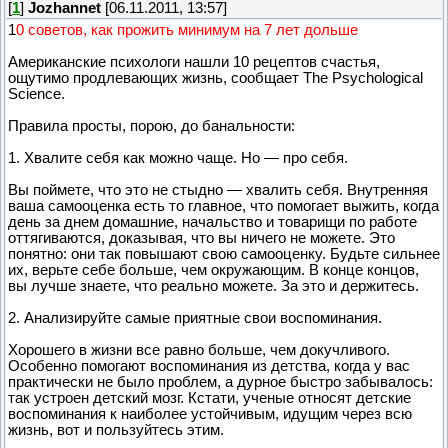
[
1
]
Jozhannet
[06.11.2011, 13:57]
1
0 советов, как прожить минимум на 7 лет дольше
Американские психологи нашли 10 рецептов счастья,
ощутимо продлевающих жизнь, сообщает The Psychological
Science.
Правила просты, порою, до банальности:
1. Хвалите себя как можно чаще. Но — про себя.
Вы поймете, что это не стыдно — хвалить себя. Внутренняя
ваша самооценка есть то главное, что помогает выжить, когда
день за днем домашние, начальство и товарищи по работе
оттягиваются, доказывая, что вы ничего не можете. Это
понятно: они так повышают свою самооценку. Будьте сильнее
их, верьте себе больше, чем окружающим. В конце концов,
вы лучше знаете, что реально можете. За это и держитесь.
2. Анализируйте самые приятные свои воспоминания.
Хорошего в жизни все равно больше, чем докучливого.
Особенно помогают воспоминания из детства, когда у вас
практически не было проблем, а дурное быстро забывалось:
так устроен детский мозг. Кстати, ученые относят детские
воспоминания к наиболее устойчивым, идущим через всю
жизнь, вот и пользуйтесь этим.