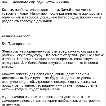
них — добавьте еще один источник силы.
Кстати, необязательно ждать лета. Зимой тоже можно
устроить пикник. Например, после катания на лыжах достать
горячий чай в термосе, домашние бутерброды, пирожки — и
разделить трапезу с друзьями.
Личностный рост
54. Планирование
Женскому неупорядоченному уму всегда нужно создавать
рамки и некую структуру. Это помогают делать разные списки
и планы. Например, можно распланировать свой отпуск или
выходные. Или ближайшие покупки на несколько месяцев
вперед.
Можете завести для себя ежедневник, даже если вы —
домохозяйка. Ну и пусть там будут не деловые ужины, а
выступления детей, утренники, походы к врачу и закупка
продуктов. Главное, что вашему уму станет гораздо легче
жить — когда он будет видеть план.
А для начала напишите список своих достоинств — и
самооценка повысится, и энергии прибавится, и настроение
изменится.