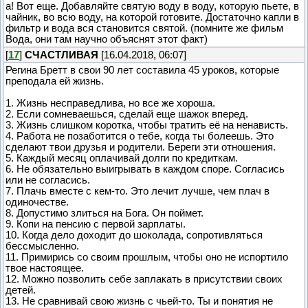
а! Вот еще. Добавляйте святую воду в воду, которую пьете, в
чайник, во всю воду, на которой готовите. Достаточно капли в
фильтр и вода вся становится святой. (помните же фильм
Вода, они там научно объяснят этот факт)
[
17
]
СЧАСТЛИВАЯ
[16.04.2018, 06:07]
Регина Бретт в свои 90 лет составила 45 уроков, которые
преподала ей жизнь.
1. Жизнь несправедлива, но все же хороша.
2. Если сомневаешься, сделай еще шажок вперед.
3. Жизнь слишком коротка, чтобы тратить её на ненависть.
4. Работа не позаботится о тебе, когда ты болеешь. Это
сделают твои друзья и родители. Береги эти отношения.
5. Каждый месяц оплачивай долги по кредиткам.
6. Не обязательно выигрывать в каждом споре. Согласись
или не согласись.
7. Плачь вместе с кем-то. Это лечит лучше, чем плач в
одиночестве.
8. Допустимо злиться на Бога. Он поймет.
9. Копи на пенсию с первой зарплаты.
10. Когда дело доходит до шоколада, сопротивляться
бессмысленно.
11. Примирись со своим прошлым, чтобы оно не испортило
твое настоящее.
12. Можно позволить себе заплакать в присутствии своих
детей.
13. Не сравнивай свою жизнь с чьей-то. Ты и понятия не