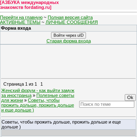
[
АЗБУКА международных
знакомств fordating.ru
]
Перейти на главную
~
Полная версия сайта
АКТИВНЫЕ ТЕМЫ
~
ЛИЧНЫЕ СООБЩЕНИЯ
Форма входа
Войти через uID
Старая форма входа
Страница
1
из
1
1
Женский форум - как выйти замуж
за иностранца
»
Полезные советы
для жизни
»
Советы, чтобы
прожить дольше, прожить дольше
и еще дольше )
Советы, чтобы прожить дольше, прожить дольше и еще
дольше )