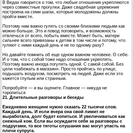
В Ведах говорится о том, что любые отношения укрепляются
через совместные прогулки. Даже свадебная церемония
построена на семи шагах, которые молодожены должны
пройти вместе.
Поэтому нам важно гулять со своими близкими людьми как
можно больше. Это и повод поговорить, и возможность
отвлечься от всего, побыть вместе. Может быть, матери
сильнее всего привязаны к детям в том числе и потому, что
гуляют с ними каждый день и не по одному разу?
Но давайте помнить об еще одном важном человеке. О себе.
И о том, что с собой тоже надо отношения укреплять.
Поэтому важно иногда погулять одной. С самой собой. Без
цели «забежать в магазин». Просто пройтись по улице,
подышать воздухом, посмотреть на людей. Даже если это
кажется глупым или странным.
Попробуйте — и вы оцените. Главное — никуда не
торопиться
21. Длительные разговоры и беседы
Ежедневно женщине нужно сказать 22 тысячи слов.
Каждый день. И если вчера она свой лимит не
выработала, долг будет копиться. И увеличиваться как
снежный ком. Если вы осуждаете себя за разговоры с
подругами, то все тяготы слушания вас могут упасть на
плечи супруга.