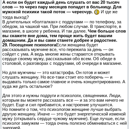
А если он будет каждый день слушать от вас 20 тысяч
слов — то через пару месяцев попадет в больницу. Для
мужской психики такой поток — чересчур.
И где же
тогда выход?
В длительных «болталках» с подругами — по телефону, за
обедом, за чашкой чая. При любом случае. В транспорте, в
магазине, в школе у ребенка. И так далее.
Чем больше слов
вы скажете вне дома, тем проще жить будет вашим
домашним. Да и вы сами станете добрее и радостнее.
29. Посещение психолога
Если женщина будет
рассказывать мужчине все, что пережила за день — он
сойдет с ума. А ведь многие жены стараются открывать
сердце своему мужу, рассказывая обо всем. Об обеде в
столовой, о разговорах с подругами, об очереди в магазине.
Но для мужчины — это катастрофа. Он готов и может
слушать женщину. Но все-таки стоит его поберечь — и
выдавать только самое главное и очень концентрированно. А
куда же деть остальное?
Для этого и нужны подруги и психологи, священники. Люди,
которым вы можете рассказать все — и за это вам ничего не
будет. Еще и сил прибавится, и настроение улучшится.
Но помните о том, что психологом женщине лучше выбрать
другую женщину. Иначе — это будет энергетической изменой
мужу (открывать сердце чужому мужчине). Еще лучше, если
психолог замужем — тогда очень полезно обмениваться с ней
энергией.