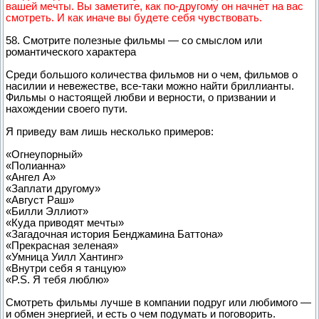
вашей мечты. Вы заметите, как по-другому он начнет на вас
смотреть. И как иначе вы будете себя чувствовать.
58. Смотрите полезные фильмы — со смыслом или
романтического характера
Среди большого количества фильмов ни о чем, фильмов о
насилии и невежестве, все-таки можно найти бриллианты.
Фильмы о настоящей любви и верности, о призвании и
нахождении своего пути.
Я приведу вам лишь несколько примеров:
«Огнеупорный»
«Полианна»
«Ангел А»
«Заплати другому»
«Август Раш»
«Билли Эллиот»
«Куда приводят мечты»
«Загадочная история Бенджамина Баттона»
«Прекрасная зеленая»
«Умница Уилл Хантинг»
«Внутри себя я танцую»
«P.S. Я тебя люблю»
Смотреть фильмы лучше в компании подруг или любимого —
и обмен энергией, и есть о чем подумать и поговорить.