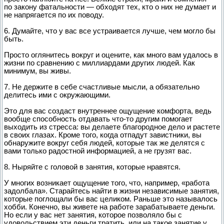
по закону фатальности — обходят тех, кто о них не думает и
не напрягается по их поводу.
6. Думайте, что у вас все устраивается лучше, чем могло бы
быть.
Просто оглянитесь вокруг и оцените, как много вам удалось в
жизни по сравнению с миллиардами других людей. Как
минимум, вы живы.
7. Не держите в себе счастливые мысли, а обязательно
делитесь ими с окружающими.
Это для вас создаст внутреннее ощущение комфорта, ведь
вообще способность отдавать что-то другим помогает
выходить из стресса: вы делаете благородное дело и растете
в своих глазах. Кроме того, когда отпадут завистники, вы
обнаружите вокруг себя людей, которые так же делятся с
вами только радостной информацией, а не грузят вас.
8. Ныряйте с головой в занятия, которые нравятся.
У многих возникает ощущение того, что, например, «работа
задолбала». Старайтесь найти в жизни независимые занятия,
которые поглощали бы вас целиком. Раньше это называлось
хобби. Конечно, вы живете на работе зарабатываете деньги.
Но если у вас нет занятия, которое позволяло бы с
удовольствием эти деньги тратить, или на такое занятие у