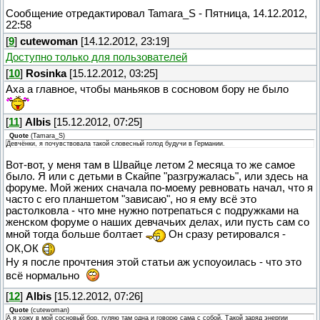
Сообщение отредактировал
Tamara_S
-
Пятница, 14.12.2012,
22:58
[
9
]
cutewoman
[14.12.2012, 23:19]
Доступно только для пользователей
[
10
]
Rosinka
[15.12.2012, 03:25]
Аха а главное, чтобы маньяков в сосновом бору не было
[
11
]
Albis
[15.12.2012, 07:25]
Quote
(
Tamara_S
)
Девчёнки, я почувствовала такой словесный голод будучи в Германии.
Вот-вот, у меня там в Швайце летом 2 месяца то же самое
было. Я или с детьми в Скайпе "разгружалась", или здесь на
форуме. Мой жених сначала по-моему ревновать начал, что я
часто с его планшетом "зависаю", но я ему всё это
растолковла - что мне нужно потрепаться с подружками на
женском форуме о наших девчачьих делах, или пусть сам со
мной тогда больше болтает
Он сразу ретировался -
ОК,ОК
Ну я после прочтения этой статьи аж успоуоилась - что это
всё нормально
[
12
]
Albis
[15.12.2012, 07:26]
Quote
(
cutewoman
)
А я хожу в мой сосновый бор, гуляю там одна и говорю сама с собой. Такой заряд энергии