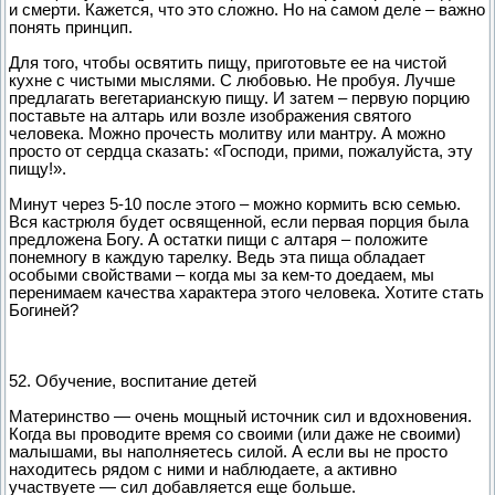
и смерти. Кажется, что это сложно. Но на самом деле – важно
понять принцип.
Для того, чтобы освятить пищу, приготовьте ее на чистой
кухне с чистыми мыслями. С любовью. Не пробуя. Лучше
предлагать вегетарианскую пищу. И затем – первую порцию
поставьте на алтарь или возле изображения святого
человека. Можно прочесть молитву или мантру. А можно
просто от сердца сказать: «Господи, прими, пожалуйста, эту
пищу!».
Минут через 5-10 после этого – можно кормить всю семью.
Вся кастрюля будет освященной, если первая порция была
предложена Богу. А остатки пищи с алтаря – положите
понемногу в каждую тарелку. Ведь эта пища обладает
особыми свойствами – когда мы за кем-то доедаем, мы
перенимаем качества характера этого человека. Хотите стать
Богиней?
52. Обучение, воспитание детей
Материнство — очень мощный источник сил и вдохновения.
Когда вы проводите время со своими (или даже не своими)
малышами, вы наполняетесь силой. А если вы не просто
находитесь рядом с ними и наблюдаете, а активно
участвуете — сил добавляется еще больше.