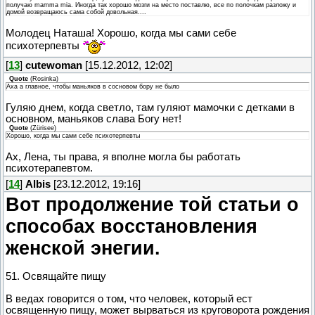
получаю mamma mia. Иногда так хорошо мозги на место поставлю, все по полочкам разложу и
домой возвращаюсь сама собой довольная....
Молодец Наташа! Хорошо, когда мы сами себе
психотерпевты
[
13
]
cutewoman
[15.12.2012, 12:02]
Quote
(
Rosinka
)
Аха а главное, чтобы маньяков в сосновом бору не было
Гуляю днем, когда светло, там гуляют мамочки с детками в
основном, маньяков слава Богу нет!
Quote
(
Zürisee
)
Хорошо, когда мы сами себе психотерпевты
Ах, Лена, ты права, я вполне могла бы работать
психотерапевтом.
[
14
]
Albis
[23.12.2012, 19:16]
Вот продолжение той статьи о
способах восстановления
женской энегии.
51. Освящайте пищу
В ведах говорится о том, что человек, который ест
освященную пищу, может вырваться из круговорота рождения