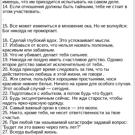
имеешь, что им приходится испытывать на самом деле.
14. Если отношения должны быть тайными, тебе не стоит в
этом участвовать.
`
15. Все может измениться в мгновение ока. Но не волнуйся:
Бог никогда не проморгает.
16. Сделай глубокий вдох. Это успокаивает мысли.
17. Избавься от всего, что нельзя назвать полезным,
красивым или забавным.
18. Что не убивает, делает тебя сильнее.
19. Никогда не поздно иметь счастливое детство. Однако
второе детство зависит исключительно от тебя..
20. Когда приходит время следовать за тем, что ты
действительно любишь в этой жизни, не говори .
21. Жги свечи, пользуйся хорошими простынями, носи
красивое нижнее белье. Ничего на храни для особого случая.
Этот особый случай — сегодня.
22. Подготовься с избытком, а потом будь что будет.
23. Будь эксцентричным сейчас. Не жди старости, чтобы
надеть ярко-красную одежду.
24. Самый важный орган в сексе — это мозги.
25. Никто, кроме тебя, не несет ответственности за твое
счастье.
26. При любой так называемой катастрофе задавай вопрос:
"Будет ли это важно через пять лет?"
27. Всегда выбирай жизнь.