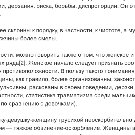
, дерзания, риска, борьбы, диспропорции. Он от
.
 склонны к порядку, в частности, к чистоте, а
ужчины более смелы.
ости, можно говорить также о том, что женское 
х ряда[2]. Женское начало следует признать со
 противоположности. В пользу такого понимания 
щины, как правило, более организованны, закон
ульсивны, раскованы в своем поведении, дерзки,
частности, статистика травматизма среди мальч
по сравнению с девочками).
ку-девушку-женщину трусихой неоскорбительно д
ом — тяжкое обвинение-оскорбление. Женщины в