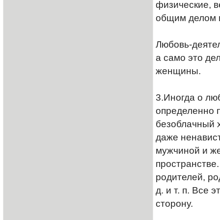
физические, в
общим делом 
Любовь-деятел
а само это де
женщины.
3.Иногда о лю
определенно п
безоблачный х
даже ненавис
мужчиной и же
пространстве.
родителей, ро
д. и т. п. Вс
сторону.