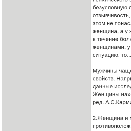
безусловную л
отзывчивость,
этом не понас
женщина, а у 
в течение бол
женщинами, у 
ситуацию, то...
Мужчины чаще
свойств. Напр
данные исслед
Женщины наход
ред. А.С.Карм
2.Женщина и м
противоположн