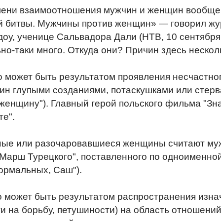
мени взаимоотношения мужчин и женщин вообще 
ой битвы. Мужчины против женщин» — говорил жу
оу, ученице Сальвадора Дали (НТВ, 10 сентября 2
но-таки много. Откуда они? Причин здесь нескол
о может быть результатом проявления несчастно
ин глупыми созданиями, потаскушками или стерв
женщину"). Главный герой польского фильма "Зна
те".
ые или разочаровавшиеся женщины считают мужчи
Марш Турецкого", поставленного по одноименной 
ормальных, Саш").
о может быть результатом распространения изн
и на борьбу, петушиности) на область отношени