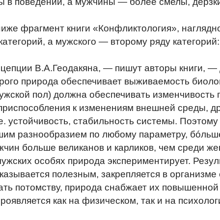
 в поведении, а мужчины — более смелы, дерзк
иже фрагмент книги «Конфликтология», наглядно
категорий, а мужского — второму ряду категорий:
цепции В.А.Геодакяна, — пишут авторы книги, —
ого природа обеспечивает выживаемость биолог
мужской пол) должна обеспечивать изменчивость
приспособления к изменениям внешней среды, д
 е. устойчивость, стабильность системы. Поэтому
шим разнообразием по любому параметру, бóльше
ужчин больше великанов и карликов, чем среди 
ужских особях природа экспериментирует. Резул
о оказывается полезным, закрепляется в организм
ать потомству, природа снабжает их повышенной
проявляется как на физическом, так и на психоло