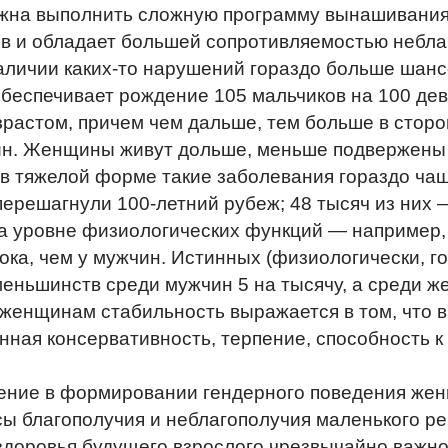
на выполнить сложную программу вынашивания и
ив и обладает большей сопротивляемостью небл
аличии каких-то нарушений гораздо больше шансо
обеспечивает рождение 105 мальчиков на 100 де
зрастом, причем чем дальше, тем больше в стор
н. Женщины живут дольше, меньше подвержены 
 в тяжелой форме такие заболевания гораздо чащ
ерешагнули 100-летний рубеж; 48 тысяч из них
а уровне физиологических функций — например, 
ока, чем у мужчин. Истинных (физиологически, 
еньшинств среди мужчин 5 на тысячу, а среди ж
женщинам стабильность выражается в том, что 
ная консервативность, терпение, способность 
ение в формировании гендерного поведения женщ
ы благополучия и неблагополучия маленького ре
здоровья будущего взрослого чрезвычайно важно