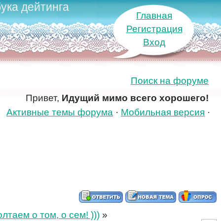
ука дейтинга
Главная
Регистрация
Вход
Поиск на форуме
Привет,
Идущий мимо всего хорошего!
Активные темы форума
·
Мобильная версия
·
таем о том, о сем! )))
»