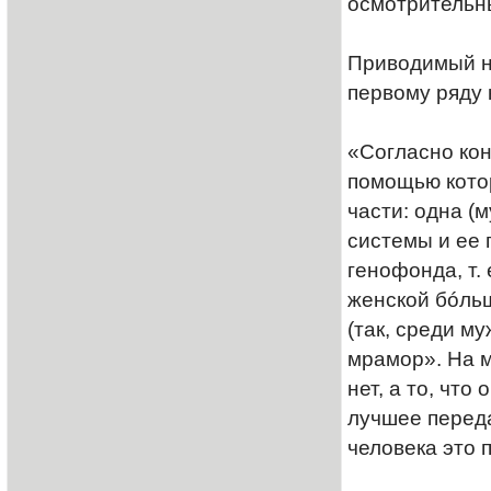
осмотрительны
Приводимый н
первому ряду 
«Согласно кон
помощью котор
части: одна (
системы и ее 
генофонда, т.
женской бóль
(так, среди м
мрамор». На м
нет, а то, чт
лучшее перед
человека это 