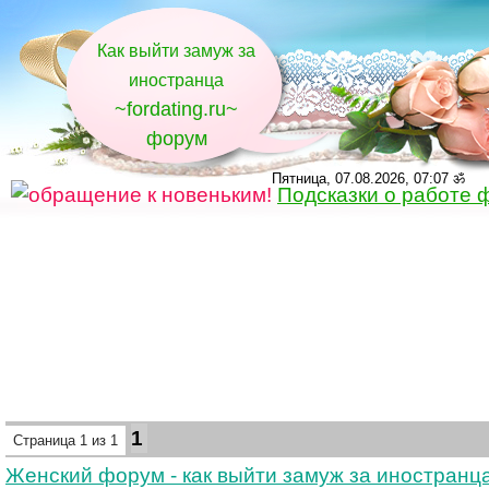
Как выйти замуж за
иностранца
~fordating.ru~
форум
Пятница, 07.08.2026, 07:07 ॐ
Подсказки о работе 
1
Страница
1
из
1
Женский форум - как выйти замуж за иностранц