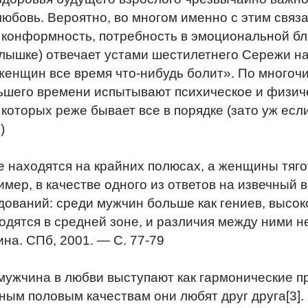
юбовь. Вероятно, во многом именно с этим связ
 конформность, потребность в эмоциональной бли
лышке) отвечает устами шестилетнего Сережи на
женщин все время что-нибудь болит». По много
ьшего времени испытывают психическое и физич
которых реже бывает все в порядке (зато уж ес
)
 находятся на крайних полюсах, а женщины тяг
имер, в качестве одного из ответов на извечный 
ований: среди мужчин больше как гениев, высок
ятся в средней зоне, и различия между ними не 
ина. СПб, 2001. — С. 77-79
ужчина в любви выступают как гармонические п
ым половым качествам они любят друг друга[3]