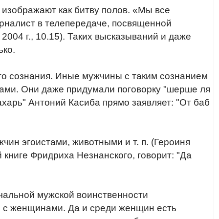
изображают как битву полов. «Мы все
рналист в телепередаче, посвященной
004 г., 10.15). Таких высказываний и даже
ько.
го сознания. Иные мужчины с таким сознанием
ами. Они даже придумали поговорку "шерше ля
харь" Антоний Касиба прямо заявляет: "От баб
н эгоистами, животными и т. п. (Героиня
книге Фридриха Незнанского, говорит: "Да
ачальной мужской воинственности
й с женщинами. Да и среди женщин есть