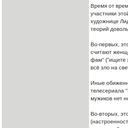
Время от вре
участники эт
художнице Лид
теорий доволь
Во-первых, эт
считают женщ
фам" ("ищите 
всё зло на све
Иные обиженн
телесериала "
мужиков нет н
Во-вторых, эт
(настроенност