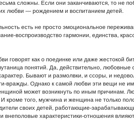
есьма сложны. Если они заканчиваются, то не по
их любви — рождением и воспитанием детей.
ьность есть не просто эмоциональное переживан
лание-воспроизводство гармонии, единства, кра
бви говорят как о поединке или даже жестокой б
утаница понятий. Да, действительно, любовные о
арактер. Бывают и размолвки, и ссоры, и недово
ти-вражды. Однако к самой любви эти вещи не 
нщиной может возникнуть по иным причинам. Лю
 И кроме того, мужчина и женщина не только пол
дители своих детей, работающие-зарабатывающи
е эти внеполовые характеристики-отношения влия