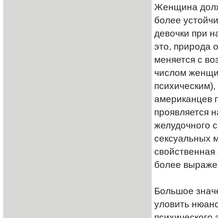
Женщина долж
более устойч
девочки при н
это, природа 
меняется с во
числом женщи
психическим),
американцев п
проявляется н
желудочного с
сексуальных м
свойственная 
более выражен
Большое знач
уловить нюанс
психического 