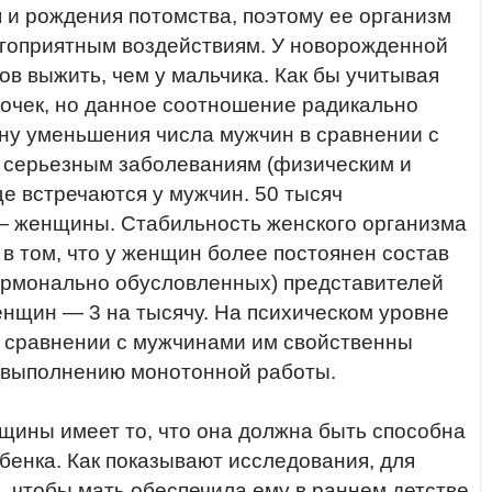
 рождения потомства, поэтому ее организм
агоприятным воздействиям. У новорожденной
в выжить, чем у мальчика. Как бы учитывая
вочек, но данное соотношение радикально
ону уменьшения числа мужчин в сравнении с
серьезным заболеваниям (физическим и
е встречаются у мужчин. 50 тысяч
 — женщины. Стабильность женского организма
в том, что у женщин более постоянен состав
гормонально обусловленных) представителей
енщин — 3 на тысячу. На психическом уровне
в сравнении с мужчинами им свойственны
к выполнению монотонной работы.
ины имеет то, что она должна быть способна
бенка. Как показывают исследования, для
, чтобы мать обеспечила ему в раннем детстве