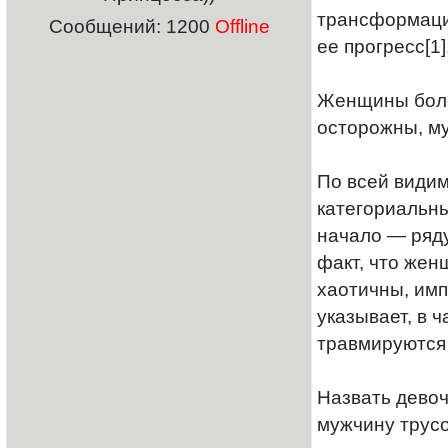
трансформации
Сообщений:
1200
Offline
ее прогресс[1]
Женщины более
осторожны, м
По всей видим
категориальны
начало — ряду
факт, что жен
хаотичны, имп
указывает, в 
травмируются 
Назвать девоч
мужчину трус