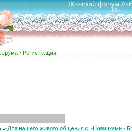
Женский форум Азб
18+
форума
·
Регистрация
а
»
Для нашего живого общения с ~Новичками~ Бол