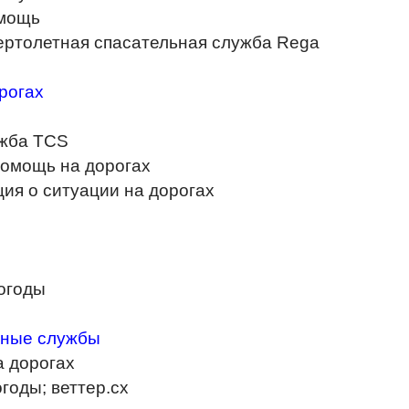
омощь
ертолетная спасательная служба Rega
рогах
жба TCS
помощь на дорогах
ия о ситуации на дорогах
огоды
ные службы
а дорогах
огоды; веттер.сх