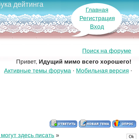
ука дейтинга
Главная
Регистрация
Вход
Поиск на форуме
Привет,
Идущий мимо всего хорошего!
Активные темы форума
·
Мобильная версия
·
 могут здесь писать
»