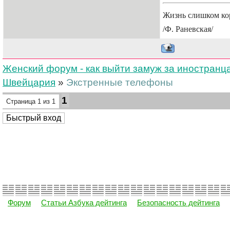
Жизнь слишком кор
/Ф. Раневская/
Женский форум - как выйти замуж за иностранц
Швейцария
»
Экстренные телефоны
1
Страница
1
из
1
Форум
Статьи Азбука дейтинга
Безопасность дейтинга