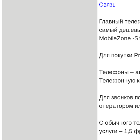
Связь
Главный телеф
самый дешевый
MobileZone -S
Для покупки P
Телефоны – ав
Телефонную ка
Для звонков п
оператором ил
С обычного те
услуги – 1,5 ф