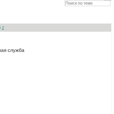
1
№
ная служба