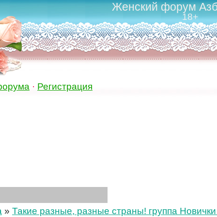
Женский форум Азб
18+
форума
·
Регистрация
а
»
Такие разные, разные страны! группа Новички