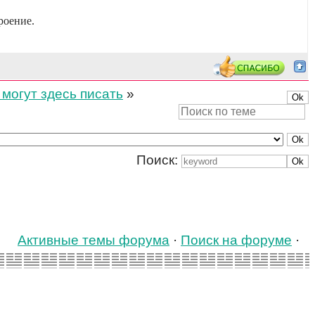
роение.
 могут здесь писать
»
Поиск:
Активные темы форума
·
Поиск на форуме
·