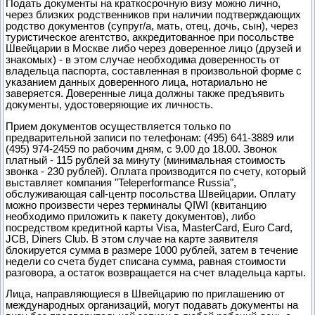
Подать документы на краткосрочную визу можно лично,
через близких родственников при наличии подтверждающих
родство документов (супруг/а, мать, отец, дочь, сын), через
туристическое агентство, аккредитованное при посольстве
Швейцарии в Москве либо через доверенное лицо (друзей и
знакомых) - в этом случае необходима доверенность от
владельца паспорта, составленная в произвольной форме с
указанием данных доверенного лица, нотариально не
заверяется. Доверенные лица должны также предъявить
документы, удостоверяющие их личность.
Прием документов осуществляется только по
предварительной записи по телефонам: (495) 641-3889 или
(495) 974-2459 по рабочим дням, с 9.00 до 18.00. Звонок
платный - 115 рублей за минуту (минимальная стоимость
звонка - 230 рублей). Оплата производится по счету, который
выставляет компания "Teleperformance Russia",
обслуживающая call-центр посольства Швейцарии. Оплату
можно произвести через терминалы QIWI (квитанцию
необходимо приложить к пакету документов), либо
посредством кредитной карты Visa, MasterCard, Euro Card,
JCB, Diners Club. В этом случае на карте заявителя
блокируется сумма в размере 1000 рублей, затем в течение
недели со счета будет списана сумма, равная стоимости
разговора, а остаток возвращается на счет владельца карты.
Лица, направляющиеся в Швейцарию по приглашению от
международных организаций, могут подавать документы на