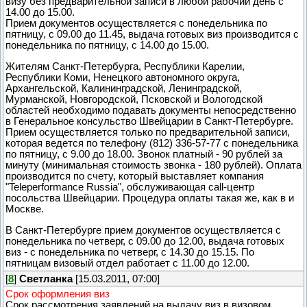
визу без предварительной записи в любой рабочий день с
14.00 до 15.00.
Прием документов осуществляется с понедельника по
пятницу, с 09.00 до 11.45, выдача готовых виз производится с
понедельника по пятницу, с 14.00 до 15.00.
Жителям Санкт-Петербурга, Республики Карелии,
Республики Коми, Ненецкого автономного округа,
Архангельской, Калининградской, Ленинградской,
Мурманской, Новгородской, Псковской и Вологодской
областей необходимо подавать документы непосредственно
в Генеральное консульство Швейцарии в Санкт-Петербурге.
Прием осуществляется только по предварительной записи,
которая ведется по телефону (812) 336-57-77 с понедельника
по пятницу, с 9.00 до 18.00. Звонок платный - 90 рублей за
минуту (минимальная стоимость звонка - 180 рублей). Оплата
производится по счету, который выставляет компания
"Teleperformance Russia", обслуживающая call-центр
посольства Швейцарии. Процедура оплаты такая же, как в и
Москве.
В Санкт-Петербурге прием документов осуществляется с
понедельника по четверг, с 09.00 до 12.00, выдача готовых
виз - с понедельника по четверг, с 14.30 до 15.15. По
пятницам визовый отдел работает с 11.00 до 12.00.
[
8
]
Светланка
[15.03.2011, 07:00]
Срок оформления виз
Срок рассмотрения заявлений на выдачу виз в визовом