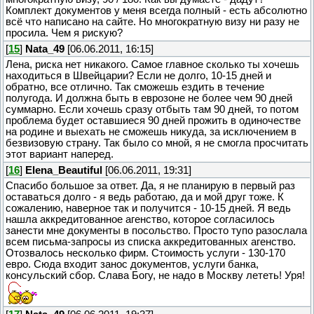
Комплект документов у меня всегда полный - есть абсолютно
всё что написано на сайте. Но многократную визу ни разу не
просила. Чем я рискую?
[
15
]
Nata_49
[06.06.2011, 16:15]
Лена, риска нет никакого. Самое главное сколько ты хочешь
находиться в Швейцарии? Если не долго, 10-15 дней и
обратно, все отлично. Так сможешь ездить в течение
полугода. И должна быть в еврозоне не более чем 90 дней
суммарно. Если хочешь сразу отбыть там 90 дней, то потом
проблема будет оставшиеся 90 дней прожить в одиночестве
на родине и выехать не сможешь никуда, за исключением в
безвизовую страну. Так было со мной, я не смогла просчитать
этот вариант наперед.
[
16
]
Elena_Beautiful
[06.06.2011, 19:31]
Спасибо большое за ответ. Да, я не планирую в первый раз
оставаться долго - я ведь работаю, да и мой друг тоже. К
сожалению, наверное так и получится - 10-15 дней. Я ведь
нашла аккредитованное агенство, которое согласилось
занести мне документы в посольство. Просто тупо разослала
всем письма-запросы из списка аккредитованных агенство.
Отозвалось несколько фирм. Стоимость услуги - 130-170
евро. Сюда входит занос документов, услуги банка,
консульский сбор. Слава Богу, не надо в Москву лететь! Уря!