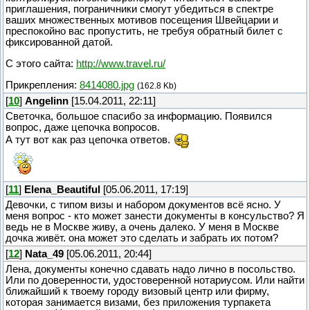
приглашения, пограничники смогут убедиться в спектре
ваших множественных мотивов посещения Швейцарии и
преспокойно вас пропустить, не требуя обратный билет с
фиксированной датой.
С этого сайта:
http://www.travel.ru/
Прикрепления:
8414080.jpg
(162.8 Kb)
[
10
]
Angelinn
[15.04.2011, 22:11]
Светочка, большое спасибо за информацию. Появился
вопрос, даже цепочка вопросов.
А тут вот как раз цепочка ответов.
[
11
]
Elena_Beautiful
[05.06.2011, 17:19]
Девочки, с типом визы и набором документов всё ясно. У
меня вопрос - кто может занести документы в консульство? Я
ведь не в Москве живу, а очень далеко. У меня в Москве
дочка живёт. она может это сделать и забрать их потом?
[
12
]
Nata_49
[05.06.2011, 20:44]
Лена, документы конечно сдавать надо лично в посольство.
Или по доверенности, удостоверенной нотариусом. Или найти
ближайший к твоему городу визовый центр или фирму,
которая занимается визами, без приложения турпакета