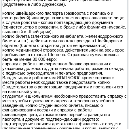
(родственные либо дружеские).
копию швейцарского паспорта (разворота с подписью и
фотографией) или вида на жительство приглашающего лица;
в случае родства - копию подтверждающего документа
(свидетельство о рождении, о браке либо фамилиен-аусвайс,
выданный в Швейцарии);
копию билета (электронного авиабилета, железнодорожного
билета и т.п.), действительного для проезда в Швейцарию и
обратно (билеты с открытой датой не принимаются);
копию медицинской страховки, действительной на весь срок
пребывания в странах Шенгена. Страховая сумма должна
быть не менее 30 000 евро;
справку с работы на фирменном бланке организации с
указанием должности, даты начала работы, размера оклада,
с подписью руководителя и печатью предприятия.
Владельцам и работникам ИП/ПБОЮЛ кроме справки с
места работы необходимо также предоставить копию
Свидетельства о регистрации предприятия и постановки его
на налоговый учет;
студентам и школьникам необходимо предоставить справку с
места учебы с указанием адреса и телефонов учебного
заведения, копию студенческого билета, письмо о
финансировании поездки и справку с работы
финансирующего, а также копию первой страницы его
паспорта и документ, подтверждающий родство;
подтверждение наличия достаточных финансовых средств
(подписанные трэвел-чеки - оригиналы и копии, выписки с