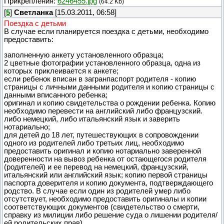
Прикрепления:
6246455.jpg
(64.2 Kb)
[
5
]
Светланка
[15.03.2011, 06:58]
Поездка с детьми
В случае если планируется поездка с детьми, необходимо
предоставить:
заполненную анкету установленного образца;
2 цветные фотографии установленного образца, одна из
которых приклеивается к анкете;
если ребенок вписан в загранпаспорт родителя - копию
страницы с личными данными родителя и копию страницы с
данными вписанного ребенка;
оригинал и копию свидетельства о рождении ребенка. Копию
необходимо перевести на английский либо французский.
либо немецкий, либо итальянский язык и заверить
нотариально;
для детей до 18 лет, путешествующих в сопровождении
одного из родителей либо третьих лиц, необходимо
предоставить оригинал и копию нотариально заверенной
доверенности на вывоз ребенка от остающегося родителя
(родителей) и ее перевод на немецкий, французский,
итальянский или английский язык; копию первой страницы
паспорта доверителя и копию документа, подтверждающего
родство. В случае если один из родителей умер либо
отсутствует, необходимо предоставить оригиналы и копии
соответствующих документов (свидетельство о смерти,
справку из милиции либо решение суда о лишении родителя/
ей родительских прав).