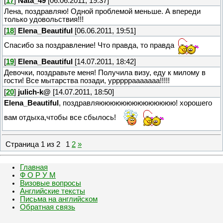
[
17
]
Nata_49
[06.06.2011, 19:37]
Лена, поздравляю! Одной проблемой меньше. А впереди
только удовольствия!!!
[
18
]
Elena_Beautiful
[06.06.2011, 19:51]
Спасибо за поздравление! Что правда, то правда
[
19
]
Elena_Beautiful
[14.07.2011, 18:42]
Девочки, поздравьте меня! Получила визу, еду к милому в
гости! Все мытарства позади, урррррааааааа!!!!!
[
20
]
julich-k@
[14.07.2011, 18:50]
Elena_Beautiful
, поздравляюююююююююююююю! хорошего
вам отдыха,чтобы все сбылось!
Страница
1
из
2
1
2
»
Главная
Ф О Р У М
Визовые вопросы
Английские тексты
Письма на английском
Обратная связь