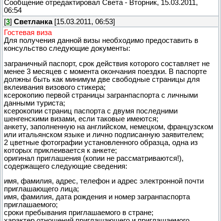
Сообщение отредактировал
Света
-
Вторник, 15.03.2011,
06:54
[
3
]
Светланка
[15.03.2011, 06:53]
Гостевая виза
Для получения данной визы необходимо предоставить в
консульство следующие документы:
заграничный паспорт, срок действия которого составляет не
менее 3 месяцев с момента окончания поездки. В паспорте
должны быть как минимум две свободные страницы для
вклеивания визового стикера;
ксерокопию первой страницы загранпаспорта с личными
данными туриста;
ксерокопии страниц паспорта с двумя последними
шенгенскими визами, если таковые имеются;
анкету, заполненную на английском, немецком, французском
или итальянском языке и лично подписанную заявителем;
2 цветные фотографии установленного образца, одна из
которых приклеивается к анкете;
оригинал приглашения (копии не рассматриваются!),
содержащего следующие сведения:
имя, фамилия, адрес, телефон и адрес электронной почти
приглашающего лица;
имя, фамилия, дата рождения и номер загранпаспорта
приглашаемого;
сроки пребывания приглашаемого в стране;
характер отношений приглашающего и приглашаемого