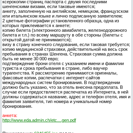
ксерокопии страниц паспорта с двумя последними
шенгенскими визами, если таковые имеются;
анкету, заполненную на английском, немецком, французском
или итальянском языке и лично подписанную заявителем;
2 цветные фотографии установленного образца, одна из
которых приклеивается к анкете;
копию билета (электронного авиабилета, железнодорожного
билета и т.п.) по всему маршруту в обе стороны (билеты с
открытой датой не принимаются);
визу в страну конечного следования, если таковая требуется;
копию медицинской страховки, действительной на весь срок
пребывания в странах Шенгена. Страховая сумма должна
быть не менее 30 000 евро;
подтверждение брони отеля с указанием имени и фамилии
туриста и срока пребывания в стране, либо ваучер
турагентства. К рассмотрению принимаются оригиналы,
факсовые копии, распечатки с интернет-сайтов
международных систем бронирования. В подтверждении
должно быть указано, что за отель внесена предоплата. В
случае если предоствляется распечатка из Интернета, в ней
должны содержаться название, адрес и телефон отеля, имя и
фамилия заявителя, тип номера и уникальный номер
бронирования.
анкета:
http://www.eda.admin.ch/etc....gen.pdf