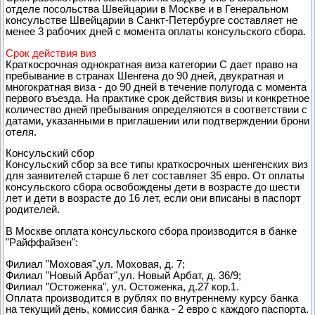
отделе посольства Швейцарии в Москве и в Генеральном
консульстве Швейцарии в Санкт-Петербурге составляет не
менее 3 рабочих дней с момента оплаты консульского сбора.
Срок действия виз
Краткосрочная однократная виза категории С дает право на
пребывание в странах Шенгена до 90 дней, двукратная и
многократная виза - до 90 дней в течение полугода с момента
первого въезда. На практике срок действия визы и конкретное
количество дней пребывания определяются в соответствии с
датами, указанными в приглашении или подтверждении брони
отеля.
Консульский сбор
Консульский сбор за все типы краткосрочных шенгенских виз
для заявителей старше 6 лет составляет 35 евро. От оплаты
консульского сбора освобождены дети в возрасте до шести
лет и дети в возрасте до 16 лет, если они вписаны в паспорт
родителей.
В Москве оплата консульского сбора производится в банке
"Райффайзен":
Филиал "Моховая",ул. Моховая, д. 7;
Филиал "Новый Арбат",ул. Новый Арбат, д. 36/9;
Филиал "Остоженка", ул. Остоженка, д.27 кор.1.
Оплата производится в рублях по внутреннему курсу банка
на текущий день, комиссия банка - 2 евро с каждого паспорта.