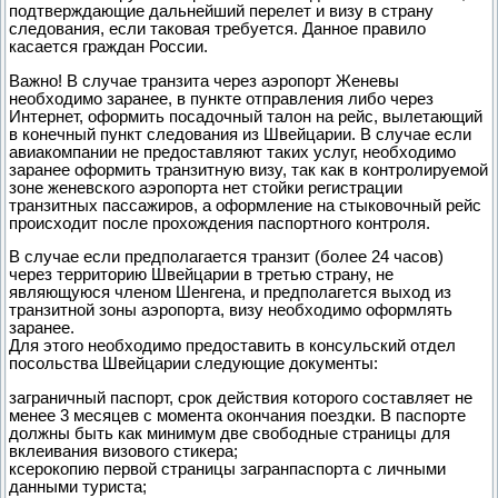
подтверждающие дальнейший перелет и визу в страну
следования, если таковая требуется. Данное правило
касается граждан России.
Важно! В случае транзита через аэропорт Женевы
необходимо заранее, в пункте отправления либо через
Интернет, оформить посадочный талон на рейс, вылетающий
в конечный пункт следования из Швейцарии. В случае если
авиакомпании не предоставляют таких услуг, необходимо
заранее оформить транзитную визу, так как в контролируемой
зоне женевского аэропорта нет стойки регистрации
транзитных пассажиров, а оформление на стыковочный рейс
происходит после прохождения паспортного контроля.
В случае если предполагается транзит (более 24 часов)
через территорию Швейцарии в третью страну, не
являющуюся членом Шенгена, и предполагется выход из
транзитной зоны аэропорта, визу необходимо оформлять
заранее.
Для этого необходимо предоставить в консульский отдел
посольства Швейцарии следующие документы:
заграничный паспорт, срок действия которого составляет не
менее 3 месяцев с момента окончания поездки. В паспорте
должны быть как минимум две свободные страницы для
вклеивания визового стикера;
ксерокопию первой страницы загранпаспорта с личными
данными туриста;