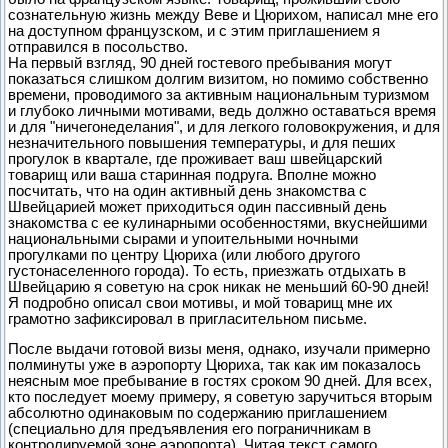
сознательную жизнь между Веве и Цюрихом, написал мне его
на доступном французском, и с этим приглашением я
отправился в посольство.
На первый взгляд, 90 дней гостевого пребывания могут
показаться слишком долгим визитом, но помимо собственно
времени, проводимого за активным национальным туризмом
и глубоко личными мотивами, ведь должно оставаться время
и для "ничегонеделания", и для легкого головокружения, и для
незначительного повышения температуры, и для пеших
прогулок в квартале, где проживает ваш швейцарский
товарищ или ваша старинная подруга. Вполне можно
посчитать, что на один активный день знакомства с
Швейцарией может приходиться один пассивный день
знакомства с ее кулинарными особенностями, вкуснейшими
национальными сырами и упоительными ночными
прогулками по центру Цюриха (или любого другого
густонаселенного города). То есть, приезжать отдыхать в
Швейцарию я советую на срок никак не меньший 60-90 дней!
Я подробно описал свои мотивы, и мой товарищ мне их
грамотно зафиксировал в пригласительном письме.
После выдачи готовой визы меня, однако, изучали примерно
полминуты уже в аэропорту Цюриха, так как им показалось
неясным мое пребывание в гостях сроком 90 дней. Для всех,
кто последует моему примеру, я советую заручиться вторым
абсолютно одинаковым по содержанию приглашением
(специально для предъявления его пограничникам в
контролируемой зоне аэропорта). Читая текст самого