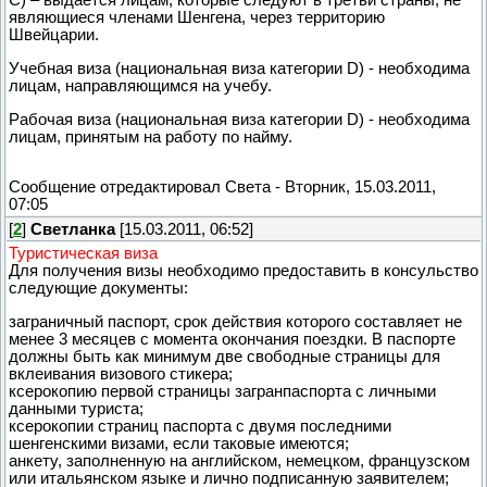
С) – выдается лицам, которые следуют в третьи страны, не
являющиеся членами Шенгена, через территорию
Швейцарии.
Учебная виза (национальная виза категории D) - необходима
лицам, направляющимся на учебу.
Рабочая виза (национальная виза категории D) - необходима
лицам, принятым на работу по найму.
Сообщение отредактировал
Света
-
Вторник, 15.03.2011,
07:05
[
2
]
Светланка
[15.03.2011, 06:52]
Туристическая виза
Для получения визы необходимо предоставить в консульство
следующие документы:
заграничный паспорт, срок действия которого составляет не
менее 3 месяцев с момента окончания поездки. В паспорте
должны быть как минимум две свободные страницы для
вклеивания визового стикера;
ксерокопию первой страницы загранпаспорта с личными
данными туриста;
ксерокопии страниц паспорта с двумя последними
шенгенскими визами, если таковые имеются;
анкету, заполненную на английском, немецком, французском
или итальянском языке и лично подписанную заявителем;