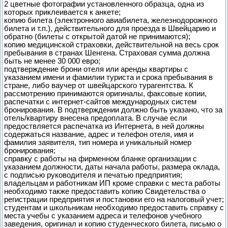
2 цветные фотографии установленного образца, одна из
которых приклеивается к анкете;
копию билета (электронного авиабилета, железнодорожного
билета и т.п.), действительного для проезда в Швейцарию и
обратно (билеты с открытой датой не принимаются);
копию медицинской страховки, действительной на весь срок
пребывания в странах Шенгена. Страховая сумма должна
быть не менее 30 000 евро;
подтверждение брони отеля или аренды квартиры с
указанием имени и фамилии туриста и срока пребывания в
стране, либо ваучер от швейцарского турагентства. К
рассмотрению принимаются оригиналы, факсовые копии,
распечатки с интернет-сайтов международных систем
бронирования. В подтверждении должно быть указано, что за
отель/квартиру внесена предоплата. В случае если
предоствляется распечатка из Интернета, в ней должны
содержаться название, адрес и телефон отеля, имя и
фамилия заявителя, тип номера и уникальный номер
бронирования;
справку с работы на фирменном бланке организации с
указанием должности, даты начала работы, размера оклада,
с подписью руководителя и печатью предприятия;
владельцам и работникам ИП кроме справки с места работы
необходимо также предоставить копию Свидетельства о
регистрации предприятия и постановки его на налоговый учет;
студентам и школьникам необходимо предоставить справку с
места учебы с указанием адреса и телефонов учебного
заведения, оригинал и копию студенческого билета, письмо о