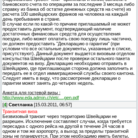
банковского счета по операциям за последние 3 месяца либо
справку из банка об остатке денежных средств на счете) из
расчета 100 швейцарских франков на человека на каждый
день пребывания в стране.
В случае если по какой-то причине приглашаемый не может
предоставить документ, подтверждающий наличие
достаточных финансовых средств для осуществления
поездки, либо может оплатить свою поездку лишь частично,
он должен предоставить "Декларацию о гарантии" (при
условии что все остальные документы, указанные в списке,
присутствуют). Данный документ выдается визовым отделом
консульства Швейцарии после проверки остального пакета
документов на визу. Декларацию необходимо отправить в
Швейцарию, где приглашающая сторона должна заполнить и
передать ее в отдел иммиграционной службы своего кантона.
Следует иметь в виду, что рассмотрение декларации о
гарантии может занять до четырех недель.
Анкета для гостевой визы :
http://www.eda.admin.ch/etc....gen.pdf
[
4
]
Светланка
[15.03.2011, 06:57]
Транзитная виза
Безвизовый транзит через территорию Швейцарии не
разрешен. Исключение составляют случаи, когда требуется
пересадка с одного рейса на другой в течение 24 часов в
одном и том же аэропорту, а выход за пределы транзитной
зоны не планируется. При этом необходимо иметь билеты,