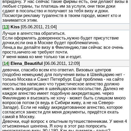
впридачу. У нас сейчас такие фирмы есть, они делают визы в
любые страны, ты платишь им за услуги, они твои доки
сдают в посольство и получают за тебя визу и доки.
Посмотри рекламу турагенств в твоем городе, может кто и
занимается этим.
[
13
]
Kiss
[05.06.2011, 21:04]
Лучше в агентства обратиться.
Если оформлять доверенность,нужно будет присутствие
дочки,если она в Москве будет проблематично.
Лена,а вы делайте визу в Финляндию,там сейчас все очень
просто,ничего не требуют почти.
У меня мама ко мне только так и ездит.
[
14
]
Elena_Beautiful
[06.06.2011, 12:09]
девочки, спасибо всем кто ответил. Визовых центров
(подобно немецким) для получения визы в Швейцарию нет -
только Москва и Санкт Петербург. Ещё проблема - на сайте
посольства написано что туристическое агенство должно
иметь аккредитацию в швейцарском посольстве. Далеко не
каждое агенство имеет подобную аккредитацию. через
Финляндию я въезжать не хочу - может быть слишком много
вопросов потом (я ведь в Сибири живу, а не на Северо-
Западе). Если не найду аккредитованное агенство, которое
согласится занести для меня документы, придётся ехать
самой в Москву.
Девочки, ещё вопрос к опытным путешественникам. У меня 4
отъезженных шенгена. Я хочу в этот раз попросить
многократную визу, 90 / 180. Как вы думаете - дадут?