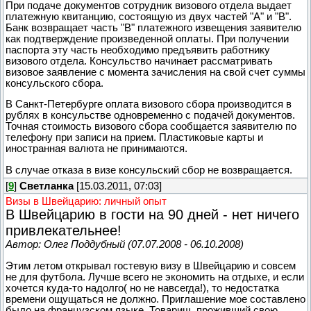
При подаче документов сотрудник визового отдела выдает
платежную квитанцию, состоящую из двух частей "А" и "В".
Банк возвращает часть "В" платежного извещения заявителю
как подтверждение произведенной оплаты. При получении
паспорта эту часть необходимо предъявить работнику
визового отдела. Консульство начинает рассматривать
визовое заявление с момента зачисления на свой счет суммы
консульского сбора.
В Санкт-Петербурге оплата визового сбора производится в
рублях в консульстве одновременно с подачей документов.
Точная стоимость визового сбора сообщается заявителю по
телефону при записи на прием. Пластиковые карты и
иностранная валюта не принимаются.
В случае отказа в визе консульский сбор не возвращается.
[
9
]
Светланка
[15.03.2011, 07:03]
Визы в Швейцарию: личный опыт
В Швейцарию в гости на 90 дней - нет ничего
привлекательнее!
Автор: Олег Поддубный (07.07.2008 - 06.10.2008)
Этим летом открывал гостевую визу в Швейцарию и совсем
не для футбола. Лучше всего не экономить на отдыхе, и если
хочется куда-то надолго( но не навсегда!), то недостатка
времени ощущаться не должно. Приглашение мое составлено
было на французском языке. Товарищ, проживший свою