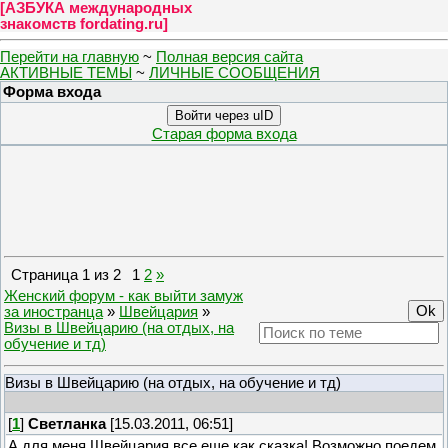
[
АЗБУКА международных
знакомств fordating.ru
]
Перейти на главную
~
Полная версия сайта
АКТИВНЫЕ ТЕМЫ
~
ЛИЧНЫЕ СООБЩЕНИЯ
Форма входа
Войти через uID
Старая форма входа
Страница
1
из
2
1
2
»
Женский форум - как выйти замуж
за иностранца
»
Швейцария
»
Визы в Швейцарию (на отдых, на
обучение и тд)
Визы в Швейцарию (на отдых, на обучение и тд)
[
1
]
Светланка
[15.03.2011, 06:51]
А для меня Швейцария все еще как сказка! Возможно поедем