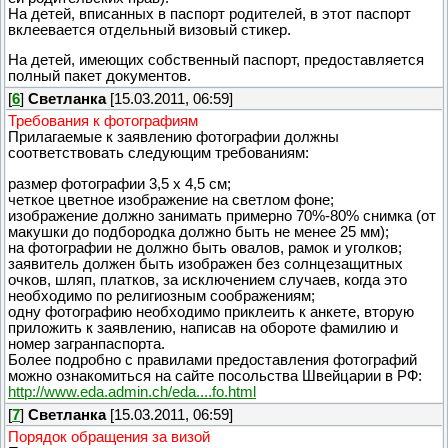
На детей, вписанных в паспорт родителей, в этот паспорт
вклеевается отдельный визовый стикер.
На детей, имеющих собственный паспорт, предоставляется
полный пакет документов.
[
6
]
Светланка
[15.03.2011, 06:59]
Требования к фотографиям
Прилагаемые к заявлению фотографии должны
соответствовать следующим требованиям:
размер фотографии 3,5 х 4,5 см;
четкое цветное изображение на светлом фоне;
изображение должно занимать примерно 70%-80% снимка (от
макушки до подбородка должно быть не менее 25 мм);
на фотографии не должно быть овалов, рамок и уголков;
заявитель должен быть изображен без солнцезащитных
очков, шляп, платков, за исключением случаев, когда это
необходимо по религиозным соображениям;
одну фотографию необходимо приклеить к анкете, вторую
приложить к заявлению, написав на обороте фамилию и
номер загранпаспорта.
Более подробно с правилами предоставления фотографий
можно ознакомиться на сайте посольства Швейцарии в РФ:
http://www.eda.admin.ch/eda....fo.html
[
7
]
Светланка
[15.03.2011, 06:59]
Порядок обращения за визой