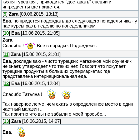
кухня турецкая , приходится "доставать" специи и
ингредиенты где придется.
[
9
]
Zara
[09.06.2015, 13:13]
Ева
, но придется подождать до следующего понедельника - у
нас курсы раз в неделю по понедельникам.
[
10
]
Ева
[10.06.2015, 21:05]
Zara
,
Спасибо !
Все в порядке. Подождем-с
[
11
]
Zara
[15.06.2015, 21:01]
Ева
, докладываю - чисто турецких магазинов мой соученик
не знает, утверждает что таких нет. Говорит что покупает
турецкие продукты в больших супермаркетах где
представлена интернациональная еда.
[
12
]
Ева
[16.06.2015, 12:04]
Спасибо Татьяна !
Так наверное легче ,чем ехать в определенное место в один
частный магазин ..
Так приятно что вы не забыли о моей просьбе...
[
13
]
Zara
[16.06.2015, 14:27]
Ева
,