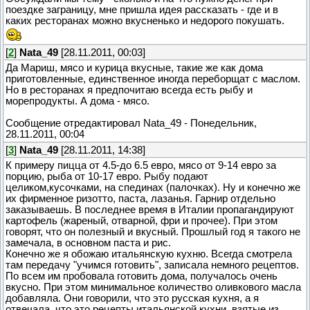
поездке заграницу, мне пришла идея рассказать - где и в
каких ресторанах можно вкусненько и недорого покушать.
[
2
]
Nata_49
[28.11.2011, 00:03]
Да Мариш, мясо и курица вкусные, такие же как дома
приготовленные, единственное иногда переборщат с маслом.
Но в ресторанах я предпочитаю всегда есть рыбу и
морепродукты. А дома - мясо.
Сообщение отредактировал
Nata_49
-
Понедельник,
28.11.2011, 00:04
[
3
]
Nata_49
[28.11.2011, 14:38]
К примеру пицца от 4.5-до 6.5 евро, мясо от 9-14 евро за
порцию, рыба от 10-17 евро. Рыбу подают
целиком,кусочками, на спединах (палочках). Ну и конечно же
их фирменное ризотто, паста, лазанья. Гарнир отдельно
заказываешь. В последнее время в Италии пропагандируют
картофель (жареный, отварной, фри и прочее). При этом
говорят, что он полезный и вкусный. Прошлый год я такого не
замечала, в основном паста и рис.
Конечно же я обожаю итальянскую кухню. Всегда смотрела
там передачу "учимся готовить", записала немного рецептов.
По всем им пробовала готовить дома, получалось очень
вкусно. При этом минимальное количество оливкового масла
добавляла. Они говорили, что это русская кухня, а я
отвечала, что это рецепты итальянской кухни, взятые из