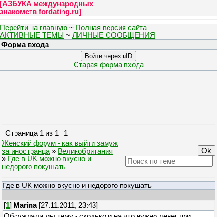
[
АЗБУКА международных
знакомств fordating.ru
]
Перейти на главную
~
Полная версия сайта
АКТИВНЫЕ ТЕМЫ
~
ЛИЧНЫЕ СООБЩЕНИЯ
Форма входа
Войти через uID
Старая форма входа
Страница
1
из
1
1
Женский форум - как выйти замуж
за иностранца
»
Великобритания
»
Где в UK можно вкусно и
недорого покушать
Где в UK можно вкусно и недорого покушать
[
1
]
Marina
[27.11.2011, 23:43]
Обсуждали мы тему - сколько и на что нужно денег при