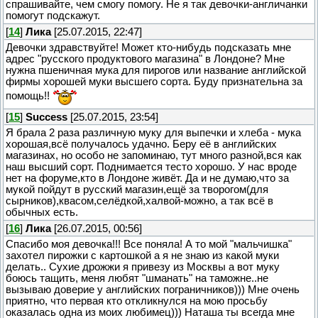
спрашивайте, чем смогу помогу. Не я так девочки-англичанки
помогут подскажут.
[
14
]
Лика
[25.07.2015, 22:47]
Девочки здравствуйте! Может кто-нибудь подсказать мне
адрес "русского продуктового магазина" в Лондоне? Мне
нужна пшеничная мука для пирогов или название английской
фирмы хорошей муки высшего сорта. Буду признательна за
помощь!!
[
15
]
Success
[25.07.2015, 23:54]
Я брала 2 раза различную муку для выпечки и хлеба - мука
хорошая,всё получалось удачно. Беру её в английских
магазинах, но особо не запоминаю, тут много разной,вся как
наш высший сорт. Поднимается тесто хорошо. У нас вроде
нет на форуме,кто в Лондоне живёт. Да и не думаю,что за
мукой пойдут в русский магазин,ещё за творогом(для
сырников),квасом,селёдкой,халвой-можно, а так всё в
обычных есть.
[
16
]
Лика
[26.07.2015, 00:56]
Спасибо моя девочка!!! Все поняла! А то мой "мальчишка"
захотел пирожки с картошкой а я не знаю из какой муки
делать.. Сухие дрожжи я привезу из Москвы а вот муку
боюсь тащить, меня любят "шманать" на таможне..не
вызываю доверие у английских пограничников))) Мне очень
приятно, что первая кто откликнулся на мою просьбу
оказалась одна из моих любимец))) Наташа ты всегда мне