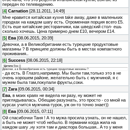
передач по телевидению.
[
4
]
Carnation
[28.11.2011, 14:49]
Мне нравится китайская кухня take away, даже в маленьких
городках на каждом шагу есть. Огроменная порция всего £5.
Есть еше китайские ресторанчики, как шведский стол- ешь
сколько хочешь. Цена примерно днем £10, вечером £14.
[
5
]
Ева
[08.06.2015, 20:39]
Девочки, а в Великобритании есть турецкие продуктовые
магазины ? В принципе должны быть в местах компактного
проживания..
[
6
]
Success
[08.06.2015, 22:18]
Цитата
Ева
(
)
Девочки, а в Великобритании есть турецкие продуктовые магазины ?
- да есть. В Глазго,например. Мы были там,только это в не
очень хорошем районе, желательно быть с мужчиной, я с
мужем была там,покупали фрукты,соки.
[
7
]
Zara
[09.06.2015, 00:34]
Ева
, в моих краях не видела ни разу, ну может не
приглядывалась. Обещаю разузнать, это просто - со мной на
курсах учится мужчина-турок, уж он-то точно знает))
[
8
]
Ева
[09.06.2015, 07:11]
Ой спасибочки Таня ! А то мужа просила узнать, он не нашел,
а быть не может чтоб небыло. В германии когда жила на
каждом шагу ,ну хотя там и диаспора большая.. A то у меня