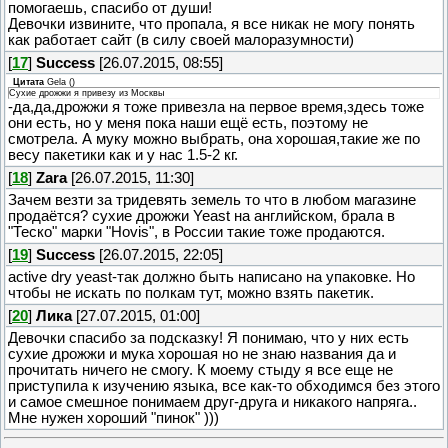
помогаешь, спасибо от души!
Девочки извините, что пропала, я все никак не могу понять
как работает сайт (в силу своей малоразумности)
[
17
]
Success
[26.07.2015, 08:55]
Цитата
Gela
(
)
Сухие дрожжи я привезу из Москвы
-да,да,дрожжи я тоже привезла на первое время,здесь тоже
они есть, но у меня пока наши ещё есть, поэтому не
смотрела. А муку можно выбрать, она хорошая,такие же по
весу пакетики как и у нас 1.5-2 кг.
[
18
]
Zara
[26.07.2015, 11:30]
Зачем везти за тридевять земель то что в любом магазине
продаётся? сухие дрожжи Yeast на английском, брала в
"Теско" марки "Hovis", в России такие тоже продаются.
[
19
]
Success
[26.07.2015, 22:05]
active dry yeast-так должно быть написано на упаковке. Но
чтобы не искать по полкам тут, можно взять пакетик.
[
20
]
Лика
[27.07.2015, 01:00]
Девочки спасибо за подсказку! Я понимаю, что у них есть
сухие дрожжи и мука хорошая но не знаю названия да и
прочитать ничего не смогу. К моему стыду я все еще не
приступила к изучению языка, все как-то обходимся без этого
и самое смешное понимаем друг-друга и никакого напряга..
Мне нужен хороший "пинок" )))