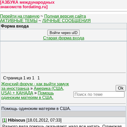
[
АЗБУКА международных
знакомств fordating.ru
]
Перейти на главную
~
Полная версия сайта
АКТИВНЫЕ ТЕМЫ
~
ЛИЧНЫЕ СООБЩЕНИЯ
Форма входа
Войти через uID
Старая форма входа
Страница
1
из
1
1
Женский форум - как выйти замуж
за иностранца
»
Америка (США,
USA) + КАНАДА
»
Помощь
одиноким матерям в США.
Помощь одиноким матерям в США.
[
1
]
Hibiscus
[18.01.2012, 07:33]
Разного вида помощь оказывают, надо все читать. Одинокая