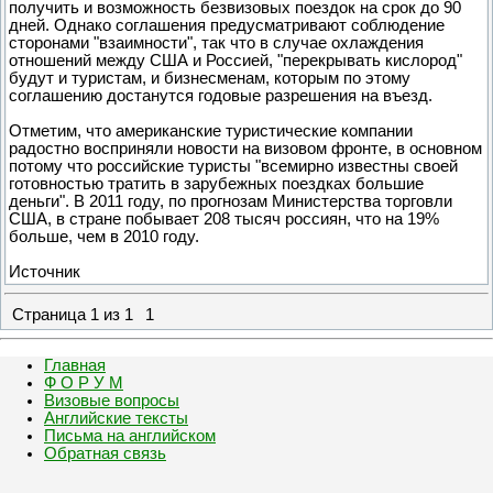
получить и возможность безвизовых поездок на срок до 90
дней. Однако соглашения предусматривают соблюдение
сторонами "взаимности", так что в случае охлаждения
отношений между США и Россией, "перекрывать кислород"
будут и туристам, и бизнесменам, которым по этому
соглашению достанутся годовые разрешения на въезд.
Отметим, что американские туристические компании
радостно восприняли новости на визовом фронте, в основном
потому что российские туристы "всемирно известны своей
готовностью тратить в зарубежных поездках большие
деньги". В 2011 году, по прогнозам Министерства торговли
США, в стране побывает 208 тысяч россиян, что на 19%
больше, чем в 2010 году.
Источник
Страница
1
из
1
1
Главная
Ф О Р У М
Визовые вопросы
Английские тексты
Письма на английском
Обратная связь