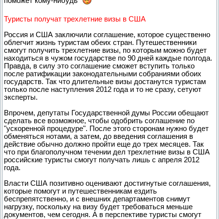
поможет кому-нибудь
Туристы получат трехлетние визы в США
Россия и США заключили соглашение, которое существенно
облегчит жизнь туристам обеих стран. Путешественники
смогут получить трехлетние визы, по которым можно будет
находиться в чужом государстве по 90 дней каждые полгода.
Правда, в силу это соглашение сможет вступить только
после ратификации законодательными собраниями обоих
государств. Так что длительные визы достанутся туристам
только после наступления 2012 года и то не сразу, сетуют
эксперты.
Впрочем, депутаты Государственной думы России обещают
сделать все возможное, чтобы одобрить соглашение по
"ускоренной процедуре". После этого сторонам нужно будет
обменяться нотами, а затем, до введения соглашения в
действие обычно должно пройти еще до трех месяцев. Так
что при благополучном течении дел трехлетние визы в США
российские туристы смогут получать лишь с апреля 2012
года.
Власти США позитивно оценивают достигнутые соглашения,
которые помогут и путешественникам ездить
беспрепятственно, и с внешних департаментов снимут
нагрузку, поскольку на визу будет требоваться меньше
документов, чем сегодня. А в перспективе туристы смогут