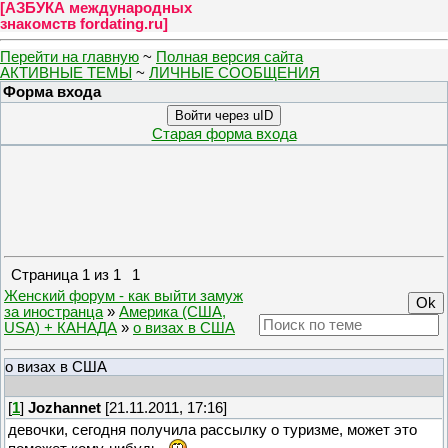
[
АЗБУКА международных
знакомств fordating.ru
]
Перейти на главную
~
Полная версия сайта
АКТИВНЫЕ ТЕМЫ
~
ЛИЧНЫЕ СООБЩЕНИЯ
Форма входа
Войти через uID
Старая форма входа
Страница
1
из
1
1
Женский форум - как выйти замуж
за иностранца
»
Америка (США,
USA) + КАНАДА
»
о визах в США
о визах в США
[
1
]
Jozhannet
[21.11.2011, 17:16]
девочки, сегодня получила рассылку о туризме, может это