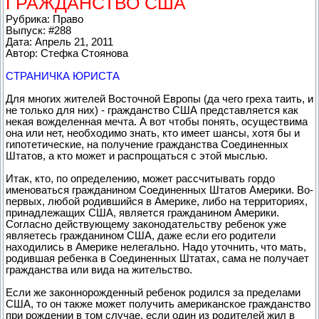
ГРАЖДАНСТВО США
Рубрика: Право
Выпуск: #288
Дата: Апрель 21, 2011
Автор: Стефка Стоянова
СТРАНИЧКА ЮРИСТА
Для многих жителей Восточной Европы (да чего греха таить, и
не только для них) - гражданство США представляется как
некая вожделенная мечта. А вот чтобы понять, осуществима
она или нет, необходимо знать, кто имеет шансы, хотя бы и
гипотетические, на получение гражданства Соединенных
Штатов, а кто может и распрощаться с этой мыслью.
Итак, кто, по определению, может рассчитывать гордо
именоваться гражданином Соединенных Штатов Америки. Во-
первых, любой родившийся в Америке, либо на территориях,
принадлежащих США, является гражданином Америки.
Согласно действующему законодательству ребенок уже
являетесь гражданином США, даже если его родители
находились в Америке нелегально. Надо уточнить, что мать,
родившая ребенка в Соединенных Штатах, сама не получает
гражданства или видa на жительство.
Если же законнорожденный ребенок родился за пределами
США, то он также может получить американское гражданство
при рождении в том случае, если один из родителей жил в