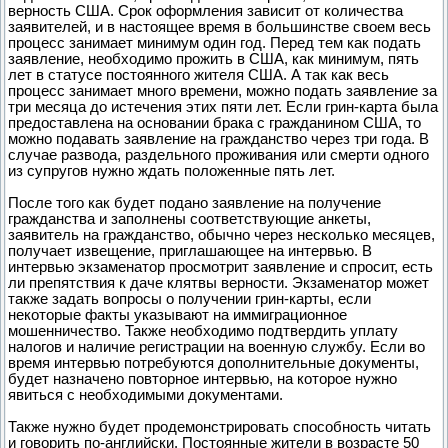
верность США. Срок оформления зависит от количества
заявителей, и в настоящее время в большинстве своем весь
процесс занимает минимум один год. Перед тем как подать
заявление, необходимо прожить в США, как минимум, пять
лет в статусе постоянного жителя США. А так как весь
процесс занимает много времени, можно подать заявление за
три месяца до истечения этих пяти лет. Если грин-карта была
предоставлена на основании брака с гражданином США, то
можно подавать заявление на гражданство через три года. В
случаe развода, раздельного проживания или смерти одного
из супругов нужно ждать положенные пять лет.
После того как будет подано заявление на получение
гражданства и заполнены соответствующие анкеты,
заявитель на гражданство, обычно через несколько месяцев,
получает извещение, приглашающeе на интервью. В
интервью экзаменатор просмотрит заявление и спросит, есть
ли препятствия к даче клятвы верности. Экзаменатор может
также задать вопросы о получении грин-карты, если
некоторые факты указывают на иммиграционное
мошенничество. Также необходимо подтвердить уплату
налогов и наличие регистрации на военную службу. Если во
время интервью потребуются дополнительные документы,
будет назначено повторное интервью, на которое нужно
явиться с необходимыми документами.
Также нужно будет продемонстрировать способность читать
и говорить по-английски. Постоянные жители в возрасте 50