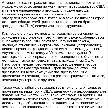
А теперь о тех, кто рассчитывать на гражданство почти не
может. Некоторые люди не могут получить гражданство США
в течение определенного периода или даже никогда.
Лишаются права получения гражданства в течение
определенного срока лица, которые в течение пяти лет (трех
лет - для обладателей грин-карты на основании брака с
гражданином США) совершили правонарушения.
Как правило, лишение права на гражданство основано на
осуждении за уголовное преступление. Закон особенно строг
к наркопреступлениям: почти все нарушения закона,
имеющие отношение к наркотикам (включая употребление),
лишают права на гражданство, за исключением единичного
случая хранения максимум 30 граммов марихуаны. В
некоторых случаях преступления, совершенные более пяти
лет назад, также не позволят стать гражданином США.
Некоторые тяжкие преступления, совершенные в любое
время, могут навсегда лишить прав на гражданство. Эти
преступления включают убийства, преступления с
применением насилия, провоз и распространение наркотиков,
нелегальную торговлю оружием.
Также можно забыть о гражданстве в тех случаях, когда: вы,
проживая на территории США, дали ложную информацию для
получения грин-карты. Уклонялись от службы в армии США
или являлись членом коммунистической партии в течение
десяти лет до обращения за гражданством. Незаполнение
персональных налоговых деклараций в качестве резидента