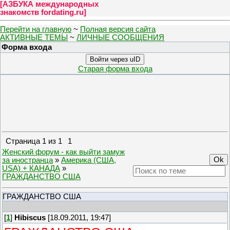
[
АЗБУКА международных
знакомств fordating.ru
]
Перейти на главную
~
Полная версия сайта
АКТИВНЫЕ ТЕМЫ
~
ЛИЧНЫЕ СООБЩЕНИЯ
Форма входа
Войти через uID
Старая форма входа
Страница
1
из
1
1
Женский форум - как выйти замуж
за иностранца
»
Америка (США,
USA) + КАНАДА
»
ГРАЖДАНСТВО США
ГРАЖДАНСТВО США
[
1
]
Hibiscus
[18.09.2011, 19:47]