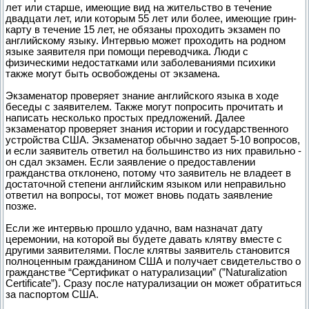
лет или старше, имеющие вид на жительство в течение
двадцати лет, или которым 55 лет или более, имеющие грин-
карту в течение 15 лет, не обязаны проходить экзамен по
английскому языку. Интервью может проходить на родном
языке заявителя при помощи переводчика. Люди с
физическими недостатками или заболеваниями психики
также могут быть освобождены от экзамена.
Экзаменатор проверяет знание английского языка в ходе
беседы с заявителем. Также могут попросить прочитать и
написать несколько простых предложений. Далее
экзаменатор проверяет знания истории и государственного
устройства США. Экзаменатор обычно задает 5-10 вопросов,
и если заявитель ответил на большинство из них правильно -
он сдал экзамен. Если заявление о предоставлении
гражданства отклонено, потому что заявитель не владеет в
достаточной степени английским языком или неправильно
ответил на вопросы, тот может вновь подать заявление
позже.
Если же интервью прошло удачно, вам назначат дату
церемонии, на которой вы будете давать клятву вместе с
другими заявителями. После клятвы заявитель становится
полноценным гражданином США и получает свидетельство о
гражданстве “Сертификат о натурализации” (”Naturalization
Certificate”). Сразу после натурализации он может обратиться
за паспортом США.