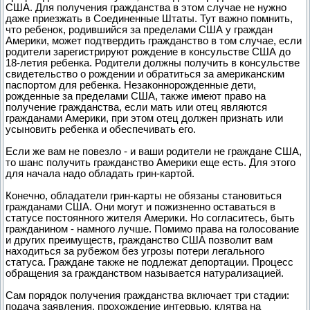
США. Для получения гражданства в этом случае не нужно
даже приезжать в Соединенные Штаты. Тут важно помнить,
что ребенок, родившийся за пределами США у граждан
Америки, может подтвердить гражданство в том случае, если
родители зарегистрируют рождение в консульстве США до
18-летия ребенка. Родители должны получить в консульстве
свидетельство о рождении и обратиться за американским
паспортом для ребенка. Незаконнорожденные дети,
рожденные за пределами США, также имеют право на
получение гражданства, если мать или отец являются
гражданами Америки, при этом отец должен признать или
усыновить ребенка и обеспечивать его.
Если же вам не повезло - и ваши родители не граждане США,
то шанс получить гражданство Америки еще есть. Для этого
для начала надо обладать грин-картой.
Конечно, обладатели грин-карты не обязаны становиться
гражданами США. Они могут и пожизненно оставаться в
статусе постоянного жителя Америки. Но согласитесь, быть
гражданином - намного лучше. Помимо права на голосование
и других преимуществ, гражданство США позволит вам
находиться за рубежом без угрозы потери легального
статуса. Граждане также не подлежат депортации. Процесс
обращения за гражданством называется натурализацией.
Сам порядок получения гражданства включает три стадии:
подача заявления, прохождение интервью, клятва на