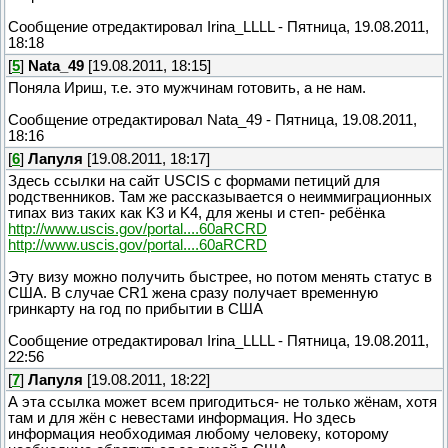
Сообщение отредактировал
Irina_LLLL
-
Пятница, 19.08.2011,
18:18
[
5
]
Nata_49
[19.08.2011, 18:15]
Поняла Ириш, т.е. это мужчинам готовить, а не нам.
Сообщение отредактировал
Nata_49
-
Пятница, 19.08.2011,
18:16
[
6
]
Лапуля
[19.08.2011, 18:17]
Здесь ссылки на сайт USCIS с формами петиций для
родственников. Там же рассказывается о неиммиграционных
типах виз таких как K3 и K4, для жены и степ- ребёнка
http://www.uscis.gov/portal....60aRCRD
http://www.uscis.gov/portal....60aRCRD
Эту визу можно получить быстрее, но потом менять статус в
США. В случае CR1 жена сразу получает временную
гринкарту на год по прибытии в США
Сообщение отредактировал
Irina_LLLL
-
Пятница, 19.08.2011,
22:56
[
7
]
Лапуля
[19.08.2011, 18:22]
А эта ссылка может всем пригодиться- не только жёнам, хотя
там и для жён с невестами информация. Но здесь
информация необходимая любому человеку, которому