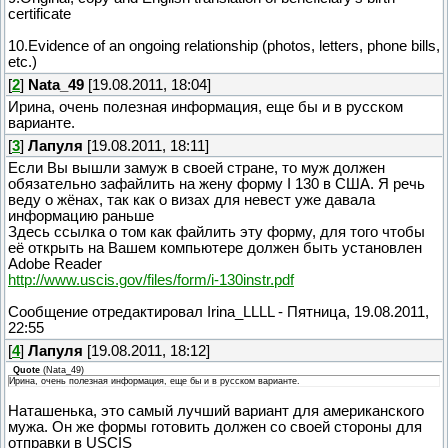
certificate
10.Evidence of an ongoing relationship (photos, letters, phone bills,
etc.)
[
2
]
Nata_49
[19.08.2011, 18:04]
Ирина, очень полезная информация, еще бы и в русском
варианте.
[
3
]
Лапуля
[19.08.2011, 18:11]
Если Вы вышли замуж в своей стране, то муж должен
обязательно зафайлить на жену форму I 130 в США. Я речь
веду о жёнах, так как о визах для невест уже давала
информацию раньше
Здесь ссылка о том как файлить эту форму, для того чтобы
её открыть на Вашем компьютере должен быть установлен
Adobe Reader
http://www.uscis.gov/files/form/i-130instr.pdf
Сообщение отредактировал
Irina_LLLL
-
Пятница, 19.08.2011,
22:55
[
4
]
Лапуля
[19.08.2011, 18:12]
Quote
(
Nata_49
)
Ирина, очень полезная информация, еще бы и в русском варианте.
Наташенька, это самый лучший вариант для американского
мужа. Он же формы готовить должен со своей стороны для
отправки в USCIS