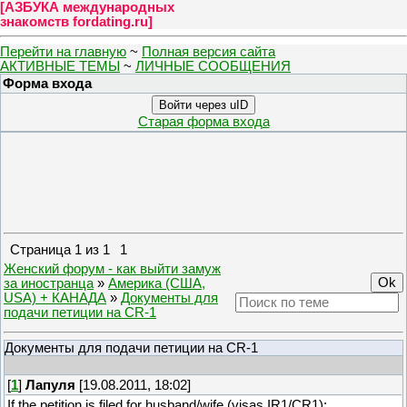
[
АЗБУКА международных
знакомств fordating.ru
]
Перейти на главную
~
Полная версия сайта
АКТИВНЫЕ ТЕМЫ
~
ЛИЧНЫЕ СООБЩЕНИЯ
Форма входа
Войти через uID
Старая форма входа
Страница
1
из
1
1
Женский форум - как выйти замуж
за иностранца
»
Америка (США,
USA) + КАНАДА
»
Документы для
подачи петиции на СR-1
Документы для подачи петиции на СR-1
[
1
]
Лапуля
[19.08.2011, 18:02]
If the petition is filed for husband/wife (visas IR1/CR1):