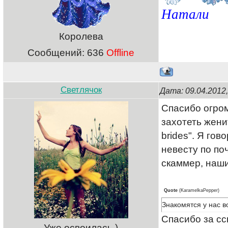
Натали
Королева
Сообщений:
636
Offline
Светлячок
Дата: 09.04.2012
Спасибо огром
захотеть женит
brides". Я го
невесту по поч
скаммер, наши
Quote
(
KaramelkaPepper
)
Знакомятся у нас во
Спасибо за сс
Уже освоилась )