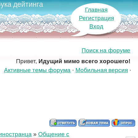
ука дейтинга
Главная
Регистрация
Вход
Поиск на форуме
Привет,
Идущий мимо всего хорошего!
Активные темы форума
·
Мобильная версия
·
 иностранца
»
Общение с