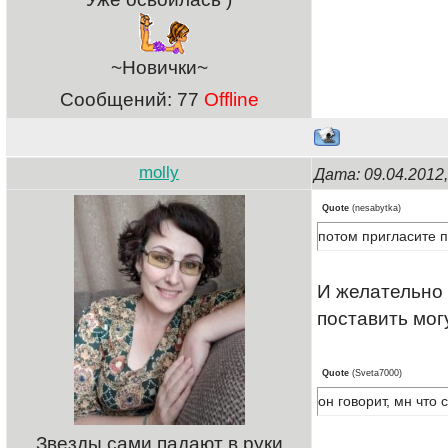
~Новички~
Сообщений:
77
Offline
molly
Дата: 09.04.2012
Quote
(
nesabytka
)
потом пригласите п
И желательно 
поставить мог
Quote
(
Sveta7000
)
он говорит, мн что 
Звезды сами падают в руки