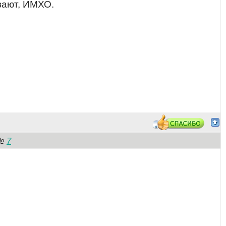
ывают, ИМХО.
7
№