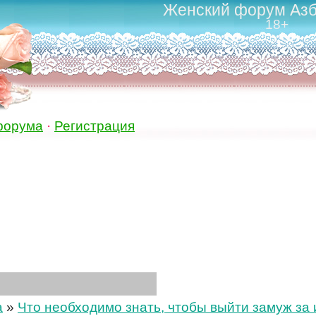
Женский форум Азб
18+
форума
·
Регистрация
а
»
Что необходимо знать, чтобы выйти замуж за