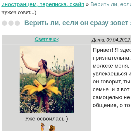
иностранцем, переписка, скайп
»
Верить ли, есл
нужен совет...)
Верить ли, если он сразу зовет
Светлячок
Дата: 09.04.2012
Привет! Я зде
признательна,
моложе меня, 
увлекаешься и 
он говорит, т
семье. и я во
самоцелью не 
общение, о то 
Уже освоилась )