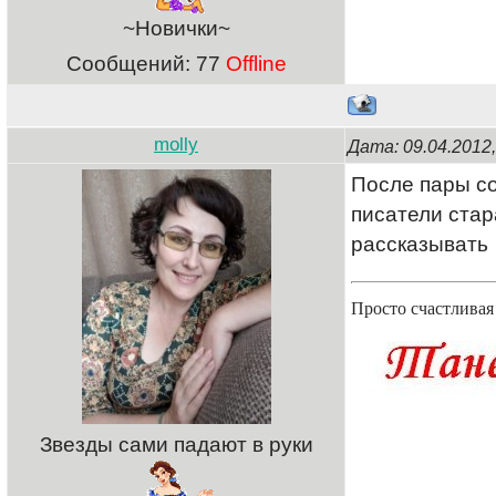
~Новички~
Сообщений:
77
Offline
molly
Дата: 09.04.2012
После пары со
писатели стар
рассказывать
Просто счастлива
Звезды сами падают в руки