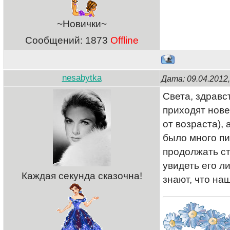
~Новички~
Сообщений:
1873
Offline
nesabytka
Дата: 09.04.2012
Света, здравс
приходят нове
от возраста), 
было много пи
продолжать ст
увидеть его л
Каждая секунда сказочна!
знают, что на