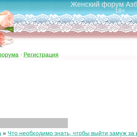
Женский форум Азб
18+
форума
·
Регистрация
а
»
Что необходимо знать, чтобы выйти замуж за