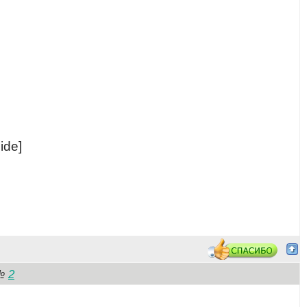
ide]
2
№