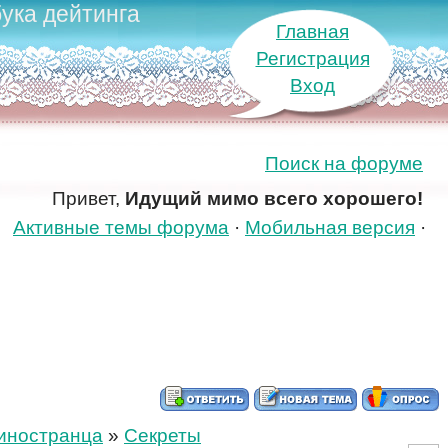
ука дейтинга
Главная
Регистрация
Вход
Поиск на форуме
Привет,
Идущий мимо всего хорошего!
Активные темы форума
·
Мобильная версия
·
 иностранца
»
Секреты