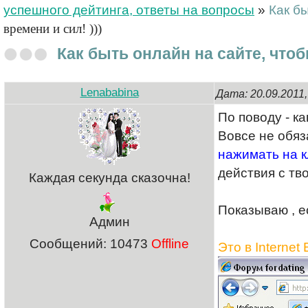
успешного дейтинга, ответы на вопросы
»
Как б
времени и сил! )))
Как быть онлайн на сайте, что
Lenababina
Дата: 20.09.2011
По поводу - к
Вовсе не обяз
нажимать на 
действия с тв
Каждая секунда сказочна!
Показываю , е
Админ
Сообщений:
10473
Offline
Это в Internet 