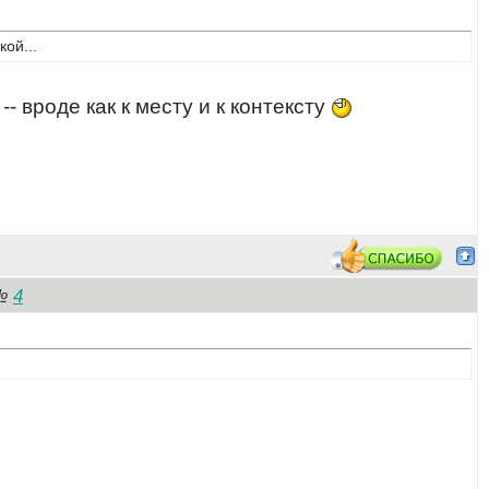
ой...
- вроде как к месту и к контексту
4
№