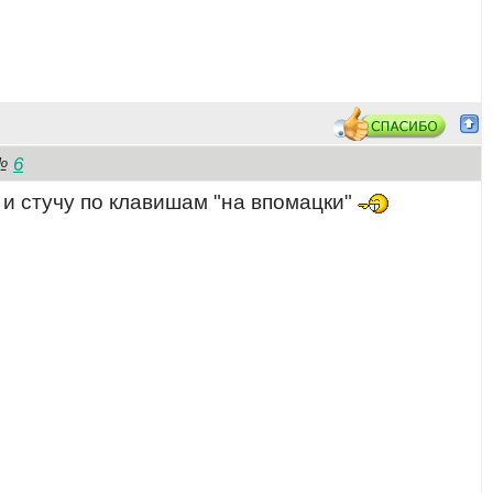
6
№
 и стучу по клавишам "на впомацки"