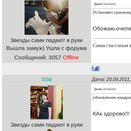
Quote
(
Svetlenki
)
Установил сраничку
Обожаю очепят
Звезды сами падают в руки
Самая счастливая 
Вышла замуж) Ушла с форума
Сообщений:
3057
Offline
Irina
Дата: 20.09.2011
Quote
(
Svetlenki
)
обновление каждые 
КАк здорово!!!
Звезды сами падают в руки