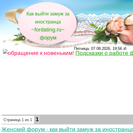
Как выйти замуж за
иностранца
~fordating.ru~
форум
Пятница, 07.08.2026, 19:56 ॐ
Подсказки о работе 
1
Страница
1
из
1
Женский форум - как выйти замуж за иностранц