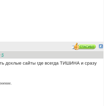
5
№
сть дохлые сайты где всегда ТИШИНА и сразу
роение.