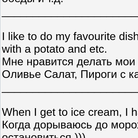
______________________
I like to do my favourite dis
with a potato and etc.
Мне нравится делать мои
Оливье Салат, Пироги с ка
______________________
When I get to ice cream, I h
Когда дорываюсь до моро
остановиться.)))