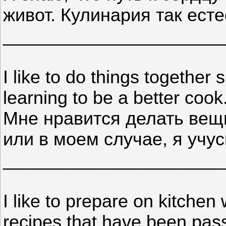
живот. Кулинария так ест
______________________
I like to do things together
learning to be a better cook
Мне нравится делать вещи
или в моем случае, я учу
______________________
I like to prepare on kitche
recipes that have been pas