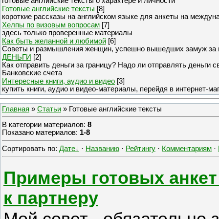
готовые английские тексты о характере и личности
Готовые английские тексты
[8]
короткие рассказы на английском языке для анкеты на междун
Хелпы по визовым вопросам
[7]
здесь только проверенные материалы
Как быть желанной и любимой
[6]
Советы и размышления женщин, успешно вышедших замуж за 
ДЕНЬГИ
[2]
Как отправить деньги за границу? Надо ли отправлять деньги 
Банковские счета
Интересные книги, аудио и видео
[3]
купить книги, аудио и видео-материалы, перейдя в интернет-ма
Главная
»
Статьи
» Готовые английские тексты
В категории материалов
:
8
Показано материалов
:
1-8
Сортировать по
:
Дате
·
Названию
·
Рейтингу
·
Комментариям
·
Примеры готовых анкет 
к партнеру