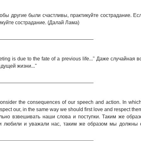
тобы другие были счастливы, практикуйте сострадание. Ес
икуйте сострадание. (Далай Лама)
__________________________________
ing is due to the fate of a previous life..." Даже случайная
дущей жизни..."
__________________________________
consider the consequences of our speech and action. In whi
espect our, in the same way we should first love and respect the
ьно взвешивать наши слова и поступки. Таким же образо
и любили и уважали нас, таким же образом мы должны 
__________________________________