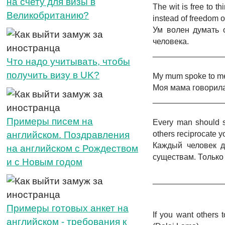
на счету для визы в
The wit is free to th
Великобританию?
instead of freedom o
Ум волен думать о
человека.
_______________
Что надо учитывать, чтобы
получить визу в UK?
My mum spoke to me: L
Моя мама говорила
_______________
Примеры писем на
Every man should so
английском. Поздравления
others reciprocate y
Каждый человек д
на английском с Рождеством
существам. Только
и с Новым годом
_______________
Примеры готовых анкет на
If you want others 
английском - требования к