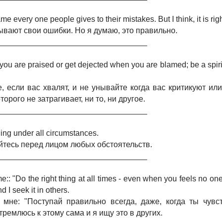
e every one people gives to their mistakes. But I think, it is righ
ывают свои ошибки. Но я думаю, это правильно.
__________________________________
ou are praised or get dejected when you are blamed; be a spirit
е, если вас хвалят, и не унывайте когда вас критикуют или
орого не затрагивает, ни то, ни другое.
__________________________________
ing under all circumstances.
йтесь перед лицом любых обстоятельств.
__________________________________
e:: "Do the right thing at all times - even when you feels no one
d I seek it in others.
мне: "Поступай правильно всегда, даже, когда ты чувст
стремлюсь к этому сама и я ищу это в других.