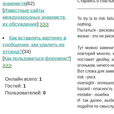
Стараясь о счастье
знакомств
(62)
_______________
[
Известные сайты
международных знакомств,
To try is to risk fa
>>>
их обсуждение
]
nothing.
Пытаться - рискова
жизни - это не рис
Как вставлять картинку в
сообщение, как удалить ее
Тут можно заменит
отсюда?
(34)
повторяй многих, 
[
Как пользоваться форумом?
]
поставит двойку, 
>>>
огоньком, ничего н
Вот слова для заме
risk - риск
Онлайн всего:
1
oversight - оплошн
Гостей:
1
hazard - опасность
Пользователей:
0
mistake - ошибка
И так далее, выбе
подойти по смыслу
_______________