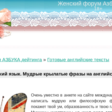
Женский форум Азб
18+
и АЗБУКА дейтинга
»
Готовые английские тексты
кий язык. Мудрые крылатые фразы на англий
Очень уместно в анкете на сайте междун
написать мудрую или философскую ф
покажет твой ум, образованность и твою г