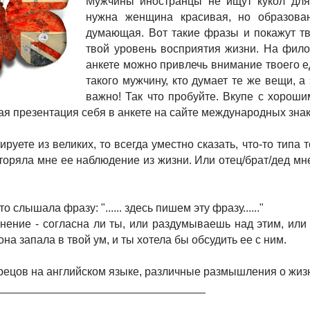
Мужчины иностранцы не ищут кукол для
нужна женщина красивая, но образова
думающая. Вот такие фразы и покажут тв
твой уровень восприятия жизни. На фил
анкете можно привлечь внимание твоего 
такого мужчину, кто думает те же вещи, а
важно! Так что пробуйте. Вкупе с хорош
ная презентация себя в анкете на сайте международных зна
тируете из великих, то всегда уместно сказать, что-то типа т
торяла мне ее наблюдение из жизни. Или отец/брат/дед мне
то слышала фразу: "...... здесь пишем эту фразу......"
нение - согласна ли ты, или раздумываешь над этим, ил
на запала в твой ум, и ты хотела бы обсудить ее с ним.
рецов на английском языке, различные размышления о жизн
__________________________________