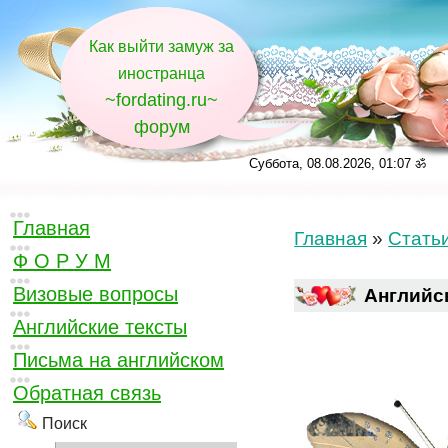
Как выйти замуж за
иностранца
~fordating.ru~
форум
Суббота, 08.08.2026, 01:07 ॐ
Главная
Главная
»
Стать
Ф О Р У М
Визовые вопросы
Английс
Английские тексты
Письма на английском
Обратная связь
Поиск