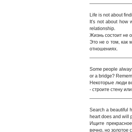
_______________
Life is not about find
It's not about how
relationship.
Жизнь состоит не о
Это не о том, как
отношениях.
_______________
Some people always 
or a bridge? Remembe
Некоторые люди вс
- строите стену ил
_______________
Search a beautiful h
heart does and will 
Ищите прекрасное 
вечно, но золотое 