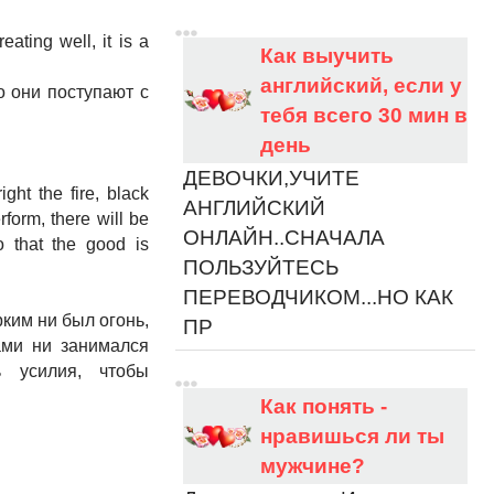
eating well, it is a
Как выучить
английский, если у
о они поступают с
тебя всего 30 мин в
день
ДЕВОЧКИ,УЧИТЕ
ght the fire, black
АНГЛИЙСКИЙ
orm, there will be
ОНЛАЙН..СНАЧАЛА
o that the good is
ПОЛЬЗУЙТЕСЬ
ПЕРЕВОДЧИКОМ...НО КАК
ким ни был огонь,
ПР
ами ни занимался
 усилия, чтобы
Как понять -
нравишься ли ты
мужчине?