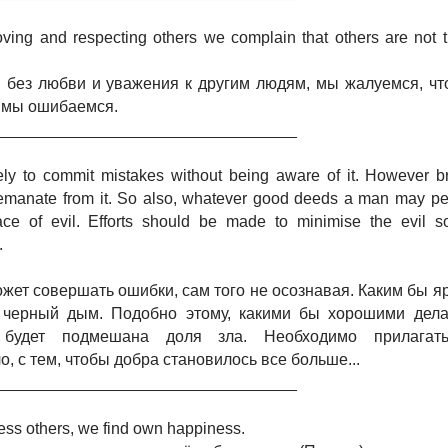
loving and respecting others we complain that others are not tr
, без любви и уважения к другим людям, мы жалуемся, чт
 мы ошибаемся.
__________________________________
ely to commit mistakes without being aware of it. However bri
emanate from it. So also, whatever good deeds a man may perf
race of evil. Efforts should be made to minimise the evil s
.
жет совершать ошибки, сам того не осознавая. Каким бы яр
 черный дым. Подобно этому, какими бы хорошими дел
 будет подмешана доля зла. Необходимо прилагать
, с тем, чтобы добра становилось все больше...
__________________________________
ess others, we find own happiness.