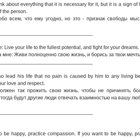
ink about everything that it is necessary for it, but it is a sign o
f the person.
бо всем, что ему угодно, но это - признак свободы мыс
__________________________________
ive your life to the fullest potential, and fight for your dreams.
 мне: Живи полноценно свою жизнь, и борись за твои мечт
__________________________________
 lead his life that no pain is caused by him to any living be
our love and respect.
олжен так прожить свою жизнь, чтобы не причинять 
 тогда будут другие люди отвечать взаимностью на вашу лю
__________________________________
to be happy, practice compassion. If you want to be happy, p