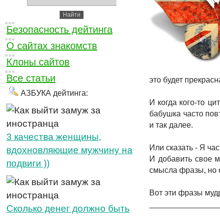
Безопасность дейтинга
О сайтах знакомств
Клоны сайтов
Все статьи
это будет прекрас
АЗБУКА дейтинга:
И когда кого-то ци
бабушка часто пов
и так далее.
3 качества женщины,
Или сказать - Я час
вдохновляющие мужчину на
И добавить свое м
подвиги ))
смысла фразы, но о
Вот эти фразы муд
_______________
Cколько денег должно быть