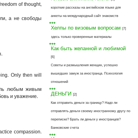
f freedom of thought,
короткие рассказы на английском языке для
анкеты на международный сайт знакомств
ли, а не свободы
Хелпы по визовым вопросам
[7]
здесь только проверенные материалы
Как быть желанной и любимой
ы.
[6]
Советы и размышления женщин, успешно
вышедших замуж за иностранца. Психология
ing. Only then will
отношений
боль любым живым
ДЕНЬГИ
[2]
бовь и уважение.
Как отправить деньги за границу? Надо ли
отправлять деньги своему иностранному другу по
переписке? Брать ли деньги у иностранцев?
Банковские счета
ractice compassion.