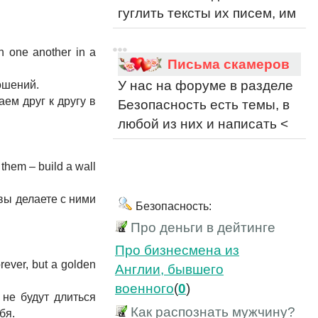
гуглить тексты их писем, им
h one another in a
Письма скамеров
У нас на форуме в разделе
ошений.
ем друг к другу в
Безопасность есть темы, в
любой из них и написать <
them – build a wall
вы делаете с ними
Безопасность:
Про деньги в дейтинге
Про бизнесмена из
orever, but a golden
Англии, бывшего
военного
(
0
)
не будут длиться
Как распознать мужчину?
бя.