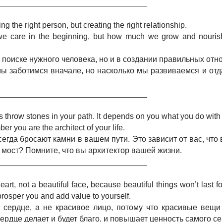
__________________________________
ing the right person, but creating the right relationship.
 we care in the beginning, but how much we grow and nouris
 поиске нужного человека, но и в создании правильных отн
 мы заботимся вначале, но насколько мы развиваемся и отда
__________________________________
throw stones in your path. It depends on you what you do with 
r you are the architect of your life.
егда бросают камни в вашем пути. Это зависит от вас, что 
и мост? Помните, что вы архитектор вашей жизни.
__________________________________
eart, not a beautiful face, because beautiful things won’t last f
prosper you and add value to yourself.
сердце, а не красивое лицо, потому что красивые вещи 
сердце делает и будет благо, и повышает ценность самого се