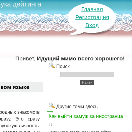
ука дейтинга
Главная
Регистрация
Вход
Привет,
Идущий мимо всего хорошего!
Поиск
ском языке
Другие темы здесь
ародных знакомств
Как выйти замуж за иностранца
разу. Это сразу
[6]
лубокую личность.