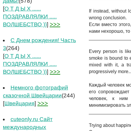
дамы!
(578)
[
О Т Д Ы Х ......
If instead, without 
ПОЗДРАВЛЯЛКИ .....
wrong conclusion.
>>>
ВОЛШЕБСТВО ))
]
Если вместо этого
нами нехорошо, то
_______________
С Днем рождения! Часть
3
(264)
Every person is lik
[
О Т Д Ы Х ......
smoke is bound to 
ПОЗДРАВЛЯЛКИ .....
mixed with it, a t
>>>
ВОЛШЕБСТВО ))
]
progressively more..
Каждый человек мо
Немного фотографий
его сопровождает
сказочной Швейцарии
(244)
человек, к ним
>>>
[
Швейцария
]
минимизировать зло
_______________
cuteonly.ru Сайт
Trying about happin
международных