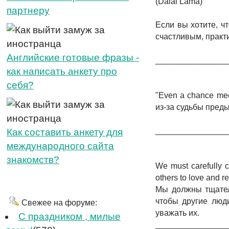
(Dalai Lama)
партнеру
Если вы хотите, ч
счастливым, практ
Английские готовые фразы -
_______________
как написать анкету про
себя?
"Even a chance meet
из-за судьбы преды
_______________
Как составить анкету для
международного сайта
знакомств?
We must carefully 
others to love and r
Мы должны тщател
чтобы другие люд
Свежее на форуме:
уважать их.
C праздником , милые
_______________