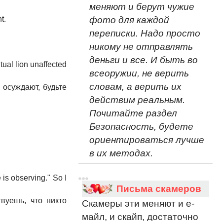
меняют и берут чужие
фото для каждой
t.
переписки. Надо просто
никому не отправлять
деньги и все. И быть во
ual lion unaffected
всеоружии, не верить
словам, а верить их
 осуждают, будьте
действим реальным.
Почитайте раздел
Безопасность, будете
ориентироваться лучше
в их методах.
 is observing." So I
Письма скамеров
вуешь, что никто
Скамеры эти меняют и е-
майл, и скайп, достаточно