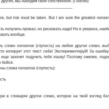
 других, мы находим своё собственное. (Платон)
__________________________________
ilure, but risk must be taken. But I am sure the greatest nonsens
ть получить провал, но рисковать надо! Но я уверена, наи
ковать вообще.
ь слово nonsense (глупость) на любое другое слово, вы
кто копирует этот текст себе! Эксперементируй! За ошибк
а еще захочет подучить тебя языку! Поэтому смелее, подх
е бойся.
ны слова nonsense (глупость):
ость
ри в словарях другое слово, которое на твой взгляд бо
.
__________________________________