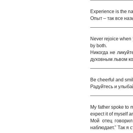
Experience is the nam
Опыт – так все наз
_______________
Never rejoice when y
by both.
Никогда не ликуйт
духовным львом кот
_______________
Be cheerful and smil
Радуйтесь и улыба
_______________
My father spoke to m
expect it of myself an
Мой отец говорил 
наблюдает." Так я 