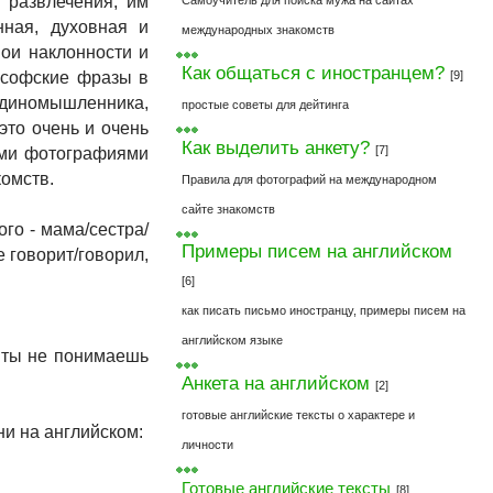
 развлечения, им
Самоучитель для поиска мужа на сайтах
нная, духовная и
международных знакомств
ои наклонности и
Как общаться с иностранцем?
ософские фразы в
[9]
единомышленника,
простые советы для дейтинга
 это очень и очень
Как выделить анкету?
[7]
ими фотографиями
комств.
Правила для фотографий на международном
сайте знакомств
ого - мама/сестра/
Примеры писем на английском
 говорит/говорил,
[6]
как писать письмо иностранцу, примеры писем на
английском языке
и ты не понимаешь
Анкета на английском
[2]
готовые английские тексты о характере и
и на английском:
личности
Готовые английские тексты
[8]