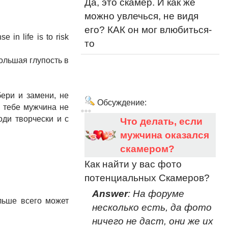
Да, это скамер. И как же
можно увлечься, не видя
его? КАК он мог влюбиться-
e in life is to risk
то
большая глупость в
бери и замени, не
Обсуждение:
у тебе мужчина не
оди творчески и с
Что делать, если
мужчина оказался
скамером?
Как найти у вас фото
потенциальных Скамеров?
Answer
: На форуме
льше всего может
несколько есть, да фото
ничего не даст, они же их